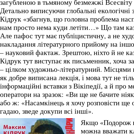
загубленою в тьмяному безмежжі Всесвіту
Детально виписуючи глобальні екологічні 
Кідрук «збагнув, що головна проблема насп
нам просто нема куди летіти…» Що там каз
Але пафос тут має публіцистичну, а не ху
накладання літературного прийому на іншо
– науковий фактаж. Зрештою, ніхто й не к
Кідрук тут виступає як письменник, хоча 
– цілком художньо-літературний. Місцями 
як добре виписана лекція, і мова тут не тіл
інформаційні вставки з Вікіпедії, а й про м
оператори на зразок: «Ви ще не бачите ніяк
або ж: «Насамкінець я хочу розповісти ще о
гадаю, зведе докупи всі інші».
Якщо «Подорож 
можна вважати 