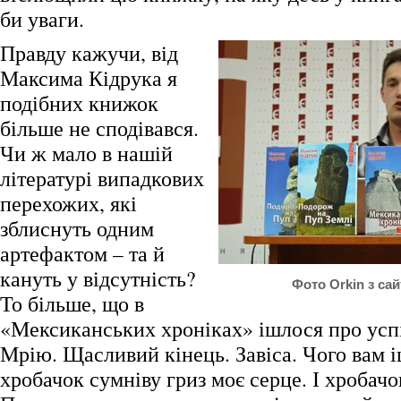
би уваги.
Правду кажучи, від
Максима Кідрука я
подібних книжок
більше не сподівався.
Чи ж мало в нашій
літературі випадкових
перехожих, які
зблиснуть одним
артефактом – та й
кануть у відсутність?
Фото Orkin з са
То більше, що в
«Мексиканських хроніках» ішлося про усп
Мрію. Щасливий кінець. Завіса. Чого вам і
хробачок сумніву гриз моє серце. І хробач