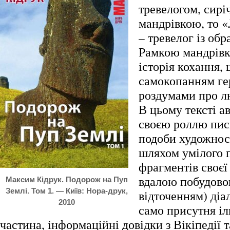
тревелогом, сир
мандрівкою, то «
– тревелог із об
Рамкою мандрівк
історія кохання,
самокопанням гер
роздумами про л
В цьому тексті ав
своєю роллю пис
подоби художност
шляхом умілого 
фрагментів своєї
вдалою побудово
Максим Кідрук. Подорож на Пуп
Землі. Том 1. — Київ: Нора-друк,
відточенням) діал
2010
само присутня і
частина, інформаційні довідки з Вікіпедії 