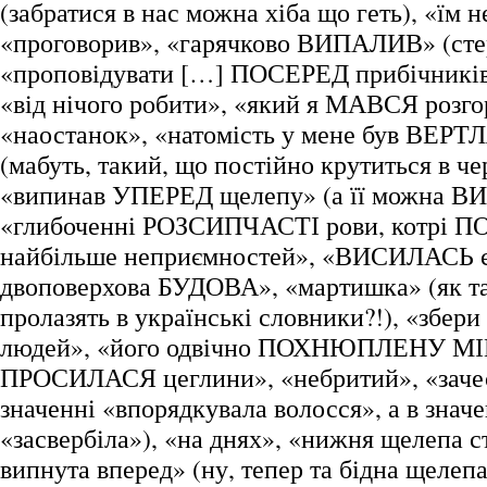
(забратися в нас можна хіба що геть), «їм н
«проговорив», «гарячково ВИПАЛИВ» (сте
«проповідувати […] ПОСЕРЕД прибічників»
«від нічого робити», «який я МАВСЯ розго
«наостанок», «натомість у мене був ВЕР
(мабуть, такий, що постійно крутиться в че
«випинав УПЕРЕД щелепу» (а її можна В
«глибоченні РОЗСИПЧАСТІ рови, котрі 
найбільше неприємностей», «ВИСИЛАСЬ 
двоповерхова БУДОВА», «мартишка» (як та
пролазять в українські словники?!), «зб
людей», «його одвічно ПОХНЮПЛЕНУ МІНУ
ПРОСИЛАСЯ цеглини», «небритий», «зачес
значенні «впорядкувала волосся», а в значе
«засвербіла»), «на днях», «нижня щелепа с
випнута вперед» (ну, тепер та бідна щелепа