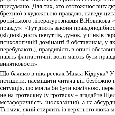
придумано. Для тих, хто ототожнює вигадк
брехню) з художньою правдою, наведу цитат
російського літературознавця В.Новикова
правду»: «Тут діють закони правдоподібнос
(відповідність почуттів, думок, учинків гер
психологічній домінанті й обставинам, у я
перебувають), правдивість в описі обстави
навіть фантастичні, вони мають бути правд
винятковості».
Що бачимо в пікаресках Макса Кідрука? У
потішити, насмішити читача він безбожно п
ситуація, що могла би бути комічною, пере
не на гротескну (у гротеску – згадайте Щед
метафоричність, іносказання), а на абсурд
Тьомик, який стирчить із верхнього люка 