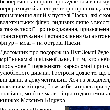
безперечно, аспірант прокидається в ньому 
перераховує й аналізує теорії про походжен
призначення ліній у пустелі Наска, які є к
велетенських фігур, видимих лише з висот
а також теорії про походження, призначенн
транспортування і встановлення багатотон
фігур – моаі – на острові Пасхи.
Двотомник про подорож на Пуп Землі буде 
мрійникам зі шкільної лави, і тим, хто люб
щось нове й переживати карколомні пригоди
улюбленого дивана. Гостроти додає те, що 
вигадані, а документальні. Хоч і з заздалег
щасливим кінцем, бо ж якби котрась приго
трагічно, ми б не мали ні цього двотомника
книжок Максима Кідрука.
Редагувала «Подорож