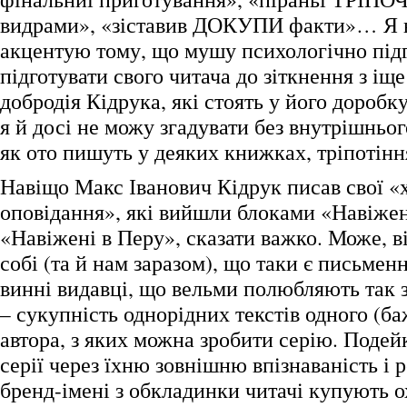
видрами», «зіставив ДОКУПИ факти»… Я 
акцентую тому, що мушу психологічно підг
підготувати свого читача до зіткнення з і
добродія Кідрука, які стоять у його доробку
я й досі не можу згадувати без внутрішньог
як ото пишуть у деяких книжках, тріпотінн
Навіщо Макс Іванович Кідрук писав свої «х
оповідання», які вийшли блоками «Навіжен
«Навіжені в Перу», сказати важко. Може, ві
собі (та й нам заразом), що таки є письмен
винні видавці, що вельми полюбляють так 
– сукупність однорідних текстів одного (б
автора, з яких можна зробити серію. Подей
серії через їхню зовнішню впізнаваність і 
бренд-імені з обкладинки читачі купують о