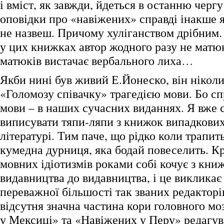
і вміст, як завжди, йдеться в останню чер
оповідки про «навіжених» справді інакше 
не назвеш. Причому хуліганством дрібним. 
у цих книжках автор жодного разу не матюк
матюків вистачає вербального лиха…
Якби нині був живий Е.Йонеско, він ніколи
«Голомозу співачку» трагедією мови. Бо сп
мови – в наших сучасних виданнях. Я вже 
виписувати тяпи-ляпи з книжок випадкови
літературі. Тим паче, що рідко коли трапит
кумедна дурниця, яка бодай повеселить. К
мовних ідіотизмів роками собі кочує з кни
видавництва до видавництва, і це викликає 
переважної більшості так званих редакторі
відсутня значна частина кори головного м
у Мексиці» та «Навіжених у Перу» редагув