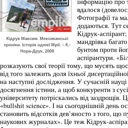
інформацію про т
вдалося (довелос
Фотографії та м
додаються. Тут с
Кідрук-аспірант;
Кідрук Максим. Мексиканські
мандрівка багато
хроніки. Історія однієї Мрії. – К.:
бунтом проти йо
Нора-Друк, 2009
аспірантури. «Бі
розказують свої теорії тому, що мусять щос
від того залежить доля їхньої дисертаційно
на наступні дослідження. У сучасній науці
досягнення істини, а щоб конкуренти з сус
університету потріскались від заздрощів. Ц
«bullshit science». І на сьогоднішній день ос
становить відсотків дев’яносто з того, що 
наукових журналах». Це теж Кідрук-аспіран