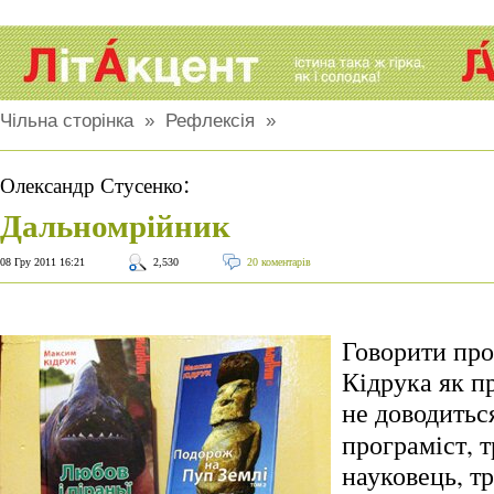
Чільна сторінка
»
Рефлексія
»
:
Олександр Стусенко
Дальномрійник
08 Гру 2011 16:21
2,530
20 коментарів
Говорити пр
Кідрука як п
не доводитьс
програміст, 
науковець, т