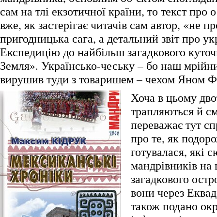
сам на тлі екзотичної країни, то текст про 
вже, як застерігає читачів сам автор, «не пр
пригодницька сага, а детальний звіт про у
Експедицію до найбільш загадкового куточ
Земля». Українсько-чеську – бо наш мрійн
вирушив туди з товаришем – чехом Яном Ф
Хоча в цьому дво
трапляються й см
переважає тут сп
про те, як подор
готувалася, які 
мандрівників на 
загадкового остр
вони через Еквад
також подано ок