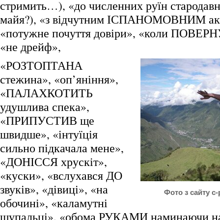
стримить…), «до численних руїн стародавн
майя?), «з відчутним ІСПАНОМОВНИМ ак
«потужне почуття довіри», «коли ПОВЕРНУ
«не дрейф»,
«РОЗТОПТАНА
стежина», «оп’яніння»,
«ПАЛАХКОТИТЬ
удушлива спека»,
«ПРИПУСТИВ ще
швидше», «інтуїція
сильно підкачала мене»,
«ДОНІССЯ хрускіт»,
«куски», «вслухався ДО
звуків», «дівиці», «на
Фото з сайту c
обочині», «каламутні
щупальці», «обома РУКАМИ наминаючи на