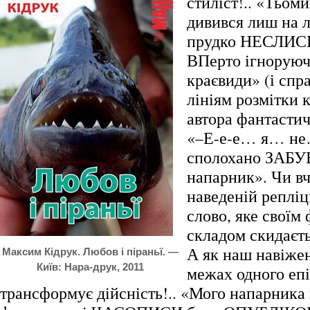
стиліст!.. «Тьом
дивився лиш на лі
прудко НЕСЛИСЬ
ВПерто ігноруюч
краєвиди» (і спра
лініям розмітки 
автора фантастич
«–Е-е-е… я… не
сполохано ЗАБУ
напарник». Чи вч
наведеній репліц
слово, яке своїм
складом скидаєть
А як наш навіже
Максим Кідрук. Любов і піраньї. —
Київ: Нара-друк, 2011
межах одного епі
трансформує дійсність!.. «Мого напарника