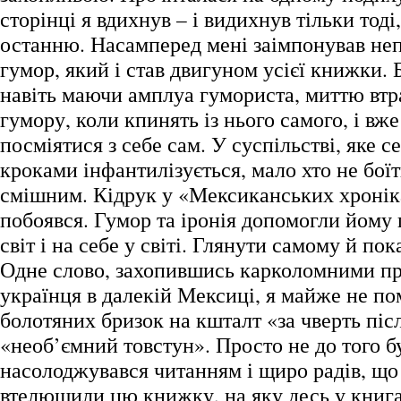
сторінці я вдихнув – і видихнув тільки тоді
останню. Насамперед мені заімпонував неп
гумор, який і став двигуном усієї книжки. Б
навіть маючи амплуа гумориста, миттю втр
гумору, коли кпинять із нього самого, і вже
посміятися з себе сам. У суспільстві, яке
кроками інфантилізується, мало хто не боїт
смішним. Кідрук у «Мексиканських хронік
побоявся. Гумор та іронія допомогли йому 
світ і на себе у світі. Глянути самому й пок
Одне слово, захопившись карколомними п
українця в далекій Мексиці, я майже не пом
болотяних бризок на кшталт «за чверть піс
«необ’ємний товстун». Просто не до того б
насолоджувався читанням і щиро радів, що
втелющили цю книжку, на яку десь у книга