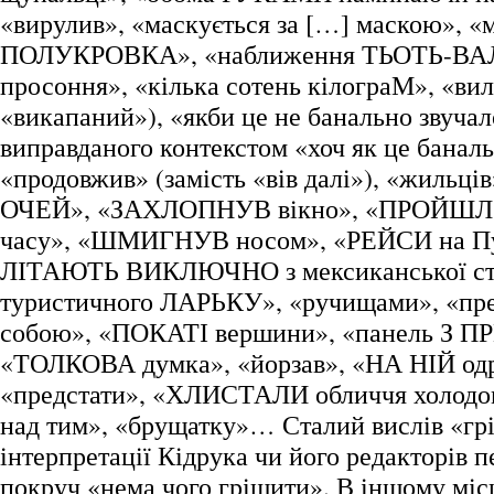
«вирулив», «маскується за […] маскою», «
ПОЛУКРОВКА», «наближення ТЬОТЬ-ВАЛІ
просоння», «кілька сотень кілограМ», «вил
«викапаний»), «якби це не банально звучал
виправданого контекстом «хоч як це баналь
«продовжив» (замість «вів далі»), «жильців
ОЧЕЙ», «ЗАХЛОПНУВ вікно», «ПРОЙШЛО
часу», «ШМИГНУВ носом», «РЕЙСИ на Пу
ЛІТАЮТЬ ВИКЛЮЧНО з мексиканської сто
туристичного ЛАРЬКУ», «ручищами», «пре
собою», «ПОКАТІ вершини», «панель З 
«ТОЛКОВА думка», «йорзав», «НА НІЙ од
«предстати», «ХЛИСТАЛИ обличчя холодо
над тим», «брущатку»… Сталий вислів «грі
інтерпретації Кідрука чи його редакторів 
покруч «нема чого грішити». В іншому міс