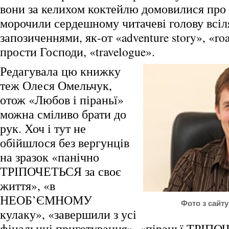
вони за келихом коктейлю домовилися про 
морочили сердешному читачеві голову всі
запозиченнями, як-от «adventure story», «roa
прости Господи, «travelogue».
Редагувала цю книжку
теж Олеся Омельчук,
отож «Любов і піраньї»
можна сміливо брати до
рук. Хоч і тут не
обійшлося без вергунців
на зразок «панічно
ТРІПОЧЕТЬСЯ за своє
життя», «в
НЕОБ’ЄМНОМУ
Фото з сайту 
кулаку», «завершили з усі
фінальниі приготування», «піраньї ТРІПО