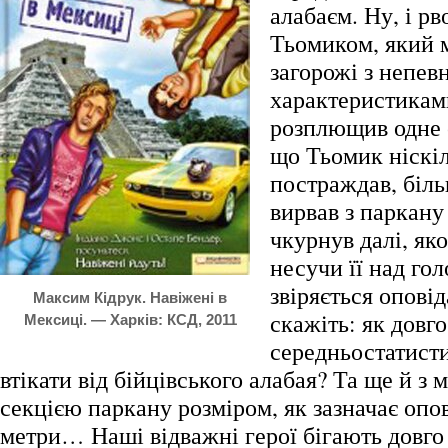
алабаєм. Ну, і рв
Тьомиком, який м
загорожі з непе
характеристикам
розплющив одне о
що Тьомик ніскі
постраждав, біль
вирвав з паркану
чкурнув далі, яко
несучи її над го
звіряється оповід
Максим Кідрук. Навіжені в
скажіть: як довго
Мексиці. — Харків: КСД, 2011
середньостатист
втікати від бійцівського алабая? Та ще й з
секцією паркану розміром, як зазначає опов
метри… Наші відважні герої бігають довго