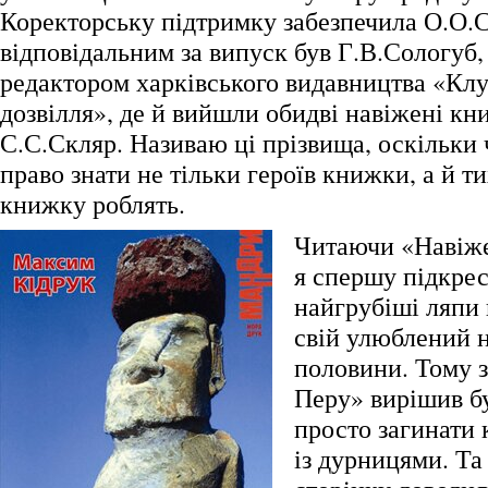
Коректорську підтримку забезпечила О.О.С
відповідальним за випуск був Г.В.Сологуб,
редактором харківського видавництва «Клу
дозвілля», де й вийшли обидві навіжені кн
С.С.Скляр. Називаю ці прізвища, оскільки 
право знати не тільки героїв книжки, а й тих
книжку роблять.
Читаючи «Навіже
я спершу підкре
найгрубіші ляпи 
свій улюблений н
половини. Тому 
Перу» вирішив б
просто загинати 
із дурницями. Та