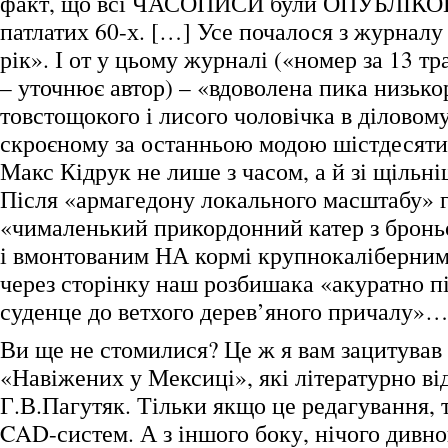
факт, що всі ЧАСОПИСИ були ОПУБЛІКО
патлатих 60-х. […] Усе почалося з журналу 
рік». І от у цьому журналі («номер за 13 тр
– уточнює автор) – «вдоволена пика низько
товстощокого і лисого чоловічка в діловом
скроєному за останньою модою шістдесят
Макс Кідрук не лише з часом, а й зі щільн
Після «армагедону локального масштабу» г
«чималенький прикордонний катер з брон
і вмонтованим НА кормі крупнокаліберним
через сторінку наш розбишака «акуратно пі
суденце до ветхого дерев’яного причалу»
Ви ще не стомилися? Це ж я вам зацитував
«Навіжених у Мексиці», які літературно ві
Г.В.Пагутяк. Тільки якщо це редагування, т
CAD-систем. А з іншого боку, нічого дивно