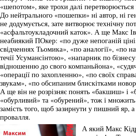
«шепотом», яке трохи далі перетворюється
До нейтрального «пошепки» ні автор, ні ге
не додумується, зате витворює технічну по
«асфальтоукладочний каток». А ще Макс І
неабиякий ПОкер: «по дуже непоганій ціні
свідченнях Тьомика», «по аналогії», «по на
течії Усумансінтою», «напарник по бізнесу
відношенню до свого компаньйона», «судяч
«операції по захопленню», «по своїх справ
звукам», «по обсипаним блискітками ново
А ще він не розрізняє понять «бакшиш» і 
«обурливий» та «обурений», тож і множить
замість того, щоб зазирнути у пишний яр, а
провалля.
А який Макс Кід