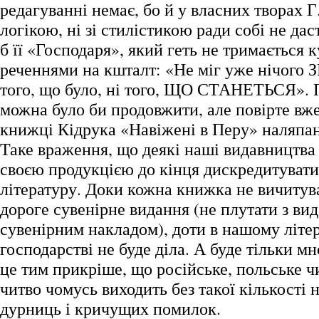
редагуванні немає, бо й у власних творах Г
логікою, ні зі стилістикою ради собі не дас
б її «Господаря», який геть не тримається 
реченнями на кшталт: «Не міг уже нічого
того, що було, ні того, ЩО СТАНЕТЬСЯ». П
можна було би продовжити, але повірте вже
книжці Кідрука «Навіжені в Перу» наляпан
Таке враження, що деякі наші видавництва
своєю продукцією до кінця дискредитувати
літературу. Доки кожна книжка не вичитува
дороге сувенірне видання (не плутати з ви
сувенірним накладом), доти в нашому літе
господарстві не буде діла. А буде тільки мн
це тим прикріше, що російське, польське ч
читво чомусь виходить без такої кількості
дурниць і кричущих помилок.