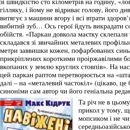
зі швидкістю сто кілометрів на годину, «л
гілляку, і йому не відриває голову, його д
витягує з машини вгору і всі втрати здоров’
вибитий зуб… Ось герої йдуть викрадати с
обійстя. «Паркан довкола маєтку склепали 
складався зі звичайних металевих профільн
метри заввишки кожен, пофарбованих син
прикріплених короткими проіржавілими б
вкопаних у землю круглих стовпів». На нас
цей паркан раптом перетворюється на «шта
далі – на «металевий частокіл» (цікаво, це 
синоніми сам автор чи його геніальна реда
Та річ не в цьом
прикол у тому, щ
мопсиком і не чи
середньоазійськ