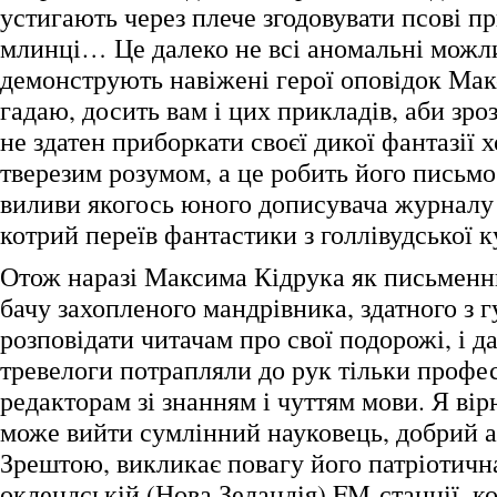
устигають через плече згодовувати псові п
млинці… Це далеко не всі аномальні можли
демонструють навіжені герої оповідок Мак
гадаю, досить вам і цих прикладів, аби зро
не здатен приборкати своєї дикої фантазії 
тверезим розумом, а це робить його письм
виливи якогось юного дописувача журналу
котрий переїв фантастики з голлівудської к
Отож наразі Максима Кідрука як письменни
бачу захопленого мандрівника, здатного з 
розповідати читачам про свої подорожі, і д
тревелоги потрапляли до рук тільки профе
редакторам зі знанням і чуттям мови. Я вір
може вийти сумлінний науковець, добрий а
Зрештою, викликає повагу його патріотична
оклендській (Нова Зеландія) FM-станції, к