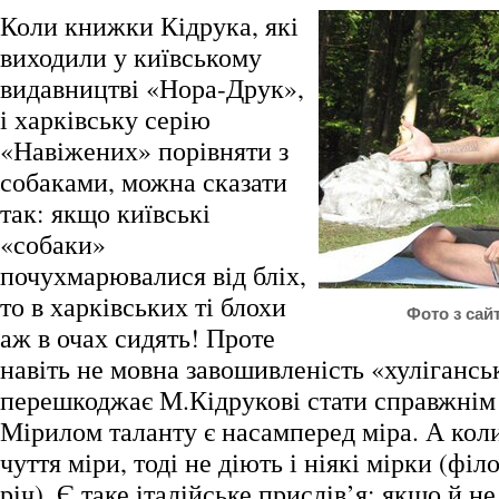
Коли книжки Кідрука, які
виходили у київському
видавництві «Нора-Друк»,
і харківську серію
«Навіжених» порівняти з
собаками, можна сказати
так: якщо київські
«собаки»
почухмарювалися від бліх,
то в харківських ті блохи
Фото з сайту
аж в очах сидять! Проте
навіть не мовна завошивленість «хулігансь
перешкоджає М.Кідрукові стати справжнім
Мірилом таланту є насамперед міра. А коли
чуття міри, тоді не діють і ніякі мірки (філ
річ). Є таке італійське прислів’я: якщо й не