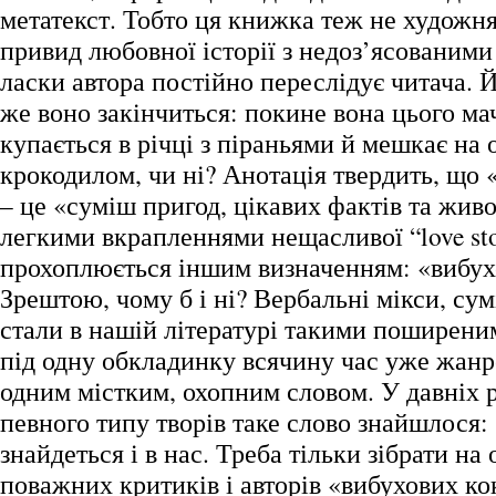
метатекст. Тобто ця книжка теж не художня,
привид любовної історії з недоз’ясованими
ласки автора постійно переслідує читача. 
же воно закінчиться: покине вона цього ма
купається в річці з піраньями й мешкає на 
крокодилом, чи ні? Анотація твердить, що 
– це «суміш пригод, цікавих фактів та живо
легкими вкрапленнями нещасливої “love sto
прохоплюється іншим визначенням: «вибух
Зрештою, чому б і ні? Вербальні мікси, сум
стали в нашій літературі такими поширени
під одну обкладинку всячину час уже жан
одним містким, охопним словом. У давніх 
певного типу творів таке слово знайшлося: 
знайдеться і в нас. Треба тільки зібрати на
поважних критиків і авторів «вибухових ко