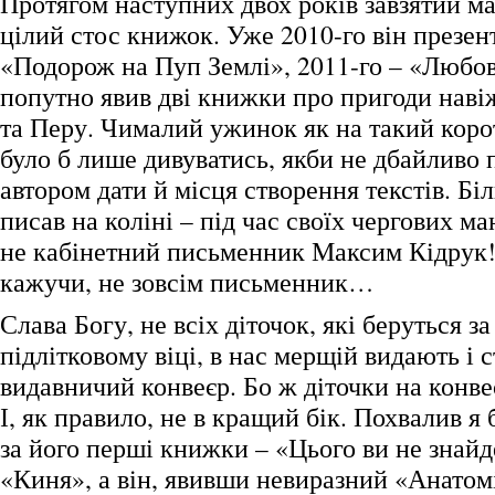
Протягом наступних двох років завзятий м
цілий стос книжок. Уже 2010-го він презе
«Подорож на Пуп Землі», 2011-го – «Любов 
попутно явив дві книжки про пригоди наві
та Перу. Чималий ужинок як на такий кор
було б лише дивуватись, якби не дбайливо 
автором дати й місця створення текстів. Біл
писав на коліні – під час своїх чергових м
не кабінетний письменник Максим Кідрук!
кажучи, не зовсім письменник…
Слава Богу, не всіх діточок, які беруться за
підлітковому віці, в нас мерщій видають і с
видавничий конвеєр. Бо ж діточки на конве
І, як правило, не в кращий бік. Похвалив я
за його перші книжки – «Цього ви не знайд
«Киня», а він, явивши невиразний «Анатомі