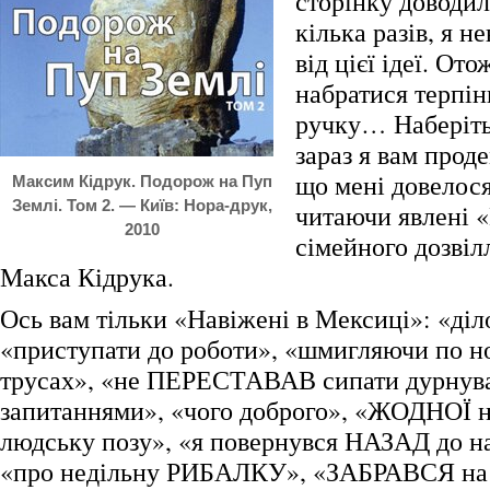
сторінку доводил
кілька разів, я н
від цієї ідеї. От
набратися терпінн
ручку… Наберітьс
зараз я вам прод
що мені довелося
Максим Кідрук. Подорож на Пуп
Землі. Том 2. — Київ: Нора-друк,
читаючи явлені 
2010
сімейного дозвіл
Макса Кідрука.
Ось вам тільки «Навіжені в Мексиці»: «діл
«приступати до роботи», «шмигляючи по 
трусах», «не ПЕРЕСТАВАВ сипати дурнув
запитаннями», «чого доброго», «ЖОДНОЇ 
людську позу», «я повернувся НАЗАД до н
«про недільну РИБАЛКУ», «ЗАБРАВСЯ на с