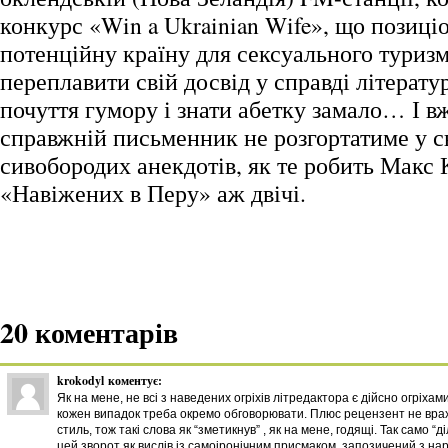
конкурс «Win a Ukrainian Wife», що позиці
потенційну країну для сексуального туриз
переплавити свій досвід у справді літерату
почуття гумору і знати абетку замало… І в
справжній письменник не розгортатиме у с
сивобородих анекдотів, як те робить Макс 
«Навіжених в Перу» аж двічі.
20 коментарів
krokodyl
коментує:
Як на мене, не всі з наведених огріхів літредактора є дійсно огріхам
кожен випадок треба окремо обговорювати. Плюс рецензент не вра
стиль, тож такі слова як “зметикнув” , як на мене, годящі. Так само “д
цей зворот як вислів із самоіронічним присмаком, запозичений з на