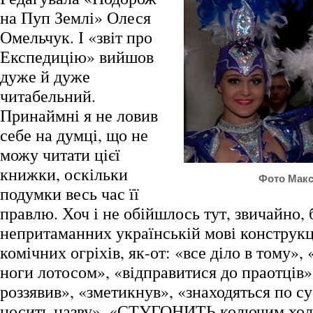
на Пуп Землі» Олеся
Омельчук. І «звіт про
Експедицію» вийшов
дуже й дуже
читабельний.
Принаймні я не ловив
себе на думці, що не
можу читати цієї
книжки, оскільки
Фото Макс
подумки весь час її
правлю. Хоч і не обійшлось тут, звичайно, 
непритаманних українській мові конструкц
комічних огріхів, як-от: «все діло в тому»,
ноги лотосом», «відправитися до праотців»
роззявив», «зметикнув», «знаходяться по су
носить назву», «СТУГОНИТЬ колючим холо