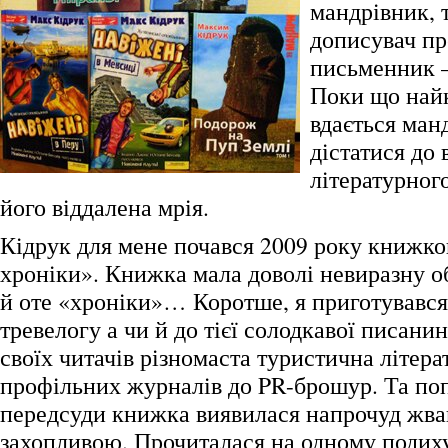
мандрівник, 
дописувач п
письменник –
Поки що най
вдається ман
дістатися до
літературног
його віддалена мрія.
Кідрук для мене почався 2009 року книжк
хроніки». Книжка мала доволі невиразну о
й оте «хроніки»… Коротше, я приготувався
тревелогу а чи й до тієї солодкавої писани
своїх читачів різномаста туристична літерат
профільних журналів до PR-брошур. Та поп
передсуди книжка виявилася напрочуд жва
захопливою. Прочиталася на одному подиху