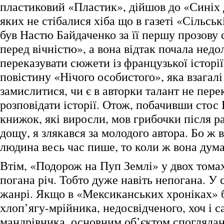
пластиковий «Пластик», дійшов до «Синіх д
яких не стібалися хіба що в газеті «Сільськ
був Настю Байдаченко за її першу прозову
перед вічністю», а вона відтак почала недо
переказувати сюжети із французької історії,
повістину «Нічого особистого», яка взагал
замислитися, чи є в авторки талант не перек
розповідати історії. Отож, побачивши стос
книжок, які виросли, мов грибочки після р
дощу, я злякався за молодого автора. Бо ж 
людина весь час пише, то коли ж вона дума
Втім, «Подорож на Пуп Землі» у двох томах
погана річ. Тобто дуже навіть непогана. У 
жанрі. Якщо в «Мексиканських хроніках» 
хлоп’ягу-мрійника, недосвідченого, хоч і 
мандрівника, основним об’єктом спогляданн