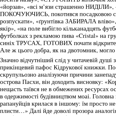
«йорзав», «всі м’язи страшенно НИДІЛИ»,
ПОКОЧУЮЧИСЬ, покотився посадковою с
розпускати», «ґрунтівка ЗАБИРАЛА вліво
якір», «на поле вибігло кільканадцять футб
футболках з рекламою пива «Cristal» на гру
синіх ТРУСАХ, ГОТОВИХ почати відкрит
Але ж цього добра, як на двотомник, могло
Значно відчутніший слід у читачевій душі 
прикінцевий пафос Кідрукової книжки. По
скрупульозно аналізуючи причини занепаду
острова Пасхи, він доходить висновку: «Кор
нещасть таївся не в обмежених ресурсах ост
в одержимості будівництвом моаі. Головна
рапануйців крилася в іншому: їм просто не
плисти…» Далі йде доволі прозора аналогі