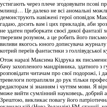
устигають через плече згодовувати псові п
млинці… Це далеко не всі аномальні можли
демонструють навіжені герої оповідок Мак
гадаю, досить вам і цих прикладів, аби зро
не здатен приборкати своєї дикої фантазії 
тверезим розумом, а це робить його письм
виливи якогось юного дописувача журналу
котрий переїв фантастики з голлівудської к
Отож наразі Максима Кідрука як письменни
бачу захопленого мандрівника, здатного з 
розповідати читачам про свої подорожі, і д
тревелоги потрапляли до рук тільки профе
редакторам зі знанням і чуттям мови. Я вір
може вийти сумлінний науковець, добрий а
Зрештою, викликає повагу його патріотична
оклендській (Нова Зеландія) FM-станції, к