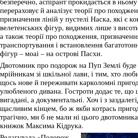
безперечно, аспірант прокидається в ньому 
перераховує й аналізує теорії про походжен
призначення ліній у пустелі Наска, які є к
велетенських фігур, видимих лише з висот
а також теорії про походження, призначенн
транспортування і встановлення багатотон
фігур – моаі – на острові Пасхи.
Двотомник про подорож на Пуп Землі буде 
мрійникам зі шкільної лави, і тим, хто люб
щось нове й переживати карколомні пригоди
улюбленого дивана. Гостроти додає те, що 
вигадані, а документальні. Хоч і з заздалег
щасливим кінцем, бо ж якби котрась приго
трагічно, ми б не мали ні цього двотомника
книжок Максима Кідрука.
Редагувала «Подорож