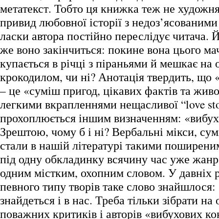
метатекст. Тобто ця книжка теж не художня,
привид любовної історії з недоз’ясованими
ласки автора постійно переслідує читача. 
же воно закінчиться: покине вона цього ма
купається в річці з піраньями й мешкає на 
крокодилом, чи ні? Анотація твердить, що 
– це «суміш пригод, цікавих фактів та живо
легкими вкрапленнями нещасливої “love sto
прохоплюється іншим визначенням: «вибух
Зрештою, чому б і ні? Вербальні мікси, сум
стали в нашій літературі такими поширени
під одну обкладинку всячину час уже жан
одним містким, охопним словом. У давніх 
певного типу творів таке слово знайшлося: 
знайдеться і в нас. Треба тільки зібрати на
поважних критиків і авторів «вибухових ко