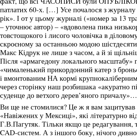
факт, що всі ЧАСОПИСИ були ОПУБЛІКО
патлатих 60-х. […] Усе почалося з журналу 
рік». І от у цьому журналі («номер за 13 тр
– уточнює автор) – «вдоволена пика низько
товстощокого і лисого чоловічка в діловом
скроєному за останньою модою шістдесят
Макс Кідрук не лише з часом, а й зі щільн
Після «армагедону локального масштабу» г
«чималенький прикордонний катер з брон
і вмонтованим НА кормі крупнокаліберним
через сторінку наш розбишака «акуратно пі
суденце до ветхого дерев’яного причалу»
Ви ще не стомилися? Це ж я вам зацитував
«Навіжених у Мексиці», які літературно ві
Г.В.Пагутяк. Тільки якщо це редагування, т
CAD-систем. А з іншого боку, нічого дивно