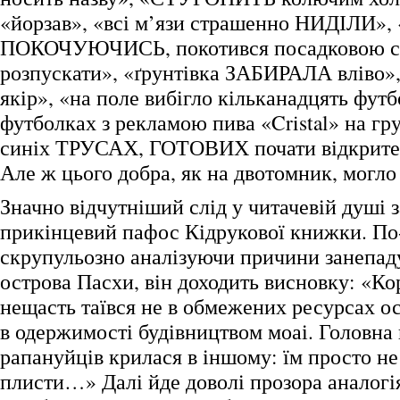
«йорзав», «всі м’язи страшенно НИДІЛИ»,
ПОКОЧУЮЧИСЬ, покотився посадковою с
розпускати», «ґрунтівка ЗАБИРАЛА вліво
якір», «на поле вибігло кільканадцять футб
футболках з рекламою пива «Cristal» на гру
синіх ТРУСАХ, ГОТОВИХ почати відкрит
Але ж цього добра, як на двотомник, могло
Значно відчутніший слід у читачевій душі 
прикінцевий пафос Кідрукової книжки. По
скрупульозно аналізуючи причини занепаду
острова Пасхи, він доходить висновку: «Кор
нещасть таївся не в обмежених ресурсах ост
в одержимості будівництвом моаі. Головна
рапануйців крилася в іншому: їм просто не
плисти…» Далі йде доволі прозора аналогі