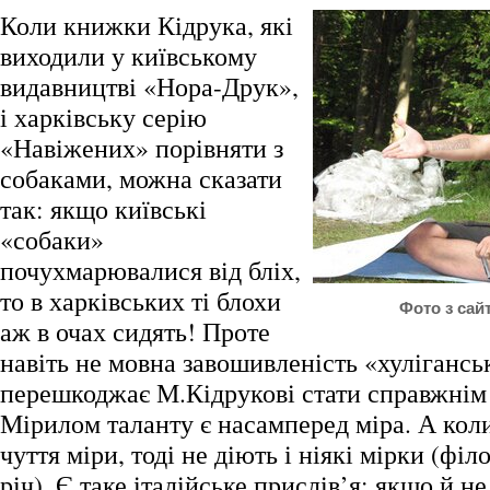
Коли книжки Кідрука, які
виходили у київському
видавництві «Нора-Друк»,
і харківську серію
«Навіжених» порівняти з
собаками, можна сказати
так: якщо київські
«собаки»
почухмарювалися від бліх,
то в харківських ті блохи
Фото з сайту
аж в очах сидять! Проте
навіть не мовна завошивленість «хулігансь
перешкоджає М.Кідрукові стати справжнім
Мірилом таланту є насамперед міра. А коли
чуття міри, тоді не діють і ніякі мірки (філ
річ). Є таке італійське прислів’я: якщо й не