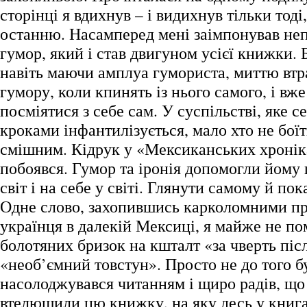
сторінці я вдихнув – і видихнув тільки тоді
останню. Насамперед мені заімпонував неп
гумор, який і став двигуном усієї книжки. Б
навіть маючи амплуа гумориста, миттю втр
гумору, коли кпинять із нього самого, і вже
посміятися з себе сам. У суспільстві, яке
кроками інфантилізується, мало хто не боїт
смішним. Кідрук у «Мексиканських хронік
побоявся. Гумор та іронія допомогли йому 
світ і на себе у світі. Глянути самому й пок
Одне слово, захопившись карколомними п
українця в далекій Мексиці, я майже не пом
болотяних бризок на кшталт «за чверть піс
«необ’ємний товстун». Просто не до того б
насолоджувався читанням і щиро радів, що
втелющили цю книжку, на яку десь у книга