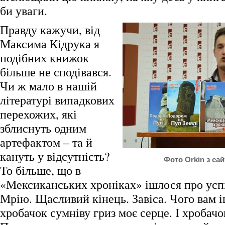
би уваги.
Правду кажучи, від
Максима Кідрука я
подібних книжок
більше не сподівався.
Чи ж мало в нашій
літературі випадкових
перехожих, які
зблиснуть одним
артефактом – та й
кануть у відсутність?
Фото Orkin з са
То більше, що в
«Мексиканських хроніках» ішлося про усп
Мрію. Щасливий кінець. Завіса. Чого вам і
хробачок сумніву гриз моє серце. І хробач