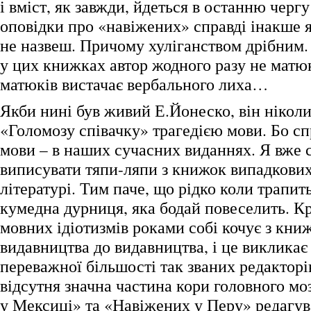
і вміст, як завжди, йдеться в останню чер
оповідки про «навіжених» справді інакше 
не назвеш. Причому хуліганством дрібним. 
у цих книжках автор жодного разу не матюк
матюків вистачає вербального лиха…
Якби нині був живий Е.Йонеско, він ніколи
«Голомозу співачку» трагедією мови. Бо сп
мови – в наших сучасних виданнях. Я вже 
виписувати тяпи-ляпи з книжок випадкови
літературі. Тим паче, що рідко коли трапит
кумедна дурниця, яка бодай повеселить. К
мовних ідіотизмів роками собі кочує з кни
видавництва до видавництва, і це викликає 
переважної більшості так званих редакторі
відсутня значна частина кори головного м
у Мексиці» та «Навіжених у Перу» редагув