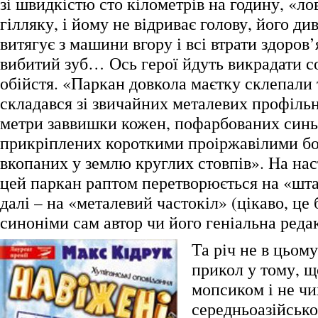
зі швидкістю сто кілометрів на годину, «л
гілляку, і йому не відриває голову, його д
витягує з машини вгору і всі втрати здоров’
вибитий зуб… Ось герої йдуть викрадати с
обійстя. «Паркан довкола маєтку склепали 
складався зі звичайних металевих профільн
метри заввишки кожен, пофарбованих син
прикріплених короткими проіржавілими б
вкопаних у землю круглих стовпів». На нас
цей паркан раптом перетворюється на «шта
далі – на «металевий частокіл» (цікаво, це 
синоніми сам автор чи його геніальна реда
Та річ не в цьом
прикол у тому, щ
мопсиком і не чи
середньоазійськ