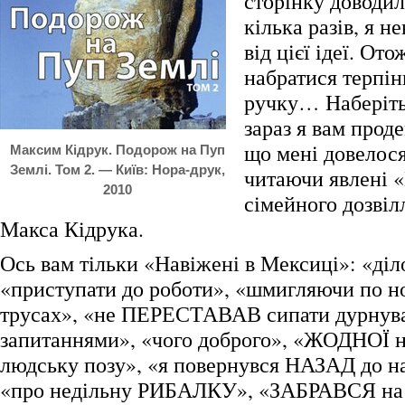
сторінку доводил
кілька разів, я н
від цієї ідеї. От
набратися терпінн
ручку… Наберітьс
зараз я вам прод
що мені довелося
Максим Кідрук. Подорож на Пуп
Землі. Том 2. — Київ: Нора-друк,
читаючи явлені 
2010
сімейного дозвіл
Макса Кідрука.
Ось вам тільки «Навіжені в Мексиці»: «діл
«приступати до роботи», «шмигляючи по 
трусах», «не ПЕРЕСТАВАВ сипати дурнув
запитаннями», «чого доброго», «ЖОДНОЇ 
людську позу», «я повернувся НАЗАД до н
«про недільну РИБАЛКУ», «ЗАБРАВСЯ на с