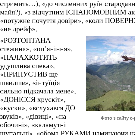
стримить…), «до численних руїн стародавн
майя?), «з відчутним ІСПАНОМОВНИМ ак
«потужне почуття довіри», «коли ПОВЕРНУ
«не дрейф»,
«РОЗТОПТАНА
стежина», «оп’яніння»,
«ПАЛАХКОТИТЬ
удушлива спека»,
«ПРИПУСТИВ ще
швидше», «інтуїція
сильно підкачала мене»,
«ДОНІССЯ хрускіт»,
«куски», «вслухався ДО
звуків», «дівиці», «на
Фото з сайту c
обочині», «каламутні
щупальці», «обома РУКАМИ наминаючи на