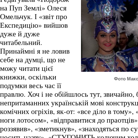
на Пуп Землі» Олеся
Омельчук. І «звіт про
Експедицію» вийшов
дуже й дуже
читабельний.
Принаймні я не ловив
себе на думці, що не
можу читати цієї
книжки, оскільки
Фото Макс
подумки весь час її
правлю. Хоч і не обійшлось тут, звичайно, 
непритаманних українській мові конструкц
комічних огріхів, як-от: «все діло в тому»,
ноги лотосом», «відправитися до праотців»
роззявив», «зметикнув», «знаходяться по су
носить назву», «СТУГОНИТЬ колючим холо