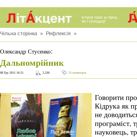
Чільна сторінка
»
Рефлексія
»
:
Олександр Стусенко
Дальномрійник
08 Гру 2011 16:21
2,530
20 коментарів
Говорити пр
Кідрука як п
не доводитьс
програміст, 
науковець, т