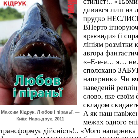
стиліст!.. «Тьом
дивився лиш на лі
прудко НЕСЛИСЬ
ВПерто ігноруюч
краєвиди» (і спра
лініям розмітки 
автора фантастич
«–Е-е-е… я… не
сполохано ЗАБУ
напарник». Чи вч
наведеній репліц
слово, яке своїм
складом скидаєть
А як наш навіже
Максим Кідрук. Любов і піраньї. —
Київ: Нара-друк, 2011
межах одного епі
трансформує дійсність!.. «Мого напарника