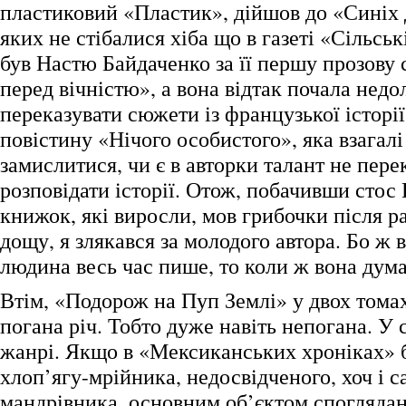
пластиковий «Пластик», дійшов до «Синіх д
яких не стібалися хіба що в газеті «Сільськ
був Настю Байдаченко за її першу прозову
перед вічністю», а вона відтак почала недо
переказувати сюжети із французької історії,
повістину «Нічого особистого», яка взагал
замислитися, чи є в авторки талант не перек
розповідати історії. Отож, побачивши стос
книжок, які виросли, мов грибочки після р
дощу, я злякався за молодого автора. Бо ж 
людина весь час пише, то коли ж вона дума
Втім, «Подорож на Пуп Землі» у двох томах
погана річ. Тобто дуже навіть непогана. У 
жанрі. Якщо в «Мексиканських хроніках» 
хлоп’ягу-мрійника, недосвідченого, хоч і 
мандрівника, основним об’єктом спогляданн