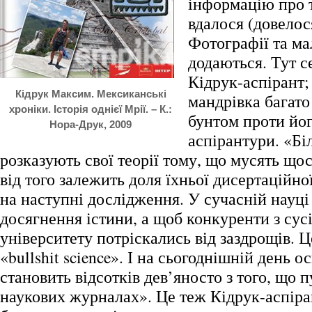
інформацію про т
вдалося (довелос
Фотографії та м
додаються. Тут с
Кідрук-аспірант;
Кідрук Максим. Мексиканські
мандрівка багато
хроніки. Історія однієї Мрії. – К.:
бунтом проти йо
Нора-Друк, 2009
аспірантури. «Бі
розказують свої теорії тому, що мусять щос
від того залежить доля їхньої дисертаційно
на наступні дослідження. У сучасній науці
досягнення істини, а щоб конкуренти з сус
університету потріскались від заздрощів. Ц
«bullshit science». І на сьогоднішній день ос
становить відсотків дев’яносто з того, що 
наукових журналах». Це теж Кідрук-аспіран