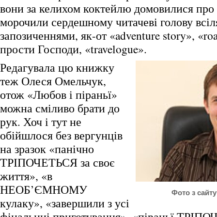
вони за келихом коктейлю домовилися про 
морочили сердешному читачеві голову всі
запозиченнями, як-от «adventure story», «roa
прости Господи, «travelogue».
Редагувала цю книжку
теж Олеся Омельчук,
отож «Любов і піраньї»
можна сміливо брати до
рук. Хоч і тут не
обійшлося без вергунців
на зразок «панічно
ТРІПОЧЕТЬСЯ за своє
життя», «в
НЕОБ’ЄМНОМУ
Фото з сайту 
кулаку», «завершили з усі
фінальниі приготування», «піраньї ТРІПО