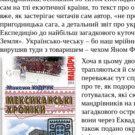
сам на тлі екзотичної країни, то текст про 
вже, як застерігає читачів сам автор, «не пр
пригодницька сага, а детальний звіт про у
Експедицію до найбільш загадкового куточ
Земля». Українсько-чеську – бо наш мрійн
вирушив туди з товаришем – чехом Яном Ф
Хоча в цьому дво
трапляються й см
переважає тут сп
про те, як подор
готувалася, які 
мандрівників на 
загадкового остр
вони через Еквад
також подано ок