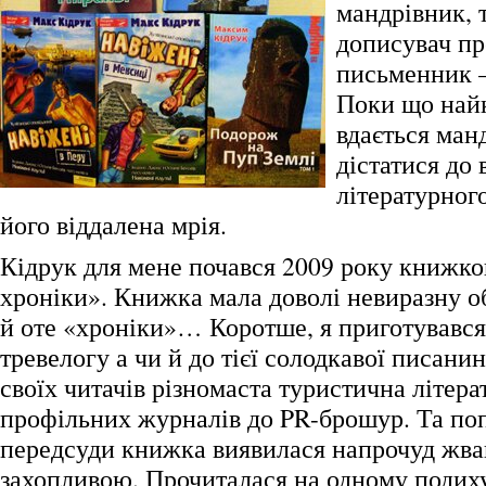
мандрівник, 
дописувач п
письменник –
Поки що най
вдається ман
дістатися до
літературног
його віддалена мрія.
Кідрук для мене почався 2009 року книжк
хроніки». Книжка мала доволі невиразну о
й оте «хроніки»… Коротше, я приготувався
тревелогу а чи й до тієї солодкавої писани
своїх читачів різномаста туристична літерат
профільних журналів до PR-брошур. Та поп
передсуди книжка виявилася напрочуд жва
захопливою. Прочиталася на одному подиху