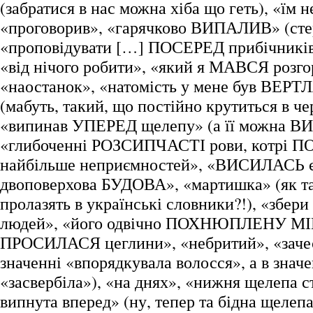
(забратися в нас можна хіба що геть), «їм н
«проговорив», «гарячково ВИПАЛИВ» (сте
«проповідувати […] ПОСЕРЕД прибічників»
«від нічого робити», «який я МАВСЯ розго
«наостанок», «натомість у мене був ВЕР
(мабуть, такий, що постійно крутиться в че
«випинав УПЕРЕД щелепу» (а її можна В
«глибоченні РОЗСИПЧАСТІ рови, котрі 
найбільше неприємностей», «ВИСИЛАСЬ 
двоповерхова БУДОВА», «мартишка» (як та
пролазять в українські словники?!), «зб
людей», «його одвічно ПОХНЮПЛЕНУ МІНУ
ПРОСИЛАСЯ цеглини», «небритий», «зачес
значенні «впорядкувала волосся», а в значе
«засвербіла»), «на днях», «нижня щелепа с
випнута вперед» (ну, тепер та бідна щелепа