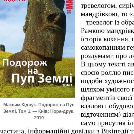
тревелогом, сир
мандрівкою, то «
– тревелог із об
Рамкою мандрівк
історія кохання,
самокопанням гер
роздумами про л
В цьому тексті ав
своєю роллю пис
подоби художност
шляхом умілого 
фрагментів своєї
вдалою побудово
Максим Кідрук. Подорож на Пуп
Землі. Том 1. — Київ: Нора-друк,
відточенням) діал
2010
само присутня і
частина, інформаційні довідки з Вікіпедії 