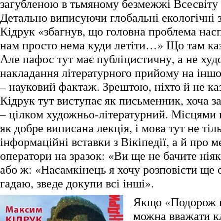
загубленою в тьмяному безмежжі Всесвіту
Детально виписуючи глобальні екологічні 
Кідрук «збагнув, що головна проблема насп
нам просто нема куди летіти…» Що там каз
Але пафос тут має публіцистичну, а не ху
накладання літературного прийому на іншо
– науковий фактаж. Зрештою, ніхто й не к
Кідрук тут виступає як письменник, хоча 
– цілком художньо-літературний. Місцями 
як добре виписана лекція, і мова тут не тіл
інформаційні вставки з Вікіпедії, а й про м
оператори на зразок: «Ви ще не бачите ніяк
або ж: «Насамкінець я хочу розповісти ще о
гадаю, зведе докупи всі інші».
Якщо «Подорож 
можна вважати 