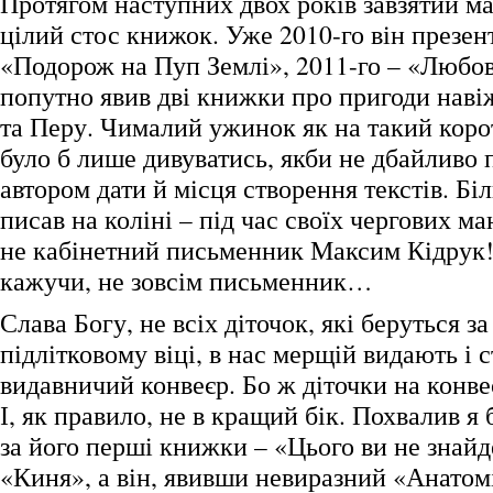
Протягом наступних двох років завзятий м
цілий стос книжок. Уже 2010-го він презе
«Подорож на Пуп Землі», 2011-го – «Любов 
попутно явив дві книжки про пригоди наві
та Перу. Чималий ужинок як на такий кор
було б лише дивуватись, якби не дбайливо 
автором дати й місця створення текстів. Біл
писав на коліні – під час своїх чергових м
не кабінетний письменник Максим Кідрук!
кажучи, не зовсім письменник…
Слава Богу, не всіх діточок, які беруться за
підлітковому віці, в нас мерщій видають і с
видавничий конвеєр. Бо ж діточки на конве
І, як правило, не в кращий бік. Похвалив я
за його перші книжки – «Цього ви не знайд
«Киня», а він, явивши невиразний «Анатомі