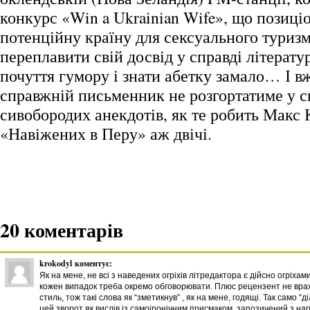
конкурс «Win a Ukrainian Wife», що позиці
потенційну країну для сексуального туриз
переплавити свій досвід у справді літерату
почуття гумору і знати абетку замало… І в
справжній письменник не розгортатиме у с
сивобородих анекдотів, як те робить Макс 
«Навіжених в Перу» аж двічі.
20 коментарів
krokodyl
коментує:
Як на мене, не всі з наведених огріхів літредактора є дійсно огріхам
кожен випадок треба окремо обговорювати. Плюс рецензент не вра
стиль, тож такі слова як “зметикнув” , як на мене, годящі. Так само “д
цей зворот як вислів із самоіронічним присмаком, запозичений з на