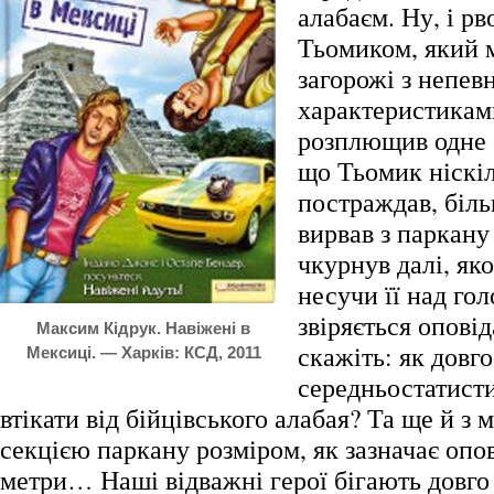
алабаєм. Ну, і рв
Тьомиком, який м
загорожі з непе
характеристикам
розплющив одне о
що Тьомик ніскі
постраждав, біль
вирвав з паркану
чкурнув далі, яко
несучи її над го
звіряється оповід
Максим Кідрук. Навіжені в
скажіть: як довго
Мексиці. — Харків: КСД, 2011
середньостатист
втікати від бійцівського алабая? Та ще й з
секцією паркану розміром, як зазначає опов
метри… Наші відважні герої бігають довго