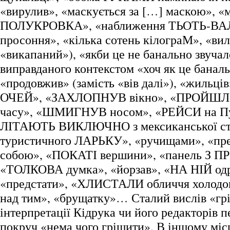
«вирулив», «маскується за […] маскою», «
ПОЛУКРОВКА», «наближення ТЬОТЬ-ВАЛІ
просоння», «кілька сотень кілограМ», «вил
«викапаний»), «якби це не банально звучал
виправданого контекстом «хоч як це баналь
«продовжив» (замість «вів далі»), «жильців
ОЧЕЙ», «ЗАХЛОПНУВ вікно», «ПРОЙШЛО
часу», «ШМИГНУВ носом», «РЕЙСИ на Пу
ЛІТАЮТЬ ВИКЛЮЧНО з мексиканської сто
туристичного ЛАРЬКУ», «ручищами», «пре
собою», «ПОКАТІ вершини», «панель З 
«ТОЛКОВА думка», «йорзав», «НА НІЙ од
«предстати», «ХЛИСТАЛИ обличчя холодо
над тим», «брущатку»… Сталий вислів «грі
інтерпретації Кідрука чи його редакторів 
покруч «нема чого грішити». В іншому міс