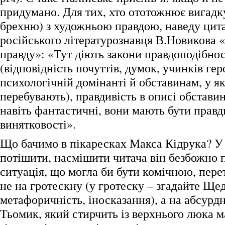
придумано. Для тих, хто ототожнює вигадк
брехню) з художньою правдою, наведу цитат
російського літературознавця В.Новикова
правду»: «Тут діють закони правдоподібнос
(відповідність почуттів, думок, учинків гер
психологічній домінанті й обставинам, у я
перебувають), правдивість в описі обстави
навіть фантастичні, вони мають бути правд
винятковості».
Що бачимо в пікаресках Макса Кідрука? У
потішити, насмішити читача він безбожно п
ситуація, що могла би бути комічною, пере
не на гротескну (у гротеску – згадайте Щед
метафоричність, іносказання), а на абсурд
Тьомик, який стирчить із верхнього люка 