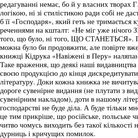
редагуванні немає, бо й у власних творах Г
логікою, ні зі стилістикою ради собі не дас
б її «Господаря», який геть не тримається 
реченнями на кшталт: «Не міг уже нічого
того, що було, ні того, ЩО СТАНЕТЬСЯ». П
можна було би продовжити, але повірте вже
книжці Кідрука «Навіжені в Перу» наляпан
Таке враження, що деякі наші видавництва
своєю продукцією до кінця дискредитувати
літературу. Доки кожна книжка не вичитува
дороге сувенірне видання (не плутати з ви
сувенірним накладом), доти в нашому літе
господарстві не буде діла. А буде тільки мн
це тим прикріше, що російське, польське ч
читво чомусь виходить без такої кількості
дурниць і кричущих помилок.