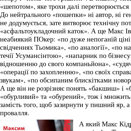
«шепотом», яке трохи далі перетворюється
До нейтрального «пошепки» ні автор, ні ге
не додумується, зате витворює технічну по
«асфальтоукладочний каток». А ще Макс І
неабиякий ПОкер: «по дуже непоганій ціні
свідченнях Тьомика», «по аналогії», «по на
течії Усумансінтою», «напарник по бізнесу
відношенню до свого компаньйона», «судяч
«операції по захопленню», «по своїх справ
звукам», «по обсипаним блискітками ново
А ще він не розрізняє понять «бакшиш» і 
«обурливий» та «обурений», тож і множить
замість того, щоб зазирнути у пишний яр, а
провалля.
А який Макс Кід