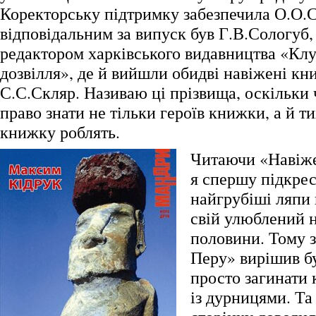
Коректорську підтримку забезпечила О.О.С
відповідальним за випуск був Г.В.Сологуб,
редактором харківського видавництва «Клу
дозвілля», де й вийшли обидві навіжені кн
С.С.Скляр. Називаю ці прізвища, оскільки 
право знати не тільки героїв книжки, а й тих
книжку роблять.
Читаючи «Навіже
я спершу підкре
найгрубіші ляпи 
свій улюблений н
половини. Тому 
Перу» вирішив б
просто загинати 
із дурницями. Та