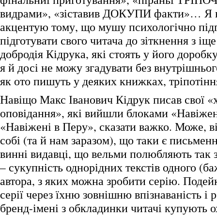
видрами», «зіставив ДОКУПИ факти»… Я 
акцентую тому, що мушу психологічно підг
підготувати свого читача до зіткнення з і
добродія Кідрука, які стоять у його доробку
я й досі не можу згадувати без внутрішньог
як ото пишуть у деяких книжках, тріпотінн
Навіщо Макс Іванович Кідрук писав свої «х
оповідання», які вийшли блоками «Навіжен
«Навіжені в Перу», сказати важко. Може, ві
собі (та й нам заразом), що таки є письмен
винні видавці, що вельми полюбляють так 
– сукупність однорідних текстів одного (б
автора, з яких можна зробити серію. Подей
серії через їхню зовнішню впізнаваність і 
бренд-імені з обкладинки читачі купують о