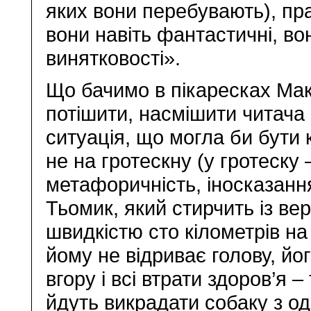
яких вони перебувають), пра
вони навіть фантастичні, в
винятковості».
Що бачимо в пікаресках Мак
потішити, насмішити читача 
ситуація, що могла би бути
не на гротескну (у гротеску
метафоричність, іносказання
Тьомик, який стирчить із ве
швидкістю сто кілометрів на 
йому не відриває голову, й
вгору і всі втрати здоров’я 
йдуть викрадати собаку з о