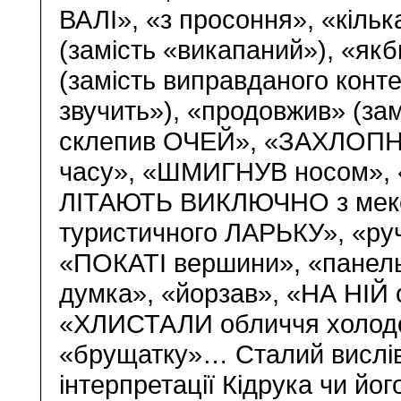
ВАЛІ», «з просоння», «кільк
(замість «викапаний»), «як
(замість виправданого конт
звучить»), «продовжив» (замі
склепив ОЧЕЙ», «ЗАХЛОПН
часу», «ШМИГНУВ носом», 
ЛІТАЮТЬ ВИКЛЮЧНО з мекси
туристичного ЛАРЬКУ», «ру
«ПОКАТІ вершини», «пане
думка», «йорзав», «НА НІЙ 
«ХЛИСТАЛИ обличчя холодо
«брущатку»… Сталий вислів 
інтерпретації Кідрука чи йо