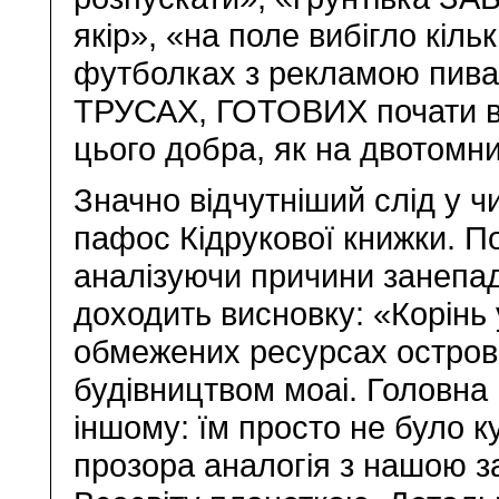
якір», «на поле вибігло кіль
футболках з рекламою пива «
ТРУСАХ, ГОТОВИХ почати в
цього добра, як на двотомни
Значно відчутніший слід у ч
пафос Кідрукової книжки. П
аналізуючи причини занепаду
доходить висновку: «Корінь у
обмежених ресурсах острова
будівництвом моаі. Головна
іншому: їм просто не було 
прозора аналогія з нашою 