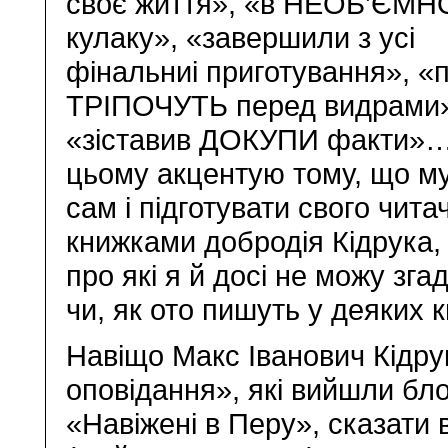
своє життя», «в НЕОБ’ЄМ
кулаку», «завершили з усі
фінальниі приготування», «п
ТРІПОЧУТЬ перед видрами
«зіставив ДОКУПИ факти»…
цьому акцентую тому, що му
сам і підготувати свого чита
книжками добродія Кідрука, я
про які я й досі не можу зг
чи, як ото пишуть у деяких к
Навіщо Макс Іванович Кідрук
оповідання», які вийшли бл
«Навіжені в Перу», сказати в