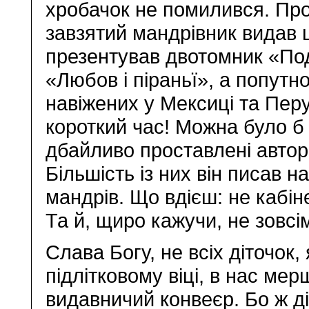
хробачок не помилився. Про
завзятий мандрівник видав ц
презентував двотомник «Под
«Любов і піраньї», а попутн
навіжених у Мексиці та Пер
короткий час! Можна було б
дбайливо проставлені авторо
Більшість із них він писав на
мандрів. Що вдієш: не кабі
Та й, щиро кажучи, не зовс
Слава Богу, не всіх діточок,
підлітковому віці, в нас мер
видавничий конвеєр. Бо ж ді