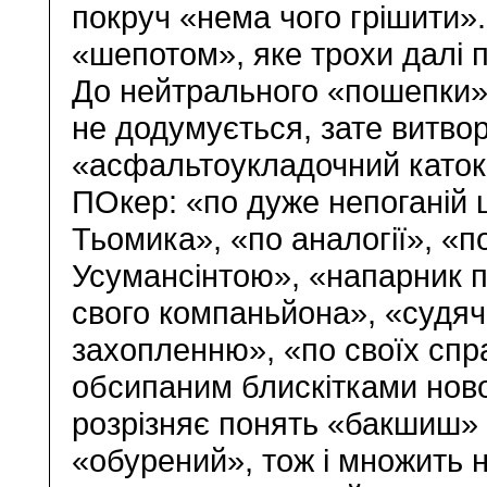
покруч «нема чого грішити».
«шепотом», яке трохи далі
До нейтрального «пошепки» н
не додумується, зате витво
«асфальтоукладочний каток
ПОкер: «по дуже непоганій ц
Тьомика», «по аналогії», «по
Усумансінтою», «напарник п
свого компаньйона», «судячи
захопленню», «по своїх спр
обсипаним блискітками ново
розрізняє понять «бакшиш» 
«обурений», тож і множить н