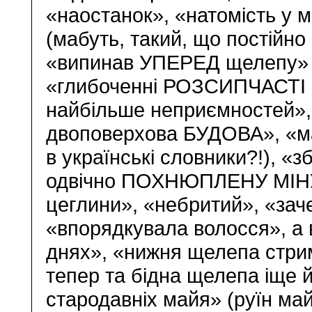
«наостанок», «натомість у
(мабуть, такий, що постійно 
«випинав УПЕРЕД щелепу» 
«глибоченні РОЗСИПЧАСТІ 
найбільше неприємностей»
двоповерхова БУДОВА», «ма
в українські словники?!), 
одвічно ПОХНЮПЛЕНУ МІНУ
цеглини», «небритий», «зач
«впорядкувала волосся», а в
днях», «нижня щелепа стрим
тепер та бідна щелепа іще 
стародавніх майя» (руїн май