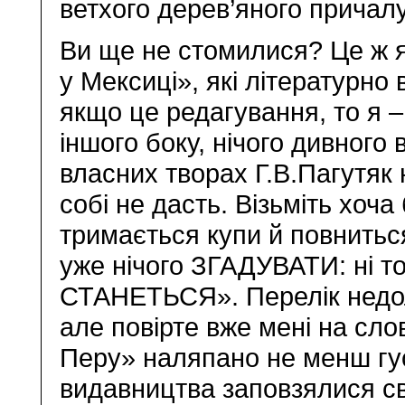
ветхого дерев’яного прича
Ви ще не стомилися? Це ж 
у Мексиці», які літературно 
якщо це редагування, то я –
іншого боку, нічого дивного 
власних творах Г.В.Пагутяк н
собі не дасть. Візьміть хоча
тримається купи й повнитьс
уже нічого ЗГАДУВАТИ: ні то
СТАНЕТЬСЯ». Перелік недол
але повірте вже мені на слов
Перу» наляпано не менш гус
видавництва заповзялися св