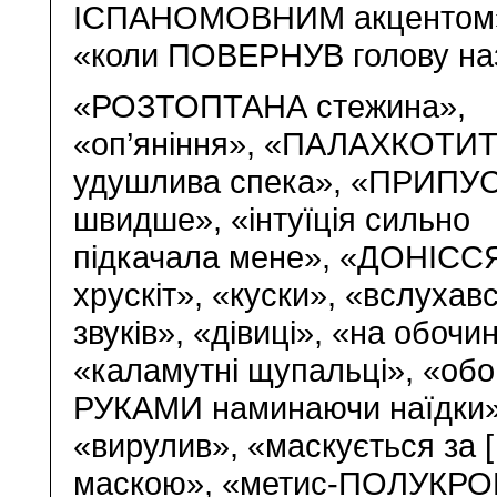
ІСПАНОМОВНИМ акцентом», 
«коли ПОВЕРНУВ голову наз
«РОЗТОПТАНА стежина»,
«оп’яніння», «ПАЛАХКОТИ
удушлива спека», «ПРИПУ
швидше», «інтуїція сильно
підкачала мене», «ДОНІСС
хрускіт», «куски», «вслухав
звуків», «дівиці», «на обочин
«каламутні щупальці», «об
РУКАМИ наминаючи наїдки»
«вирулив», «маскується за 
маскою», «метис-ПОЛУКРО