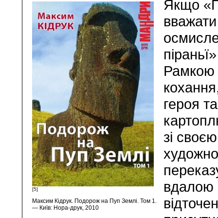
Якщо «П
вважати
осмисле
піраньї»
Рамкою 
кохання
героя т
картопл
зі своє
художно
переказу
вдалою 
[5]
відточен
Максим Кідрук. Подорож на Пуп Землі. Том 1.
— Київ: Нора-друк, 2010