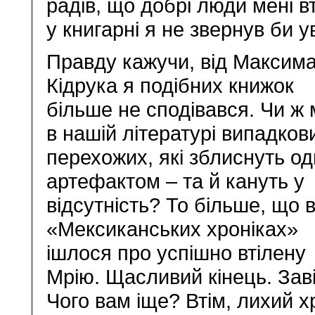
радів, що добрі люди мені 
у книгарні я не звернув би у
Правду кажучи, від Максим
Кідрука я подібних книжок
більше не сподівався. Чи ж
в нашій літературі випадков
перехожих, які зблиснуть о
артефактом – та й кануть у
відсутність? То більше, що 
«Мексиканських хроніках»
ішлося про успішно втілену
Мрію. Щасливий кінець. Заві
Чого вам іще? Втім, лихий х