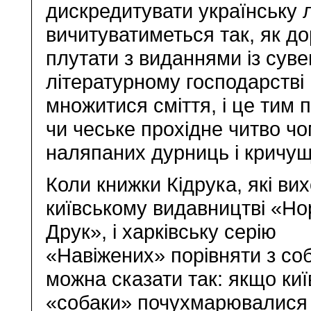
дискредитувати українську л
вичитуватиметься так, як до
плутати з виданнями із сув
літературному господарстві 
множитися сміття, і це тим 
чи чеське прохідне читво чо
наляпаних дурниць і кричу
Коли книжки Кідрука, які ви
київському видавництві «Но
Друк», і харківську серію
«Навіжених» порівняти з со
можна сказати так: якщо киї
«собаки» почухмарювалися в