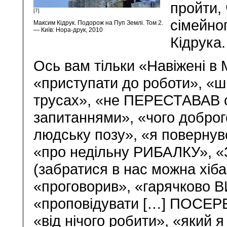
пройти,
[7]
сімейно
Максим Кідрук. Подорож на Пуп Землі. Том 2.
— Київ: Нора-друк, 2010
Кідрука.
Ось вам тільки «Навіжені в 
«приступати до роботи», «
трусах», «не ПЕРЕСТАВАВ 
запитаннями», «чого добро
людську позу», «я поверну
«про недільну РИБАЛКУ», «
(забратися в нас можна хіба
«проговорив», «гарячково 
«проповідувати […] ПОСЕРЕД
«від нічого робити», «який