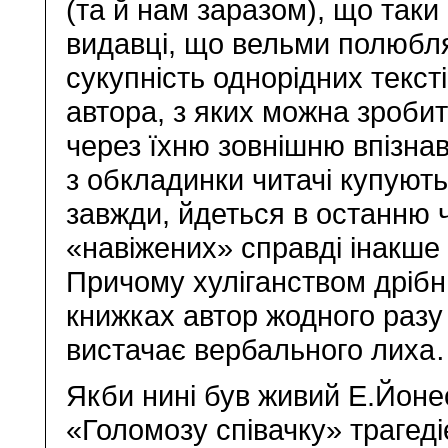
(та й нам заразом), що таки
видавці, що вельми полюбля
сукупність однорідних текст
автора, з яких можна зробит
через їхню зовнішню впізнав
з обкладинки читачі купують 
завжди, йдеться в останню 
«навіжених» справді інакше 
Причому хуліганством дрібни
книжках автор жодного разу 
вистачає вербального лих
Якби нині був живий Е.Йонес
«Голомозу співачку» трагед