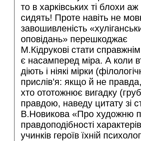
то в харківських ті блохи аж
сидять! Проте навіть не мов
завошивленість «хуліганськ
оповідань» перешкоджає
М.Кідрукові стати справжні
є насамперед міра. А коли в
діють і ніякі мірки (філологіч
прислів’я: якщо й не правда
хто ототожнює вигадку (гру
правдою, наведу цитату зі с
В.Новикова «Про художню пр
правдоподібності характерів 
учинків героїв їхній психоло