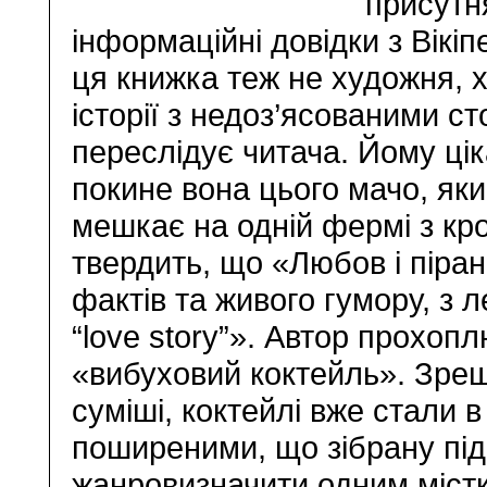
присутн
інформаційні довідки з Вікіп
ця книжка теж не художня, 
історії з недоз’ясованими с
переслідує читача. Йому цік
покине вона цього мачо, яки
мешкає на одній фермі з кро
твердить, що «Любов і піран
фактів та живого гумору, з
“love story”». Автор прохо
«вибуховий коктейль». Зрешт
суміші, коктейлі вже стали в
поширеними, що зібрану під
жанровизначити одним містк