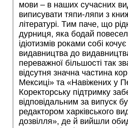
мови – в наших сучасних ви
виписувати тяпи-ляпи з кни
літературі. Тим паче, що рі
дурниця, яка бодай повесел
ідіотизмів роками собі кочує
видавництва до видавництва,
переважної більшості так зв
відсутня значна частина кор
Мексиці» та «Навіжених у П
Коректорську підтримку заб
відповідальним за випуск бу
редактором харківського ви
дозвілля», де й вийшли обид