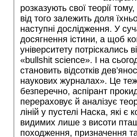
розказують свої теорії тому
від того залежить доля їхнь
наступні дослідження. У суч
досягнення істини, а щоб ко
університету потріскались в
«bullshit science». І на сьог
становить відсотків дев’янос
наукових журналах». Це теж 
безперечно, аспірант прокид
перераховує й аналізує тео
ліній у пустелі Наска, які є
видимих лише з висоти пташи
походження, призначення та