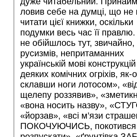
дуже читабельний. Принайм
ловив себе на думці, що не
читати цієї книжки, оскільки
подумки весь час її правлю. 
не обійшлось тут, звичайно,
русизмів, непритаманних
українській мові конструкцій
деяких комічних огріхів, як-о
склавши ноги лотосом», «ві
щелепу роззявив», «зметикн
«вона носить назву», «СТУ
«йорзав», «всі м’язи страш
ПОКОЧУЮЧИСЬ, покотився п
розпускати», «ґрунтівка З