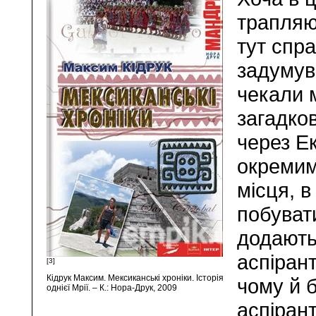
трапляю
тут спра
задумув
чекали 
загадко
через Ек
окремим
місця, в
побуват
додають
аспіран
[3]
Кідрук Максим. Мексиканські хроніки. Історія
чому й 
однієї Мрії. – К.: Нора-Друк, 2009
аспіран