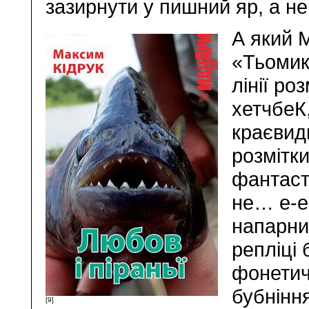
зазирнути у пишний яр, а н
А який М
«Тьомик
лінії ро
хетчбеК
краєвиди
розмітки
фантаст
не… е-е
напарни
репліці 
фонетич
бубнінн
[9]