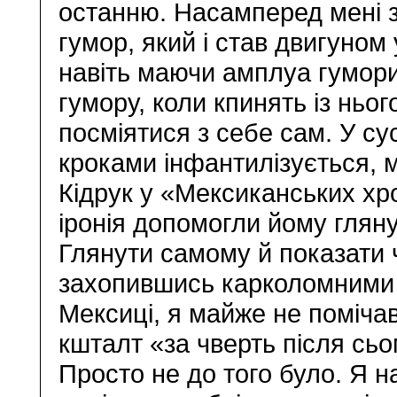
останню. Насамперед мені з
гумор, який і став двигуном 
навіть маючи амплуа гумори
гумору, коли кпинять із ньог
посміятися з себе сам. У су
кроками інфантилізується, 
Кідрук у «Мексиканських хро
іронія допомогли йому глянути
Глянути самому й показати 
захопившись карколомними 
Мексиці, я майже не помічав
кшталт «за чверть після сьо
Просто не до того було. Я 