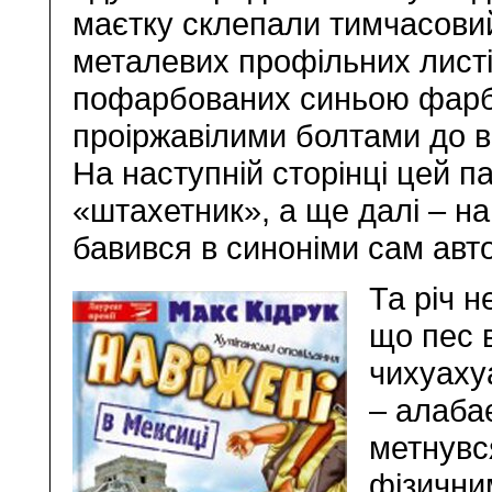
маєтку склепали тимчасовий
металевих профільних листі
пофарбованих синьою фарбо
проіржавілими болтами до в
На наступній сторінці цей 
«штахетник», а ще далі – на
бавився в синоніми сам авто
Та річ н
що пес 
чихуаху
– алабає
метнувся
фізични