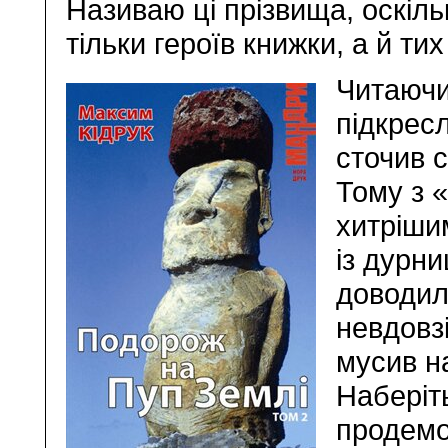
Називаю ці прізвища, оскіль
тільки героїв книжки, а й тих
Читаючи
підкресл
сточив 
Тому з 
хитрішим
із дурни
доводило
невдовзі
мусив н
Наберіть
продемо