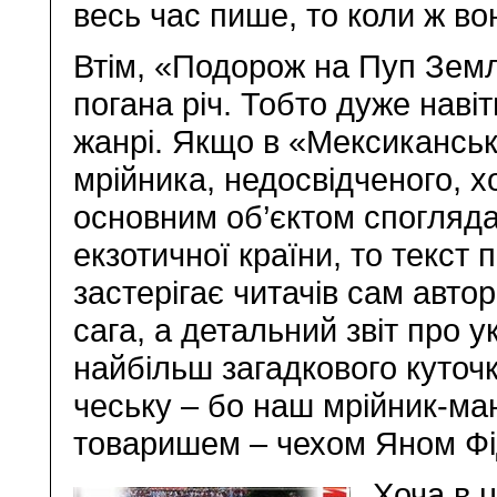
весь час пише, то коли ж во
Втім, «Подорож на Пуп Землі
погана річ. Тобто дуже наві
жанрі. Якщо в «Мексиканськ
мрійника, недосвідченого, х
основним об’єктом споглядан
екзотичної країни, то текст 
застерігає читачів сам авто
сага, а детальний звіт про 
найбільш загадкового куточ
чеську – бо наш мрійник-ма
товаришем – чехом Яном Ф
Хоча в 