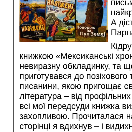
пись
найк
А діс
Парна
Кідр
книжкою «Мексиканські хрон
невиразну обкладинку, та щ
приготувався до позіхового т
писанини, якою пригощає св
література – від профільни
всі мої передсуди книжка в
захопливою. Прочиталася н
сторінці я вдихнув – і видих