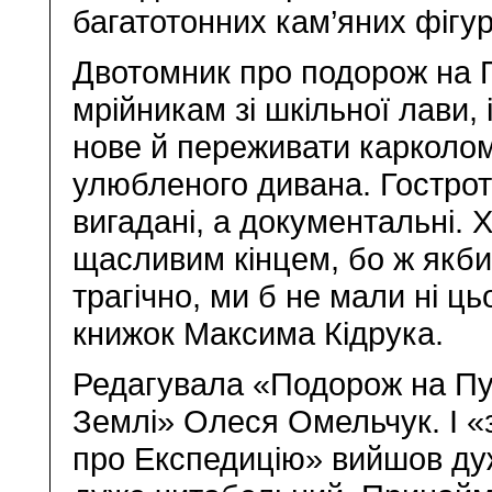
багатотонних кам’яних фігур
Двотомник про подорож на П
мрійникам зі шкільної лави,
нове й переживати карколомн
улюбленого дивана. Гострот
вигадані, а документальні. Х
щасливим кінцем, бо ж якби
трагічно, ми б не мали ні ц
книжок Максима Кідрука.
Редагувала «Подорож на П
Землі» Олеся Омельчук. І «з
про Експедицію» вийшов ду