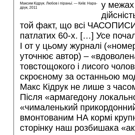
у межах
Максим Кідрук. Любов і піраньї. — Київ: Нара-
друк, 2011
дійсніст
той факт, що всі ЧАСОПИС
патлатих 60-х. […] Усе почал
І от у цьому журналі («номе
уточнює автор) – «вдоволен
товстощокого і лисого чолов
скроєному за останньою мо
Макс Кідрук не лише з часом
Після «армагедону локально
«чималенький прикордонний
вмонтованим НА кормі круп
сторінку наш розбишака «ак