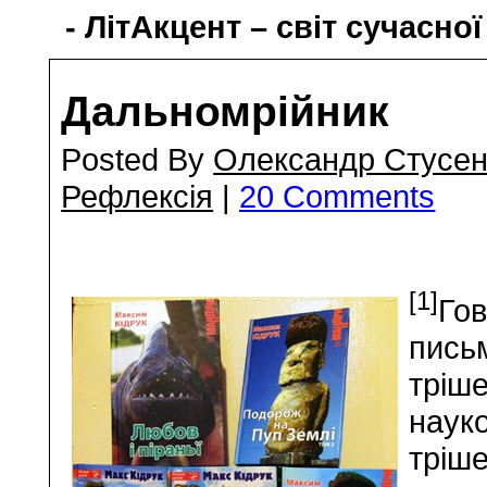
- ЛітАкцент – світ сучасної
Дальномрійник
Posted By
Олександр Стусен
Рефлексія
|
20 Comments
[1]
Гов
пись
тріше
науко
тріш