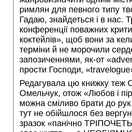
римлян для певного типу тво
Гадаю, знайдеться і в нас. Т
конференції поважних критик
коктейлів», щоб вони за ке
терміни й не морочили серд
запозиченнями, як-от «advent
прости Господи, «travelogue
Редагувала цю книжку теж 
Омельчук, отож «Любов і пі
можна сміливо брати до рук.
тут не обійшлося без вергун
зразок «панічно ТРІПОЧЕТ