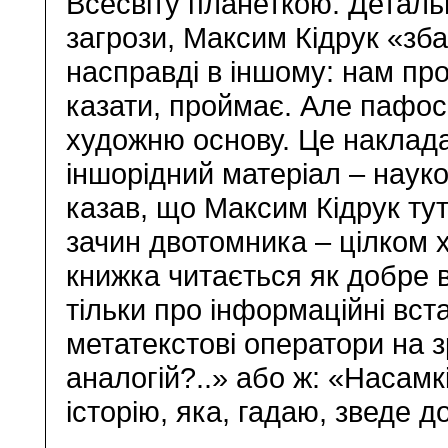
Всесвіту планеткою. Деталь
загрози, Максим Кідрук «зб
насправді в іншому: нам пр
казати, проймає. Але пафос 
художню основу. Це наклада
іншорідний матеріал – наук
казав, що Максим Кідрук ту
зачин двотомника – цілком 
книжка читається як добре в
тільки про інформаційні встав
метатекстові оператори на з
аналогій?..» або ж: «Насамк
історію, яка, гадаю, зведе до