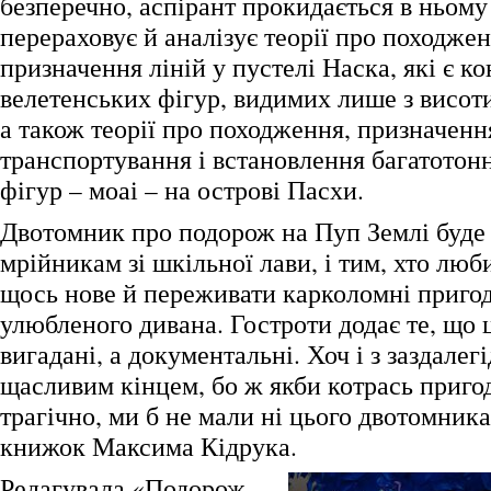
безперечно, аспірант прокидається в ньому 
перераховує й аналізує теорії про походжен
призначення ліній у пустелі Наска, які є к
велетенських фігур, видимих лише з висот
а також теорії про походження, призначенн
транспортування і встановлення багатотон
фігур – моаі – на острові Пасхи.
Двотомник про подорож на Пуп Землі буде 
мрійникам зі шкільної лави, і тим, хто люб
щось нове й переживати карколомні пригоди
улюбленого дивана. Гостроти додає те, що 
вигадані, а документальні. Хоч і з заздалег
щасливим кінцем, бо ж якби котрась приго
трагічно, ми б не мали ні цього двотомника
книжок Максима Кідрука.
Редагувала «Подорож