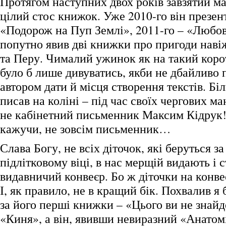
Протягом наступних двох років завзятий м
цілий стос книжок. Уже 2010-го він презе
«Подорож на Пуп Землі», 2011-го – «Любов 
попутно явив дві книжки про пригоди наві
та Перу. Чималий ужинок як на такий кор
було б лише дивуватись, якби не дбайливо 
автором дати й місця створення текстів. Біл
писав на коліні – під час своїх чергових м
не кабінетний письменник Максим Кідрук!
кажучи, не зовсім письменник…
Слава Богу, не всіх діточок, які беруться за
підлітковому віці, в нас мерщій видають і с
видавничий конвеєр. Бо ж діточки на конве
І, як правило, не в кращий бік. Похвалив я
за його перші книжки – «Цього ви не знайд
«Киня», а він, явивши невиразний «Анатомі