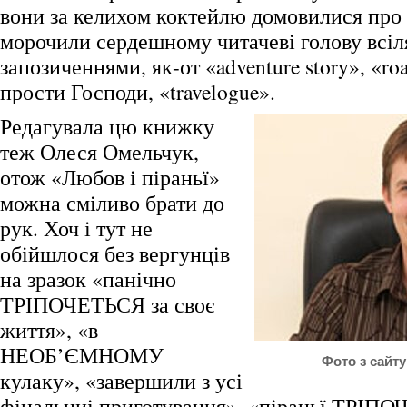
вони за келихом коктейлю домовилися про 
морочили сердешному читачеві голову всі
запозиченнями, як-от «adventure story», «roa
прости Господи, «travelogue».
Редагувала цю книжку
теж Олеся Омельчук,
отож «Любов і піраньї»
можна сміливо брати до
рук. Хоч і тут не
обійшлося без вергунців
на зразок «панічно
ТРІПОЧЕТЬСЯ за своє
життя», «в
НЕОБ’ЄМНОМУ
Фото з сайту 
кулаку», «завершили з усі
фінальниі приготування», «піраньї ТРІПО