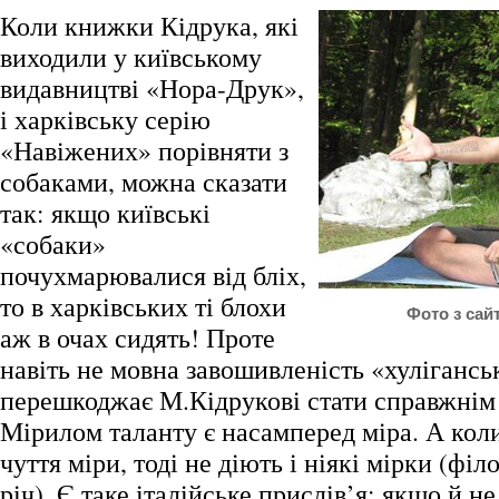
Коли книжки Кідрука, які
виходили у київському
видавництві «Нора-Друк»,
і харківську серію
«Навіжених» порівняти з
собаками, можна сказати
так: якщо київські
«собаки»
почухмарювалися від бліх,
то в харківських ті блохи
Фото з сайту
аж в очах сидять! Проте
навіть не мовна завошивленість «хулігансь
перешкоджає М.Кідрукові стати справжнім
Мірилом таланту є насамперед міра. А коли
чуття міри, тоді не діють і ніякі мірки (філ
річ). Є таке італійське прислів’я: якщо й не