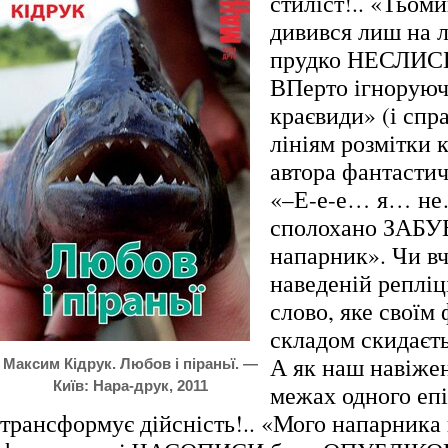
стиліст!.. «Тьом
дивився лиш на лі
прудко НЕСЛИСЬ
ВПерто ігноруюч
краєвиди» (і спра
лініям розмітки 
автора фантастич
«–Е-е-е… я… не
сполохано ЗАБУ
напарник». Чи вч
наведеній репліц
слово, яке своїм
складом скидаєть
А як наш навіже
Максим Кідрук. Любов і піраньї. —
Київ: Нара-друк, 2011
межах одного епі
трансформує дійсність!.. «Мого напарника