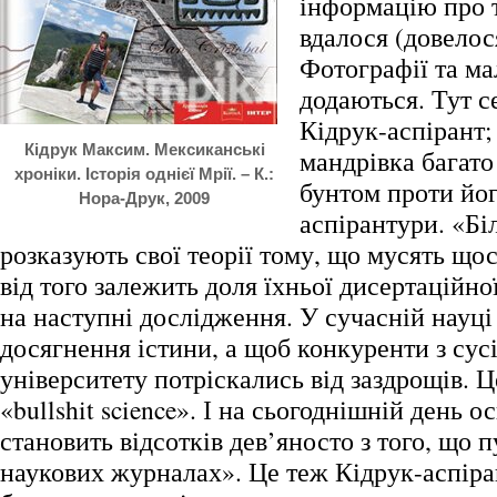
інформацію про т
вдалося (довелос
Фотографії та м
додаються. Тут с
Кідрук-аспірант;
Кідрук Максим. Мексиканські
мандрівка багато
хроніки. Історія однієї Мрії. – К.:
бунтом проти йо
Нора-Друк, 2009
аспірантури. «Бі
розказують свої теорії тому, що мусять щос
від того залежить доля їхньої дисертаційно
на наступні дослідження. У сучасній науці
досягнення істини, а щоб конкуренти з сус
університету потріскались від заздрощів. Ц
«bullshit science». І на сьогоднішній день ос
становить відсотків дев’яносто з того, що 
наукових журналах». Це теж Кідрук-аспіран