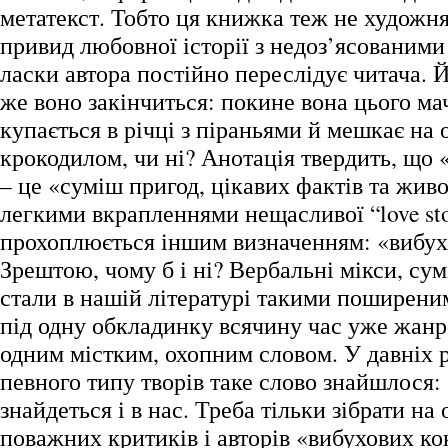
метатекст. Тобто ця книжка теж не художня,
привид любовної історії з недоз’ясованими
ласки автора постійно переслідує читача. 
же воно закінчиться: покине вона цього ма
купається в річці з піраньями й мешкає на 
крокодилом, чи ні? Анотація твердить, що 
– це «суміш пригод, цікавих фактів та живо
легкими вкрапленнями нещасливої “love sto
прохоплюється іншим визначенням: «вибух
Зрештою, чому б і ні? Вербальні мікси, сум
стали в нашій літературі такими поширени
під одну обкладинку всячину час уже жан
одним містким, охопним словом. У давніх 
певного типу творів таке слово знайшлося: 
знайдеться і в нас. Треба тільки зібрати на
поважних критиків і авторів «вибухових ко