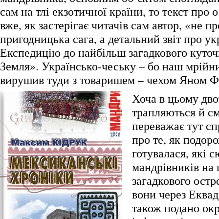
сам на тлі екзотичної країни, то текст про 
вже, як застерігає читачів сам автор, «не пр
пригодницька сага, а детальний звіт про у
Експедицію до найбільш загадкового куточ
Земля». Українсько-чеську – бо наш мрійн
вирушив туди з товаришем – чехом Яном Ф
Хоча в цьому дво
трапляються й см
переважає тут сп
про те, як подор
готувалася, які 
мандрівників на 
загадкового остр
вони через Еквад
також подано ок