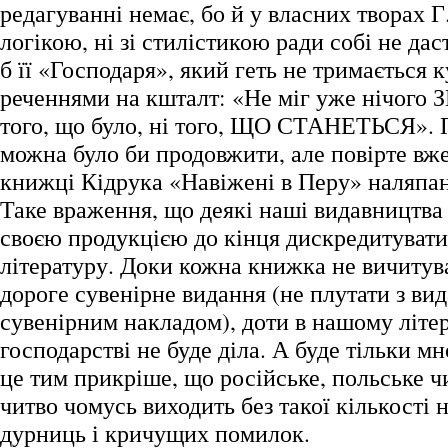
редагуванні немає, бо й у власних творах Г
логікою, ні зі стилістикою ради собі не дас
б її «Господаря», який геть не тримається 
реченнями на кшталт: «Не міг уже нічого
того, що було, ні того, ЩО СТАНЕТЬСЯ». П
можна було би продовжити, але повірте вже
книжці Кідрука «Навіжені в Перу» наляпан
Таке враження, що деякі наші видавництва
своєю продукцією до кінця дискредитувати
літературу. Доки кожна книжка не вичитува
дороге сувенірне видання (не плутати з ви
сувенірним накладом), доти в нашому літе
господарстві не буде діла. А буде тільки мн
це тим прикріше, що російське, польське ч
читво чомусь виходить без такої кількості
дурниць і кричущих помилок.