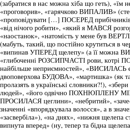
(забратися в нас можна хіба що геть), «їм н
«проговорив», «гарячково ВИПАЛИВ» (сте
«проповідувати […] ПОСЕРЕД прибічників»
«від нічого робити», «який я МАВСЯ розго
«наостанок», «натомість у мене був ВЕР
(мабуть, такий, що постійно крутиться в че
«випинав УПЕРЕД щелепу» (а її можна В
«глибоченні РОЗСИПЧАСТІ рови, котрі 
найбільше неприємностей», «ВИСИЛАСЬ 
двоповерхова БУДОВА», «мартишка» (як та
пролазять в українські словники?!), «зб
людей», «його одвічно ПОХНЮПЛЕНУ МІНУ
ПРОСИЛАСЯ цеглини», «небритий», «зачес
значенні «впорядкувала волосся», а в значе
«засвербіла»), «на днях», «нижня щелепа с
випнута вперед» (ну, тепер та бідна щелепа