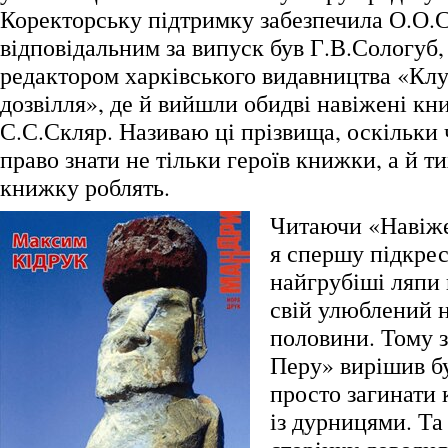
Коректорську підтримку забезпечила О.О.С
відповідальним за випуск був Г.В.Сологуб,
редактором харківського видавництва «Клу
дозвілля», де й вийшли обидві навіжені кн
С.С.Скляр. Називаю ці прізвища, оскільки 
право знати не тільки героїв книжки, а й тих
книжку роблять.
Читаючи «Навіже
я спершу підкре
найгрубіші ляпи 
свій улюблений н
половини. Тому 
Перу» вирішив б
просто загинати 
із дурницями. Та