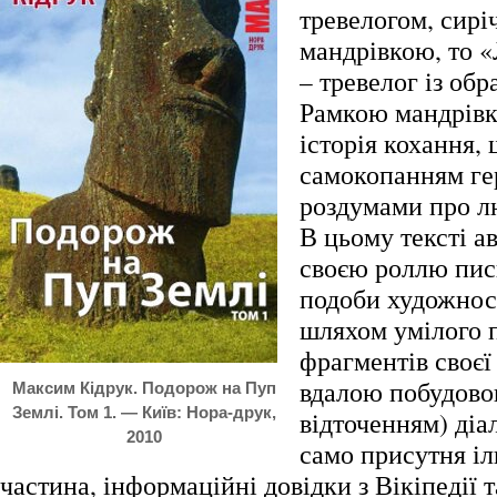
тревелогом, сир
мандрівкою, то «
– тревелог із об
Рамкою мандрівк
історія кохання,
самокопанням гер
роздумами про л
В цьому тексті ав
своєю роллю пис
подоби художност
шляхом умілого 
фрагментів своєї
вдалою побудово
Максим Кідрук. Подорож на Пуп
Землі. Том 1. — Київ: Нора-друк,
відточенням) діал
2010
само присутня і
частина, інформаційні довідки з Вікіпедії 