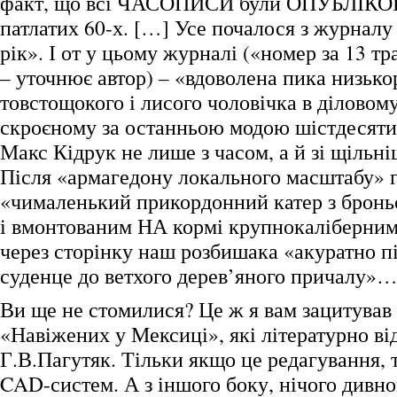
факт, що всі ЧАСОПИСИ були ОПУБЛІКО
патлатих 60-х. […] Усе почалося з журналу 
рік». І от у цьому журналі («номер за 13 тр
– уточнює автор) – «вдоволена пика низько
товстощокого і лисого чоловічка в діловом
скроєному за останньою модою шістдесят
Макс Кідрук не лише з часом, а й зі щільн
Після «армагедону локального масштабу» г
«чималенький прикордонний катер з брон
і вмонтованим НА кормі крупнокаліберним
через сторінку наш розбишака «акуратно пі
суденце до ветхого дерев’яного причалу»
Ви ще не стомилися? Це ж я вам зацитував
«Навіжених у Мексиці», які літературно ві
Г.В.Пагутяк. Тільки якщо це редагування, т
CAD-систем. А з іншого боку, нічого дивно