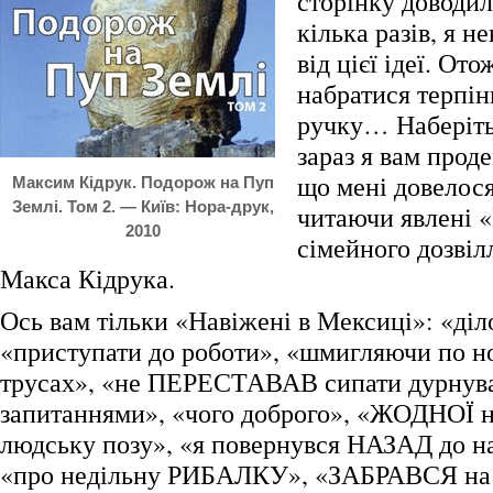
сторінку доводил
кілька разів, я н
від цієї ідеї. От
набратися терпінн
ручку… Наберітьс
зараз я вам прод
що мені довелося
Максим Кідрук. Подорож на Пуп
Землі. Том 2. — Київ: Нора-друк,
читаючи явлені 
2010
сімейного дозвіл
Макса Кідрука.
Ось вам тільки «Навіжені в Мексиці»: «діл
«приступати до роботи», «шмигляючи по 
трусах», «не ПЕРЕСТАВАВ сипати дурнув
запитаннями», «чого доброго», «ЖОДНОЇ 
людську позу», «я повернувся НАЗАД до н
«про недільну РИБАЛКУ», «ЗАБРАВСЯ на с