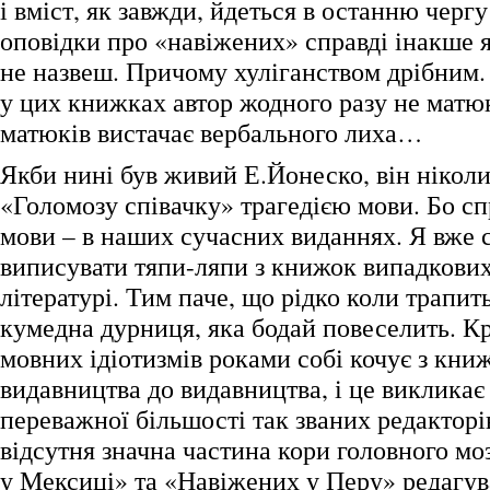
і вміст, як завжди, йдеться в останню чер
оповідки про «навіжених» справді інакше 
не назвеш. Причому хуліганством дрібним. 
у цих книжках автор жодного разу не матюк
матюків вистачає вербального лиха…
Якби нині був живий Е.Йонеско, він ніколи
«Голомозу співачку» трагедією мови. Бо сп
мови – в наших сучасних виданнях. Я вже 
виписувати тяпи-ляпи з книжок випадкови
літературі. Тим паче, що рідко коли трапит
кумедна дурниця, яка бодай повеселить. К
мовних ідіотизмів роками собі кочує з кни
видавництва до видавництва, і це викликає 
переважної більшості так званих редакторі
відсутня значна частина кори головного м
у Мексиці» та «Навіжених у Перу» редагув