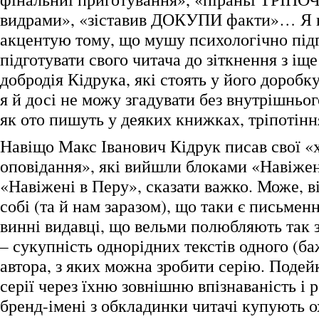
видрами», «зіставив ДОКУПИ факти»… Я 
акцентую тому, що мушу психологічно підг
підготувати свого читача до зіткнення з і
добродія Кідрука, які стоять у його доробку
я й досі не можу згадувати без внутрішньог
як ото пишуть у деяких книжках, тріпотінн
Навіщо Макс Іванович Кідрук писав свої «х
оповідання», які вийшли блоками «Навіжен
«Навіжені в Перу», сказати важко. Може, ві
собі (та й нам заразом), що таки є письмен
винні видавці, що вельми полюбляють так 
– сукупність однорідних текстів одного (б
автора, з яких можна зробити серію. Подей
серії через їхню зовнішню впізнаваність і 
бренд-імені з обкладинки читачі купують о