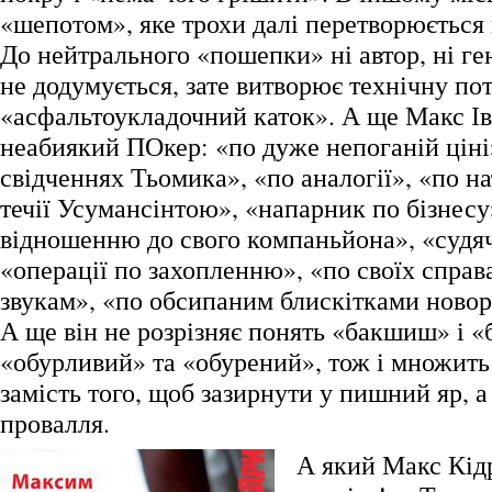
«шепотом», яке трохи далі перетворюється
До нейтрального «пошепки» ні автор, ні ге
не додумується, зате витворює технічну по
«асфальтоукладочний каток». А ще Макс І
неабиякий ПОкер: «по дуже непоганій ціні
свідченнях Тьомика», «по аналогії», «по на
течії Усумансінтою», «напарник по бізнесу
відношенню до свого компаньйона», «судяч
«операції по захопленню», «по своїх справ
звукам», «по обсипаним блискітками ново
А ще він не розрізняє понять «бакшиш» і 
«обурливий» та «обурений», тож і множить
замість того, щоб зазирнути у пишний яр, а
провалля.
А який Макс Кід