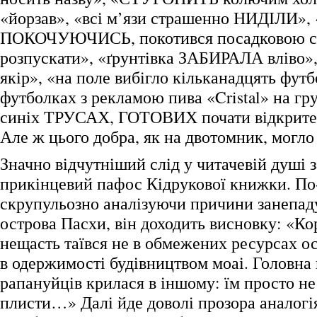
«йорзав», «всі м’язи страшенно НИДІЛИ»,
ПОКОЧУЮЧИСЬ, покотився посадковою с
розпускати», «ґрунтівка ЗАБИРАЛА вліво
якір», «на поле вибігло кільканадцять футб
футболках з рекламою пива «Cristal» на гру
синіх ТРУСАХ, ГОТОВИХ почати відкрит
Але ж цього добра, як на двотомник, могло
Значно відчутніший слід у читачевій душі 
прикінцевий пафос Кідрукової книжки. По
скрупульозно аналізуючи причини занепаду
острова Пасхи, він доходить висновку: «Кор
нещасть таївся не в обмежених ресурсах ост
в одержимості будівництвом моаі. Головна
рапануйців крилася в іншому: їм просто не
плисти…» Далі йде доволі прозора аналогі