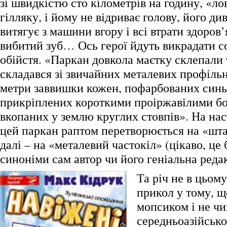
зі швидкістю сто кілометрів на годину, «л
гілляку, і йому не відриває голову, його д
витягує з машини вгору і всі втрати здоров’
вибитий зуб… Ось герої йдуть викрадати с
обійстя. «Паркан довкола маєтку склепали 
складався зі звичайних металевих профільн
метри заввишки кожен, пофарбованих син
прикріплених короткими проіржавілими б
вкопаних у землю круглих стовпів». На нас
цей паркан раптом перетворюється на «шта
далі – на «металевий частокіл» (цікаво, це 
синоніми сам автор чи його геніальна реда
Та річ не в цьом
прикол у тому, щ
мопсиком і не чи
середньоазійськ