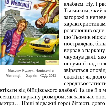
алабаєм. Ну, і рв
Тьомиком, який м
загорожі з непе
характеристикам
розплющив одне о
що Тьомик ніскі
постраждав, біль
вирвав з паркану
чкурнув далі, яко
несучи її над го
звіряється оповід
Максим Кідрук. Навіжені в
скажіть: як довго
Мексиці. — Харків: КСД, 2011
середньостатист
втікати від бійцівського алабая? Та ще й з
секцією паркану розміром, як зазначає опов
метри… Наші відважні герої бігають довго