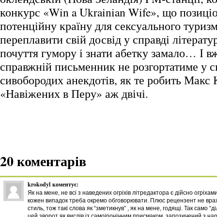
конкурс «Win a Ukrainian Wife», що позиці
потенційну країну для сексуального туриз
переплавити свій досвід у справді літерату
почуття гумору і знати абетку замало… І в
справжній письменник не розгортатиме у с
сивобородих анекдотів, як те робить Макс 
«Навіжених в Перу» аж двічі.
20 коментарів
krokodyl
коментує:
Як на мене, не всі з наведених огріхів літредактора є дійсно огріхам
кожен випадок треба окремо обговорювати. Плюс рецензент не вра
стиль, тож такі слова як “зметикнув” , як на мене, годящі. Так само “д
цей зворот як вислів із самоіронічним присмаком, запозичений з на