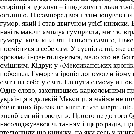
сторінці я вдихнув – і видихнув тільки тоді
останню. Насамперед мені заімпонував неп
гумор, який і став двигуном усієї книжки. Б
навіть маючи амплуа гумориста, миттю втр
гумору, коли кпинять із нього самого, і вже
посміятися з себе сам. У суспільстві, яке
кроками інфантилізується, мало хто не боїт
смішним. Кідрук у «Мексиканських хронік
побоявся. Гумор та іронія допомогли йому 
світ і на себе у світі. Глянути самому й пок
Одне слово, захопившись карколомними п
українця в далекій Мексиці, я майже не пом
болотяних бризок на кшталт «за чверть піс
«необ’ємний товстун». Просто не до того б
насолоджувався читанням і щиро радів, що
втелющили цю книжку, на яку десь у книга