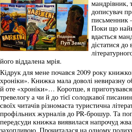
мандрівник, 
дописувач п
письменник –
Поки що най
вдається ман
дістатися до
літературног
його віддалена мрія.
Кідрук для мене почався 2009 року книжк
хроніки». Книжка мала доволі невиразну о
й оте «хроніки»… Коротше, я приготувався
тревелогу а чи й до тієї солодкавої писани
своїх читачів різномаста туристична літерат
профільних журналів до PR-брошур. Та поп
передсуди книжка виявилася напрочуд жва
захопливою. Прочиталася на одному подиху