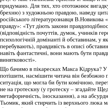
придумано. Для тих, хто ототожнює вигадк
брехню) з художньою правдою, наведу цитат
російського літературознавця В.Новикова
правду»: «Тут діють закони правдоподібнос
(відповідність почуттів, думок, учинків гер
психологічній домінанті й обставинам, у я
перебувають), правдивість в описі обстави
навіть фантастичні, вони мають бути правд
винятковості».
Що бачимо в пікаресках Макса Кідрука? У
потішити, насмішити читача він безбожно п
ситуація, що могла би бути комічною, пере
не на гротескну (у гротеску – згадайте Щед
метафоричність, іносказання), а на абсурд
Тьомик, який стирчить із верхнього люка 