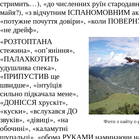
стримить…), «до численних руїн стародавн
майя?), «з відчутним ІСПАНОМОВНИМ ак
«потужне почуття довіри», «коли ПОВЕРНУ
«не дрейф»,
«РОЗТОПТАНА
стежина», «оп’яніння»,
«ПАЛАХКОТИТЬ
удушлива спека»,
«ПРИПУСТИВ ще
швидше», «інтуїція
сильно підкачала мене»,
«ДОНІССЯ хрускіт»,
«куски», «вслухався ДО
звуків», «дівиці», «на
Фото з сайту c
обочині», «каламутні
щупальці», «обома РУКАМИ наминаючи на