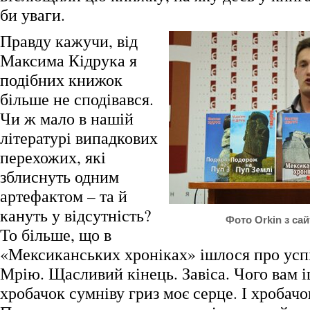
би уваги.
Правду кажучи, від
Максима Кідрука я
подібних книжок
більше не сподівався.
Чи ж мало в нашій
літературі випадкових
перехожих, які
зблиснуть одним
артефактом – та й
кануть у відсутність?
Фото Orkin з са
То більше, що в
«Мексиканських хроніках» ішлося про усп
Мрію. Щасливий кінець. Завіса. Чого вам і
хробачок сумніву гриз моє серце. І хробач