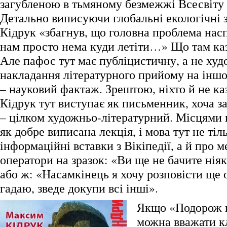
загубленою в тьмяному безмежжі Всесвіту
Детально виписуючи глобальні екологічні 
Кідрук «збагнув, що головна проблема насп
нам просто нема куди летіти…» Що там каз
Але пафос тут має публіцистичну, а не ху
накладання літературного прийому на іншо
– науковий фактаж. Зрештою, ніхто й не к
Кідрук тут виступає як письменник, хоча 
– цілком художньо-літературний. Місцями 
як добре виписана лекція, і мова тут не тіл
інформаційні вставки з Вікіпедії, а й про м
оператори на зразок: «Ви ще не бачите ніяк
або ж: «Насамкінець я хочу розповісти ще о
гадаю, зведе докупи всі інші».
Якщо «Подорож 
можна вважати 