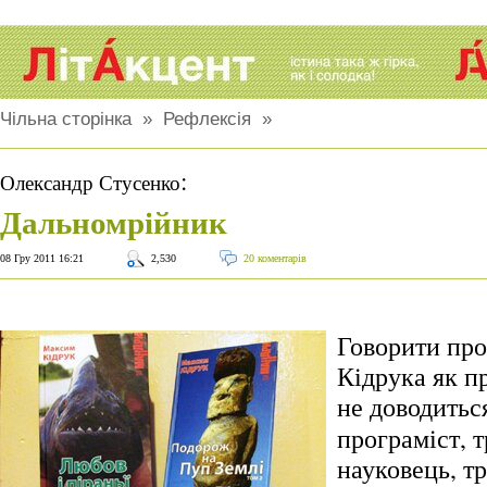
Чільна сторінка
»
Рефлексія
»
:
Олександр Стусенко
Дальномрійник
08 Гру 2011 16:21
2,530
20 коментарів
Говорити пр
Кідрука як п
не доводитьс
програміст, 
науковець, т