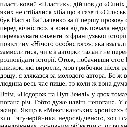
пластиковий «Пластик», дійшов до «Синіх д
яких не стібалися хіба що в газеті «Сільськ
був Настю Байдаченко за її першу прозову
перед вічністю», а вона відтак почала недо
переказувати сюжети із французької історії,
повістину «Нічого особистого», яка взагал
замислитися, чи є в авторки талант не перек
розповідати історії. Отож, побачивши стос
книжок, які виросли, мов грибочки після р
дощу, я злякався за молодого автора. Бо ж 
людина весь час пише, то коли ж вона дума
Втім, «Подорож на Пуп Землі» у двох томах
погана річ. Тобто дуже навіть непогана. У 
жанрі. Якщо в «Мексиканських хроніках» 
хлоп’ягу-мрійника, недосвідченого, хоч і 
мандрівника, основним об’єктом спогляданн