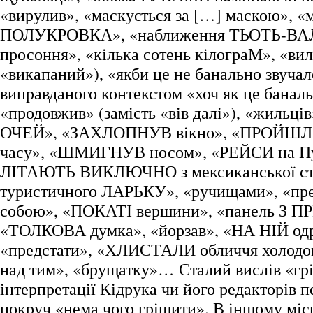
«вирулив», «маскується за […] маскою», «
ПОЛУКРОВКА», «наближення ТЬОТЬ-ВАЛІ
просоння», «кілька сотень кілограМ», «вил
«викапаний»), «якби це не банально звучал
виправданого контекстом «хоч як це баналь
«продовжив» (замість «вів далі»), «жильців
ОЧЕЙ», «ЗАХЛОПНУВ вікно», «ПРОЙШЛО
часу», «ШМИГНУВ носом», «РЕЙСИ на Пу
ЛІТАЮТЬ ВИКЛЮЧНО з мексиканської сто
туристичного ЛАРЬКУ», «ручищами», «пре
собою», «ПОКАТІ вершини», «панель З 
«ТОЛКОВА думка», «йорзав», «НА НІЙ од
«предстати», «ХЛИСТАЛИ обличчя холодо
над тим», «брущатку»… Сталий вислів «грі
інтерпретації Кідрука чи його редакторів 
покруч «нема чого грішити». В іншому міс