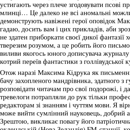
устигають через плече згодовувати псові п
млинці… Це далеко не всі аномальні можли
демонструють навіжені герої оповідок Мак
гадаю, досить вам і цих прикладів, аби зро
не здатен приборкати своєї дикої фантазії 
тверезим розумом, а це робить його письм
виливи якогось юного дописувача журналу
котрий переїв фантастики з голлівудської к
Отож наразі Максима Кідрука як письменни
бачу захопленого мандрівника, здатного з 
розповідати читачам про свої подорожі, і д
тревелоги потрапляли до рук тільки профе
редакторам зі знанням і чуттям мови. Я вір
може вийти сумлінний науковець, добрий а
Зрештою, викликає повагу його патріотична
оклендській (Нова Зеландія) FM-станції, к