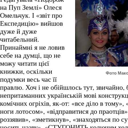
на Пуп Землі» Олеся
Омельчук. І «звіт про
Експедицію» вийшов
дуже й дуже
читабельний.
Принаймні я не ловив
себе на думці, що не
можу читати цієї
книжки, оскільки
Фото Макс
подумки весь час її
правлю. Хоч і не обійшлось тут, звичайно, 
непритаманних українській мові конструкц
комічних огріхів, як-от: «все діло в тому»,
ноги лотосом», «відправитися до праотців»
роззявив», «зметикнув», «знаходяться по су
носить назву», «СТУГОНИТЬ колючим холо