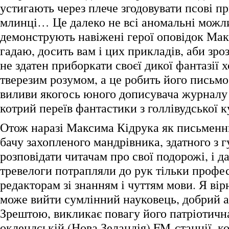
устигають через плече згодовувати псові п
млинці… Це далеко не всі аномальні можли
демонструють навіжені герої оповідок Мак
гадаю, досить вам і цих прикладів, аби зро
не здатен приборкати своєї дикої фантазії 
тверезим розумом, а це робить його письм
виливи якогось юного дописувача журналу
котрий переїв фантастики з голлівудської к
Отож наразі Максима Кідрука як письменни
бачу захопленого мандрівника, здатного з 
розповідати читачам про свої подорожі, і д
тревелоги потрапляли до рук тільки профе
редакторам зі знанням і чуттям мови. Я вір
може вийти сумлінний науковець, добрий а
Зрештою, викликає повагу його патріотична
оклендській (Нова Зеландія) FM-станції, к