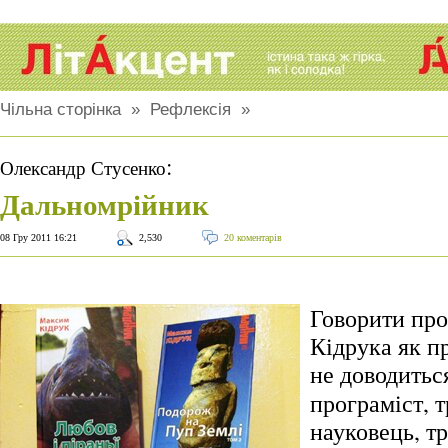
Чільна сторінка
»
Рефлексія
»
:
Олександр Стусенко
Дальномрійник
08 Гру 2011 16:21
2,530
20 коментарів
Говорити пр
Кідрука як п
не доводитьс
програміст, 
науковець, т