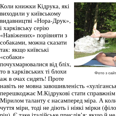
Коли книжки Кідрука, які
виходили у київському
видавництві «Нора-Друк»,
і харківську серію
«Навіжених» порівняти з
собаками, можна сказати
так: якщо київські
«собаки»
почухмарювалися від бліх,
то в харківських ті блохи
Фото з сайту
аж в очах сидять! Проте
навіть не мовна завошивленість «хулігансь
перешкоджає М.Кідрукові стати справжнім
Мірилом таланту є насамперед міра. А коли
чуття міри, тоді не діють і ніякі мірки (філ
річ). Є таке італійське прислів’я: якщо й не