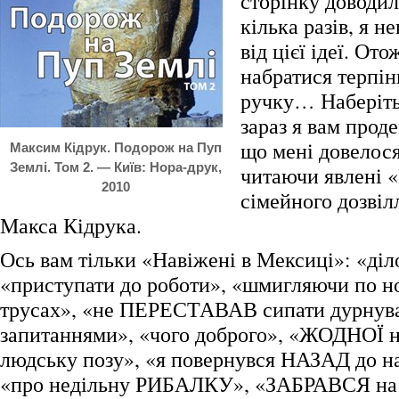
сторінку доводил
кілька разів, я н
від цієї ідеї. От
набратися терпінн
ручку… Наберітьс
зараз я вам прод
що мені довелося
Максим Кідрук. Подорож на Пуп
Землі. Том 2. — Київ: Нора-друк,
читаючи явлені 
2010
сімейного дозвіл
Макса Кідрука.
Ось вам тільки «Навіжені в Мексиці»: «діл
«приступати до роботи», «шмигляючи по 
трусах», «не ПЕРЕСТАВАВ сипати дурнув
запитаннями», «чого доброго», «ЖОДНОЇ 
людську позу», «я повернувся НАЗАД до н
«про недільну РИБАЛКУ», «ЗАБРАВСЯ на с