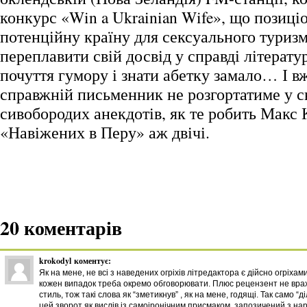
конкурс «Win a Ukrainian Wife», що позиці
потенційну країну для сексуального туриз
переплавити свій досвід у справді літерату
почуття гумору і знати абетку замало… І в
справжній письменник не розгортатиме у с
сивобородих анекдотів, як те робить Макс 
«Навіжених в Перу» аж двічі.
20 коментарів
krokodyl
коментує:
Як на мене, не всі з наведених огріхів літредактора є дійсно огріхам
кожен випадок треба окремо обговорювати. Плюс рецензент не вра
стиль, тож такі слова як “зметикнув” , як на мене, годящі. Так само “д
цей зворот як вислів із самоіронічним присмаком, запозичений з на