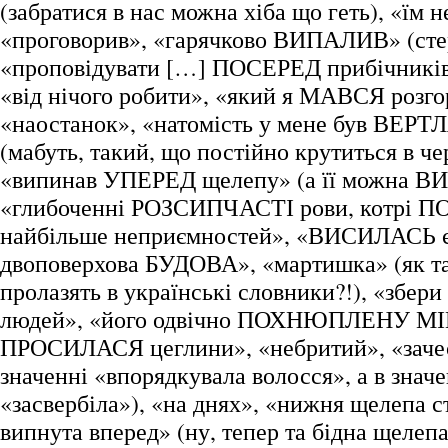
(забратися в нас можна хіба що геть), «їм н
«проговорив», «гарячково ВИПАЛИВ» (сте
«проповідувати […] ПОСЕРЕД прибічників»
«від нічого робити», «який я МАВСЯ розго
«наостанок», «натомість у мене був ВЕР
(мабуть, такий, що постійно крутиться в че
«випинав УПЕРЕД щелепу» (а її можна В
«глибоченні РОЗСИПЧАСТІ рови, котрі 
найбільше неприємностей», «ВИСИЛАСЬ 
двоповерхова БУДОВА», «мартишка» (як та
пролазять в українські словники?!), «зб
людей», «його одвічно ПОХНЮПЛЕНУ МІНУ
ПРОСИЛАСЯ цеглини», «небритий», «зачес
значенні «впорядкувала волосся», а в значе
«засвербіла»), «на днях», «нижня щелепа с
випнута вперед» (ну, тепер та бідна щелепа