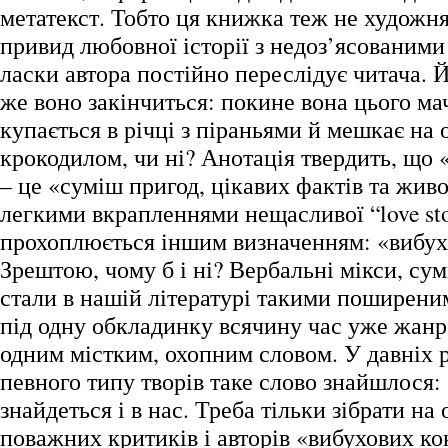
метатекст. Тобто ця книжка теж не художня,
привид любовної історії з недоз’ясованими
ласки автора постійно переслідує читача. 
же воно закінчиться: покине вона цього ма
купається в річці з піраньями й мешкає на 
крокодилом, чи ні? Анотація твердить, що 
– це «суміш пригод, цікавих фактів та живо
легкими вкрапленнями нещасливої “love sto
прохоплюється іншим визначенням: «вибух
Зрештою, чому б і ні? Вербальні мікси, сум
стали в нашій літературі такими поширени
під одну обкладинку всячину час уже жан
одним містким, охопним словом. У давніх 
певного типу творів таке слово знайшлося: 
знайдеться і в нас. Треба тільки зібрати на
поважних критиків і авторів «вибухових ко