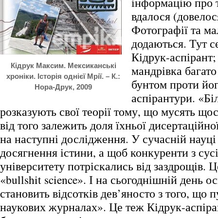
інформацію про т
вдалося (довелос
Фотографії та м
додаються. Тут с
Кідрук-аспірант;
Кідрук Максим. Мексиканські
мандрівка багато
хроніки. Історія однієї Мрії. – К.:
бунтом проти йо
Нора-Друк, 2009
аспірантури. «Бі
розказують свої теорії тому, що мусять щос
від того залежить доля їхньої дисертаційно
на наступні дослідження. У сучасній науці
досягнення істини, а щоб конкуренти з сус
університету потріскались від заздрощів. Ц
«bullshit science». І на сьогоднішній день ос
становить відсотків дев’яносто з того, що 
наукових журналах». Це теж Кідрук-аспіран