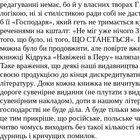
редагуванні немає, бо й у власних творах Г
логікою, ні зі стилістикою ради собі не дас
б її «Господаря», який геть не тримається 
реченнями на кшталт: «Не міг уже нічого
того, що було, ні того, ЩО СТАНЕТЬСЯ». П
можна було би продовжити, але повірте вже
книжці Кідрука «Навіжені в Перу» наляпан
Таке враження, що деякі наші видавництва
своєю продукцією до кінця дискредитувати
літературу. Доки кожна книжка не вичитува
дороге сувенірне видання (не плутати з ви
сувенірним накладом), доти в нашому літе
господарстві не буде діла. А буде тільки мн
це тим прикріше, що російське, польське ч
читво чомусь виходить без такої кількості
дурниць і кричущих помилок.