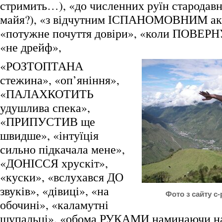
стримить…), «до численних руїн стародавн
майя?), «з відчутним ІСПАНОМОВНИМ ак
«потужне почуття довіри», «коли ПОВЕРНУ
«не дрейф»,
«РОЗТОПТАНА
стежина», «оп’яніння»,
«ПАЛАХКОТИТЬ
удушлива спека»,
«ПРИПУСТИВ ще
швидше», «інтуїція
сильно підкачала мене»,
«ДОНІССЯ хрускіт»,
«куски», «вслухався ДО
звуків», «дівиці», «на
Фото з сайту c
обочині», «каламутні
щупальці», «обома РУКАМИ наминаючи на