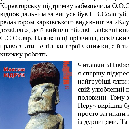
Коректорську підтримку забезпечила О.О.С
відповідальним за випуск був Г.В.Сологуб,
редактором харківського видавництва «Клу
дозвілля», де й вийшли обидві навіжені кн
С.С.Скляр. Називаю ці прізвища, оскільки 
право знати не тільки героїв книжки, а й тих
книжку роблять.
Читаючи «Навіже
я спершу підкре
найгрубіші ляпи 
свій улюблений н
половини. Тому 
Перу» вирішив б
просто загинати 
із дурницями. Та