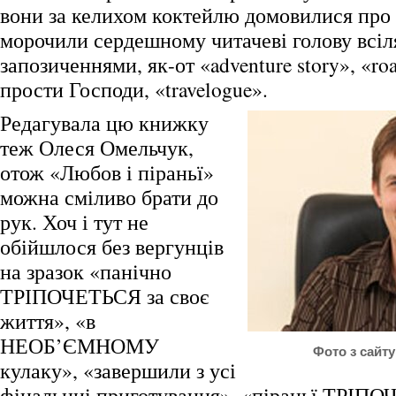
вони за келихом коктейлю домовилися про 
морочили сердешному читачеві голову всі
запозиченнями, як-от «adventure story», «roa
прости Господи, «travelogue».
Редагувала цю книжку
теж Олеся Омельчук,
отож «Любов і піраньї»
можна сміливо брати до
рук. Хоч і тут не
обійшлося без вергунців
на зразок «панічно
ТРІПОЧЕТЬСЯ за своє
життя», «в
НЕОБ’ЄМНОМУ
Фото з сайту 
кулаку», «завершили з усі
фінальниі приготування», «піраньї ТРІПО