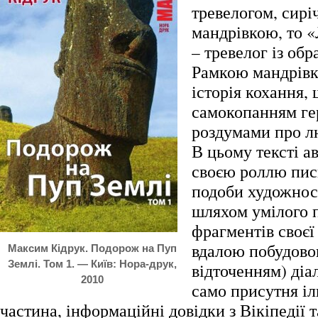
тревелогом, сир
мандрівкою, то «
– тревелог із об
Рамкою мандрівк
історія кохання,
самокопанням гер
роздумами про л
В цьому тексті ав
своєю роллю пис
подоби художност
шляхом умілого 
фрагментів своєї
вдалою побудово
Максим Кідрук. Подорож на Пуп
Землі. Том 1. — Київ: Нора-друк,
відточенням) діал
2010
само присутня і
частина, інформаційні довідки з Вікіпедії 