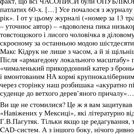
факт, що всі ЧАСОПИСИ були ОПУБЛІКО
патлатих 60-х. […] Усе почалося з журналу 
рік». І от у цьому журналі («номер за 13 тр
– уточнює автор) – «вдоволена пика низько
товстощокого і лисого чоловічка в діловом
скроєному за останньою модою шістдесят
Макс Кідрук не лише з часом, а й зі щільн
Після «армагедону локального масштабу» г
«чималенький прикордонний катер з брон
і вмонтованим НА кормі крупнокаліберним
через сторінку наш розбишака «акуратно пі
суденце до ветхого дерев’яного причалу»
Ви ще не стомилися? Це ж я вам зацитував
«Навіжених у Мексиці», які літературно ві
Г.В.Пагутяк. Тільки якщо це редагування, т
CAD-систем. А з іншого боку, нічого дивно