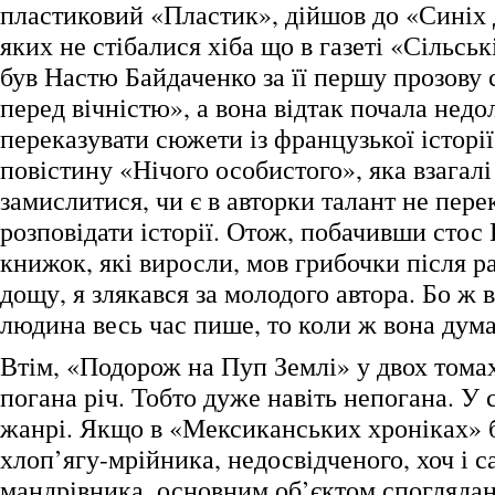
пластиковий «Пластик», дійшов до «Синіх д
яких не стібалися хіба що в газеті «Сільськ
був Настю Байдаченко за її першу прозову
перед вічністю», а вона відтак почала недо
переказувати сюжети із французької історії,
повістину «Нічого особистого», яка взагал
замислитися, чи є в авторки талант не перек
розповідати історії. Отож, побачивши стос
книжок, які виросли, мов грибочки після р
дощу, я злякався за молодого автора. Бо ж 
людина весь час пише, то коли ж вона дума
Втім, «Подорож на Пуп Землі» у двох томах
погана річ. Тобто дуже навіть непогана. У 
жанрі. Якщо в «Мексиканських хроніках» 
хлоп’ягу-мрійника, недосвідченого, хоч і 
мандрівника, основним об’єктом спогляданн