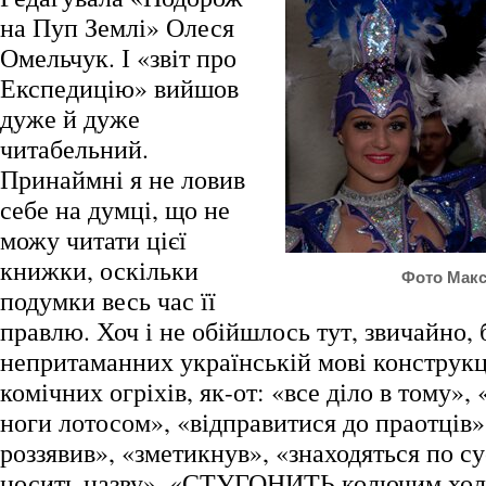
на Пуп Землі» Олеся
Омельчук. І «звіт про
Експедицію» вийшов
дуже й дуже
читабельний.
Принаймні я не ловив
себе на думці, що не
можу читати цієї
книжки, оскільки
Фото Макс
подумки весь час її
правлю. Хоч і не обійшлось тут, звичайно, 
непритаманних українській мові конструкц
комічних огріхів, як-от: «все діло в тому»,
ноги лотосом», «відправитися до праотців»
роззявив», «зметикнув», «знаходяться по су
носить назву», «СТУГОНИТЬ колючим холо