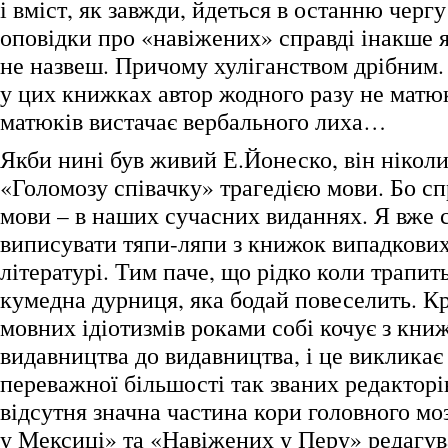
і вміст, як завжди, йдеться в останню чер
оповідки про «навіжених» справді інакше 
не назвеш. Причому хуліганством дрібним. 
у цих книжках автор жодного разу не матюк
матюків вистачає вербального лиха…
Якби нині був живий Е.Йонеско, він ніколи
«Голомозу співачку» трагедією мови. Бо сп
мови – в наших сучасних виданнях. Я вже 
виписувати тяпи-ляпи з книжок випадкови
літературі. Тим паче, що рідко коли трапит
кумедна дурниця, яка бодай повеселить. К
мовних ідіотизмів роками собі кочує з кни
видавництва до видавництва, і це викликає 
переважної більшості так званих редакторі
відсутня значна частина кори головного м
у Мексиці» та «Навіжених у Перу» редагув