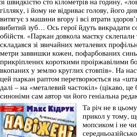
зі швидкістю сто кілометрів на годину, «л
гілляку, і йому не відриває голову, його д
витягує з машини вгору і всі втрати здоров’
вибитий зуб… Ось герої йдуть викрадати с
обійстя. «Паркан довкола маєтку склепали 
складався зі звичайних металевих профільн
метри заввишки кожен, пофарбованих син
прикріплених короткими проіржавілими б
вкопаних у землю круглих стовпів». На нас
цей паркан раптом перетворюється на «шта
далі – на «металевий частокіл» (цікаво, це 
синоніми сам автор чи його геніальна реда
Та річ не в цьом
прикол у тому, щ
мопсиком і не чи
середньоазійськ