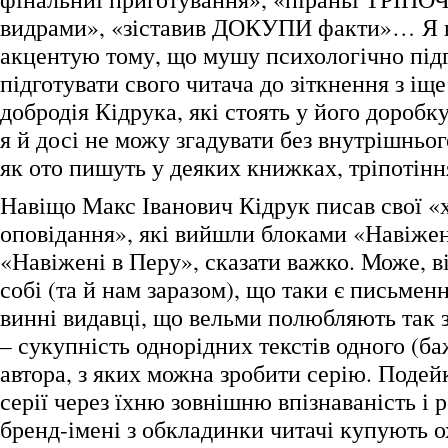
видрами», «зіставив ДОКУПИ факти»… Я 
акцентую тому, що мушу психологічно підг
підготувати свого читача до зіткнення з і
добродія Кідрука, які стоять у його доробку
я й досі не можу згадувати без внутрішньог
як ото пишуть у деяких книжках, тріпотінн
Навіщо Макс Іванович Кідрук писав свої «х
оповідання», які вийшли блоками «Навіжен
«Навіжені в Перу», сказати важко. Може, ві
собі (та й нам заразом), що таки є письмен
винні видавці, що вельми полюбляють так 
– сукупність однорідних текстів одного (б
автора, з яких можна зробити серію. Подей
серії через їхню зовнішню впізнаваність і 
бренд-імені з обкладинки читачі купують о