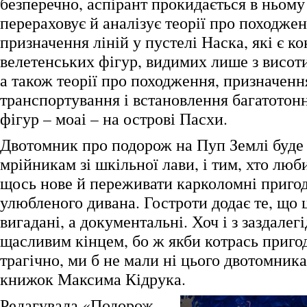
безперечно, аспірант прокидається в ньому 
перераховує й аналізує теорії про походжен
призначення ліній у пустелі Наска, які є к
велетенських фігур, видимих лише з висот
а також теорії про походження, призначенн
транспортування і встановлення багатотон
фігур – моаі – на острові Пасхи.
Двотомник про подорож на Пуп Землі буде 
мрійникам зі шкільної лави, і тим, хто люб
щось нове й переживати карколомні пригоди
улюбленого дивана. Гостроти додає те, що 
вигадані, а документальні. Хоч і з заздалег
щасливим кінцем, бо ж якби котрась приго
трагічно, ми б не мали ні цього двотомника
книжок Максима Кідрука.
Редагувала «Подорож