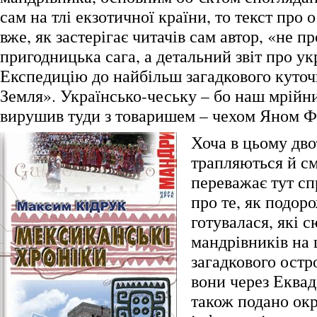
сам на тлі екзотичної країни, то текст про 
вже, як застерігає читачів сам автор, «не пр
пригодницька сага, а детальний звіт про у
Експедицію до найбільш загадкового куточ
Земля». Українсько-чеську – бо наш мрійн
вирушив туди з товаришем – чехом Яном Ф
Хоча в цьому дво
трапляються й см
переважає тут сп
про те, як подор
готувалася, які 
мандрівників на 
загадкового остр
вони через Еквад
також подано ок