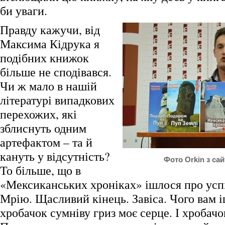
би уваги.
Правду кажучи, від
Максима Кідрука я
подібних книжок
більше не сподівався.
Чи ж мало в нашій
літературі випадкових
перехожих, які
зблиснуть одним
артефактом – та й
кануть у відсутність?
Фото Orkin з са
То більше, що в
«Мексиканських хроніках» ішлося про усп
Мрію. Щасливий кінець. Завіса. Чого вам і
хробачок сумніву гриз моє серце. І хробач