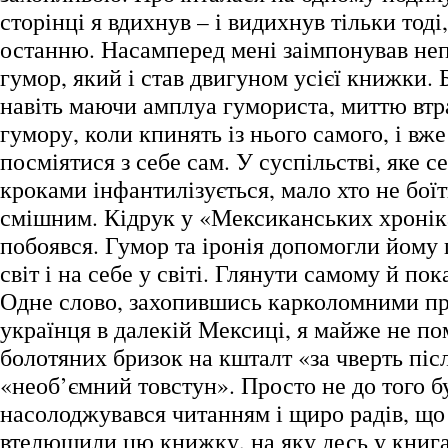
сторінці я вдихнув – і видихнув тільки тоді
останню. Насамперед мені заімпонував неп
гумор, який і став двигуном усієї книжки. Б
навіть маючи амплуа гумориста, миттю втр
гумору, коли кпинять із нього самого, і вже
посміятися з себе сам. У суспільстві, яке
кроками інфантилізується, мало хто не боїт
смішним. Кідрук у «Мексиканських хронік
побоявся. Гумор та іронія допомогли йому 
світ і на себе у світі. Глянути самому й пок
Одне слово, захопившись карколомними п
українця в далекій Мексиці, я майже не пом
болотяних бризок на кшталт «за чверть піс
«необ’ємний товстун». Просто не до того б
насолоджувався читанням і щиро радів, що
втелющили цю книжку, на яку десь у книга