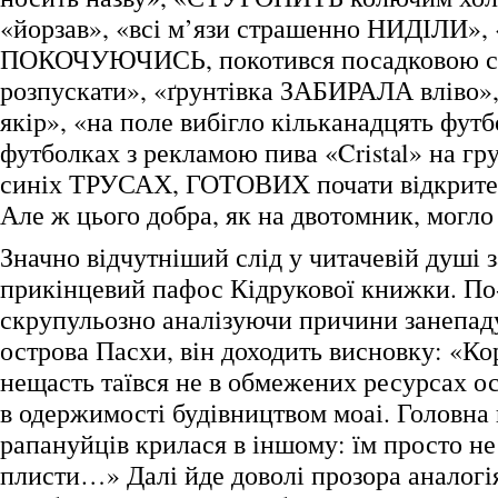
«йорзав», «всі м’язи страшенно НИДІЛИ»,
ПОКОЧУЮЧИСЬ, покотився посадковою с
розпускати», «ґрунтівка ЗАБИРАЛА вліво
якір», «на поле вибігло кільканадцять футб
футболках з рекламою пива «Cristal» на гру
синіх ТРУСАХ, ГОТОВИХ почати відкрит
Але ж цього добра, як на двотомник, могло
Значно відчутніший слід у читачевій душі 
прикінцевий пафос Кідрукової книжки. По
скрупульозно аналізуючи причини занепаду
острова Пасхи, він доходить висновку: «Кор
нещасть таївся не в обмежених ресурсах ост
в одержимості будівництвом моаі. Головна
рапануйців крилася в іншому: їм просто не
плисти…» Далі йде доволі прозора аналогі