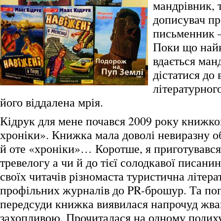
мандрівник, 
дописувач п
письменник –
Поки що най
вдається ман
дістатися до
літературног
його віддалена мрія.
Кідрук для мене почався 2009 року книжк
хроніки». Книжка мала доволі невиразну о
й оте «хроніки»… Коротше, я приготувався
тревелогу а чи й до тієї солодкавої писани
своїх читачів різномаста туристична літерат
профільних журналів до PR-брошур. Та поп
передсуди книжка виявилася напрочуд жва
захопливою. Прочиталася на одному подиху