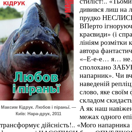
стиліст!.. «Тьом
дивився лиш на лі
прудко НЕСЛИСЬ
ВПерто ігноруюч
краєвиди» (і спра
лініям розмітки 
автора фантастич
«–Е-е-е… я… не
сполохано ЗАБУ
напарник». Чи вч
наведеній репліц
слово, яке своїм
складом скидаєть
А як наш навіже
Максим Кідрук. Любов і піраньї. —
Київ: Нара-друк, 2011
межах одного епі
трансформує дійсність!.. «Мого напарника