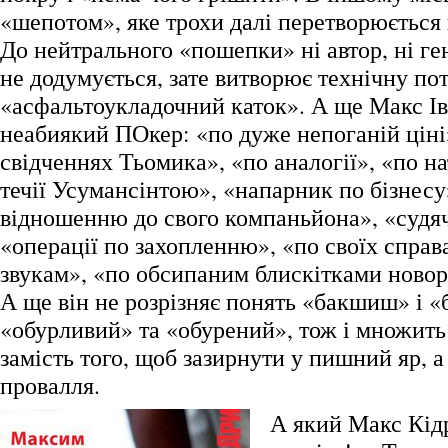
«шепотом», яке трохи далі перетворюється
До нейтрального «пошепки» ні автор, ні ге
не додумується, зате витворює технічну по
«асфальтоукладочний каток». А ще Макс І
неабиякий ПОкер: «по дуже непоганій ціні
свідченнях Тьомика», «по аналогії», «по на
течії Усумансінтою», «напарник по бізнесу
відношенню до свого компаньйона», «судяч
«операції по захопленню», «по своїх справ
звукам», «по обсипаним блискітками ново
А ще він не розрізняє понять «бакшиш» і 
«обурливий» та «обурений», тож і множить
замість того, щоб зазирнути у пишний яр, а
провалля.
А який Макс Кід