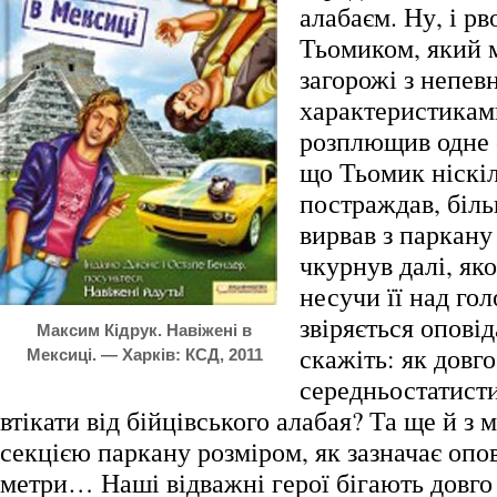
алабаєм. Ну, і рв
Тьомиком, який м
загорожі з непе
характеристикам
розплющив одне о
що Тьомик ніскі
постраждав, біль
вирвав з паркану
чкурнув далі, яко
несучи її над го
звіряється оповід
Максим Кідрук. Навіжені в
скажіть: як довго
Мексиці. — Харків: КСД, 2011
середньостатист
втікати від бійцівського алабая? Та ще й з
секцією паркану розміром, як зазначає опов
метри… Наші відважні герої бігають довго