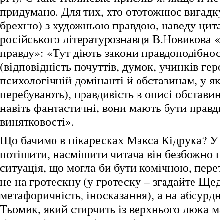
придумано. Для тих, хто ототожнює вигадк
брехню) з художньою правдою, наведу цитат
російського літературознавця В.Новикова
правду»: «Тут діють закони правдоподібнос
(відповідність почуттів, думок, учинків гер
психологічній домінанті й обставинам, у я
перебувають), правдивість в описі обстави
навіть фантастичні, вони мають бути правд
винятковості».
Що бачимо в пікаресках Макса Кідрука? У
потішити, насмішити читача він безбожно п
ситуація, що могла би бути комічною, пере
не на гротескну (у гротеску – згадайте Щед
метафоричність, іносказання), а на абсурд
Тьомик, який стирчить із верхнього люка 