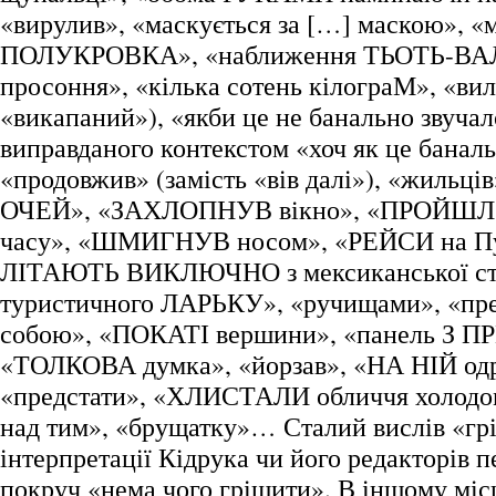
«вирулив», «маскується за […] маскою», «
ПОЛУКРОВКА», «наближення ТЬОТЬ-ВАЛІ
просоння», «кілька сотень кілограМ», «вил
«викапаний»), «якби це не банально звучал
виправданого контекстом «хоч як це баналь
«продовжив» (замість «вів далі»), «жильців
ОЧЕЙ», «ЗАХЛОПНУВ вікно», «ПРОЙШЛО
часу», «ШМИГНУВ носом», «РЕЙСИ на Пу
ЛІТАЮТЬ ВИКЛЮЧНО з мексиканської сто
туристичного ЛАРЬКУ», «ручищами», «пре
собою», «ПОКАТІ вершини», «панель З 
«ТОЛКОВА думка», «йорзав», «НА НІЙ од
«предстати», «ХЛИСТАЛИ обличчя холодо
над тим», «брущатку»… Сталий вислів «грі
інтерпретації Кідрука чи його редакторів 
покруч «нема чого грішити». В іншому міс