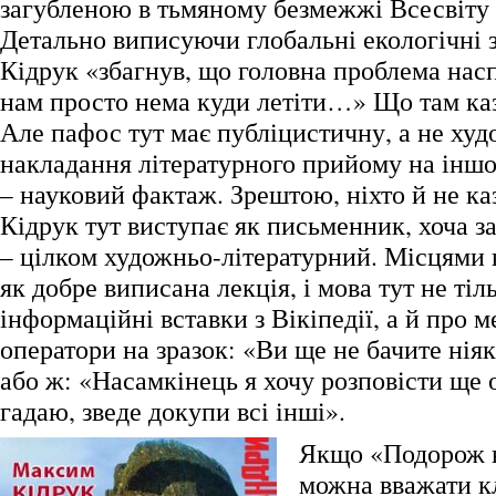
загубленою в тьмяному безмежжі Всесвіту
Детально виписуючи глобальні екологічні 
Кідрук «збагнув, що головна проблема насп
нам просто нема куди летіти…» Що там каз
Але пафос тут має публіцистичну, а не ху
накладання літературного прийому на іншо
– науковий фактаж. Зрештою, ніхто й не к
Кідрук тут виступає як письменник, хоча 
– цілком художньо-літературний. Місцями 
як добре виписана лекція, і мова тут не тіл
інформаційні вставки з Вікіпедії, а й про м
оператори на зразок: «Ви ще не бачите ніяк
або ж: «Насамкінець я хочу розповісти ще о
гадаю, зведе докупи всі інші».
Якщо «Подорож 
можна вважати 