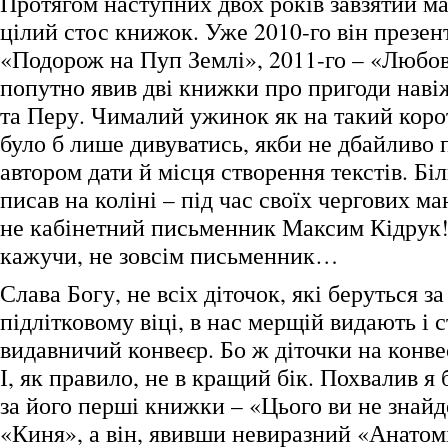
Протягом наступних двох років завзятий м
цілий стос книжок. Уже 2010-го він презе
«Подорож на Пуп Землі», 2011-го – «Любов 
попутно явив дві книжки про пригоди наві
та Перу. Чималий ужинок як на такий кор
було б лише дивуватись, якби не дбайливо 
автором дати й місця створення текстів. Біл
писав на коліні – під час своїх чергових м
не кабінетний письменник Максим Кідрук!
кажучи, не зовсім письменник…
Слава Богу, не всіх діточок, які беруться за
підлітковому віці, в нас мерщій видають і с
видавничий конвеєр. Бо ж діточки на конве
І, як правило, не в кращий бік. Похвалив я
за його перші книжки – «Цього ви не знайд
«Киня», а він, явивши невиразний «Анатомі