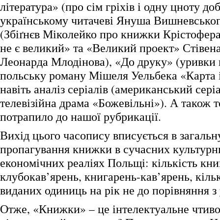
література» (про сім гріхів і одну цноту до
українському читачеві Януша Вишневськог
(Збіґнєв Міколейко про книжки Крістофера
не є великий» та «Великий проект» Стівена
Леонарда Млодінова), «До друку» (уривки 
польську роману Мішеля Уельбека «Карта і 
навіть аналіз серіалів (американський сері
телевізійна драма «Божевільні»). А також т
потрапило до нашої рубрикації.
Вихід цього часопису вписується в загальн
пропагування книжки в сучасних культурн
економічних реаліях Польщі: кількість кни
клубокав’ярень, книгарень-кав’ярень, кільк
виданих одиниць на рік не до порівняння з
Отже, «Книжки» – це інтелектуальне чтиво