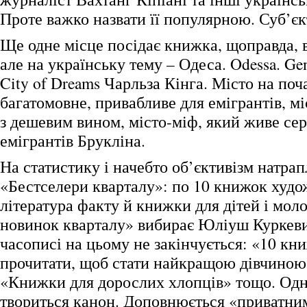
Проте важко назвати її популярною. Суб’єк
Ще одне місце посідає книжка, щоправда,
але на українську тему – Одеса. Odessa. Gen
City of Dreams Чарльза Кінга. Місто на поч
багатомовне, привабливе для емігрантів, мі
з дешевим вином, місто-міф, який живе се
емігрантів Брукліна.
На статистику і начебто об’єктивізм натра
«Бестселери кварталу»: по 10 книжок худож
література факту й книжки для дітей і мол
новинок кварталу» вибирає Юліуш Куркеви
часописі на цьому не закінчується: «10 кни
прочитати, щоб стати найкращою дівчиною 
«Книжки для дорослих хлопців» тощо. Одн
твориться канон. Доповнюється «приватн