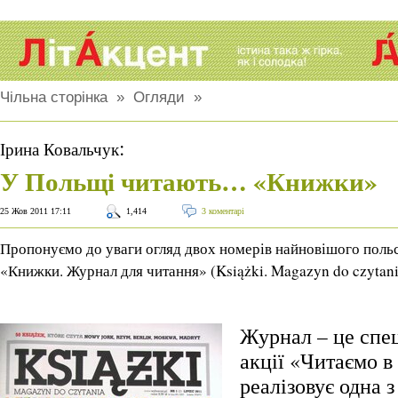
Чільна сторінка
»
Огляди
»
:
Ірина Ковальчук
У Польщі читають… «Книжки»
25 Жов 2011 17:11
1,414
3 коментарі
Пропонуємо до уваги огляд двох номерів найновішого поль
«Книжки. Журнал для читання» (Książki. Magazyn do czytani
Журнал – це спе
акції «Читаємо в
реалізовує одна 