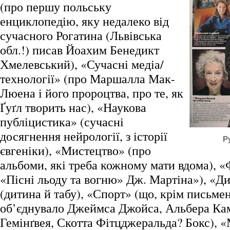
(про першу польську
енциклопедію, яку недалеко від
сучасного Рогатина (Львівська
обл.!) писав Йоахим Бенедикт
Хмелевський), «Сучасні медіа/
технології» (про Маршалла Мак-
Люена і його пророцтва, про те, як
Ґуґл творить нас), «Наукова
публіцистика» (сучасні
досягнення нейрології, з історії
Р
євгеніки), «Мистецтво» (про
альбоми, які треба кожному мати вдома), «Ф
«Пісні льоду та вогню» Дж. Мартіна»), «Ди
(дитина й табу), «Спорт» (що, крім письмен
об’єднувало Джеймса Джойса, Альбера Ка
Гемінґвея, Скотта Фітцджеральда? Бокс), 