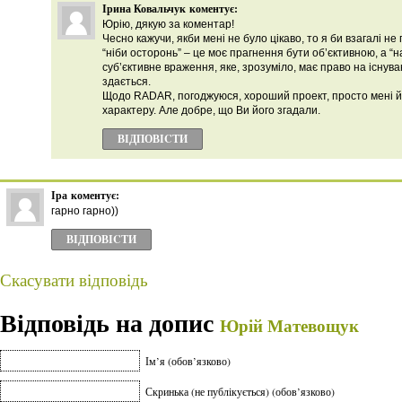
Ірина Ковальчук
коментує:
Юрію, дякую за коментар!
Чесно кажучи, якби мені не було цікаво, то я би взагалі не 
“ніби осторонь” – це моє прагнення бути об’єктивною, а “
суб’єктивне враження, яке, зрозуміло, має право на існува
здається.
Щодо RADAR, погоджуюся, хороший проект, просто мені й
характеру. Але добре, що Ви його згадали.
ВІДПОВІCТИ
Іра
коментує:
гарно гарно))
ВІДПОВІCТИ
Скасувати відповідь
Відповідь на допис
Юрій Матевощук
Ім’я (обов’язково)
Скринька (не публікується) (обов’язково)