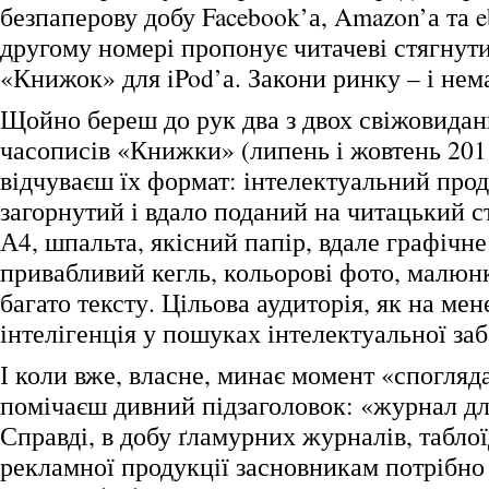
безпаперову добу Facebook’а, Amazon’а та e
другому номері пропонує читачеві стягнут
«Книжок» для iPod’а. Закони ринку – і нема
Щойно береш до рук два з двох свіжовида
часописів «Книжки» (липень і жовтень 2011 
відчуваєш їх формат: інтелектуальний прод
загорнутий і вдало поданий на читацький ст
А4, шпальта, якісний папір, вдале графічн
привабливий кегль, кольорові фото, малю
багато тексту. Цільова аудиторія, як на мен
інтелігенція у пошуках інтелектуальної заб
І коли вже, власне, минає момент «спогляд
помічаєш дивний підзаголовок: «журнал дл
Справді, в добу ґламурних журналів, табло
рекламної продукції засновникам потрібно 