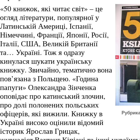
«50 книжок, які читає світ» – це
огляд літератури, популярної у
Латинській Америці, Іспанії,
Німеччині, Франції, Японії, Росії,
Італії, США, Великій Британії
та… Україні. Тож я одразу
кинулася шукати українську
книжку. Звичайно, тематично вона
пов’язана з Польщею. «Година
папуги» Олександра Зінченка
оповідає про катинський злочин,
про долі полонених польських
офіцерів, які вижили. Книжку в
Рубрика
Україні високо оцінили відомий
історик Ярослав Грицак,
журналіст Вахтанг Кіпіані та інші українсь