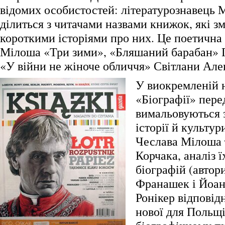
відомих особистостей: літературознавець 
ділиться з читачами назвами книжок, які зм
короткими історіями про них. Це поетична
Мілоша «Три зими», «Бляшаний барабан» Ґ
«У війни не жіноче обличчя» Світлани Алекс
У виокремленій 
«Біографії» пере
вимальовуються 
історії й культу
Чеслава Мілоша
Корчака, аналіз 
біографій (автор
Франашек і Йоан
Ронікер відповідн
нової для Польщі