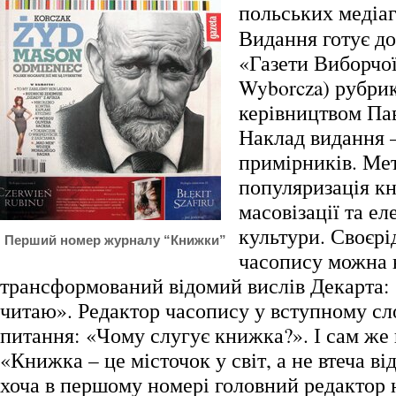
польських медіаг
Видання готує до
«Газети Виборчої
Wyborcza) рубрик
керівництвом Пав
Наклад видання –
примірників. Мет
популяризація к
масовізації та ел
культури. Своєр
Перший номер журналу “Книжки”
часопису можна 
трансформований відомий вислів Декарта:
читаю». Редактор часопису у вступному сло
питання: «Чому слугує книжка?». І сам же 
«Книжка – це місточок у світ, а не втеча від
хоча в першому номері головний редактор 