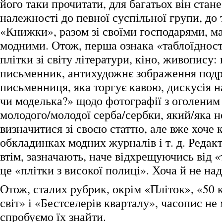
його таки прочитати, для багатьох він стан
належності до певної суспільної групи, до т
«Книжки», разом зі своїми господарями, м
модними. Отож, перша ознака «таблоїдност
плітки зі світу літератури, кіно, живопису
письменник, антихудожнє зображення подр
письменниця, яка торгує кавою, дискусія 
чи моделька?» щодо фотографії з оголеним
молодого/молодої серба/сербки, який/яка 
визначитися зі своєю статтю, але вже хоче 
обкладинках модних журналів і т. д. Редак
втім, зазначають, наче відхрещуючись від «
це «плітки з високої полиці». Хоча й не над
Отож, сталих рубрик, окрім «Пліток», «50 
світ» і «Бестселерів кварталу», часопис не 
спробуємо їх знайти.