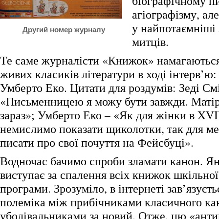
біографічному пи
агіографізму, ал
у найпотаємніші
Другий номер журналу
митців.
Те саме журналісти «Книжок» намагаються
живих класиків літератури в ході інтерв’ю: 
Умберто Еко. Цитати для роздумів: Зеді Смі
«Письменницею я можу бути завжди. Матір
зараз»; Умберто Еко – «Як для жінки в XVII
немислимо показати щиколотки, так для м
писати про свої почуття на Фейсбуці».
Водночас бачимо спроби зламати канон. 
виступає за спалення всіх книжок шкільної
програми. Зрозуміло, в інтернеті зав’язуєть
полеміка між прибічниками класичного ка
уболівальниками за новий. Отже, цю «ант