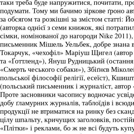
таки треба буде напружитися, почитати, пр
подумати. Тому ми бачимо зіркове ґроно авт
за обсягом та розкішні за змістом статті: Й
(авторка однієї з семи книжок, які потрапи
сімки, номінованої до нагороди Nike 2011)
письменник Мішель Уельбек, добре знана в
Токарчук, «чехофіл» Маріуш Щигел (автор 
та «Ґоттленд»), Януш Рудницький (остання
«Смерть чеського собаки»), Збіґнєв Міколе
польської філософії релігії, есеїст), Кшиш
(польський письменник і журналіст, автор «
Проте засновники часопису водночас усві
добу ґламурних журналів, таблоїдів і всюд
продукції не втриматися на ринку без скан
цілу шпальту, кричущих заголовків, постій
«Плітки» і реклами, бо ж не всі будуть куп