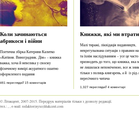
Коли зачинаються
Книжки, які ми втрат
абрикоси і війни
Малі тиражі, ліквідація видавництв,
неврегульована ситуація з правами на
Поетична збірка Катерини Калитко
та їхнім наслідуванням – усе це часто
«Катівня. Виноградник. Дім» – книжка
призводить до того, що книжка, яка 
важка, хоча й невелика у своєму
не лишилася непоміченою, все ж зник
фізичному вимірі акуратного ошатно
тільки з полиць книгарень, а й із рід-
оформленого видання
пересічного читача
//
461 перегляди
15 коментарів
//
1,327 перегляди
4 коментарі
© Літакцент, 2007-2015
.
Передрук матеріалів тільки з дозволу редакції.
тел.:
,
, е-маіl:
redaktor(вухо)litakcent.com