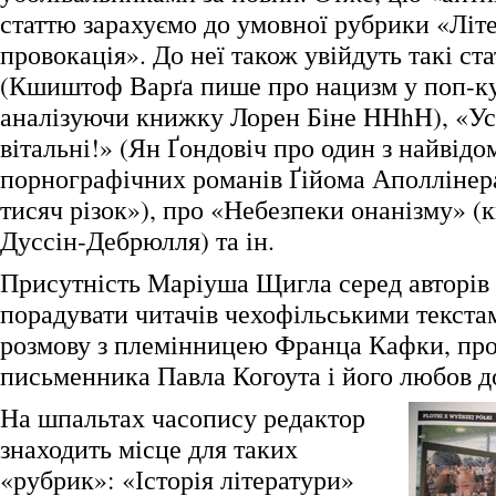
статтю зарахуємо до умовної рубрики «Літ
провокація». До неї також увійдуть такі ста
(Кшиштоф Варґа пише про нацизм у поп-ку
аналізуючи книжку Лорен Біне HHhH), «Ус
вітальні!» (Ян Ґондовіч про один з найвід
порнографічних романів Ґійома Аполлінер
тисяч різок»), про «Небезпеки онанізму» 
Дуссін-Дебрюлля) та ін.
Присутність Маріуша Щигла серед авторів
порадувати читачів чехофільськими текстам
розмову з племінницею Франца Кафки, про
письменника Павла Когоута і його любов д
На шпальтах часопису редактор
знаходить місце для таких
«рубрик»: «Історія літератури»