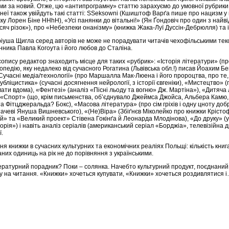
ми за новий. Отже, цю «антипрограмну» статтю зарахуємо до умовної рубрик
 неї також увійдуть такі статті: SSeksowni (Кшиштоф Варґа пише про нацизм у 
ку Лорен Біне HHhH), «Усі панянки до вітальні!» (Ян Ґондовіч про один з най
яч різок»), про «Небезпеки онанізму» (книжка Жака-Луї Дуссін-Дебрюлля) та і
іуша Щигла серед авторів не може не порадувати читачів чехофільськими тек
нника Павла Когоута і його любов до Сталіна.
опису редактор знаходить місце для таких «рубрик»: «Історія літератури» (п
опедію, яку недалеко від сучасного Рогатина (Львівська обл.!) писав Йоахим Б
Сучасні медіа/технології» (про Маршалла Мак-Люена і його пророцтва, про те,
убліцистика» (сучасні досягнення нейрології, з історії євгеніки), «Мистецтво» (
ати вдома), «Фентезі» (аналіз «Пісні льоду та вогню» Дж. Мартіна»), «Дитяча
, «Спорт» (що, крім письменства, об’єднувало Джеймса Джойса, Альбера Камю
та Фітцджеральда? Бокс), «Масова література» (про сім гріхів і одну цноту доб
тачеві Януша Вишневського), «(Не)Віра» (Збіґнєв Міколейко про книжки Кріст
ий» та «Великий проект» Стівена Гокінґа й Леонарда Млодінова), «До друку» (
ія») і навіть аналіз серіалів (американський серіал «Борджіа», телевізійна 
ї.
ня книжки в сучасних культурних та економічних реаліях Польщі: кількість книг
даних одиниць на рік не до порівняння з українськими.
тературний порадник? Поки – солянка. Начебто культурний продукт, поєднаний
у на читання. «Книжки» хочеться купувати, «Книжки» хочеться роздивлятися і