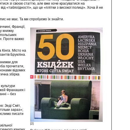
тися зі своєю статтю, але вже хоче красуватися на
від «таблоїдності», що це «плітки з високої полиці». Хоча й не
опис не має. Та ми спробуємо їх знайти.
еччині, Франції,
у книжку.
 польських
ли. Проте важко
 Кінга. Місто на
рантів Брукліна.
 книжки для
реба прочитати,
анонами відомих
тична збірка
 культури
джей Франашек і
анні – без
ю: Зеді Сміт,
тільки зараз»;
мислимо писати
[2]
кільної
асичного канону