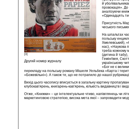
й уболівальника
провокація». До
аналізуючи книж
«Одинадцять тис
Присутність Мар
чеського письме
На шпальтах час
польську енцикл
Хмелевський), «
нас), «Наукова п
треба кожному м
[3]
(дитина й табу)
Гемінґвея, Скот
Другий номер журналу
українському чи
«Бог не є велик
перекладу на польську роману Мішеля Уельбека «Карта і територ
«Божевільні»). А також те, що не потрапило до нашої рубрикаці
Вихід цього часопису вписується в загальну картину пропагуван
клубокав’ярень, книгарень-кав’ярень, кількість видавництв і ви
Отже, «Книжки» – це інтелектуальне чтиво, напівглянець чи лі
маркетинговою стратегією, висока мета якої – запровадити мод