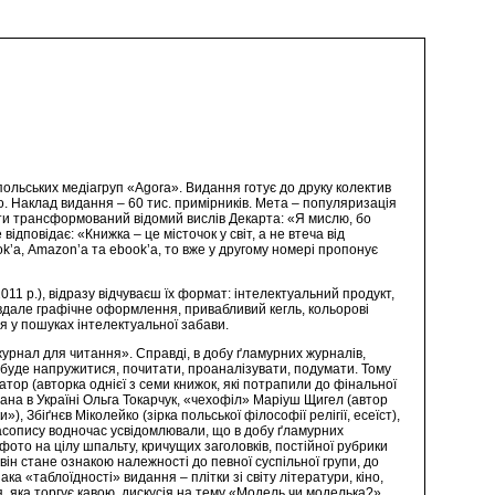
польських медіагруп «Agora». Видання готує до друку колектив
. Наклад видання – 60 тис. примірників. Мета – популяризація
ати трансформований відомий вислів Декарта: «Я мислю, бо
ідповідає: «Книжка – це місточок у світ, а не втеча від
k’а, Amazon’а та ebook’а, то вже у другому номері пропонує
11 р.), відразу відчуваєш їх формат: інтелектуальний продукт,
, вдале графічне оформлення, привабливий кегль, кольорові
ія у пошуках інтелектуальної забави.
журнал для читання». Справді, в добу ґламурних журналів,
а буде напружитися, почитати, проаналізувати, подумати. Тому
Батор (авторка однієї з семи книжок, які потрапили до фінальної
ана в Україні Ольга Токарчук, «чехофіл» Маріуш Щигел (автор
 Збіґнєв Міколейко (зірка польської філософії релігії, есеїст),
часопису водночас усвідомлювали, що в добу ґламурних
фото на цілу шпальту, кричущих заголовків, постійної рубрики
 він стане ознакою належності до певної суспільної групи, до
ка «таблоїдності» видання – плітки зі світу літератури, кіно,
 яка торгує кавою, дискусія на тему «Модель чи моделька?»