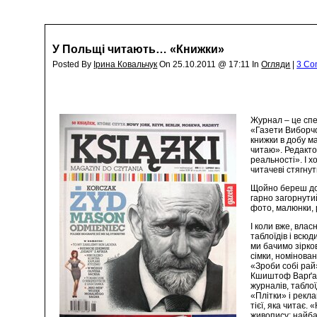
У Польщі читають… «Книжки»
Posted By
Ірина Ковальчук
On 25.10.2011 @ 17:11 In
Огляди
|
3 Co
Журнал – це спе
«Газети Виборчо
книжки в добу м
читаю». Редактор
реальності». І 
читачеві стягнут
Щойно береш до 
гарно загорнути
фото, малюнки, 
І коли вже, вла
таблоїдів і всю
ми бачимо зірков
сімки, номінова
«Зроби собі рай»
Кшиштоф Варґа (
журналів, табло
«Плітки» і рекла
тієї, яка читає.
живопису: найба