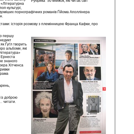
Рубрика “50 книжок, які читає світ”
и «Літературна
поп-культурі,
відоміших порнографічних романів Ґійома Аполлінера
н.
стами: історія розмову з племінницею Франца Кафки, про
ро першу
енедикт
 як Ґуґл творить
про альбоми, які
 література»
, Ернеста
ре знаного
офера Хітченса
уривки
драма
арень,
 із доброю
… читати.