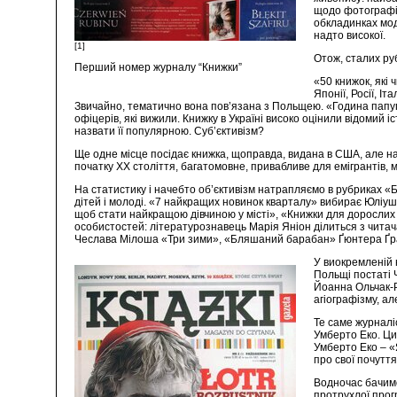
щодо фотографії
обкладинках модн
надто високої.
[1]
Отож, сталих руб
Перший номер журналу “Книжки”
«50 книжок, які 
Японії, Росії, І
Звичайно, тематично вона пов’язана з Польщею. «Година папуг
офіцерів, які вижили. Книжку в Україні високо оцінили відомий і
назвати її популярною. Суб’єктивізм?
Ще одне місце посідає книжка, щоправда, видана в США, але на у
початку ХХ століття, багатомовне, привабливе для емігрантів, м
На статистику і начебто об’єктивізм натрапляємо в рубриках «
дітей і молоді. «7 найкращих новинок кварталу» вибирає Юліуш 
щоб стати найкращою дівчиною у місті», «Книжки для дорослих
особистостей: літературознавець Марія Яніон ділиться з читача
Чеслава Мілоша «Три зими», «Бляшаний барабан» Ґюнтера Ґрасс
У виокремленій 
Польщі постаті 
Йоанна Ольчак-Р
агіографізму, а
Те саме журналіс
Умберто Еко. Ци
Умберто Еко – «
про свої почутт
Водночас бачимо
протрухлої прог