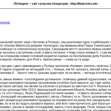
- ЛітАкцент – світ сучасної літератури -
http://litakcent.com
-
mments
ціальний проект акції «Читаємо в Польщі», яку реалізовує одна з найбільших 
ї» (Gazeta Wyborcza) рубрики «Культура» під керівництвом Павла Ґожлінського
асовізації та електронізації культури. Своєрідним мотто часопису можна назв
 часопису у вступному слові ставить питання: «Чому слугує книжка?». І сам же в
хоча в першому номері головний редактор нарікає на безпаперову добу Faceboo
и версію «Книжок» для iPod’а. Закони ринку – і нема на те ради.
рук два з двох свіжовиданих у Польщі часописів «Книжки» (липень і жовтень 20
й і вдало поданий на читацький стіл, – більша, ніж А4, шпальта, якісний папір
реклама й… багато тексту. Цільова аудиторія, як на мене, – молода інтелігенц
сне, минає момент «споглядання-дотикання», помічаєш дивний підзаголовок: «
дисущої рекламної продукції засновникам потрібно було вказати, що таки треб
е ґроно авторів, їхні великі за обсягом та розкішні за змістом статті: Йоанна 
ної до нагороди Nike 2011), французький письменник Мішель Уельбек, добре зн
 та «Ґоттленд»), Януш Рудницький (остання книжка – «Смерть чеського собаки»),
польський письменник і журналіст, автор «Текіли») та ін. Проте засновники 
їдів і всюдисущої рекламної продукції не втриматися на ринку без скандальних 
ми, бо ж не всі будуть купувати журнал, аби його таки прочитати, для багатьох
 «Книжки», разом зі своїми господарями, мають стати модними. Отож, перша озна
гатший письменник, антихудожнє зображення подружжя Ґейтсів, письменниця,