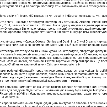
 з оголеним торсом молодого/молодої серба/сербки, який/яка не може визначи
их журналів і т. д. Редактори часопису, втім, зазначають, наче відхрещуючись 
рик, окрім «Пліток», «50 книжок, які читає світ» і «Бестселерів кварталу», час
читає світ» – це огляд літератури, популярної у Латинській Америці, Іспанії, Нім
талії, США, Великій Британії та… Україні. Тож я одразу кинулася шукати українськ
и» Олександра Зінченка оповідає про катинський злочин, про долі полонених
сторик Ярослав Грицак, журналіст Вахтанг Кіпіані та інші українські інтелектуа
країнську тему – Одеса. Odessa. Genius and Death in a City of Dreams Чарльза
істо без води, але з дешевим вином, місто-міф, який живе серед одеських еміг
Бестселери кварталу»: по 10 книжок художньої літератури, література факту й
Куркевич. Нумерологія в часописі на цьому не закінчується: «10 книжок, які т
 хлопців» тощо. Одне слово, твориться канон. Доповнюється «приватними» к
ми назвами книжок, які змінили її життя, короткими історіями про них. Це пое
а, «У війни не жіноче обличчя» Світлани Алексієвіч та ін.
нами рубриці «Біографії» перед читачем вимальовуються значущі для історії й
Чеслава Мілоша та Януша Корчака, аналіз їхніх нових біографій (автори – Ан
онікер відповідно) в контексті нової для Польщі тенденції в біографічному пис
ле з проникненням у найпотаємніші закамарки життя митців.
ти «Книжок» намагаються дізнатися в живих класиків літератури в ході інтерв’
тати для роздумів: Зеді Сміт – «Письменницею я можу бути завжди. Матір’ю – 
Як для жінки в XVIII ст. було немислимо показати щиколотки, так для мене не
я на Фейсбуці».
 спроби зламати канон. Януш Рудницький виступає за спалення всіх книжок ш
рами. Зрозуміло, в інтернеті зав’язується палка полеміка між прибічниками кл