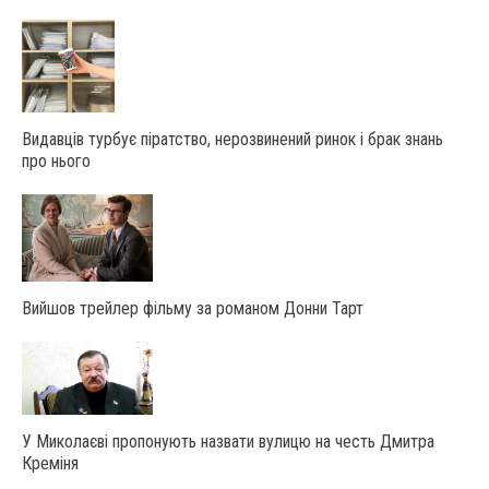
Видавців турбує піратство, нерозвинений ринок і брак знань
про нього
Вийшов трейлер фільму за романом Донни Тарт
У Миколаєві пропонують назвати вулицю на честь Дмитра
Креміня