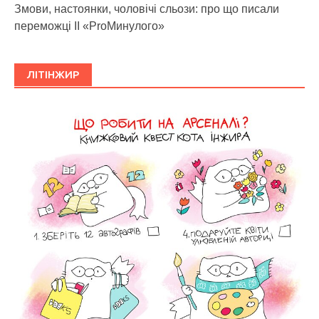
Змови, настоянки, чоловічі сльози: про що писали
переможці ІІ «ProМинулого»
ЛІТІНЖИР