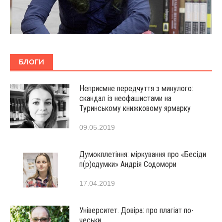
БЛОГИ
Неприємне передчуття з минулого:
скандал із неофашистами на
Туринському книжковому ярмарку
09.05.2019
Думокплетіння: міркування про «Бесіди
п(р)одумки» Андрія Содомори
17.04.2019
Університет. Довіра: про плагіат по-
чеськи