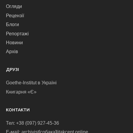
Огляди
Рецензії
Блоги
Репортажі
Новини
Архів
ДРУЗІ
Goethe-Institut в Україні
Книгарня «Є»
КОНТАКТИ
Тел: +38 (097) 927-45-36
E-маіl: archivist[собака]litakcent.online