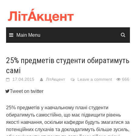
Skip
to
content
Main Menu
25% предметів студенти обиратимуть
самі
17.04.2015
ЛітАкцент
Leave a comment
666
Tweet on twitter
25% предметів у навчальному плані студенти
обиратимуть самостійно, що має підвищити рівень
якості навчання, оскільки кафедри будуть змагатися за
потенційних слухачів та докладатимуть більше зусиль,