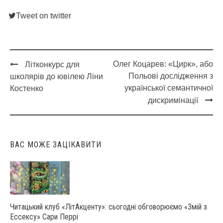
Tweet on twitter
Олег Коцарев: «Цирк», або
Літконкурс для
Post
Польові дослідження з
школярів до ювілею Ліни
navigation
української семантичної
Костенко
дискримінації
ВАС МОЖЕ ЗАЦІКАВИТИ
Читацький клуб «ЛітАкценту»: сьогодні обговорюємо «Змій з
Ессексу» Сари Перрі