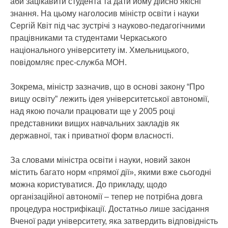
аби зацікавити студента та дати йому дійсно якісні
знання. На цьому наголосив міністр освіти і науки
Сергій Квіт під час зустрічі з науково-педагогічними
працівниками та студентами Черкаського
національного університету ім. Хмельницького,
повідомляє прес-служба МОН.
Зокрема, міністр зазначив, що в основі закону “Про
вищу освіту” лежить ідея університетської автономії,
над якою почали працювати ще у 2005 році
представники вищих навчальних закладів як
державної, так і приватної форм власності.
За словами міністра освіти і науки, новий закон
містить багато норм «прямої дії», якими вже сьогодні
можна користуватися. До прикладу, щодо
організаційної автономії – тепер не потрібна довга
процедура нострифікації. Достатньо лише засідання
Вченої ради університету, яка затвердить відповідність