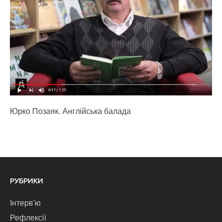
Юрко Позаяк. Англійська балада
РУБРИКИ
Інтерв'ю
Рефлексії