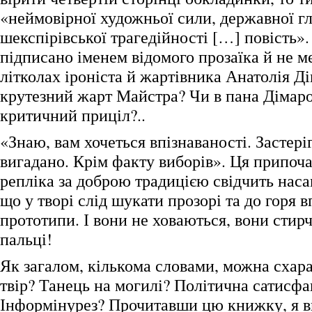
«неймовірної художньої сили, державної г
шекспірівської трагедійності […] повість»
підписано іменем відомого прозаїка й не м
літколах іроніста й жартівника Анатолія Д
крутезний жарт Майстра? Чи в пана Дімаро
критичний приціл?..
«Знаю, вам хочеться впізнаваності. Застері
вигадано. Крім факту виборів». Ця припоча
репліка за доброю традицією свідчить наса
що у творі слід шукати прозорі та до горя в
прототипи. І вони не ховаються, вони стирч
пальці!
Як загалом, кількома словами, можна схар
твір? Танець на могилі? Політична сатисфа
Інформінурез? Прочитавши цю книжку, я в