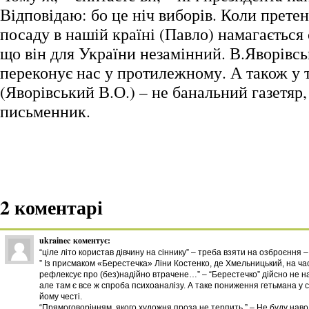
Відповідаю: бо це ніч виборів. Коли прете
посаду в нашій країні (Павло) намагається
що він для України незамінний. В.Яворівс
переконує нас у протилежному. А також у 
(Яворівський В.О.) – не банальний газетяр,
письменник.
2 коментарі
ukrainec
коментує:
“ціле літо користав дівчину на сіннику” – треба взяти на озброєння 
” Із присмаком «Берестечка» Ліни Костенко, де Хмельницький, на ч
рефлексує про (без)надійно втрачене…” – “Берестечко” дійсно не н
але там є все ж спроба психоаналізу. А таке пониження гетьмана у 
йому честі.
“Прямоговорінням, якого художня проза не терпить.” – Не буду наво