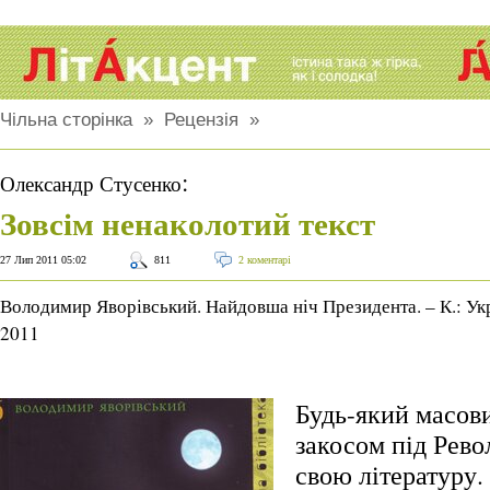
Чільна сторінка
»
Рецензія
»
:
Олександр Стусенко
Зовсім ненаколотий текст
27 Лип 2011 05:02
811
2 коментарі
Володимир Яворівський. Найдовша ніч Президента. – К.: Ук
2011
Будь-який масови
закосом під Рев
свою літературу.