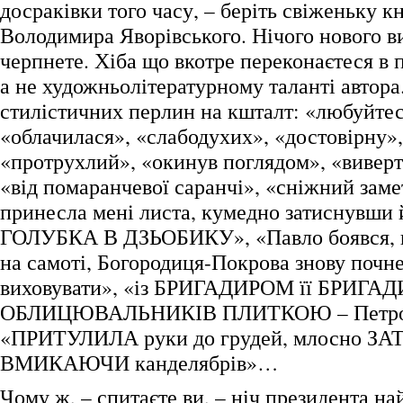
досраківки того часу, – беріть свіженьку 
Володимира Яворівського. Нічого нового ви
черпнете. Хіба що вкотре переконаєтеся в
а не художньолітературному таланті автора.
стилістичних перлин на кшталт: «любуйтес
«облачилася», «слабодухих», «достовірну»
«протрухлий», «окинув поглядом», «виверт
«від помаранчевої саранчі», «сніжний заме
принесла мені листа, кумедно затиснувши й
ГОЛУБКА В ДЗЬОБИКУ», «Павло боявся, 
на самоті, Богородиця-Покрова знову почне
виховувати», «із БРИГАДИРОМ її БРИГАД
ОБЛИЦЮВАЛЬНИКІВ ПЛИТКОЮ – Петро
«ПРИТУЛИЛА руки до грудей, млосно ЗАТ
ВМИКАЮЧИ канделябрів»…
Чому ж, – спитаєте ви, – ніч президента н