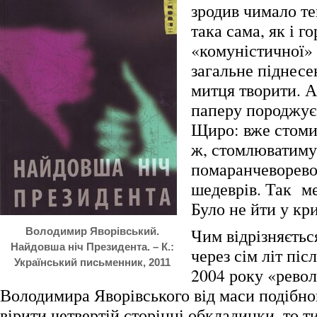
зродив чимало те
така сама, як і г
«комуністичної» 
загальне піднесе
митця творити. 
паперу породжує
Щиро: вже стомив
ж, стомлюватимус
помаранчеворев
шедеврів. Так м
Було не йти у кр
Чим відрізняєть
Володимир Яворівський.
Найдовша ніч Президента. – К.:
через сім літ піс
Український письменник, 2011
2004 року «рево
Володимира Яворівського від маси подібно
вірити четвертій сторінці обкладинки, то т