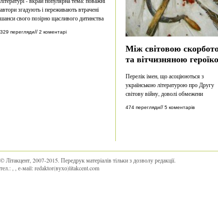
літературі - вкрай популярна тема: поважні
автори згадують і переживають втрачені
шанси свого позірно щасливого дитинства
//
329 перегляди
2 коментарі
Між світовою скорбот
та вітчизняною героїк
Перелік імен, що асоціюються з
українською літературою про Другу
світову війну, доволі обмежени
//
474 перегляди
5 коментарів
© Літакцент, 2007-2015
.
Передрук матеріалів тільки з дозволу редакції.
тел.:
,
, е-маіl:
redaktor(вухо)litakcent.com