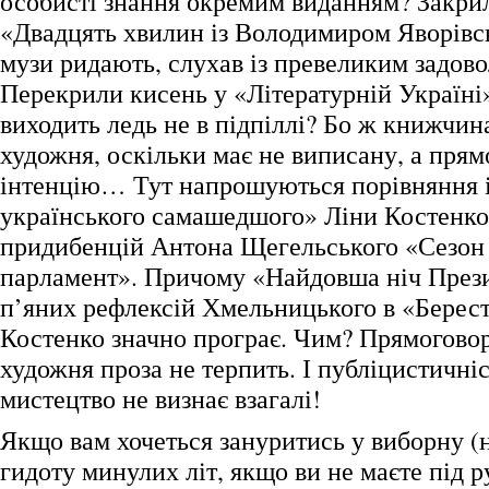
особисті знання окремим виданням? Закри
«Двадцять хвилин із Володимиром Яворівсь
музи ридають, слухав із превеликим задов
Перекрили кисень у «Літературній Україні»
виходить ледь не в підпіллі? Бо ж книжчин
художня, оскільки має не виписану, а пря
інтенцію… Тут напрошуються порівняння 
українського самашедшого» Ліни Костенко
придибенцій Антона Щегельського «Сезон
парламент». Причому «Найдовша ніч През
п’яних рефлексій Хмельницького в «Берес
Костенко значно програє. Чим? Прямоговор
художня проза не терпить. І публіцистичні
мистецтво не визнає взагалі!
Якщо вам хочеться зануритись у виборну (
гидоту минулих літ, якщо ви не маєте під 