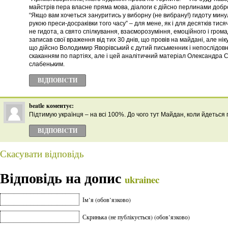
майстрів пера власне пряма мова, діалоги є дійсно перлинами добр
“Якщо вам хочеться зануритись у виборну (не вибрану!) гидоту минул
рукою преси-досраківки того часу” – для мене, як і для десятків тис
не гидота, а свято спілкування, взаєморозуміння, емоційного і гром
записав свої враження від тих 30 днів, що провів на майдані, але ні
що дійсно Володимир Яворівський є дутий письменник і непослідовн
скаканням по партіях, але і цей аналітичний матеріал Олександра С
слабеньким.
ВІДПОВІCТИ
beatle
коментує:
Підтимую українця – на всі 100%. До чого тут Майдан, коли йдеться
ВІДПОВІCТИ
Скасувати відповідь
Відповідь на допис
ukrainec
Ім’я (обов’язково)
Скринька (не публікується) (обов’язково)