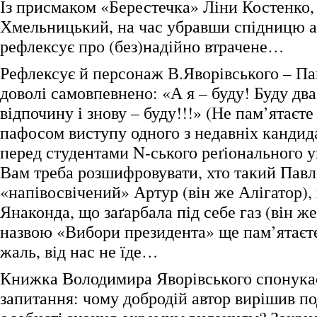
Із присмаком «Берестечка» Ліни Костенко,
Хмельницький, на час убравши спідницю 
рефлексує про (без)надійно втрачене…
Рефлексує й персонаж В.Яворівського – П
доволі самовпевнено: «А я – буду! Буду два
відпочину і знову – буду!!!» (Не пам’ятаєте
пафосом виступу одного з недавніх кандид
перед студентами N-ського реґіонального у
Вам треба розшифровувати, хто такий Павл
«напівосвічений» Артур (він же Алігатор), 
Янаконда, що заґарбала під себе газ (він же
назвою «Вибори президента» ще пам’ятаєте
жаль, від нас не їде…
Книжка Володимира Яворівського спонука
запитання: чому добродій автор вирішив по