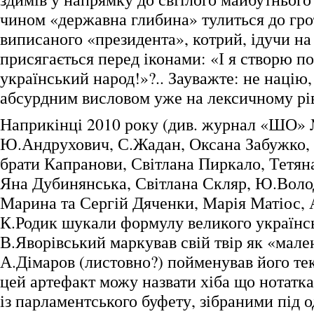
чином «державна глибина» тулиться до гр
виписаного «президента», котрий, ідучи на
присягається перед іконами: «І я створю п
український народ!»?.. Зауважте: не націю, 
абсурдним висловом уже на лексичному р
Наприкінці 2010 року (див. журнал «ШО»
Ю.Андрухович, С.Жадан, Оксана Забужко,
брати Капранови, Світлана Пиркало, Тетя
Яна Дубинянська, Світлана Скляр, Ю.Воло
Марина та Сергій Дяченки, Марія Матіос, 
К.Родик шукали формулу великого українс
В.Яворівський маркував свій твір як «мал
А.Дімаров (листовно?) пойменував його тек
цей артефакт можу назвати хіба що нотатк
із парламентського буфету, зібраними під 