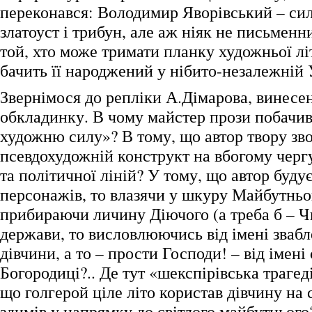
переконався: Володимир Яворівський – сил
златоуст і трибун, але аж ніяк не письменн
той, хто може тримати планку художньої лі
бачить її народжений у нібито-незалежній 
Звернімося до репліки А.Дімарова, винесен
обкладинку. В чому майстер прози побачи
художню силу»? В тому, що автор твору зво
псевдохудожній конструкт на вбогому черг
та політичної ліній? У тому, що автор будує
персонажів, то влазячи у шкуру Майбутньо
прибираючи личину Діючого (а треба б – Ч
держави, то висловлюючись від імені звабл
дівчини, а то – прости Господи! – від імені
Богородиці?.. Де тут «шекспірівська трагед
що голгерой ціле літо користав дівчину на с
здимів у напрямку до світлого майбутнього