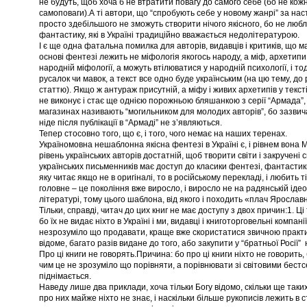
не будуть, щоб хоча б не втратити повагу до самого себе (бо не кож
самоповаги).А ті автори, що “спробують себе у новому жанрі” за на
просто здебільшого не зможуть створити нічого якісного, бо не любл
фантастику, які в Україні традиційно вважається недолітературою.
І є ще одна фатальна помилка для авторів, видавців і критиків, що м
основі фентезі лежить не міфологія якогось народу, а міф, архетипи
народній міфології, а можуть втілюватися у народній психології, і тод
русалок чи мавок, а текст все одно буде українським (на цю тему, до 
статтю). Якщо ж антураж присутній, а міфу і живих архетипів у тексті
не виконує і стає ще однією порожньою бляшанкою з серії “Армада”,
магазинах називають “могильником для молодих авторів”, бо зазвича
ніде після публікації в “Армаді” не з’являються.
Тепер стосовно того, що є, і того, чого немає на наших теренах.
Україномовна нешаблонна якісна фентезі в Україні є, і рівнем вона 
рівень українських авторів достатній, щоб творити світи і закручені
українських письменників має доступ до класики фентезі, фантастики
яку читає якщо не в оригіналі, то в російському перекладі, і любить ті
головне – це покоління вже виросло, і виросло не на радянській ідео
літературі, тому цього шаблона, від якого і походить «плач Ярослав
Тільки, справді, читач до цих книг не має доступу з двох причин:1. 
бо їх не видає ніхто в Україні і ми, видавці і книготорговельні компані
незрозуміло що продавати, краще вже скористатися звичною практ
відоме, багато разів видане до того, або закупити у “братньої Росії”
Про ці книги не говорять.Причина: бо про ці книги ніхто не говорить, 
чим це не зрозуміло що порівняти, а порівнювати зі світовими бест
піднімається.
Наведу лише два приклади, хоча тільки Богу відомо, скільки ще таких 
про них майже ніхто не знає, і наскільки більше рукописів лежить в 