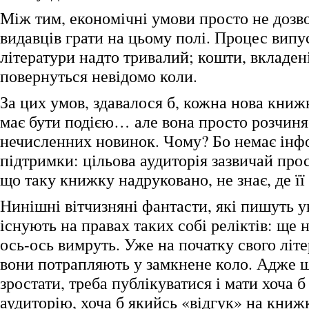
Між тим, економічні умови просто не дозв
видавців грати на цьому полі. Процес випу
літератури надто тривалий; кошти, вкладен
повернуться невідомо коли.
За цих умов, здавалося б, кожна нова кни
має бути подією… але вона просто розчиня
нечисленних новинок. Чому? Бо немає інф
підтримки: цільова аудиторія зазвичай прос
що таку книжку надруковано, не знає, де її
Нинішні вітчизняні фантасти, які пишуть у
існують на правах таких собі реліктів: ще 
ось-ось вимруть. Уже на початку свого літ
вони потрапляють у замкнене коло. Адже 
зростати, треба публікуватися і мати хоча 
аудиторію, хоча б якийсь «відгук» на книж