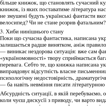
більше книжок, що становлять сучасний к
книжок, із яких поставатиме література на
не змушені будуть українські фантасти вко
велосипед? Чи не стане розрив фатальним?.
3. Хиби нинішнього стану
Поки що сучасна фантастика, написана ук
залишається радше винятком, аніж правило
— виникає нездорова ситуація: вже сам фа
«україномовності» твору сприймається баг
перевага. Себто те, що книжка написана у
виправдовує відсутність власне письменниц
психологічну недостовірність, драматургіч
— ба навіть невміння писати літературною
Абсурдність ситуації, в якій перебуваємо, 
коли чуєш дискусїі з приводу, чи варто вид