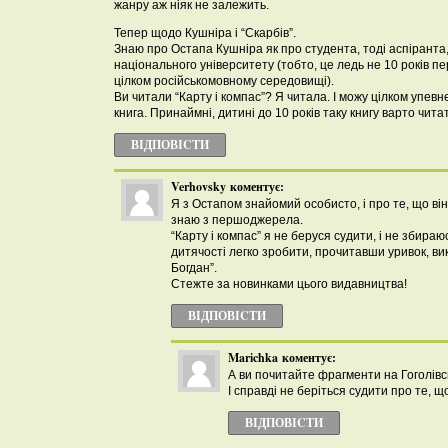
жанру аж ніяк не залежить.
Тепер щодо Кушніра і “Скарбів”.
Знаю про Остапа Кушніра як про студента, тоді аспіранта
національного університету (тобто, це ледь не 10 років пе
цілком російськомовному середовищі).
Ви читали “Карту і компас”? Я читала. І можу цілком упевн
книга. Принаймні, дитині до 10 років таку книгу варто чит
ВІДПОВІCТИ
Verhovsky
коментує:
Я з Остапом знайомий особисто, і про те, що ві
знаю з першоджерела.
“Карту і компас” я не беруся судити, і не збира
дитячості легко зробити, прочитавши уривок, ви
Богдан”.
Стежте за новинками цього видавництва!
ВІДПОВІCТИ
Marichka
коментує:
А ви почитайте фрагменти на Гоголівсь
І справді не беріться судити про те, щ
ВІДПОВІCТИ