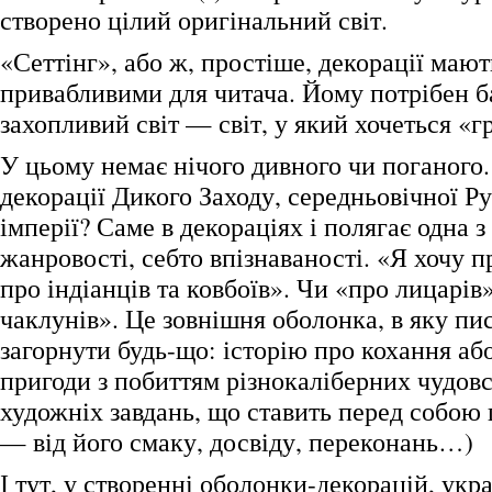
створено цілий оригінальний світ.
«Сеттінг», або ж, простіше, декорації мают
привабливими для читача. Йому потрібен ба
захопливий світ — світ, у який хочеться «г
У цьому немає нічого дивного чи поганого.
декорації Дикого Заходу, середньовічної Ру
імперії? Саме в декораціях і полягає одна з
жанровості, себто впізнаваності. «Я хочу 
про індіанців та ковбоїв». Чи «про лицарів
чаклунів». Це зовнішня оболонка, в яку п
загорнути будь-що: історію про кохання аб
пригоди з побиттям різнокаліберних чудовс
художніх завдань, що ставить перед собою 
— від його смаку, досвіду, переконань…)
І тут, у створенні оболонки-декорацій, укр