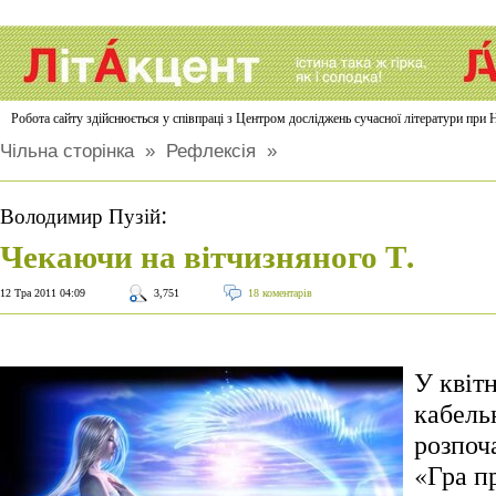
Робота сайту здійснюється у співпраці з Центром досліджень сучасної літератури п
Чільна сторінка
»
Рефлексія
»
:
Володимир Пузій
Чекаючи на вітчизняного Т.
12 Тра 2011 04:09
3,751
18 коментарів
У квітн
кабель
розпоч
«Гра п