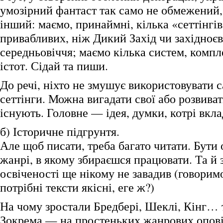
умозірний фантаст так само не обмежений, 
інший: маємо, принаймні, кілька «сеттінгі
привабливих, ніж Дикий Захід чи західноє
середньовіччя; маємо кілька систем, компл
істот. Сідай та пиши.
До речі, ніхто не змушує використовувати 
сеттінги. Можна вигадати свої або розвиват
існують. Головне — ідея, думки, котрі вкл
б) Історичне підгрунтя.
Але щоб писати, треба багато читати. Бути
жанрі, в якому збираєшся працювати. Та й 
освіченості ще нікому не завадив (говорим
потрібні тексти якісні, еге ж?)
На чому зростали Бредбері, Шеклі, Кінг… т
Зокрема — на простеньких жанрових опові