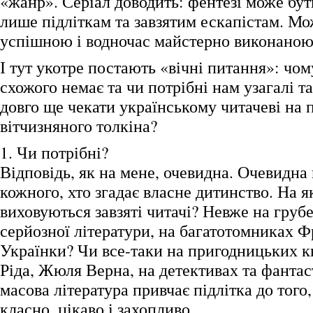
«жанр». Серіал доводить: фентезі може бут
лише підліткам та завзятим ескапістам. Мо
успішною і водночас майстерно виконаною
І тут укотре постають «вічні питання»: чом
схожого немає та чи потрібні нам узагалі т
довго ще чекати українському читачеві на 
вітчизняного толкіна?
1. Чи потрібні?
Відповідь, як на мене, очевидна. Очевидна 
кожного, хто згадає власне дитинство. На 
виховуються завзяті читачі? Невже на груб
серйозної літератури, на багатотомниках Ф
Українки? Чи все-таки на пригодницьких 
Ріда, Жюля Верна, на детективах та фанта
масова література привчає підлітка до того
класно, цікаво і захопливо.