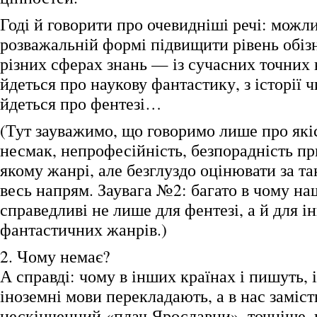
Годі й говорити про очевидніші речі: можли
розважальній формі підвищити рівень обізн
різних сферах знань — із сучасних точних 
йдеться про наукову фантастику, з історії 
йдеться про фентезі…
(Тут зауважимо, що говоримо лише про які
несмак, непрофесійність, безпорадність пр
якому жанрі, але безглуздо оцінювати за т
весь напрям. Заувага №2: багато в чому на
справедливі не лише для фентезі, а й для і
фантастичних жанрів.)
2. Чому немає?
А справді: чому в інших країнах і пишуть, і
іноземні мови перекладають, а в нас заміс
нескінченний «плач Ярославни», точніше, ц