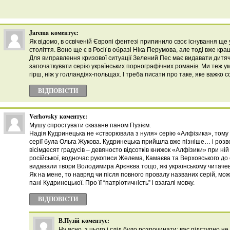
Jarema
коментує:
Як відомо, в освіченій Європі фентезі припинило своє існування ще 
століття. Воно ще є в Росії в образі Ніка Перумова, але тоді вже к
Для виправлення кризової ситуації Зелений Пес має видавати дитяч
започаткувати серію українських порнографічних романів. Ми теж ум
гірш, ніж у голландіях-польщах. І треба писати про таке, яке важко со
ВІДПОВІCТИ
Verhovsky
коментує:
Мушу спростувати сказане паном Пузієм.
Надія Кудринецька не «створювала з нуля» серію «Алфізика», тому
серії була Ольга Жукова. Кудринецька прийшла вже пізніше… і розв
вісімдесят градусів – девяносто відсотків книжок «Алфізики» при ні
російської, водночас рукописи Желема, Камаєва та Верховського до 
видавали твори Володимира Арєнєва тощо, які українському читачеві
Як на мене, то навряд чи після повного провалу названих серій, мо
пані Кудринецької. Про її “патріотичність” і взагалі мовчу.
ВІДПОВІCТИ
В.Пузій
коментує:
Ну ясно, з цього і слід було розпочинати: вас підступно н