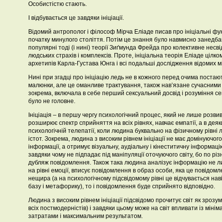
Особистістю стають.
І відбувається це завдяки ініціації.
Відомий антрополог і філософ Мірча Еліаде писав про ініціальні фу
початку минулого століття. Потім це знання було навмисно занедбан
популярні тоді (і нині) теорії Зиґмунда Фрейда про колективне несв
людських страхів і комплексів. Проте, ініціальна теорія Еліаде цілк
архетипів Карла-Густава Юнга і всі подальші дослідження відомих м
Нині при згадці про ініціацію ледь не в кожного перед очима постаю
малюнки, але це оманливе трактування, також нав’язане сучасними у
зокрема, включала в себе перший сексуальний досвід і розуміння се
було не головне.
Ініціація – в першу чергу психологічний процес, який не лише розвив
розширює спектр сприйняття на всіх рівнях, навчає емпатії, а в деяк
психологічній телепатії, коли людина буквально на фізичному рівні 
істот. Зокрема, людина з високим рівнем ініціації не має домінуючо
інформації, а отримує візуальну, аудіальну і кінеститичну інформац
завдяки чому не підпадає під маніпуляції оточуючого світу, бо по рі
дубляж повідомлення. Також така людина аналізує інформацію не лиш
на рівні емоції, вписує повідомлення в образ особи, яка це повідомл
нещира (а на психологічному підсвідомому рівні це відчувається нав
базу і метафорику), то і повідомлення буде сприйнято відповідно.
Людина з високим рівнем ініціації підсвідомо прочитує світ як зрозу
всіх постмодерністів) і завдяки цьому може на світ впливати із мін
затратами і максимальним результатом.