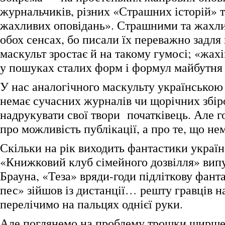
журнальчиків, різних «Страшних історій» 
жахливих оповідань». Страшними та жахли
обох сенсах, бо писали їх переважно задля
маскульт зростає й на такому гумосі; «жах
у пошуках сталих форм і формул майбутня 
У нас аналогічного маскульту українською
немає сучасних журналів чи щорічних збіро
надрукувати свої твори початківець. Але г
про можливість публікації, а про те, що нем
Скільки на рік виходить фантастики украї
«Книжковий клуб сімейного дозвілля» випу
Брауна, «Теза» вряди-годи підліткову фант
пес» зійшов із дистанції… решту гравців н
перелічимо на пальцях однієї руки.
Але поглянемо на проблему трошки ширше