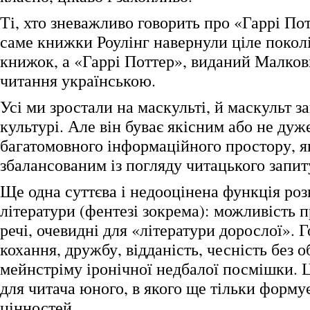
Ті, хто зневажливо говорить про «Гаррі Пот
саме книжки Роулінг навернули ціле покол
книжок, а «Гаррі Поттер», виданий Малко
читання українською.
Усі ми зростали на маскульті, й маскульт з
культурі. Але він буває якісним або не дуж
багатомовного інформаційного простору, як
збалансованим із погляду читацького запиту
Ще одна суттєва і недооцінена функція ро
літератури (фентезі зокрема): можливість 
речі, очевидні для «літератури дорослої». 
кохання, дружбу, відданість, чесність без о
мейнстріму іронічної недбалої посмішки. 
для читача юного, в якого ще тільки форму
цінностей.