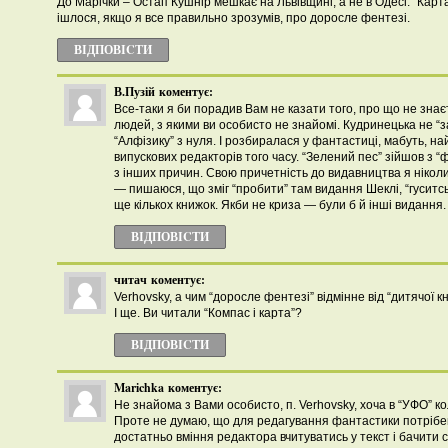
До Марічки – Остап Кушнір мешкає на Львівщині, а не в Одесі. “Карта 
ішлося, якщо я все правильно зрозумів, про доросле фентезі.
ВІДПОВІCТИ
В.Пузій
коментує:
Все-таки я би порадив Вам не казати того, про що не зна
людей, з якими ви особисто не знайомі. Кудринецька не “з
“Алфізику” з нуля. І розбиралася у фантастиці, мабуть, на
випускових редакторів того часу. “Зелений пес” зійшов з “
з інших причин. Свою причетність до видавництва я ніколи
— пишаюся, що зміг “пробити” там видання Шеклі, “гуситськ
ще кількох книжок. Якби не криза — були б й інші видання.
ВІДПОВІCТИ
читач
коментує:
Verhovsky, а чим “доросле фентезі” відмінне від “дитячої к
І ще. Ви читали “Компас і карта”?
ВІДПОВІCТИ
Marichka
коментує:
Не знайома з Вами особисто, п. Verhovsky, хоча в “УФО” к
Проте не думаю, що для редагування фантастики потрібе
достатньо вміння редактора вчитуватись у текст і бачити св