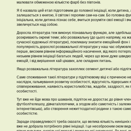
малювати обмеженою кількістю фарб без півтонів.
Я б назвала цей етап підготовчим до головної ініціації, коли дитина, 
залишається з книгою, її світом і героями сам-на-сам. Бо головна фун
ініціальна, коли дитина пізнає себе, вчиться розуміти свої емоції і вч
звеличується над собою.
Доросла література теж виконує пізнавальну функцію, але здебільш
розкривають окремі теми; або розважальну (до цього напряму, на жа
сучасної художньої літератури), покликану знизити емоційний фон і 
популярність дорослої розважальної літератури у наш час обумовл
перше, високим рівнем інформаційного насичення, від якого потерп
низьким рівнем ініціації багатьох людей, через що вони дуже швидко
емоцій, і від вирішення хай цікавих, але складних питань.
Якщо розважальна література захоплює сегмент дитячої або підлітк
Саме споживання такої літератури у підлітковому віці є причиною недо
наслідок, гальмування розвитку особистості, відсутність лідерських 
співпереживання, наявність користолюбства, жадоби, заздрості, як
особистості.
Тут вже не йде мова про шаманів, підліток не доростає до рівня члену
футбол/телешоу, дівчата/хлопчики, а згодом або самотність і залежн
інтернетівська), або створення нежиттєздатної родини з такою са
особистістю.
Заради справедливості треба сказати, що велика кількість нинішніх п
вже не добрала потрібного рівні ініціації. І це неозброєним оком ви