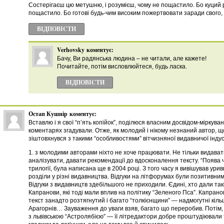
Состерігаєш цю метушню, і розумієш, чому не пощастило. Бо куций 
пощастило. Бо готові будь-чим високим пожертвовати заради свого, 
ВІДПОВІCТИ
Verhovsky
коментує:
Бачу, Ви радянська людина – не читали, але кажете!
Почитайте, потiм висловлюйтеся, будь ласка.
ВІДПОВІCТИ
Остап Кушнір
коментує:
Вставлю і я свої “п’ять копійок”, поділюся власним досвідом-міркува
коментарях згадували. Отже, як молодий і нікому незнаний автор, щ
зіштовхнувся з такими “особливостями” вітчизняної видавничої індуст
1. з молодими авторами ніхто не хоче працювати. Не тільки видават
аналізувати, давати рекомендації до вдосконалення тексту. “Поява ч
трилогії, була написана ще в 2004 році. З того часу я вивішував ури
розділи у різні видавництва. Відгуки на літфорумах були позитивни
Відгуки з видавництв здебільшого не приходили. Єдині, хто дали так
Капранови, які тоді мали вплив на політику “Зеленого Пса”. Капрано
текст занадто розтягнутий і багато “толкієнщини” — надмогутні кіл
Арагорнів… Зауваження до уваги взяв, багато що переробив. Потім,
з львівською “Астролябією” — її літредактори добре проштудіювали 