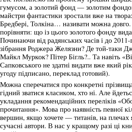
гумусом, а золотий фонд — золотим фондом
майстри фантастики зростали вже на твора
Бредбері, Толкіна… називати можна довго. 
порівняти: що із цього золотого фонду вид
Починаючи від радянських часів і до 2011-
зібрання Роджера Желязни? Де той-таки Д
Майкл Муркок? Пітер Бігль?.. Та навіть «В
Сапковського не здатні видати вже який рік
угоду підписано, переклад готовий).
Можна сперечатися про конкретні прізвища
гідний зватися класиком, хто ні. Але йдетьс
укладання рекомендаційних переліків «Обо
прочитання». Мова про наявність певної к
вершин, якщо хочете — титанів, на плечах 
сучасні автори. В нас у кращому разі ці кн