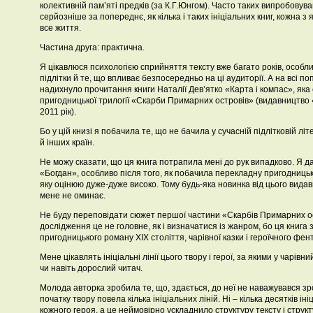
колективній пам’яті предків (за К.Г.Юнгом). Часто таких випробовуван
серйозніше за попереднє, як кілька і таких ініціальних книг, кожна з
все життя.
Частина друга: практична.
Я цікавлюся психологією сприйняття тексту вже багато років, особли
підлітки й те, що впливає безпосередньо на ці аудиторії. А на всі 
надихнуло прочитання книги Наталії Дев’ятко «Карта і компас», як
пригодницької трилогії «Скарби Примарних островів» (видавництво 
2011 рік).
Бо у цій книзі я побачила те, що не бачила у сучасній підлітковій лі
й інших країн.
Не можу сказати, що ця книга потрапила мені до рук випадково. Я д
«Богдан», особливо після того, як побачила перекладну пригодницьк
яку оцінюю дуже-дуже високо. Тому будь-яка новинка від цього видав
мене не оминає.
Не буду переповідати сюжет першої частини «Скарбів Примарних ос
дослідження це не головне, як і визначатися із жанром, бо ця книга
пригодницького роману ХІХ століття, чарівної казки і героїчного фент
Мене цікавлять ініціальні лінії цього твору і герої, за якими у чарівн
чи навіть дорослий читач.
Молода авторка зробила те, що, здається, до неї не наважувався зро
початку твору повела кілька ініціальних ліній. Ні – кілька десятків іні
кожного героя, а це неймовірно ускладнило структуру тексту і структу