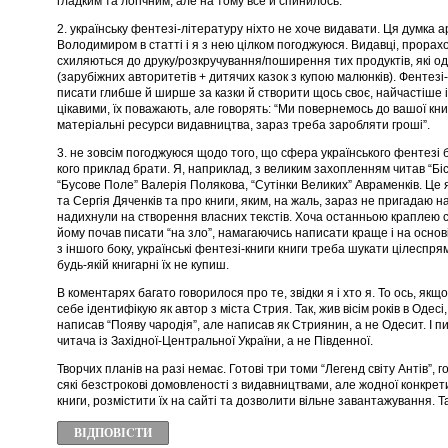
гладким та логічним, але на тому все й спинилось.
2. українську фентезі-літературу ніхто не хоче видавати. Ця думка
Володимиром в статті і я з нею цілком погоджуюся. Видавці, прорах
схиляються до друку/розкручування/поширення тих продуктів, які о
(зарубіжних авторитетів + дитячих казок з купою малюнків). Фентезі-
писати глибше й ширше за казки й створити щось своє, найчастіше і
цікавими, їх поважають, але говорять: “Ми повернемось до вашої кни
матеріальні ресурси видавництва, зараз треба заробляти гроші”.
3. не зовсім погоджуюся щодо того, що сфера українського фентезі бі
кого приклад брати. Я, наприклад, з великим захопленням читав “Б
“Бусове Поле” Валерія Полякова, “Сутінки Великих” Авраменків. Це 
та Сергія Дяченків та про книги, яким, на жаль, зараз не пригадаю н
надихнули на створення власних текстів. Хоча останньою краплею с
йому почав писати “на зло”, намагаючись написати краще і на основі 
з іншого боку, українські фентезі-книги книги треба шукати цілеспрям
будь-якій книгарні їх не купиш.
В коментарях багато говорилося про те, звідки я і хто я. То ось, якщо
себе ідентифікую як автор з міста Стрия. Так, жив вісім років в Одесі
написав “Появу чародія”, але написав як Стриянин, а не Одесит. І п
читача із Західної-Центральної України, а не Південної.
Творчих планів на разі немає. Готові три томи “Легенд світу Антів”, гот
сякі безстрокові домовленості з видавництвами, але жодної конкрет
книги, розмістити їх на сайті та дозволити вільне завантажування. Та
ВІДПОВІCТИ