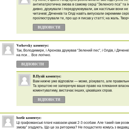
антипатріотична змова в самому серці “Зеленого пса” та ін
дивно, друкували і передруковували, аж настільки вони не 
читачеві; Дяченків та Олді навіть випускали окремими сер
проілюстрували те, про що я писав у статті; на жаль. Творч
ВІДПОВІCТИ
Verhovsky
коментує:
Так, Володимире, і Арєнєва друкував “Зелений пес”, і Олдів, і Дяченкі
на пси… Все логічно.
ВІДПОВІCТИ
В.Пузій
коментує:
Вам нижче уже відповіли — може, різкувато, але правильн
Та зрештою не заперечую ваше право на плекання власних
коментуватиму, вистачає інших, цікавіших справ.
ВІДПОВІCТИ
beetle
коментує:
Ці графоманські плачі навзаєм цікаві 2-3 особам. Але такий гам роз
змову” згадують. Що це за риторика? Не пощастило комусь з видавц