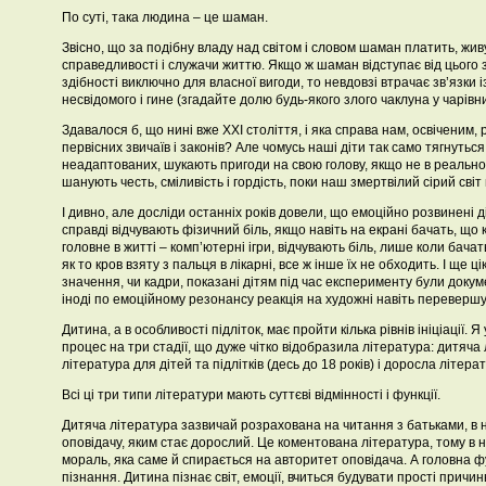
По суті, така людина – це шаман.
Звісно, що за подібну владу над світом і словом шаман платить, жи
справедливості і служачи життю. Якщо ж шаман відступає від цього з
здібності виключно для власної вигоди, то невдовзі втрачає зв’язки 
несвідомого і гине (згадайте долю будь-якого злого чаклуна у чарівни
Здавалося б, що нині вже ХХІ століття, і яка справа нам, освіченим,
первісних звичаїв і законів? Але чомусь наші діти так само тягнутьс
неадаптованих, шукають пригоди на свою голову, якщо не в реальному
шанують честь, сміливість і гордість, поки наш змертвілий сірий сві
І дивно, але досліди останніх років довели, що емоційно розвинені діт
справді відчувають фізичний біль, якщо навіть на екрані бачать, що к
головне в житті – комп’ютерні ігри, відчувають біль, лише коли бача
як то кров взяту з пальця в лікарні, все ж інше їх не обходить. І ще ц
значення, чи кадри, показані дітям під час експерименту були доку
іноді по емоційному резонансу реакція на художні навіть переверш
Дитина, а в особливості підліток, має пройти кілька рівнів ініціації.
процес на три стадії, що дуже чітко відобразила література: дитяча л
література для дітей та підлітків (десь до 18 років) і доросла літера
Всі ці три типи літератури мають суттєві відмінності і функції.
Дитяча література зазвичай розрахована на читання з батьками, в н
оповідачу, яким стає дорослий. Це коментована література, тому в 
мораль, яка саме й спирається на авторитет оповідача. А головна фу
пізнання. Дитина пізнає світ, емоції, вчиться будувати прості причин