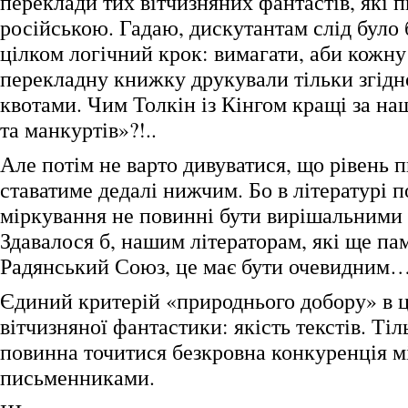
переклади тих вітчизняних фантастів, які 
російською. Гадаю, дискутантам слід було 
цілком логічний крок: вимагати, аби кожн
перекладну книжку друкували тільки згідн
квотами. Чим Толкін із Кінгом кращі за на
та манкуртів»?!..
Але потім не варто дивуватися, що рівень п
ставатиме дедалі нижчим. Бо в літературі п
міркування не повинні бути вирішальними
Здавалося б, нашим літераторам, які ще па
Радянський Союз, це має бути очевидним…
Єдиний критерій «природнього добору» в 
вітчизняної фантастики: якість текстів. Ті
повинна точитися безкровна конкуренція м
письменниками.