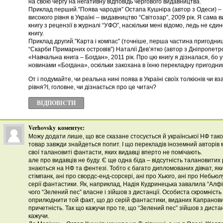
на свою чергу на негативну відповідь чергового видавництва.
Приклад перший.”Поява чародія” Остапа Кушніра (автор з Одеси) 
високого рівня в Україні – видавництво “Світозар”, 2009 рік. Я сама
книгу з рецензії в журналі “УФО”, наскільки мені відомо, ледь не єди
книгу.
Приклад другий.”Карта і компас” (точніше, перша частина пригодниц
“Скарби Примарних островів”) Наталії Дев’ятко (автор з Дніпропетр
«Навчальна книга – Богдан», 2011 рік. Про цю книгу я дізналася, бо
новинами «Богдана», оскільки закохана в їхню перекладну пригодниц
От і подумайте, чи реальна нині поява в Україні своїх толкієнів чи вз
рівня?І, головне, чи дізнається про це читач?
ВІДПОВІCТИ
Verhovsky
коментує:
Можу додати лише, що все сказане стосується й української НФ тако
товар завжди знайдеться попит. І що перекладів іноземний авторів 
свої талановиті фантасти, яких видавці вперто не помічають.
але про видавців не буду. Є ще одна біда – відсутність талановитих
знаються на НФ та фентезі. Тобто є багато дипломованих дівчат, яки
стімпанк, ані про свордс-енд-сорсері, ані про Хьюго, ані про Небьюлу
серії фантастики. Як, наприклад, Надія Кудринецька завалила “Алфіз
чого “Зелений пес” власне і зійшов з дистанції. Особиста скромніст
оприлюднити той факт, що до серій фантастики, виданих Капранов
причетність. Так що кажучи про те, що “Зелений пес” зійшов з дистанці
кажучи.