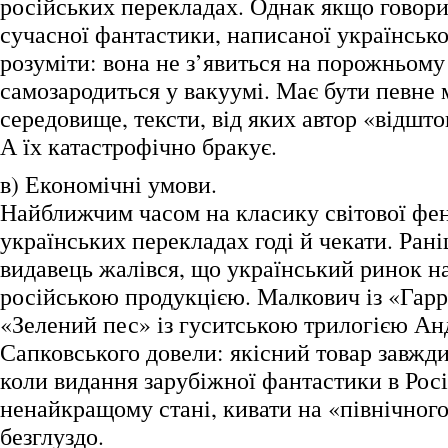
російських перекладах. Однак якщо говори
сучасної фантастики, написаної українськ
розуміти: вона не з’явиться на порожньому 
самозародиться у вакуумі. Має бути певне
середовище, тексти, від яких автор «відшт
А їх катастрофічно бракує.
в) Економічні умови.
Найближчим часом на класику світової фен
українських перекладах годі й чекати. Ран
видавець жалівся, що український ринок 
російською продукцією. Малкович із «Гарр
«Зелений пес» із гуситською трилогією А
Сапковського довели: якісний товар завжди
коли видання зарубіжної фантастики в Росі
ненайкращому стані, кивати на «північного 
безглуздо.