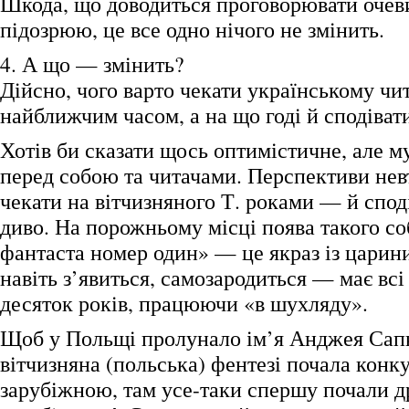
Шкода, що доводиться проговорювати очеви
підозрюю, це все одно нічого не змінить.
4. А що — змінить?
Дійсно, чого варто чекати українському чи
найближчим часом, а на що годі й сподіват
Хотів би сказати щось оптимістичне, але 
перед собою та читачами. Перспективи не
чекати на вітчизняного Т. роками — й спод
диво. На порожньому місці поява такого со
фантаста номер один» — це якраз із царини
навіть з’явиться, самозародиться — має вс
десяток років, працюючи «в шухляду».
Щоб у Польщі пролунало ім’я Анджея Сапк
вітчизняна (польська) фентезі почала конку
зарубіжною, там усе-таки спершу почали д