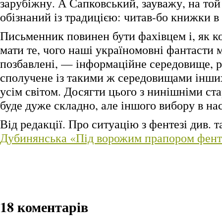
зарубіжну. А Сапковський, зауважу, на той
обізнаний із традицією: читав-бо книжки в 
Письменник повинен бути фахівцем і, як к
мати те, чого наші україномовні фантасти
позбавлені, — інформаційне середовище, р
сполучене із такими ж середовищами інших 
усім світом. Досягти цього з нинішніми с
буде дуже складно, але іншого вибору в на
Від редакції. Про ситуацію з фентезі див. 
Дубинянська «Під ворожим прапором фент
18 коментарів