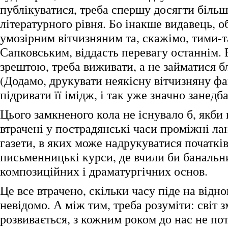
публікуватися, треба спершу досягти біль
літературного рівня. Бо інакше видавець, 
умозірним вітчизняним та, скажімо, тими-
Сапковським, віддасть перевагу останнім. 
зрештою, треба виживати, а не займатися б
(Додамо, друкувати неякісну вітчизняну фа
підривати її імідж, і так уже значно занедб
Цього замкненого кола не існувало б, якби
втрачені у пострадянські часи проміжні ла
газети, в яких може надрукуватися початків
письменницькі курси, де вчили би банальни
композиційних і драматургічних основ.
Це все втрачено, скільки часу піде на від
невідомо. А між тим, треба розуміти: світ з
розвивається, з кожним роком до нас не по