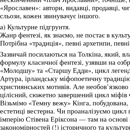
«Ярославен»: автори, видавці, продавці, чи
сльози, кожен звинувачує іншого.
а) Культурне підгрунтя.
Жанр фентезі, як знаємо, не постає в культ
Потрібна «традиція», певні архетипи, певні
Зазвичай посилаються на Толкіна, який, в
формулу класичної фентезі, узявши на озб
«Молодшу» та «Старшу Едди», цикл легенд
Артура, ірландську міфопоетичну традиці
християнських мотивів. Але необов’язково 
цілісний, сюжетно завершений цикл міфів 
Візьмімо «Темну вежу» Кінга, побудована, 
естетиці вестерна. Чи проаналізуємо цикл
імперію Стівена Еріксона — там на основі
закономірностей (!) історичного та культу