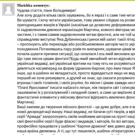
Marichka
коментує:
Чудова стаття, пане Володимире!
Але хочу додати кілька своїх зауважень, бо я якраз і є саме тим чита
Ви шукаєте. І хочу читати українською, тому уважно слідкую за розв
пригодницьких жанрів в Україні (наскільки це дозволяє деформован
із задоволенням дивлюся екранізацію Мартина, кожного вівторка че
частини, і з таким самим задоволенням читаю фентезі, але не той 
справедливо виступає Яна Дубинянська.І ринок мій запит такої літ
– пропонують або переклади або російськомовних авторів часто укр
походження.Потинявшись пару років по книгарнях, шукаючи цікаві ме
почала шукати причини ситуації, що склалася.І ось який висновок з
Що таке якісне цікаве фентезі?Будь-який звичайний читач відповість
українські видавці, ані українські критики на тому геть не розуміються.
дивляться насамперед на форму (дракони-барони, про яких пише Яна
інше, що в шаблон не вкладається, просто відкидається якщо не вид
перший не хоче ризикувати, а другий не знає, що сказати розумного
втрачає і своїх толкієнів, і своїх роулінг, бо якісне і цікаве завжди 
“Плачі Ярославни” писати набагато легше, ніж творити світ і описув
зашиваючи їх у розгалужений і складний сюжет, а саме це вирізняє ф
фантастичні елементи у якісному фентезі відіграють виключно фонов
Мартина).
Ваші заклики до творення якісного фентезі – це дуже добре, але я 
нової дискредитації жанру. Наші видавці, не бачачи суті творів, а 
серії “Армада” запропонують своїм знайомим авторам на грунті наці
свої фентезійні серії.І буде фіаско і видавців, і авторів, бо всі авто
професійно працювати у шаблоні “барони-дракони” вже давно друкую
наша країна двомовна. А ті, що тут лишилися, шаблон літературою н