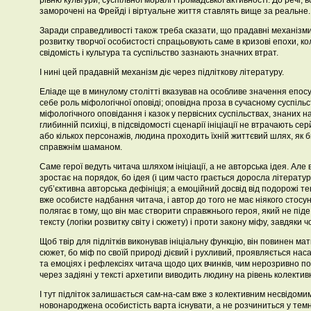
рівню культури, суспільної моралі і громадської активності. До речі, в
заморочені на Фрейді і віртуальне життя ставлять вище за реальне.
Заради справедливості також треба сказати, що прадавні механізм
розвитку творчої особистості спрацьовують саме в кризові епохи, 
свідомість і культура та суспільство зазнають значних втрат.
І нині цей прадавній механізм діє через підліткову літературу.
Еліаде ще в минулому столітті вказував на особливе значення епосу
себе роль міфологічної оповіді; оповідна проза в сучасному суспільс
міфологічного оповідання і казок у первісних суспільствах, знаних на
глибинній психіці, в підсвідомості сценарії ініціації не втрачають с
або кількох персонажів, людина проходить їхній життєвий шлях, як 
справжнім шаманом.
Саме герої ведуть читача шляхом ініціації, а не авторська ідея. Але 
зростає на порядок, бо ідея (і цим часто грається доросла літерату
суб’єктивна авторська дефініція; а емоційний досвід від подорожі те
вже особисте надбання читача, і автор до того не має ніякого стосун
полягає в тому, що він має створити справжнього героя, який не піде 
тексту (логіки розвитку світу і сюжету) і проти закону міфу, завдяки чо
Щоб твір для підлітків виконував ініціальну функцію, він повинен м
сюжет, бо міф по своїй природі дієвий і рухливий, проявляється на
та емоціях і рефлексіях читача щодо цих вчинків, чим нерозривно пов’
через задіяні у тексті архетипи виводить людину на рівень колектив
І тут підліток залишається сам-на-сам вже з колективним несвідомим
новонароджена особистість варта існувати, а не розчиниться у темн