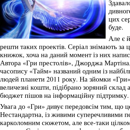
Здавало
дивног
цих сер
буде.
Але є й
решти таких проектів. Серіал знімають за 
книжок, хоча на даний момент із них напис
Автора «Гри престолів», Джорджа Мартіна,
часопису «Тайм» названий одним із найбі
людей планети 2011 року. На зйомки «Гри»
величезні кошти, підібрано зоряний склад 
бюджет пішов на інформаційну підтримку.
Увага до «Гри» дивує передовсім тим, що ц
Нестандартна, із живими суперечливими п
карколомним сюжетом, але все-таки цілко