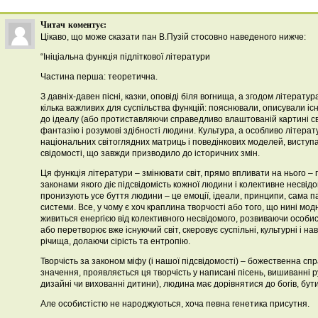
Читач
коментує:
Цікаво, що може сказати пан В.Пузій стосовно наведеного нижче:
“Ініціальна функція підліткової літератури
Частина перша: теоретична.
З давніх-давен пісні, казки, оповіді біля вогнища, а згодом літератур
кілька важливих для суспільства функцій: пояснювали, описували іс
до ідеалу (або протиставляючи справедливо влаштованій картині св
фантазію і розумові здібності людини. Культура, а особливо літер
національних світоглядних матриць і поведінкових моделей, виступ
свідомості, що завжди призводило до історичних змін.
Ця функція літератури – змінювати світ, прямо впливати на нього – п
законами якого діє підсвідомість кожної людини і колективне несвідом
пронизують усе буття людини – це емоції, ідеали, принципи, сама па
системи. Все, у чому є хоч краплина творчості або того, що нині мо
живиться енергією від колективного несвідомого, розвиваючи особис
або перетворює вже існуючий світ, скеровує суспільні, культурні і нав
річища, долаючи сірість та ентропію.
Творчість за законом міфу (і нашої підсвідомості) – божественна спра
значення, проявляється ця творчість у написані пісень, вишиванні
дизайні чи вихованні дитини), людина має дорівнятися до богів, бут
Але особистістю не народжуються, хоча певна генетика присутня.