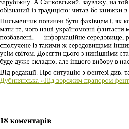
зарубіжну. А Сапковський, зауважу, на той
обізнаний із традицією: читав-бо книжки в 
Письменник повинен бути фахівцем і, як к
мати те, чого наші україномовні фантасти
позбавлені, — інформаційне середовище, р
сполучене із такими ж середовищами інших 
усім світом. Досягти цього з нинішніми с
буде дуже складно, але іншого вибору в на
Від редакції. Про ситуацію з фентезі див. 
Дубинянська «Під ворожим прапором фент
18 коментарів