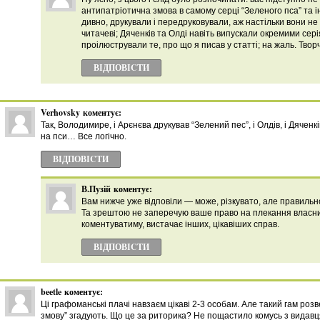
антипатріотична змова в самому серці “Зеленого пса” та ін
дивно, друкували і передруковували, аж настільки вони не 
читачеві; Дяченків та Олді навіть випускали окремими сер
проілюстрували те, про що я писав у статті; на жаль. Творч
ВІДПОВІCТИ
Verhovsky
коментує:
Так, Володимире, і Арєнєва друкував “Зелений пес”, і Олдів, і Дяченкі
на пси… Все логічно.
ВІДПОВІCТИ
В.Пузій
коментує:
Вам нижче уже відповіли — може, різкувато, але правильн
Та зрештою не заперечую ваше право на плекання власних
коментуватиму, вистачає інших, цікавіших справ.
ВІДПОВІCТИ
beetle
коментує:
Ці графоманські плачі навзаєм цікаві 2-3 особам. Але такий гам роз
змову” згадують. Що це за риторика? Не пощастило комусь з видавц