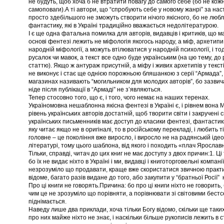
не будуть, щоб хоча б не втратити повагу до самого себе (бо не кож
самоповаги).А ті автори, що “спробують себе у новому жанрі” за на
просто здебільшого не зможуть створити нічого якісного, бо не любл
фантастику, які в Україні традиційно вважається недолітературою.
І є ще одна фатальна помилка для авторів, видавців і критиків, що м
основі фентезі лежить не міфологія якогось народу, а міф, архетипи
народній міфології, а можуть втілюватися у народній психології, і тод
русалок чи мавок, а текст все одно буде українським (на цю тему, до 
статтю). Якщо ж антураж присутній, а міфу і живих архетипів у тексті
не виконує і стає ще однією порожньою бляшанкою з серії “Армада”,
магазинах називають “могильником для молодих авторів”, бо зазвича
ніде після публікації в “Армаді” не з’являються.
Тепер стосовно того, що є, і того, чого немає на наших теренах.
Україномовна нешаблонна якісна фентезі в Україні є, і рівнем вона 
рівень українських авторів достатній, щоб творити світи і закручені
українських письменників має доступ до класики фентезі, фантастики
яку читає якщо не в оригіналі, то в російському перекладі, і любить ті
головне – це покоління вже виросло, і виросло не на радянській ідео
літературі, тому цього шаблона, від якого і походить «плач Ярослав
Тільки, справді, читач до цих книг не має доступу з двох причин:1. 
бо їх не видає ніхто в Україні і ми, видавці і книготорговельні компані
незрозуміло що продавати, краще вже скористатися звичною практ
відоме, багато разів видане до того, або закупити у “братньої Росії”
Про ці книги не говорять.Причина: бо про ці книги ніхто не говорить, 
чим це не зрозуміло що порівняти, а порівнювати зі світовими бест
піднімається.
Наведу лише два приклади, хоча тільки Богу відомо, скільки ще таких 
про них майже ніхто не знає, і наскільки більше рукописів лежить в 