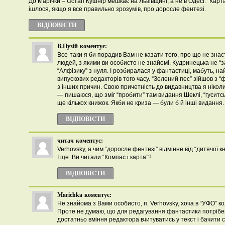
До Марічки – Остап Кушнір мешкає на Львівщині, а не в Одесі. “Карта 
ішлося, якщо я все правильно зрозумів, про доросле фентезі.
ВІДПОВІCТИ
В.Пузій
коментує:
Все-таки я би порадив Вам не казати того, про що не зна
людей, з якими ви особисто не знайомі. Кудринецька не “з
“Алфізику” з нуля. І розбиралася у фантастиці, мабуть, на
випускових редакторів того часу. “Зелений пес” зійшов з “
з інших причин. Свою причетність до видавництва я ніколи
— пишаюся, що зміг “пробити” там видання Шеклі, “гуситськ
ще кількох книжок. Якби не криза — були б й інші видання.
ВІДПОВІCТИ
читач
коментує:
Verhovsky, а чим “доросле фентезі” відмінне від “дитячої к
І ще. Ви читали “Компас і карта”?
ВІДПОВІCТИ
Marichka
коментує:
Не знайома з Вами особисто, п. Verhovsky, хоча в “УФО” к
Проте не думаю, що для редагування фантастики потрібе
достатньо вміння редактора вчитуватись у текст і бачити св