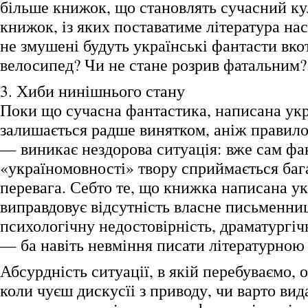
більше книжок, що становлять сучасний к
книжок, із яких поставатиме література на
не змушені будуть українські фантасти вко
велосипед? Чи не стане розрив фатальним?.
3. Хиби нинішнього стану
Поки що сучасна фантастика, написана ук
залишається радше винятком, аніж правило
— виникає нездорова ситуація: вже сам фа
«україномовності» твору сприймається баг
перевага. Себто те, що книжка написана у
виправдовує відсутність власне письменниц
психологічну недостовірність, драматургіч
— ба навіть невміння писати літературною
Абсурдність ситуації, в якій перебуваємо, 
коли чуєш дискусїі з приводу, чи варто вид