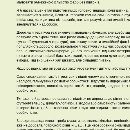
малювати обмеженою кількістю фарб без півтонів.
Я б назвала цей етап підготовчим до головної ініціації, коли дитина, 
залишається з книгою, її світом і героями сам-на-сам. Бо головна фун
ініціальна, коли дитина пізнає себе, вчиться розуміти свої емоції і вч
звеличується над собою.
Доросла література теж виконує пізнавальну функцію, але здебільш
розкривають окремі теми; або розважальну (до цього напряму, на жа
сучасної художньої літератури), покликану знизити емоційний фон і 
популярність дорослої розважальної літератури у наш час обумовл
перше, високим рівнем інформаційного насичення, від якого потерп
низьким рівнем ініціації багатьох людей, через що вони дуже швидко
емоцій, і від вирішення хай цікавих, але складних питань.
Якщо розважальна література захоплює сегмент дитячої або підлітк
Саме споживання такої літератури у підлітковому віці є причиною недо
наслідок, гальмування розвитку особистості, відсутність лідерських 
співпереживання, наявність користолюбства, жадоби, заздрості, як
особистості.
Тут вже не йде мова про шаманів, підліток не доростає до рівня члену
футбол/телешоу, дівчата/хлопчики, а згодом або самотність і залежн
інтернетівська), або створення нежиттєздатної родини з такою са
особистістю.
Заради справедливості треба сказати, що велика кількість нинішніх п
вже не добрала потрібного рівні ініціації. І це неозброєним оком ви