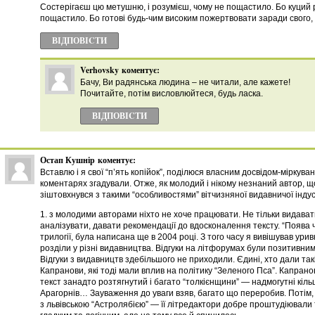
Состерігаєш цю метушню, і розумієш, чому не пощастило. Бо куций 
пощастило. Бо готові будь-чим високим пожертвовати заради свого, 
ВІДПОВІCТИ
Verhovsky
коментує:
Бачу, Ви радянська людина – не читали, але кажете!
Почитайте, потiм висловлюйтеся, будь ласка.
ВІДПОВІCТИ
Остап Кушнір
коментує:
Вставлю і я свої “п’ять копійок”, поділюся власним досвідом-міркува
коментарях згадували. Отже, як молодий і нікому незнаний автор, щ
зіштовхнувся з такими “особливостями” вітчизняної видавничої індуст
1. з молодими авторами ніхто не хоче працювати. Не тільки видават
аналізувати, давати рекомендації до вдосконалення тексту. “Поява ч
трилогії, була написана ще в 2004 році. З того часу я вивішував ури
розділи у різні видавництва. Відгуки на літфорумах були позитивни
Відгуки з видавництв здебільшого не приходили. Єдині, хто дали так
Капранови, які тоді мали вплив на політику “Зеленого Пса”. Капрано
текст занадто розтягнутий і багато “толкієнщини” — надмогутні кіл
Арагорнів… Зауваження до уваги взяв, багато що переробив. Потім,
з львівською “Астролябією” — її літредактори добре проштудіювали 