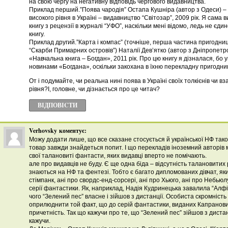
на свою чергу на негативну відповідь чергового видавництва.
Приклад перший.”Поява чародія” Остапа Кушніра (автор з Одеси) 
високого рівня в Україні – видавництво “Світозар”, 2009 рік. Я сама
книгу з рецензії в журналі “УФО”, наскільки мені відомо, ледь не єди
книгу.
Приклад другий.”Карта і компас” (точніше, перша частина пригодниц
“Скарби Примарних островів”) Наталії Дев’ятко (автор з Дніпропетр
«Навчальна книга – Богдан», 2011 рік. Про цю книгу я дізналася, бо
новинами «Богдана», оскільки закохана в їхню перекладну пригодниц
От і подумайте, чи реальна нині поява в Україні своїх толкієнів чи вз
рівня?І, головне, чи дізнається про це читач?
ВІДПОВІCТИ
Verhovsky
коментує:
Можу додати лише, що все сказане стосується й української НФ тако
товар завжди знайдеться попит. І що перекладів іноземний авторів 
свої талановиті фантасти, яких видавці вперто не помічають.
але про видавців не буду. Є ще одна біда – відсутність талановитих
знаються на НФ та фентезі. Тобто є багато дипломованих дівчат, яки
стімпанк, ані про свордс-енд-сорсері, ані про Хьюго, ані про Небьюлу
серії фантастики. Як, наприклад, Надія Кудринецька завалила “Алфіз
чого “Зелений пес” власне і зійшов з дистанції. Особиста скромніст
оприлюднити той факт, що до серій фантастики, виданих Капранов
причетність. Так що кажучи про те, що “Зелений пес” зійшов з дистанці
кажучи.