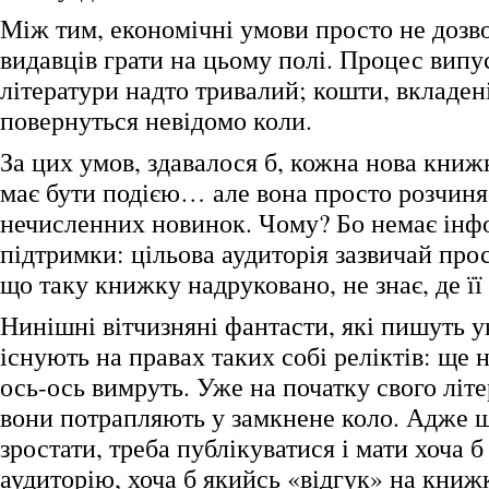
Між тим, економічні умови просто не дозв
видавців грати на цьому полі. Процес випу
літератури надто тривалий; кошти, вкладен
повернуться невідомо коли.
За цих умов, здавалося б, кожна нова кни
має бути подією… але вона просто розчиня
нечисленних новинок. Чому? Бо немає інф
підтримки: цільова аудиторія зазвичай прос
що таку книжку надруковано, не знає, де її
Нинішні вітчизняні фантасти, які пишуть у
існують на правах таких собі реліктів: ще 
ось-ось вимруть. Уже на початку свого літ
вони потрапляють у замкнене коло. Адже 
зростати, треба публікуватися і мати хоча 
аудиторію, хоча б якийсь «відгук» на книж