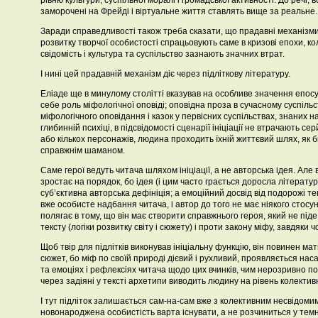
рівню культури, суспільної моралі і громадської активності. До речі, в
заморочені на Фрейді і віртуальне життя ставлять вище за реальне.
Заради справедливості також треба сказати, що прадавні механізм
розвитку творчої особистості спрацьовують саме в кризові епохи, 
свідомість і культура та суспільство зазнають значних втрат.
І нині цей прадавній механізм діє через підліткову літературу.
Еліаде ще в минулому столітті вказував на особливе значення епосу
себе роль міфологічної оповіді; оповідна проза в сучасному суспільс
міфологічного оповідання і казок у первісних суспільствах, знаних на
глибинній психіці, в підсвідомості сценарії ініціації не втрачають с
або кількох персонажів, людина проходить їхній життєвий шлях, як 
справжнім шаманом.
Саме герої ведуть читача шляхом ініціації, а не авторська ідея. Але 
зростає на порядок, бо ідея (і цим часто грається доросла літерату
суб’єктивна авторська дефініція; а емоційний досвід від подорожі те
вже особисте надбання читача, і автор до того не має ніякого стосун
полягає в тому, що він має створити справжнього героя, який не піде 
тексту (логіки розвитку світу і сюжету) і проти закону міфу, завдяки чо
Щоб твір для підлітків виконував ініціальну функцію, він повинен м
сюжет, бо міф по своїй природі дієвий і рухливий, проявляється на
та емоціях і рефлексіях читача щодо цих вчинків, чим нерозривно пов’
через задіяні у тексті архетипи виводить людину на рівень колектив
І тут підліток залишається сам-на-сам вже з колективним несвідомим
новонароджена особистість варта існувати, а не розчиниться у темн