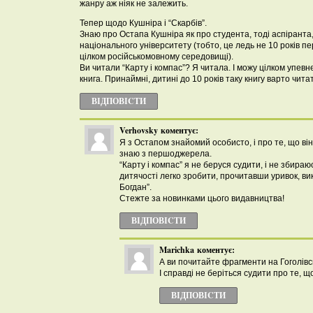
жанру аж ніяк не залежить.
Тепер щодо Кушніра і “Скарбів”.
Знаю про Остапа Кушніра як про студента, тоді аспіранта
національного університету (тобто, це ледь не 10 років пе
цілком російськомовному середовищі).
Ви читали “Карту і компас”? Я читала. І можу цілком упевн
книга. Принаймні, дитині до 10 років таку книгу варто чит
ВІДПОВІCТИ
Verhovsky
коментує:
Я з Остапом знайомий особисто, і про те, що ві
знаю з першоджерела.
“Карту і компас” я не беруся судити, і не збира
дитячості легко зробити, прочитавши уривок, ви
Богдан”.
Стежте за новинками цього видавництва!
ВІДПОВІCТИ
Marichka
коментує:
А ви почитайте фрагменти на Гоголівсь
І справді не беріться судити про те, щ
ВІДПОВІCТИ