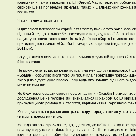
колективній пам’яті предків (за К.Г.Юнгом). Часто таких випробовуван
серйозніше за попереднє, як кілька і таких ініціальних книг, кожна з
все життя.
Частина друга: практична.
Я цікавлюся психологією сприйняття тексту вже багато років, особли
підлітки й те, що впливає безпосередньо на ці аудиторії. А на всі 
надихнуло прочитання книги Наталії Дев’ятко «Карта і компас», як
пригодницької трилогії «Скарби Примарних островів» (видавництво 
2011 рік).
Бо у цій книзі я побачила те, що не бачила у сучасній підлітковій лі
й інших країн.
Не можу сказати, що ця книга потрапила мені до рук випадково. Я д
«Богдан», особливо після того, як побачила перекладну пригодницьк
яку оцінюю дуже-дуже високо. Тому будь-яка новинка від цього видав
мене не оминає.
Не буду переповідати сюжет першої частини «Скарбів Примарних ос
дослідження це не головне, як і визначатися із жанром, бо ця книга
пригодницького роману ХІХ століття, чарівної казки і героїчного фент
Мене цікавлять ініціальні лінії цього твору і герої, за якими у чарівн
чи навіть дорослий читач.
Молода авторка зробила те, що, здається, до неї не наважувався зро
початку твору повела кілька ініціальних ліній. Ні – кілька десятків іні
кожного героя, а це неймовірно ускладнило структуру тексту і структу