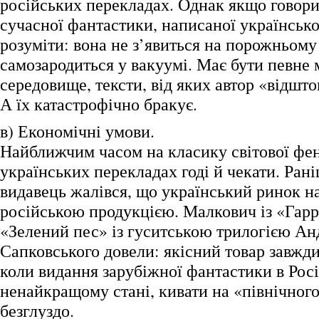
російських перекладах. Однак якщо говори
сучасної фантастики, написаної українськ
розуміти: вона не з’явиться на порожньому 
самозародиться у вакуумі. Має бути певне
середовище, тексти, від яких автор «відшт
А їх катастрофічно бракує.
в) Економічні умови.
Найближчим часом на класику світової фен
українських перекладах годі й чекати. Ран
видавець жалівся, що український ринок 
російською продукцією. Малкович із «Гарр
«Зелений пес» із гуситською трилогією А
Сапковського довели: якісний товар завжди
коли видання зарубіжної фантастики в Росі
ненайкращому стані, кивати на «північного 
безглуздо.