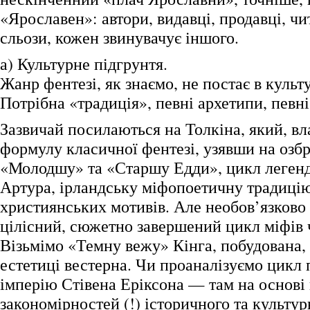
«Ярославен»: автори, видавці, продавці, чи
сльози, кожен звинувачує іншого.
а) Культурне підгрунтя.
Жанр фентезі, як знаємо, не постає в культ
Потрібна «традиція», певні архетипи, певні
Зазвичай посилаються на Толкіна, який, в
формулу класичної фентезі, узявши на озб
«Молодшу» та «Старшу Едди», цикл легенд
Артура, ірландську міфопоетичну традиці
християнських мотивів. Але необов’язково 
цілісний, сюжетно завершений цикл міфів 
Візьмімо «Темну вежу» Кінга, побудована, 
естетиці вестерна. Чи проаналізуємо цикл
імперію Стівена Еріксона — там на основі
закономірностей (!) історичного та культу