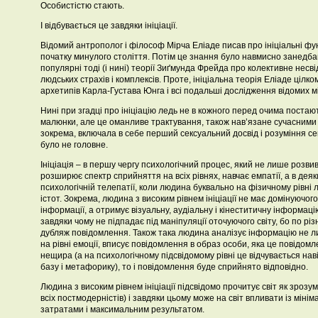
Особистістю стають.
І відбувається це завдяки ініціації.
Відомий антрополог і філософ Мірча Еліаде писав про ініціальні фу
початку минулого століття. Потім це знання було навмисно занедбан
популярні тоді (і нині) теорії Зиґмунда Фрейда про колективне несв
людських страхів і комплексів. Проте, ініціальна теорія Еліаде цілк
архетипів Карла-Густава Юнга і всі подальші дослідження відомих м
Нині при згадці про ініціацію ледь не в кожного перед очима постаю
малюнки, але це оманливе трактування, також нав’язане сучасними у
зокрема, включала в себе перший сексуальний досвід і розуміння се
було не головне.
Ініціація – в першу чергу психологічний процес, який не лише розвив
розширює спектр сприйняття на всіх рівнях, навчає емпатії, а в деяк
психологічній телепатії, коли людина буквально на фізичному рівні 
істот. Зокрема, людина з високим рівнем ініціації не має домінуючо
інформації, а отримує візуальну, аудіальну і кінеститичну інформац
завдяки чому не підпадає під маніпуляції оточуючого світу, бо по рі
дубляж повідомлення. Також така людина аналізує інформацію не лиш
на рівні емоції, вписує повідомлення в образ особи, яка це повідомл
нещира (а на психологічному підсвідомому рівні це відчувається нав
базу і метафорику), то і повідомлення буде сприйнято відповідно.
Людина з високим рівнем ініціації підсвідомо прочитує світ як зрозу
всіх постмодерністів) і завдяки цьому може на світ впливати із мін
затратами і максимальним результатом.