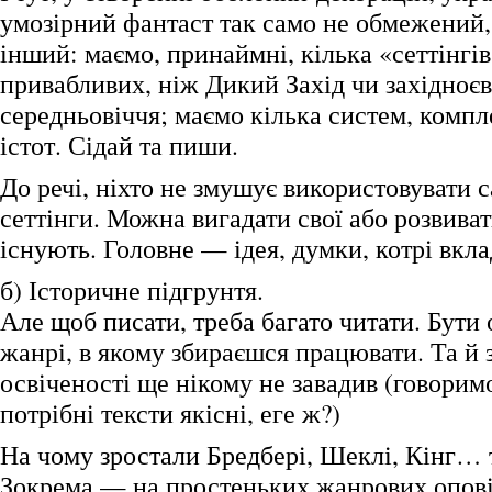
умозірний фантаст так само не обмежений, 
інший: маємо, принаймні, кілька «сеттінгі
привабливих, ніж Дикий Захід чи західноє
середньовіччя; маємо кілька систем, компл
істот. Сідай та пиши.
До речі, ніхто не змушує використовувати 
сеттінги. Можна вигадати свої або розвиват
існують. Головне — ідея, думки, котрі вкл
б) Історичне підгрунтя.
Але щоб писати, треба багато читати. Бути
жанрі, в якому збираєшся працювати. Та й 
освіченості ще нікому не завадив (говорим
потрібні тексти якісні, еге ж?)
На чому зростали Бредбері, Шеклі, Кінг… т
Зокрема — на простеньких жанрових опові