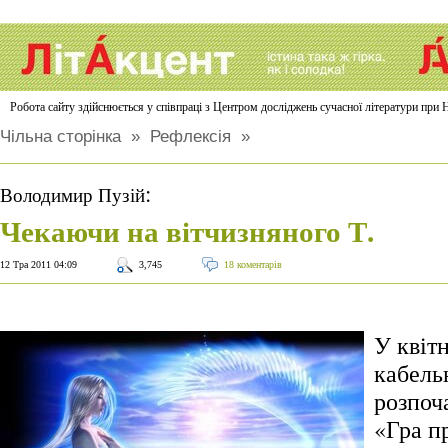
Робота сайту здійснюється у співпраці з Центром досліджень сучасної літератури п
Чільна сторінка
»
Рефлексія
»
:
Володимир Пузій
Чекаючи на вітчизняного Т.
12 Тра 2011 04:09
3,745
18 коментарів
У квітн
кабель
розпоч
«Гра п