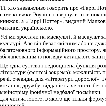
Ті, хто зневажливо говорить про «Гаррі Пот
саме книжки Роулінг навернули ціле покол
книжок, а «Гаррі Поттер», виданий Малко
читання українською.
Усі ми зростали на маскульті, й маскульт з
культурі. Але він буває якісним або не дуж
багатомовного інформаційного простору, як
збалансованим із погляду читацького запиту
Ще одна суттєва і недооцінена функція ро
літератури (фентезі зокрема): можливість 
речі, очевидні для «літератури дорослої». 
кохання, дружбу, відданість, чесність без о
мейнстріму іронічної недбалої посмішки. 
для читача юного, в якого ще тільки форму
цінностей.