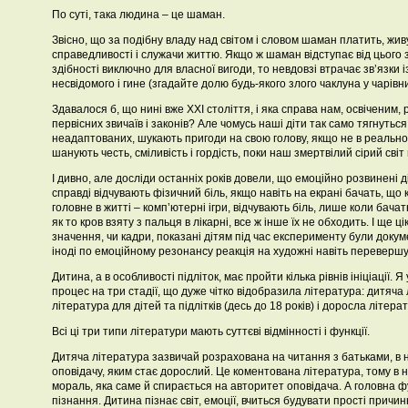
По суті, така людина – це шаман.
Звісно, що за подібну владу над світом і словом шаман платить, жи
справедливості і служачи життю. Якщо ж шаман відступає від цього з
здібності виключно для власної вигоди, то невдовзі втрачає зв’язки 
несвідомого і гине (згадайте долю будь-якого злого чаклуна у чарівни
Здавалося б, що нині вже ХХІ століття, і яка справа нам, освіченим,
первісних звичаїв і законів? Але чомусь наші діти так само тягнутьс
неадаптованих, шукають пригоди на свою голову, якщо не в реальному
шанують честь, сміливість і гордість, поки наш змертвілий сірий сві
І дивно, але досліди останніх років довели, що емоційно розвинені діт
справді відчувають фізичний біль, якщо навіть на екрані бачать, що к
головне в житті – комп’ютерні ігри, відчувають біль, лише коли бача
як то кров взяту з пальця в лікарні, все ж інше їх не обходить. І ще ц
значення, чи кадри, показані дітям під час експерименту були доку
іноді по емоційному резонансу реакція на художні навіть переверш
Дитина, а в особливості підліток, має пройти кілька рівнів ініціації.
процес на три стадії, що дуже чітко відобразила література: дитяча л
література для дітей та підлітків (десь до 18 років) і доросла літера
Всі ці три типи літератури мають суттєві відмінності і функції.
Дитяча література зазвичай розрахована на читання з батьками, в н
оповідачу, яким стає дорослий. Це коментована література, тому в 
мораль, яка саме й спирається на авторитет оповідача. А головна фу
пізнання. Дитина пізнає світ, емоції, вчиться будувати прості причин