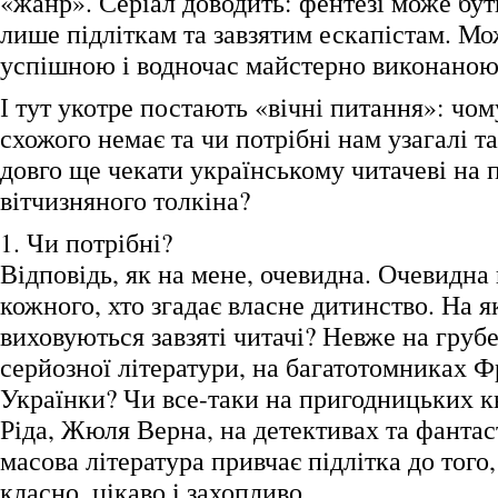
«жанр». Серіал доводить: фентезі може бут
лише підліткам та завзятим ескапістам. Мо
успішною і водночас майстерно виконаною
І тут укотре постають «вічні питання»: чом
схожого немає та чи потрібні нам узагалі т
довго ще чекати українському читачеві на 
вітчизняного толкіна?
1. Чи потрібні?
Відповідь, як на мене, очевидна. Очевидна 
кожного, хто згадає власне дитинство. На 
виховуються завзяті читачі? Невже на груб
серйозної літератури, на багатотомниках Ф
Українки? Чи все-таки на пригодницьких 
Ріда, Жюля Верна, на детективах та фанта
масова література привчає підлітка до того
класно, цікаво і захопливо.