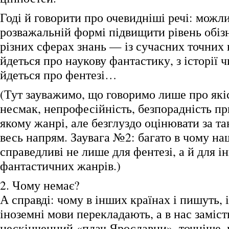
Годі й говорити про очевидніші речі: можли
розважальній формі підвищити рівень обізн
різних сферах знань — із сучасних точних 
йдеться про наукову фантастику, з історії 
йдеться про фентезі…
(Тут зауважимо, що говоримо лише про які
несмак, непрофесійність, безпорадність пр
якому жанрі, але безглуздо оцінювати за т
весь напрям. Заувага №2: багато в чому на
справедливі не лише для фентезі, а й для і
фантастичних жанрів.)
2. Чому немає?
А справді: чому в інших країнах і пишуть, і
іноземні мови перекладають, а в нас заміс
нескінченний «плач Ярославни», точніше, ц