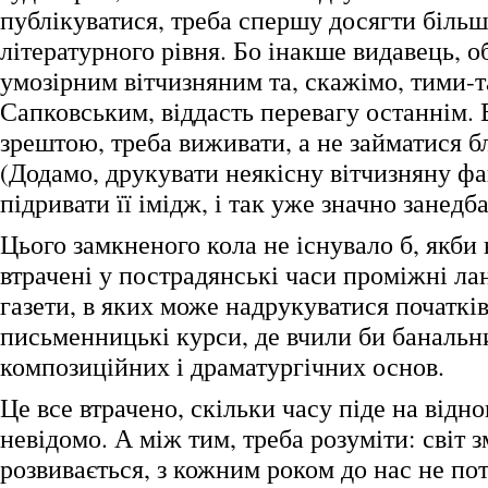
публікуватися, треба спершу досягти біль
літературного рівня. Бо інакше видавець, 
умозірним вітчизняним та, скажімо, тими-
Сапковським, віддасть перевагу останнім. 
зрештою, треба виживати, а не займатися б
(Додамо, друкувати неякісну вітчизняну фа
підривати її імідж, і так уже значно занедб
Цього замкненого кола не існувало б, якби
втрачені у пострадянські часи проміжні ла
газети, в яких може надрукуватися початків
письменницькі курси, де вчили би банальни
композиційних і драматургічних основ.
Це все втрачено, скільки часу піде на від
невідомо. А між тим, треба розуміти: світ з
розвивається, з кожним роком до нас не по