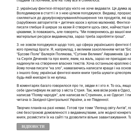
гладким та логічним, але на тому все й спинилось.
2. українську фентезі-літературу ніхто не хоче видавати. Ця думка
Володимиром в статті і я з нею цілком погоджуюся. Видавці, прорах
схиляються до друку/розкручування/поширення тих продуктів, які о
(зарубіжних авторитетів + дитячих казок з купою малюнків). Фентезі-
писати глибше й ширше за казки й створити щось своє, найчастіше і
цікавими, їх поважають, але говорять: “Ми повернемось до вашої кни
матеріальні ресурси видавництва, зараз треба заробляти гроші”.
3. не зовсім погоджуюся щодо того, що сфера українського фентезі бі
кого приклад брати. Я, наприклад, з великим захопленням читав “Б
“Бусове Поле” Валерія Полякова, “Сутінки Великих” Авраменків. Це 
та Сергія Дяченків та про книги, яким, на жаль, зараз не пригадаю н
надихнули на створення власних текстів. Хоча останньою краплею с
йому почав писати “на зло”, намагаючись написати краще і на основі 
з іншого боку, українські фентезі-книги книги треба шукати цілеспрям
будь-якій книгарні їх не купиш.
В коментарях багато говорилося про те, звідки я і хто я. То ось, якщо
себе ідентифікую як автор з міста Стрия. Так, жив вісім років в Одесі
написав “Появу чародія”, але написав як Стриянин, а не Одесит. І п
читача із Західної-Центральної України, а не Південної.
Творчих планів на разі немає. Готові три томи “Легенд світу Антів”, гот
сякі безстрокові домовленості з видавництвами, але жодної конкрет
книги, розмістити їх на сайті та дозволити вільне завантажування. Та
ВІДПОВІCТИ