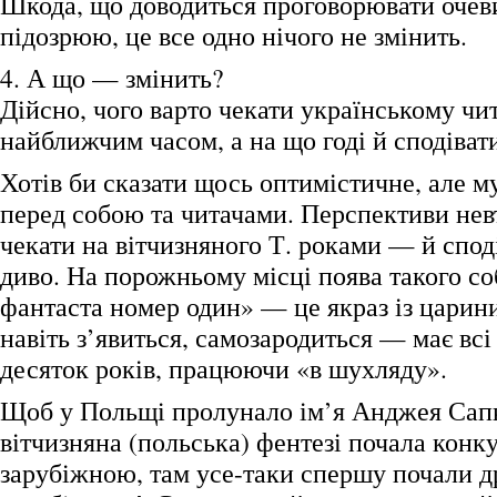
Шкода, що доводиться проговорювати очеви
підозрюю, це все одно нічого не змінить.
4. А що — змінить?
Дійсно, чого варто чекати українському чи
найближчим часом, а на що годі й сподіват
Хотів би сказати щось оптимістичне, але 
перед собою та читачами. Перспективи не
чекати на вітчизняного Т. роками — й спод
диво. На порожньому місці поява такого со
фантаста номер один» — це якраз із царини
навіть з’явиться, самозародиться — має вс
десяток років, працюючи «в шухляду».
Щоб у Польщі пролунало ім’я Анджея Сапк
вітчизняна (польська) фентезі почала конку
зарубіжною, там усе-таки спершу почали д