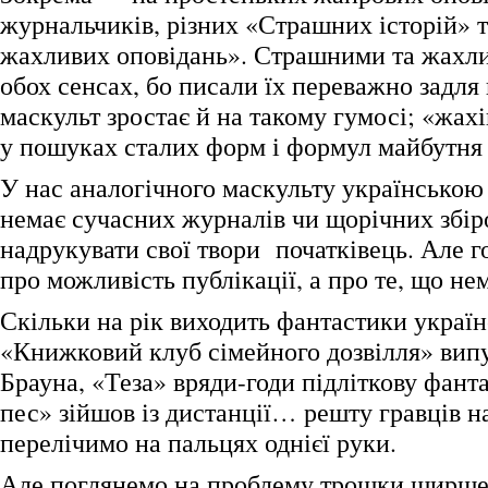
журнальчиків, різних «Страшних історій» 
жахливих оповідань». Страшними та жахли
обох сенсах, бо писали їх переважно задля
маскульт зростає й на такому гумосі; «жах
у пошуках сталих форм і формул майбутня 
У нас аналогічного маскульту українською
немає сучасних журналів чи щорічних збіро
надрукувати свої твори початківець. Але г
про можливість публікації, а про те, що нем
Скільки на рік виходить фантастики украї
«Книжковий клуб сімейного дозвілля» випу
Брауна, «Теза» вряди-годи підліткову фант
пес» зійшов із дистанції… решту гравців н
перелічимо на пальцях однієї руки.
Але поглянемо на проблему трошки ширше