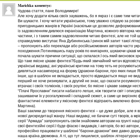
Marichka
коментує:
Чудова стаття, пане Володимире!
Але хочу додати кілька своїх зауважень, бо я якраз і є саме тим чита
Ви шукаєте. І хочу читати українською, тому уважно слідкую за розв
пригодницьких жанрів в Україні (наскільки це дозволяє деформован
із задоволенням дивлюся екранізацію Мартина, кожного вівторка че
частини, і з таким самим задоволенням читаю фентезі, але не той 
справедливо виступає Яна Дубинянська.І ринок мій запит такої літ
– пропонують або переклади або російськомовних авторів часто укр
походження.Потинявшись пару років по книгарнях, шукаючи цікаві ме
почала шукати причини ситуації, що склалася.І ось який висновок з
Що таке якісне цікаве фентезі?Будь-який звичайний читач відповість
українські видавці, ані українські критики на тому геть не розуміються.
дивляться насамперед на форму (дракони-барони, про яких пише Яна
інше, що в шаблон не вкладається, просто відкидається якщо не вид
перший не хоче ризикувати, а другий не знає, що сказати розумного
втрачає і своїх толкієнів, і своїх роулінг, бо якісне і цікаве завжди 
“Плачі Ярославни” писати набагато легше, ніж творити світ і описув
зашиваючи їх у розгалужений і складний сюжет, а саме це вирізняє ф
фантастичні елементи у якісному фентезі відіграють виключно фонов
Мартина).
Ваші заклики до творення якісного фентезі – це дуже добре, але я 
нової дискредитації жанру. Наші видавці, не бачачи суті творів, а 
серії “Армада” запропонують своїм знайомим авторам на грунті наці
свої фентезійні серії.І буде фіаско і видавців, і авторів, бо всі авто
професійно працювати у шаблоні “барони-дракони” вже давно друкую
наша країна двомовна. А ті, що тут лишилися, шаблон літературою н