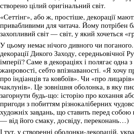
створено цілий оригінальний світ.
«Сеттінг», або ж, простіше, декорації мают
привабливими для читача. Йому потрібен ба
захопливий світ — світ, у який хочеться «г
У цьому немає нічого дивного чи поганого.
декорації Дикого Заходу, середньовічної Ру
імперії? Саме в декораціях і полягає одна з
жанровості, себто впізнаваності. «Я хочу 
про індіанців та ковбоїв». Чи «про лицарів
чаклунів». Це зовнішня оболонка, в яку п
загорнути будь-що: історію про кохання аб
пригоди з побиттям різнокаліберних чудовс
художніх завдань, що ставить перед собою 
— від його смаку, досвіду, переконань…)
І тут, у створенні оболонки-декорацій, укр