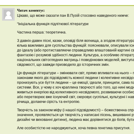
Читач
коментує:
Цікаво, що може сказати пан В.Пузій стосовно наведеного нижче:
“Ініціальна функція підліткової літератури
Частина перша: теоретична.
З давніх-давен пісні, казки, оповіді біля вогнища, а згодом літератур
кілька важливих для суспільства функцій: пояснювали, описували іс
до ідеалу (або протиставляючи справедливо влаштованій картині св
фантазію і розумові здібності людини. Культура, а особливо літер
національних світоглядних матриць і поведінкових моделей, виступ
свідомості, що завжди призводило до історичних змін.
Ця функція літератури – змінювати світ, прямо впливати на нього – п
законами якого діє підсвідомість кожної людини і колективне несвідом
пронизують усе буття людини – це емоції, ідеали, принципи, сама па
системи. Все, у чому є хоч краплина творчості або того, що нині мо
живиться енергією від колективного несвідомого, розвиваючи особис
або перетворює вже існуючий світ, скеровує суспільні, культурні і нав
річища, долаючи сірість та ентропію.
Творчість за законом міфу (і нашої підсвідомості) – божественна спра
значення, проявляється ця творчість у написані пісень, вишиванні
дизайні чи вихованні дитини), людина має дорівнятися до богів, бут
Але особистістю не народжуються, хоча певна генетика присутня.