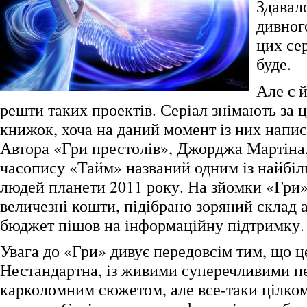
Здавало
дивног
цих сер
буде.
Але є й
решти таких проектів. Серіал знімають за 
книжок, хоча на даний момент із них напис
Автора «Гри престолів», Джорджа Мартіна,
часопису «Тайм» названий одним із найбі
людей планети 2011 року. На зйомки «Гри»
величезні кошти, підібрано зоряний склад 
бюджет пішов на інформаційну підтримку.
Увага до «Гри» дивує передовсім тим, що ц
Нестандартна, із живими суперечливими п
карколомним сюжетом, але все-таки цілко