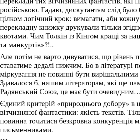
переклади тих вітчизняних фантастів, які 
російською. Гадаю, дискутантам слід було 
цілком логічний крок: вимагати, аби кожн
перекладну книжку друкували тільки згідн
квотами. Чим Толкін із Кінгом кращі за на
та манкуртів»?!..
Але потім не варто дивуватися, що рівень п
ставатиме дедалі нижчим. Бо в літературі п
міркування не повинні бути вирішальними
Здавалося б, нашим літераторам, які ще па
Радянський Союз, це має бути очевидним…
Єдиний критерій «природнього добору» в 
вітчизняної фантастики: якість текстів. Ті
повинна точитися безкровна конкуренція м
письменниками.