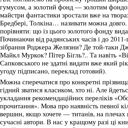
гумусом, а золотий фонд — золотим фондом
майстри фантастики зростали вже на твора
Бредбері, Толкіна… називати можна довго. 
порівняти: що із цього золотого фонду вид
Починаючи від радянських часів і до 2011-
зібрання Роджера Желязни? Де той-таки Д
Майкл Муркок? Пітер Бігль?.. Та навіть «В
Сапковського не здатні видати вже який рік
угоду підписано, переклад готовий).
Можна сперечатися про конкретні прізвища
гідний зватися класиком, хто ні. Але йдетьс
укладання рекомендаційних переліків «Обо
прочитання». Мова про наявність певної к
вершин, якщо хочете — титанів, на плечах 
сучасні автори. В нас у кращому разі ці кн