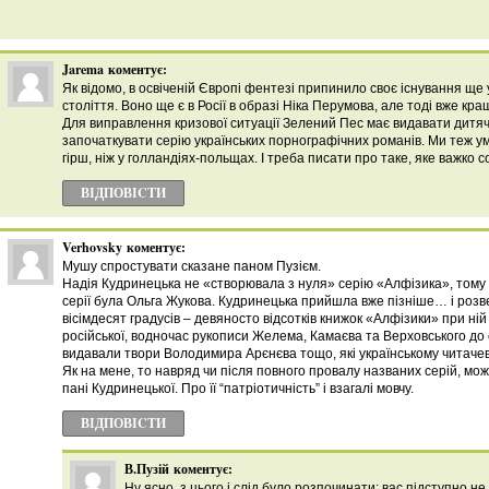
Jarema
коментує:
Як відомо, в освіченій Європі фентезі припинило своє існування ще 
століття. Воно ще є в Росії в образі Ніка Перумова, але тоді вже к
Для виправлення кризової ситуації Зелений Пес має видавати дитяч
започаткувати серію українських порнографічних романів. Ми теж ум
гірш, ніж у голландіях-польщах. І треба писати про таке, яке важко со
ВІДПОВІCТИ
Verhovsky
коментує:
Мушу спростувати сказане паном Пузієм.
Надія Кудринецька не «створювала з нуля» серію «Алфізика», тому
серії була Ольга Жукова. Кудринецька прийшла вже пізніше… і розв
вісімдесят градусів – девяносто відсотків книжок «Алфізики» при ні
російської, водночас рукописи Желема, Камаєва та Верховського до 
видавали твори Володимира Арєнєва тощо, які українському читачеві
Як на мене, то навряд чи після повного провалу названих серій, мо
пані Кудринецької. Про її “патріотичність” і взагалі мовчу.
ВІДПОВІCТИ
В.Пузій
коментує:
Ну ясно, з цього і слід було розпочинати: вас підступно н