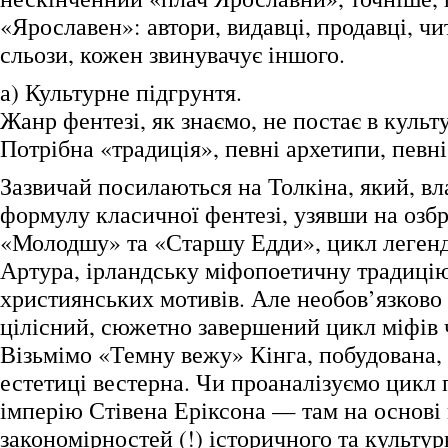
«Ярославен»: автори, видавці, продавці, чи
сльози, кожен звинувачує іншого.
а) Культурне підгрунтя.
Жанр фентезі, як знаємо, не постає в культ
Потрібна «традиція», певні архетипи, певні
Зазвичай посилаються на Толкіна, який, в
формулу класичної фентезі, узявши на озб
«Молодшу» та «Старшу Едди», цикл легенд
Артура, ірландську міфопоетичну традиці
християнських мотивів. Але необов’язково 
цілісний, сюжетно завершений цикл міфів 
Візьмімо «Темну вежу» Кінга, побудована, 
естетиці вестерна. Чи проаналізуємо цикл
імперію Стівена Еріксона — там на основі
закономірностей (!) історичного та культу