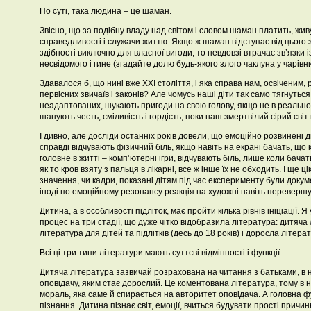
По суті, така людина – це шаман.
Звісно, що за подібну владу над світом і словом шаман платить, жи
справедливості і служачи життю. Якщо ж шаман відступає від цього з
здібності виключно для власної вигоди, то невдовзі втрачає зв’язки 
несвідомого і гине (згадайте долю будь-якого злого чаклуна у чарівни
Здавалося б, що нині вже ХХІ століття, і яка справа нам, освіченим,
первісних звичаїв і законів? Але чомусь наші діти так само тягнутьс
неадаптованих, шукають пригоди на свою голову, якщо не в реальному
шанують честь, сміливість і гордість, поки наш змертвілий сірий сві
І дивно, але досліди останніх років довели, що емоційно розвинені діт
справді відчувають фізичний біль, якщо навіть на екрані бачать, що к
головне в житті – комп’ютерні ігри, відчувають біль, лише коли бача
як то кров взяту з пальця в лікарні, все ж інше їх не обходить. І ще ц
значення, чи кадри, показані дітям під час експерименту були доку
іноді по емоційному резонансу реакція на художні навіть переверш
Дитина, а в особливості підліток, має пройти кілька рівнів ініціації.
процес на три стадії, що дуже чітко відобразила література: дитяча л
література для дітей та підлітків (десь до 18 років) і доросла літера
Всі ці три типи літератури мають суттєві відмінності і функції.
Дитяча література зазвичай розрахована на читання з батьками, в н
оповідачу, яким стає дорослий. Це коментована література, тому в 
мораль, яка саме й спирається на авторитет оповідача. А головна фу
пізнання. Дитина пізнає світ, емоції, вчиться будувати прості причин