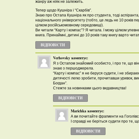
жанру аж ніяк не залежить.
Тепер щодо Кушніра і “Скарбів”.
Знаю про Остапа Кушніра як про студента, тоді аспіранта
національного університету (тобто, це ледь не 10 років пе
цілком російськомовному середовищі).
Ви читали “Карту і компас”? Я читала. І можу цілком упевн
книга. Принаймні, дитині до 10 років таку книгу варто чит
ВІДПОВІCТИ
Verhovsky
коментує:
Я з Остапом знайомий особисто, і про те, що ві
знаю з першоджерела.
“Карту і компас” я не беруся судити, і не збира
дитячості легко зробити, прочитавши уривок, ви
Богдан”.
Стежте за новинками цього видавництва!
ВІДПОВІCТИ
Marichka
коментує:
А ви почитайте фрагменти на Гоголівсь
І справді не беріться судити про те, щ
ВІДПОВІCТИ