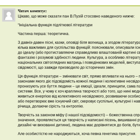
Читач
коментує:
Цікаво, що може сказати пан В.Пузій стосовно наведеного нижче:
“Ініціальна функція підліткової літератури
Частина перша: теоретична.
З давніх-давен пісні, казки, оповіді біля вогнища, а згодом літератур
кілька важливих для суспільства функцій: пояснювали, описували іс
до ідеалу (або протиставляючи справедливо влаштованій картині св
фантазію і розумові здібності людини. Культура, а особливо літер
національних світоглядних матриць і поведінкових моделей, виступ
свідомості, що завжди призводило до історичних змін.
Ця функція літератури – змінювати світ, прямо впливати на нього – п
законами якого діє підсвідомість кожної людини і колективне несвідом
пронизують усе буття людини – це емоції, ідеали, принципи, сама па
системи. Все, у чому є хоч краплина творчості або того, що нині мо
живиться енергією від колективного несвідомого, розвиваючи особис
або перетворює вже існуючий світ, скеровує суспільні, культурні і нав
річища, долаючи сірість та ентропію.
Творчість за законом міфу (і нашої підсвідомості) – божественна спра
значення, проявляється ця творчість у написані пісень, вишиванні
дизайні чи вихованні дитини), людина має дорівнятися до богів, бут
Але особистістю не народжуються, хоча певна генетика присутня.