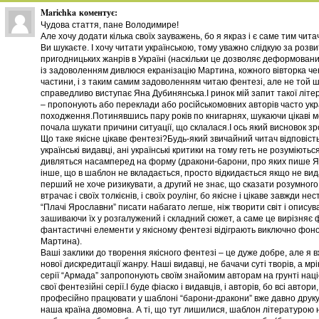
Marichka
коментує:
Чудова стаття, пане Володимире!
Але хочу додати кілька своїх зауважень, бо я якраз і є саме тим чита
Ви шукаєте. І хочу читати українською, тому уважно слідкую за розв
пригодницьких жанрів в Україні (наскільки це дозволяє деформован
із задоволенням дивлюся екранізацію Мартина, кожного вівторка че
частини, і з таким самим задоволенням читаю фентезі, але не той 
справедливо виступає Яна Дубинянська.І ринок мій запит такої літ
– пропонують або переклади або російськомовних авторів часто укр
походження.Потинявшись пару років по книгарнях, шукаючи цікаві ме
почала шукати причини ситуації, що склалася.І ось який висновок з
Що таке якісне цікаве фентезі?Будь-який звичайний читач відповість
українські видавці, ані українські критики на тому геть не розуміються.
дивляться насамперед на форму (дракони-барони, про яких пише Яна
інше, що в шаблон не вкладається, просто відкидається якщо не вид
перший не хоче ризикувати, а другий не знає, що сказати розумного
втрачає і своїх толкієнів, і своїх роулінг, бо якісне і цікаве завжди 
“Плачі Ярославни” писати набагато легше, ніж творити світ і описув
зашиваючи їх у розгалужений і складний сюжет, а саме це вирізняє ф
фантастичні елементи у якісному фентезі відіграють виключно фонов
Мартина).
Ваші заклики до творення якісного фентезі – це дуже добре, але я 
нової дискредитації жанру. Наші видавці, не бачачи суті творів, а 
серії “Армада” запропонують своїм знайомим авторам на грунті наці
свої фентезійні серії.І буде фіаско і видавців, і авторів, бо всі авто
професійно працювати у шаблоні “барони-дракони” вже давно друкую
наша країна двомовна. А ті, що тут лишилися, шаблон літературою н