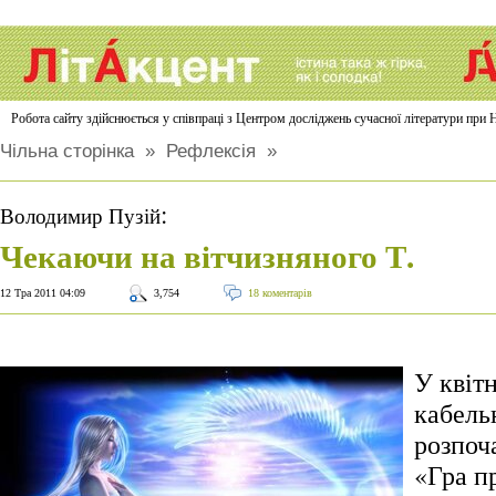
Робота сайту здійснюється у співпраці з Центром досліджень сучасної літератури п
Чільна сторінка
»
Рефлексія
»
:
Володимир Пузій
Чекаючи на вітчизняного Т.
12 Тра 2011 04:09
3,754
18 коментарів
У квітн
кабель
розпоч
«Гра п