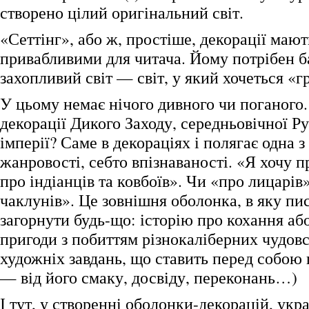
створено цілий оригінальний світ.
«Сеттінг», або ж, простіше, декорації мают
привабливими для читача. Йому потрібен ба
захопливий світ — світ, у який хочеться «г
У цьому немає нічого дивного чи поганого.
декорації Дикого Заходу, середньовічної Ру
імперії? Саме в декораціях і полягає одна з
жанровості, себто впізнаваності. «Я хочу 
про індіанців та ковбоїв». Чи «про лицарів
чаклунів». Це зовнішня оболонка, в яку п
загорнути будь-що: історію про кохання аб
пригоди з побиттям різнокаліберних чудовс
художніх завдань, що ставить перед собою 
— від його смаку, досвіду, переконань…)
І тут, у створенні оболонки-декорацій, укр