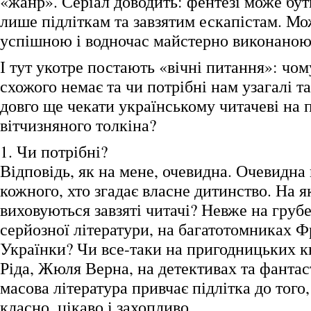
«жанр». Серіал доводить: фентезі може бут
лише підліткам та завзятим ескапістам. Мо
успішною і водночас майстерно виконаною
І тут укотре постають «вічні питання»: чом
схожого немає та чи потрібні нам узагалі т
довго ще чекати українському читачеві на 
вітчизняного толкіна?
1. Чи потрібні?
Відповідь, як на мене, очевидна. Очевидна 
кожного, хто згадає власне дитинство. На 
виховуються завзяті читачі? Невже на груб
серйозної літератури, на багатотомниках Ф
Українки? Чи все-таки на пригодницьких 
Ріда, Жюля Верна, на детективах та фанта
масова література привчає підлітка до того
класно, цікаво і захопливо.