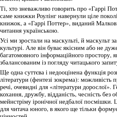
Ті, хто зневажливо говорить про «Гаррі Пот
саме книжки Роулінг навернули ціле покол
книжок, а «Гаррі Поттер», виданий Малко
читання українською.
Усі ми зростали на маскульті, й маскульт з
культурі. Але він буває якісним або не дуж
багатомовного інформаційного простору, як
збалансованим із погляду читацького запиту
Ще одна суттєва і недооцінена функція ро
літератури (фентезі зокрема): можливість 
речі, очевидні для «літератури дорослої». 
кохання, дружбу, відданість, чесність без о
мейнстріму іронічної недбалої посмішки. 
для читача юного, в якого ще тільки форму
цінностей.