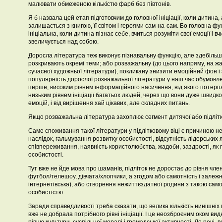
малювати обмеженою кількістю фарб без півтонів.
Я б назвала цей етап підготовчим до головної ініціації, коли дитина, 
залишається з книгою, її світом і героями сам-на-сам. Бо головна фун
ініціальна, коли дитина пізнає себе, вчиться розуміти свої емоції і вч
звеличується над собою.
Доросла література теж виконує пізнавальну функцію, але здебільш
розкривають окремі теми; або розважальну (до цього напряму, на жа
сучасної художньої літератури), покликану знизити емоційний фон і 
популярність дорослої розважальної літератури у наш час обумовл
перше, високим рівнем інформаційного насичення, від якого потерп
низьким рівнем ініціації багатьох людей, через що вони дуже швидко
емоцій, і від вирішення хай цікавих, але складних питань.
Якщо розважальна література захоплює сегмент дитячої або підлітк
Саме споживання такої літератури у підлітковому віці є причиною недо
наслідок, гальмування розвитку особистості, відсутність лідерських 
співпереживання, наявність користолюбства, жадоби, заздрості, як
особистості.
Тут вже не йде мова про шаманів, підліток не доростає до рівня члену
футбол/телешоу, дівчата/хлопчики, а згодом або самотність і залежн
інтернетівська), або створення нежиттєздатної родини з такою са
особистістю.
Заради справедливості треба сказати, що велика кількість нинішніх п
вже не добрала потрібного рівні ініціації. І це неозброєним оком ви