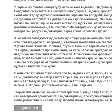
гладким та логічним, але на тому все й спинилось.
2. українську фентезі-літературу ніхто не хоче видавати. Ця думка
Володимиром в статті і я з нею цілком погоджуюся. Видавці, прорах
схиляються до друку/розкручування/поширення тих продуктів, які о
(зарубіжних авторитетів + дитячих казок з купою малюнків). Фентезі-
писати глибше й ширше за казки й створити щось своє, найчастіше і
цікавими, їх поважають, але говорять: “Ми повернемось до вашої кни
матеріальні ресурси видавництва, зараз треба заробляти гроші”.
3. не зовсім погоджуюся щодо того, що сфера українського фентезі бі
кого приклад брати. Я, наприклад, з великим захопленням читав “Б
“Бусове Поле” Валерія Полякова, “Сутінки Великих” Авраменків. Це 
та Сергія Дяченків та про книги, яким, на жаль, зараз не пригадаю н
надихнули на створення власних текстів. Хоча останньою краплею с
йому почав писати “на зло”, намагаючись написати краще і на основі 
з іншого боку, українські фентезі-книги книги треба шукати цілеспрям
будь-якій книгарні їх не купиш.
В коментарях багато говорилося про те, звідки я і хто я. То ось, якщо
себе ідентифікую як автор з міста Стрия. Так, жив вісім років в Одесі
написав “Появу чародія”, але написав як Стриянин, а не Одесит. І п
читача із Західної-Центральної України, а не Південної.
Творчих планів на разі немає. Готові три томи “Легенд світу Антів”, гот
сякі безстрокові домовленості з видавництвами, але жодної конкрет
книги, розмістити їх на сайті та дозволити вільне завантажування. Та
ВІДПОВІCТИ