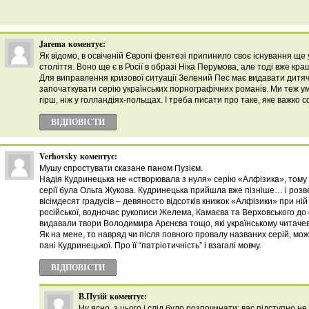
Jarema
коментує:
Як відомо, в освіченій Європі фентезі припинило своє існування ще 
століття. Воно ще є в Росії в образі Ніка Перумова, але тоді вже к
Для виправлення кризової ситуації Зелений Пес має видавати дитяч
започаткувати серію українських порнографічних романів. Ми теж ум
гірш, ніж у голландіях-польщах. І треба писати про таке, яке важко со
ВІДПОВІCТИ
Verhovsky
коментує:
Мушу спростувати сказане паном Пузієм.
Надія Кудринецька не «створювала з нуля» серію «Алфізика», тому
серії була Ольга Жукова. Кудринецька прийшла вже пізніше… і розв
вісімдесят градусів – девяносто відсотків книжок «Алфізики» при ні
російської, водночас рукописи Желема, Камаєва та Верховського до 
видавали твори Володимира Арєнєва тощо, які українському читачеві
Як на мене, то навряд чи після повного провалу названих серій, мо
пані Кудринецької. Про її “патріотичність” і взагалі мовчу.
ВІДПОВІCТИ
В.Пузій
коментує:
Ну ясно, з цього і слід було розпочинати: вас підступно н