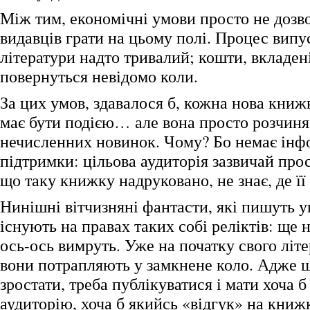
Між тим, економічні умови просто не дозв
видавців грати на цьому полі. Процес випу
літератури надто тривалий; кошти, вкладен
повернуться невідомо коли.
За цих умов, здавалося б, кожна нова кни
має бути подією… але вона просто розчиня
нечисленних новинок. Чому? Бо немає інф
підтримки: цільова аудиторія зазвичай прос
що таку книжку надруковано, не знає, де її
Нинішні вітчизняні фантасти, які пишуть у
існують на правах таких собі реліктів: ще 
ось-ось вимруть. Уже на початку свого літ
вони потрапляють у замкнене коло. Адже 
зростати, треба публікуватися і мати хоча 
аудиторію, хоча б якийсь «відгук» на книж