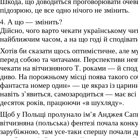
Шкода, що доводиться проговорювати очеви
підозрюю, це все одно нічого не змінить.
4. А що — змінить?
Дійсно, чого варто чекати українському чи
найближчим часом, а на що годі й сподіват
Хотів би сказати щось оптимістичне, але 
перед собою та читачами. Перспективи не
чекати на вітчизняного Т. роками — й спод
диво. На порожньому місці поява такого со
фантаста номер один» — це якраз із царини
навіть з’явиться, самозародиться — має вс
десяток років, працюючи «в шухляду».
Щоб у Польщі пролунало ім’я Анджея Сапк
вітчизняна (польська) фентезі почала конку
зарубіжною, там усе-таки спершу почали д