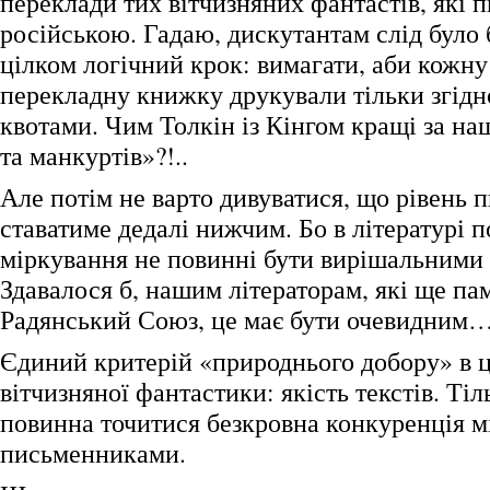
переклади тих вітчизняних фантастів, які 
російською. Гадаю, дискутантам слід було 
цілком логічний крок: вимагати, аби кожн
перекладну книжку друкували тільки згідн
квотами. Чим Толкін із Кінгом кращі за на
та манкуртів»?!..
Але потім не варто дивуватися, що рівень п
ставатиме дедалі нижчим. Бо в літературі п
міркування не повинні бути вирішальними
Здавалося б, нашим літераторам, які ще па
Радянський Союз, це має бути очевидним…
Єдиний критерій «природнього добору» в 
вітчизняної фантастики: якість текстів. Ті
повинна точитися безкровна конкуренція м
письменниками.