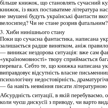
більше книжок, що становлять сучасний к
книжок, із яких поставатиме література на
не змушені будуть українські фантасти вко
велосипед? Чи не стане розрив фатальним?.
3. Хиби нинішнього стану
Поки що сучасна фантастика, написана ук
залишається радше винятком, аніж правило
— виникає нездорова ситуація: вже сам фа
«україномовності» твору сприймається баг
перевага. Себто те, що книжка написана у
виправдовує відсутність власне письменниц
психологічну недостовірність, драматургіч
— ба навіть невміння писати літературною
Абсурдність ситуації, в якій перебуваємо, 
коли чуєш дискусїі з приводу, чи варто вид