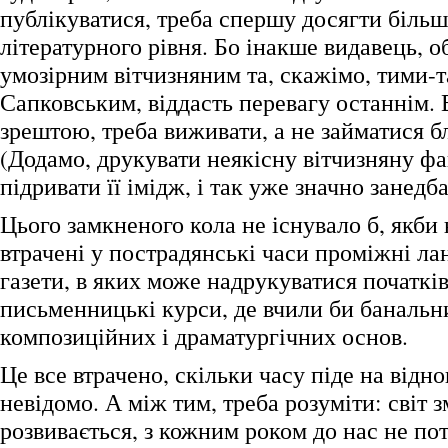
публікуватися, треба спершу досягти біль
літературного рівня. Бо інакше видавець, 
умозірним вітчизняним та, скажімо, тими-
Сапковським, віддасть перевагу останнім. 
зрештою, треба виживати, а не займатися б
(Додамо, друкувати неякісну вітчизняну фа
підривати її імідж, і так уже значно занедб
Цього замкненого кола не існувало б, якби
втрачені у пострадянські часи проміжні ла
газети, в яких може надрукуватися початків
письменницькі курси, де вчили би банальни
композиційних і драматургічних основ.
Це все втрачено, скільки часу піде на від
невідомо. А між тим, треба розуміти: світ з
розвивається, з кожним роком до нас не по