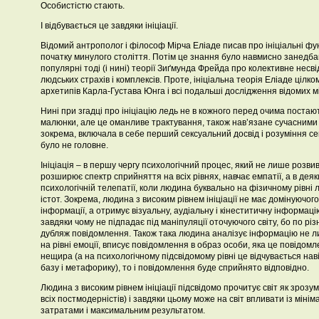
Особистістю стають.
І відбувається це завдяки ініціації.
Відомий антрополог і філософ Мірча Еліаде писав про ініціальні фу
початку минулого століття. Потім це знання було навмисно занедбан
популярні тоді (і нині) теорії Зиґмунда Фрейда про колективне несв
людських страхів і комплексів. Проте, ініціальна теорія Еліаде цілк
архетипів Карла-Густава Юнга і всі подальші дослідження відомих м
Нині при згадці про ініціацію ледь не в кожного перед очима постаю
малюнки, але це оманливе трактування, також нав’язане сучасними у
зокрема, включала в себе перший сексуальний досвід і розуміння се
було не головне.
Ініціація – в першу чергу психологічний процес, який не лише розвив
розширює спектр сприйняття на всіх рівнях, навчає емпатії, а в деяк
психологічній телепатії, коли людина буквально на фізичному рівні 
істот. Зокрема, людина з високим рівнем ініціації не має домінуючо
інформації, а отримує візуальну, аудіальну і кінеститичну інформац
завдяки чому не підпадає під маніпуляції оточуючого світу, бо по рі
дубляж повідомлення. Також така людина аналізує інформацію не лиш
на рівні емоції, вписує повідомлення в образ особи, яка це повідомл
нещира (а на психологічному підсвідомому рівні це відчувається нав
базу і метафорику), то і повідомлення буде сприйнято відповідно.
Людина з високим рівнем ініціації підсвідомо прочитує світ як зрозу
всіх постмодерністів) і завдяки цьому може на світ впливати із мін
затратами і максимальним результатом.