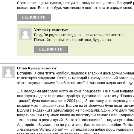
Состерігаєш цю метушню, і розумієш, чому не пощастило. Бо куций 
пощастило. Бо готові будь-чим високим пожертвовати заради свого, 
ВІДПОВІCТИ
Verhovsky
коментує:
Бачу, Ви радянська людина – не читали, але кажете!
Почитайте, потiм висловлюйтеся, будь ласка.
ВІДПОВІCТИ
Остап Кушнір
коментує:
Вставлю і я свої “п’ять копійок”, поділюся власним досвідом-міркува
коментарях згадували. Отже, як молодий і нікому незнаний автор, щ
зіштовхнувся з такими “особливостями” вітчизняної видавничої індуст
1. з молодими авторами ніхто не хоче працювати. Не тільки видават
аналізувати, давати рекомендації до вдосконалення тексту. “Поява ч
трилогії, була написана ще в 2004 році. З того часу я вивішував ури
розділи у різні видавництва. Відгуки на літфорумах були позитивни
Відгуки з видавництв здебільшого не приходили. Єдині, хто дали так
Капранови, які тоді мали вплив на політику “Зеленого Пса”. Капрано
текст занадто розтягнутий і багато “толкієнщини” — надмогутні кіл
Арагорнів… Зауваження до уваги взяв, багато що переробив. Потім,
з львівською “Астролябією” — її літредактори добре проштудіювали 