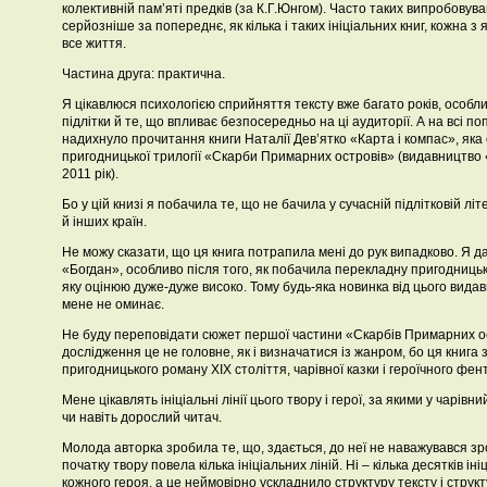
колективній пам’яті предків (за К.Г.Юнгом). Часто таких випробовуван
серйозніше за попереднє, як кілька і таких ініціальних книг, кожна з
все життя.
Частина друга: практична.
Я цікавлюся психологією сприйняття тексту вже багато років, особли
підлітки й те, що впливає безпосередньо на ці аудиторії. А на всі 
надихнуло прочитання книги Наталії Дев’ятко «Карта і компас», як
пригодницької трилогії «Скарби Примарних островів» (видавництво 
2011 рік).
Бо у цій книзі я побачила те, що не бачила у сучасній підлітковій лі
й інших країн.
Не можу сказати, що ця книга потрапила мені до рук випадково. Я д
«Богдан», особливо після того, як побачила перекладну пригодницьк
яку оцінюю дуже-дуже високо. Тому будь-яка новинка від цього видав
мене не оминає.
Не буду переповідати сюжет першої частини «Скарбів Примарних ос
дослідження це не головне, як і визначатися із жанром, бо ця книга
пригодницького роману ХІХ століття, чарівної казки і героїчного фент
Мене цікавлять ініціальні лінії цього твору і герої, за якими у чарівн
чи навіть дорослий читач.
Молода авторка зробила те, що, здається, до неї не наважувався зро
початку твору повела кілька ініціальних ліній. Ні – кілька десятків іні
кожного героя, а це неймовірно ускладнило структуру тексту і структу