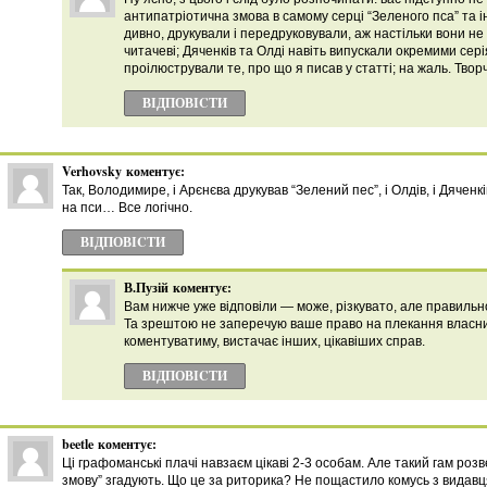
антипатріотична змова в самому серці “Зеленого пса” та ін
дивно, друкували і передруковували, аж настільки вони не 
читачеві; Дяченків та Олді навіть випускали окремими сер
проілюстрували те, про що я писав у статті; на жаль. Творч
ВІДПОВІCТИ
Verhovsky
коментує:
Так, Володимире, і Арєнєва друкував “Зелений пес”, і Олдів, і Дяченкі
на пси… Все логічно.
ВІДПОВІCТИ
В.Пузій
коментує:
Вам нижче уже відповіли — може, різкувато, але правильн
Та зрештою не заперечую ваше право на плекання власних
коментуватиму, вистачає інших, цікавіших справ.
ВІДПОВІCТИ
beetle
коментує:
Ці графоманські плачі навзаєм цікаві 2-3 особам. Але такий гам роз
змову” згадують. Що це за риторика? Не пощастило комусь з видавц