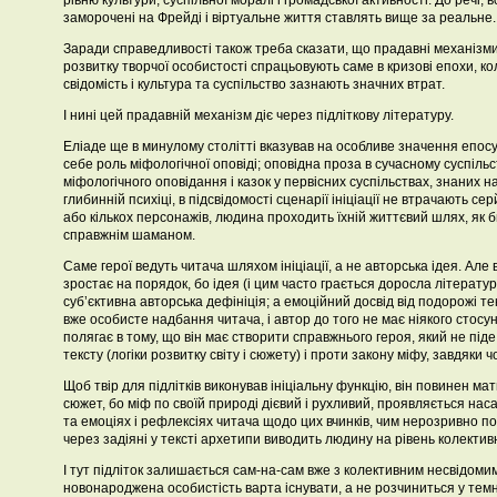
рівню культури, суспільної моралі і громадської активності. До речі, в
заморочені на Фрейді і віртуальне життя ставлять вище за реальне.
Заради справедливості також треба сказати, що прадавні механізм
розвитку творчої особистості спрацьовують саме в кризові епохи, 
свідомість і культура та суспільство зазнають значних втрат.
І нині цей прадавній механізм діє через підліткову літературу.
Еліаде ще в минулому столітті вказував на особливе значення епосу
себе роль міфологічної оповіді; оповідна проза в сучасному суспільс
міфологічного оповідання і казок у первісних суспільствах, знаних на
глибинній психіці, в підсвідомості сценарії ініціації не втрачають с
або кількох персонажів, людина проходить їхній життєвий шлях, як 
справжнім шаманом.
Саме герої ведуть читача шляхом ініціації, а не авторська ідея. Але 
зростає на порядок, бо ідея (і цим часто грається доросла літерату
суб’єктивна авторська дефініція; а емоційний досвід від подорожі те
вже особисте надбання читача, і автор до того не має ніякого стосун
полягає в тому, що він має створити справжнього героя, який не піде 
тексту (логіки розвитку світу і сюжету) і проти закону міфу, завдяки чо
Щоб твір для підлітків виконував ініціальну функцію, він повинен м
сюжет, бо міф по своїй природі дієвий і рухливий, проявляється на
та емоціях і рефлексіях читача щодо цих вчинків, чим нерозривно пов’
через задіяні у тексті архетипи виводить людину на рівень колектив
І тут підліток залишається сам-на-сам вже з колективним несвідомим
новонароджена особистість варта існувати, а не розчиниться у темн