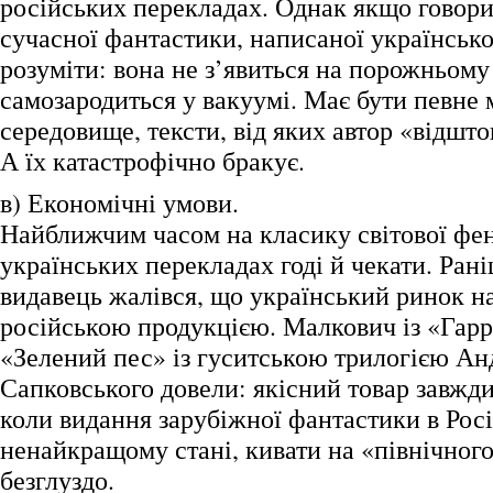
російських перекладах. Однак якщо говори
сучасної фантастики, написаної українськ
розуміти: вона не з’явиться на порожньому 
самозародиться у вакуумі. Має бути певне
середовище, тексти, від яких автор «відшт
А їх катастрофічно бракує.
в) Економічні умови.
Найближчим часом на класику світової фен
українських перекладах годі й чекати. Ран
видавець жалівся, що український ринок 
російською продукцією. Малкович із «Гарр
«Зелений пес» із гуситською трилогією А
Сапковського довели: якісний товар завжди
коли видання зарубіжної фантастики в Росі
ненайкращому стані, кивати на «північного 
безглуздо.