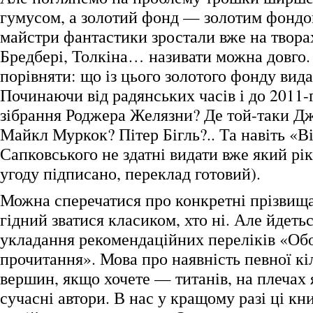
гумусом, а золотий фонд — золотим фондом
майстри фантастики зростали вже на твора
Бредбері, Толкіна… називати можна довго. 
порівняти: що із цього золотого фонду вид
Починаючи від радянських часів і до 2011-
зібрання Роджера Желязни? Де той-таки Д
Майкл Муркок? Пітер Бігль?.. Та навіть «В
Сапковського не здатні видати вже який рік
угоду підписано, переклад готовий).
Можна сперечатися про конкретні прізвища
гідний зватися класиком, хто ні. Але йдетьс
укладання рекомендаційних переліків «Обо
прочитання». Мова про наявність певної к
вершин, якщо хочете — титанів, на плечах 
сучасні автори. В нас у кращому разі ці кн