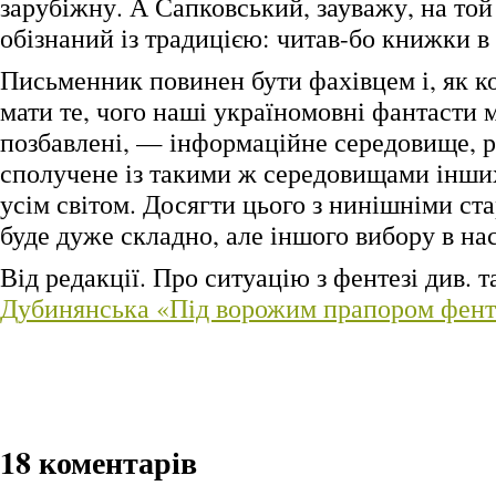
зарубіжну. А Сапковський, зауважу, на той
обізнаний із традицією: читав-бо книжки в 
Письменник повинен бути фахівцем і, як к
мати те, чого наші україномовні фантасти
позбавлені, — інформаційне середовище, р
сполучене із такими ж середовищами інших 
усім світом. Досягти цього з нинішніми с
буде дуже складно, але іншого вибору в на
Від редакції. Про ситуацію з фентезі див. 
Дубинянська «Під ворожим прапором фент
18 коментарів