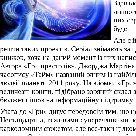
Здавало
дивног
цих сер
буде.
Але є й
решти таких проектів. Серіал знімають за 
книжок, хоча на даний момент із них напис
Автора «Гри престолів», Джорджа Мартіна,
часопису «Тайм» названий одним із найбі
людей планети 2011 року. На зйомки «Гри»
величезні кошти, підібрано зоряний склад 
бюджет пішов на інформаційну підтримку.
Увага до «Гри» дивує передовсім тим, що ц
Нестандартна, із живими суперечливими п
карколомним сюжетом, але все-таки цілко