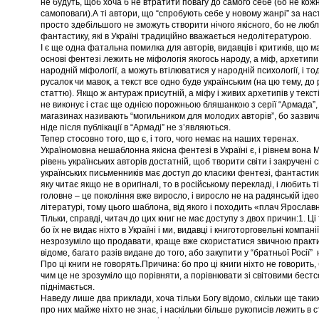
не будуть, щоб хоча б не втратити повагу до самого себе (бо не кож
самоповаги).А ті автори, що “спробують себе у новому жанрі” за на
просто здебільшого не зможуть створити нічого якісного, бо не любл
фантастику, які в Україні традиційно вважається недолітературою.
І є ще одна фатальна помилка для авторів, видавців і критиків, що м
основі фентезі лежить не міфологія якогось народу, а міф, архетипи
народній міфології, а можуть втілюватися у народній психології, і тод
русалок чи мавок, а текст все одно буде українським (на цю тему, до 
статтю). Якщо ж антураж присутній, а міфу і живих архетипів у тексті
не виконує і стає ще однією порожньою бляшанкою з серії “Армада”,
магазинах називають “могильником для молодих авторів”, бо зазвича
ніде після публікації в “Армаді” не з’являються.
Тепер стосовно того, що є, і того, чого немає на наших теренах.
Україномовна нешаблонна якісна фентезі в Україні є, і рівнем вона 
рівень українських авторів достатній, щоб творити світи і закручені
українських письменників має доступ до класики фентезі, фантастики
яку читає якщо не в оригіналі, то в російському перекладі, і любить ті
головне – це покоління вже виросло, і виросло не на радянській ідео
літературі, тому цього шаблона, від якого і походить «плач Ярослав
Тільки, справді, читач до цих книг не має доступу з двох причин:1. 
бо їх не видає ніхто в Україні і ми, видавці і книготорговельні компані
незрозуміло що продавати, краще вже скористатися звичною практ
відоме, багато разів видане до того, або закупити у “братньої Росії”
Про ці книги не говорять.Причина: бо про ці книги ніхто не говорить, 
чим це не зрозуміло що порівняти, а порівнювати зі світовими бест
піднімається.
Наведу лише два приклади, хоча тільки Богу відомо, скільки ще таких 
про них майже ніхто не знає, і наскільки більше рукописів лежить в 