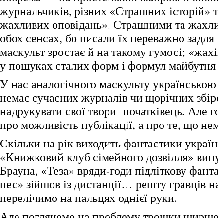
журнальчиків, різних «Страшних історій» 
жахливих оповідань». Страшними та жахли
обох сенсах, бо писали їх переважно задля
маскульт зростає й на такому гумосі; «жах
у пошуках сталих форм і формул майбутня 
У нас аналогічного маскульту українською
немає сучасних журналів чи щорічних збіро
надрукувати свої твори початківець. Але г
про можливість публікації, а про те, що нем
Скільки на рік виходить фантастики украї
«Книжковий клуб сімейного дозвілля» випу
Брауна, «Теза» вряди-годи підліткову фант
пес» зійшов із дистанції… решту гравців н
перелічимо на пальцях однієї руки.
Але поглянемо на проблему трошки ширше