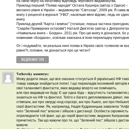
на свою чергу на негативну відповідь чергового видавництва.
Приклад перший.”Поява чародія” Остапа Кушніра (автор з Одеси) 
високого рівня в Україні – видавництво “Світозар”, 2009 рік. Я сама
книгу з рецензії в журналі “УФО”, наскільки мені відомо, ледь не єди
книгу.
Приклад другий.”Карта і компас” (точніше, перша частина пригодниц
“Скарби Примарних островів”) Наталії Дев’ятко (автор з Дніпропетр
«Навчальна книга – Богдан», 2011 рік. Про цю книгу я дізналася, бо
новинами «Богдана», оскільки закохана в їхню перекладну пригодниц
От і подумайте, чи реальна нині поява в Україні своїх толкієнів чи вз
рівня?І, головне, чи дізнається про це читач?
ВІДПОВІCТИ
Verhovsky
коментує:
Можу додати лише, що все сказане стосується й української НФ тако
товар завжди знайдеться попит. І що перекладів іноземний авторів 
свої талановиті фантасти, яких видавці вперто не помічають.
але про видавців не буду. Є ще одна біда – відсутність талановитих
знаються на НФ та фентезі. Тобто є багато дипломованих дівчат, яки
стімпанк, ані про свордс-енд-сорсері, ані про Хьюго, ані про Небьюлу
серії фантастики. Як, наприклад, Надія Кудринецька завалила “Алфіз
чого “Зелений пес” власне і зійшов з дистанції. Особиста скромніст
оприлюднити той факт, що до серій фантастики, виданих Капранов
причетність. Так що кажучи про те, що “Зелений пес” зійшов з дистанці
кажучи.