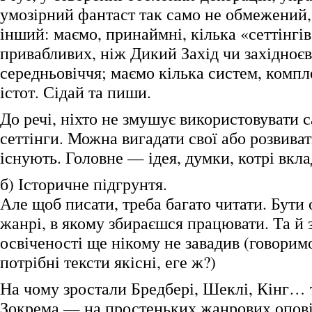
умозірний фантаст так само не обмежений, 
інший: маємо, принаймні, кілька «сеттінгі
привабливих, ніж Дикий Захід чи західноє
середньовіччя; маємо кілька систем, компл
істот. Сідай та пиши.
До речі, ніхто не змушує використовувати 
сеттінги. Можна вигадати свої або розвиват
існують. Головне — ідея, думки, котрі вкл
б) Історичне підгрунтя.
Але щоб писати, треба багато читати. Бути
жанрі, в якому збираєшся працювати. Та й 
освіченості ще нікому не завадив (говорим
потрібні тексти якісні, еге ж?)
На чому зростали Бредбері, Шеклі, Кінг… т
Зокрема — на простеньких жанрових опові