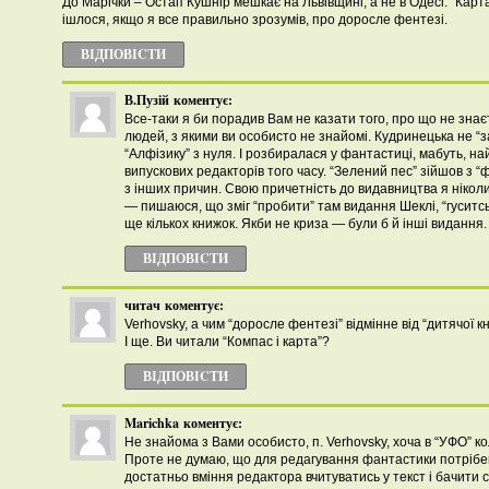
До Марічки – Остап Кушнір мешкає на Львівщині, а не в Одесі. “Карта 
ішлося, якщо я все правильно зрозумів, про доросле фентезі.
ВІДПОВІCТИ
В.Пузій
коментує:
Все-таки я би порадив Вам не казати того, про що не зна
людей, з якими ви особисто не знайомі. Кудринецька не “з
“Алфізику” з нуля. І розбиралася у фантастиці, мабуть, на
випускових редакторів того часу. “Зелений пес” зійшов з “
з інших причин. Свою причетність до видавництва я ніколи
— пишаюся, що зміг “пробити” там видання Шеклі, “гуситськ
ще кількох книжок. Якби не криза — були б й інші видання.
ВІДПОВІCТИ
читач
коментує:
Verhovsky, а чим “доросле фентезі” відмінне від “дитячої к
І ще. Ви читали “Компас і карта”?
ВІДПОВІCТИ
Marichka
коментує:
Не знайома з Вами особисто, п. Verhovsky, хоча в “УФО” к
Проте не думаю, що для редагування фантастики потрібе
достатньо вміння редактора вчитуватись у текст і бачити св