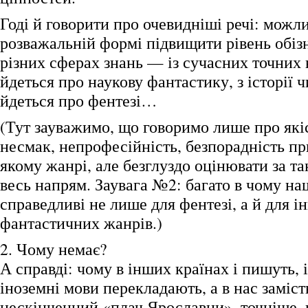
Годі й говорити про очевидніші речі: можли
розважальній формі підвищити рівень обізн
різних сферах знань — із сучасних точних 
йдеться про наукову фантастику, з історії 
йдеться про фентезі…
(Тут зауважимо, що говоримо лише про які
несмак, непрофесійність, безпорадність пр
якому жанрі, але безглуздо оцінювати за т
весь напрям. Заувага №2: багато в чому на
справедливі не лише для фентезі, а й для і
фантастичних жанрів.)
2. Чому немає?
А справді: чому в інших країнах і пишуть, і
іноземні мови перекладають, а в нас заміс
нескінченний «плач Ярославни», точніше, ц