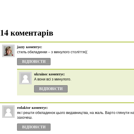
14 коментарів
jazzy
коментує:
стиль обкладинки – з минулого століття((
ВІДПОВІCТИ
ukrainec
коментує:
А вони всі з минулого.
ВІДПОВІCТИ
redaktor
коментує:
як і решти обкладинок цього видавництва, на жаль. Варто глянути н
захочеш.
ВІДПОВІCТИ