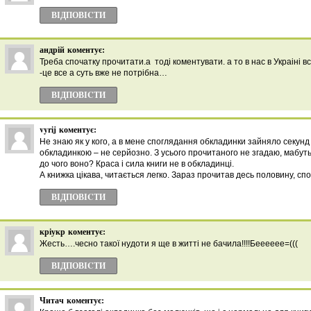
ВІДПОВІCТИ
андрій
коментує:
Треба спочатку прочитати.а тоді коментувати. а то в нас в Украіні 
-це все а суть вже не потрібна…
ВІДПОВІCТИ
vyrij
коментує:
Не знаю як у кого, а в мене споглядання обкладинки зайняло секунд
обкладинкою – не серйозно. З усього прочитаного не згадаю, мабуть, 
до чого воно? Краса і сила книги не в обкладинці.
А книжка цікава, читається легко. Зараз прочитав десь половину, сп
ВІДПОВІCТИ
кріукр
коментує:
Жесть….чесно такої нудоти я ще в житті не бачила!!!!Бееееее=(((
ВІДПОВІCТИ
Читач
коментує: