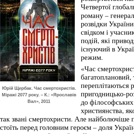
Четвертої глобал
роману – генерал
розвідки України
свідком і учасн
подій, які привод
існуючий в Украї
режим.
«Час смертохрист
багатоплановий, 
переплітаються рі
Юрій Щербак. Час смертохристів.
пригодницько-роз
Міражі 2077 року. – К.: «Ярославів
до філософських
Вал», 2011
християнства, я
так звані смертохристи. Але найболючіше 
стоїть перед головним героєм – доля Украї