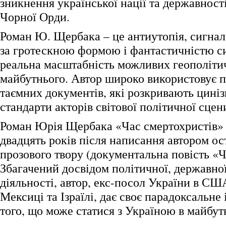
зникнення української нації та державності
Чорної Орди.
Роман Ю. Щербака – це антиутопія, сигнал
за гротескною формою і фантастичністю си
реальна масштабність можливих геополіти
майбутнього. Автор широко використовує 
таємних документів, які розкривають циніз
стандарти акторів світової політичної сцен
Роман Юрія Щербака «Час смертохристів» 
двадцять років після написання автором ос
прозового твору (документальна повість «
Збагачений досвідом політичної, державно
діяльності, автор, екс-посол України в СШ
Мексиці та Ізраїлі, дає своє парадоксальне
того, що може статися з Україною в майбут