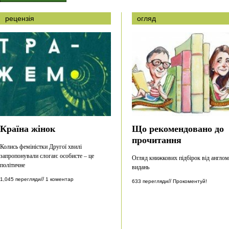
рецензія
огляд
Країна жінок
Що рекомендовано до
прочитання
Колись феміністки Другої хвилі
запропонували слоган: особисте – це
Огляд книжкових підбірок від англо
політичне
видань
//
1,045 перегляди
1 коментар
//
633 перегляди
Прокоментуй!