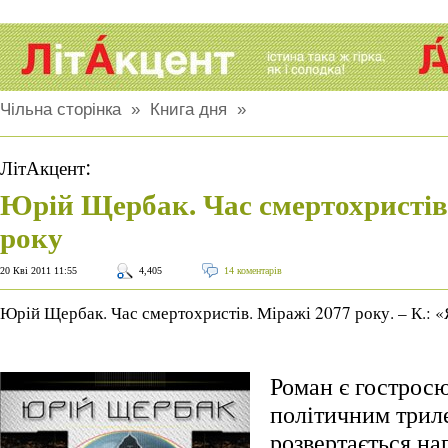
Чільна сторінка
»
Книга дня
»
:
ЛітАкцент
Юрій Щербак. Час смертохристів
року
20 Кві 2011 11:55
4,405
14 коментарів
Юрій Щербак. Час смертохристів. Міражі 2077 року. – К.: «
Роман є гострос
політичним триле
розвертається на