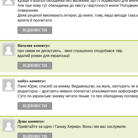
Краще б взагалі окладинка без малюнків, що і є нормально для книги
Але при чому тут обкладинка до змісту і вартісності книги! Погоджую
поверхнево.
Деякі рецензії викликають інтерес до книги, тому, якщо випаде така
купити й прочитати…
ВІДПОВІCТИ
Наталия
коментує:
про смаки не дискутують…мені страшенно сподобався твір.
вдалий роман для екранізації
ВІДПОВІCТИ
nadiya
коментує:
Пане Юрію, спасибі за книжку. Видавництво, на жаль, халтурить чи 
редакторах – дратують чимало опечаток і різноманітних орфографі
Суто по-українськи: книжку читати ліньки, то про обкладинку погов
ВІДПОВІCТИ
Душа
коментує:
Привітайте за одно і Ганьку Херман. Вона і він вас заслужили.
ВІДПОВІCТИ