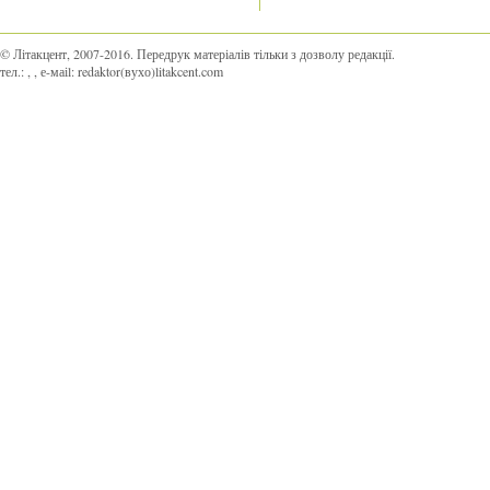
© Літакцент, 2007-2016
.
Передрук матеріалів тільки з дозволу редакції.
тел.:
,
, е-маіl:
redaktor(вухо)litakcent.com