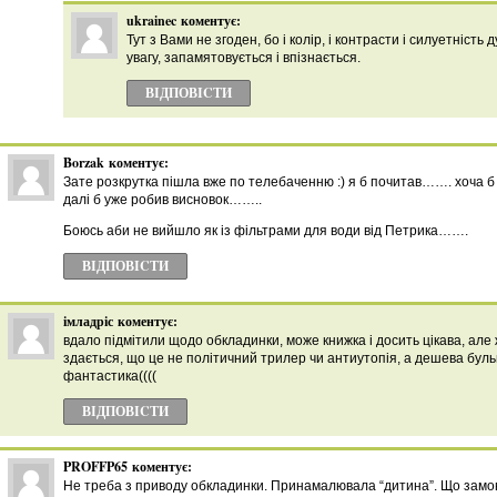
ukrainec
коментує:
Тут з Вами не згоден, бо і колір, і контрасти і силуетність
увагу, запамятовується і впізнається.
ВІДПОВІCТИ
Borzak
коментує:
Зате розкрутка пішла вже по телебаченню :) я б почитав……. хоча 
далі б уже робив висновок……..
Боюсь аби не вийшло як із фільтрами для води від Петрика…….
ВІДПОВІCТИ
імладріс
коментує:
вдало підмітили щодо обкладинки, може книжка і досить цікава, але 
здається, що це не політичний трилер чи антиутопія, а дешева буль
фантастика((((
ВІДПОВІCТИ
PROFFP65
коментує:
Не треба з приводу обкладинки. Принамалювала “дитина”. Що замов