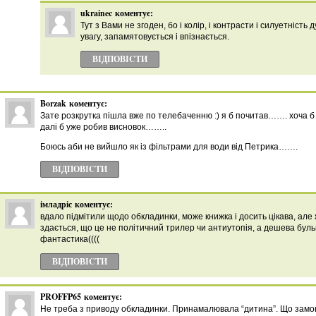
ukrainec
коментує:
Тут з Вами не згоден, бо і колір, і контрасти і силуетність
увагу, запамятовується і впізнається.
ВІДПОВІCТИ
Borzak
коментує:
Зате розкрутка пішла вже по телебаченню :) я б почитав……. хоча 
далі б уже робив висновок……..
Боюсь аби не вийшло як із фільтрами для води від Петрика…….
ВІДПОВІCТИ
імладріс
коментує:
вдало підмітили щодо обкладинки, може книжка і досить цікава, але 
здається, що це не політичний трилер чи антиутопія, а дешева буль
фантастика((((
ВІДПОВІCТИ
PROFFP65
коментує:
Не треба з приводу обкладинки. Принамалювала “дитина”. Що замов