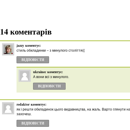
14 коментарів
jazzy
коментує:
стиль обкладинки – з минулого століття((
ВІДПОВІCТИ
ukrainec
коментує:
А вони всі з минулого.
ВІДПОВІCТИ
redaktor
коментує:
як і решти обкладинок цього видавництва, на жаль. Варто глянути н
захочеш.
ВІДПОВІCТИ