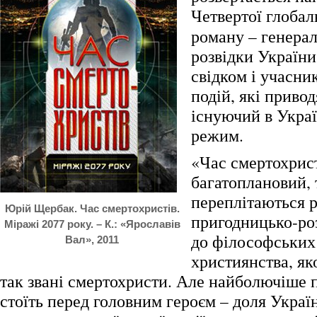
Четвертої глобал
роману – генерал
розвідки України
свідком і учасн
подій, які привод
існуючий в Украї
режим.
«Час смертохрист
багатоплановий, 
переплітаються рі
Юрій Щербак. Час смертохристів.
пригодницько-роз
Міражі 2077 року. – К.: «Ярославів
до філософських
Вал», 2011
християнства, я
так звані смертохристи. Але найболючіше 
стоїть перед головним героєм – доля Украї