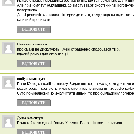
Краще б взагалі окладинка без малюнків, що і є нормально для книги
Але при чому тут обкладинка до змісту і вартісності книги! Погоджую
поверхнево.
Деякі рецензії викликають інтерес до книги, тому, якщо випаде така
купити й прочитати…
ВІДПОВІCТИ
Наталия
коментує:
про смаки не дискутують…мені страшенно сподобався твір.
вдалий роман для екранізації
ВІДПОВІCТИ
nadiya
коментує:
Пане Юрію, спасибі за книжку. Видавництво, на жаль, халтурить чи 
редакторах – дратують чимало опечаток і різноманітних орфографі
Суто по-українськи: книжку читати ліньки, то про обкладинку погов
ВІДПОВІCТИ
Душа
коментує:
Привітайте за одно і Ганьку Херман. Вона і він вас заслужили.
ВІДПОВІCТИ