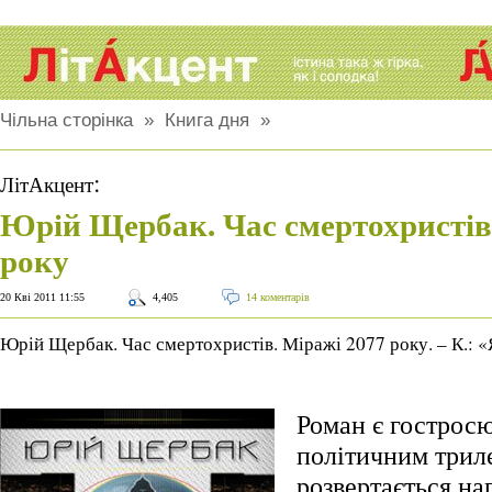
Чільна сторінка
»
Книга дня
»
:
ЛітАкцент
Юрій Щербак. Час смертохристів
року
20 Кві 2011 11:55
4,405
14 коментарів
Юрій Щербак. Час смертохристів. Міражі 2077 року. – К.: «
Роман є гострос
політичним триле
розвертається на