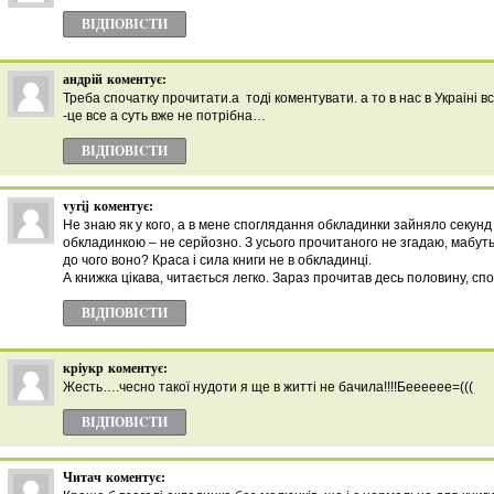
ВІДПОВІCТИ
андрій
коментує:
Треба спочатку прочитати.а тоді коментувати. а то в нас в Украіні 
-це все а суть вже не потрібна…
ВІДПОВІCТИ
vyrij
коментує:
Не знаю як у кого, а в мене споглядання обкладинки зайняло секунд
обкладинкою – не серйозно. З усього прочитаного не згадаю, мабуть, 
до чого воно? Краса і сила книги не в обкладинці.
А книжка цікава, читається легко. Зараз прочитав десь половину, сп
ВІДПОВІCТИ
кріукр
коментує:
Жесть….чесно такої нудоти я ще в житті не бачила!!!!Бееееее=(((
ВІДПОВІCТИ
Читач
коментує: