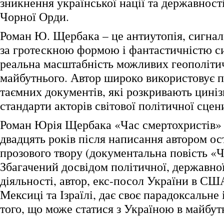
зникнення української нації та державності
Чорної Орди.
Роман Ю. Щербака – це антиутопія, сигнал
за гротескною формою і фантастичністю си
реальна масштабність можливих геополіти
майбутнього. Автор широко використовує 
таємних документів, які розкривають циніз
стандарти акторів світової політичної сцен
Роман Юрія Щербака «Час смертохристів» 
двадцять років після написання автором ос
прозового твору (документальна повість «
Збагачений досвідом політичної, державно
діяльності, автор, екс-посол України в СШ
Мексиці та Ізраїлі, дає своє парадоксальне
того, що може статися з Україною в майбут