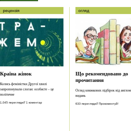
рецензія
огляд
Країна жінок
Що рекомендовано до
прочитання
Колись феміністки Другої хвилі
запропонували слоган: особисте – це
Огляд книжкових підбірок від англо
політичне
видань
//
1,045 перегляди
1 коментар
//
633 перегляди
Прокоментуй!