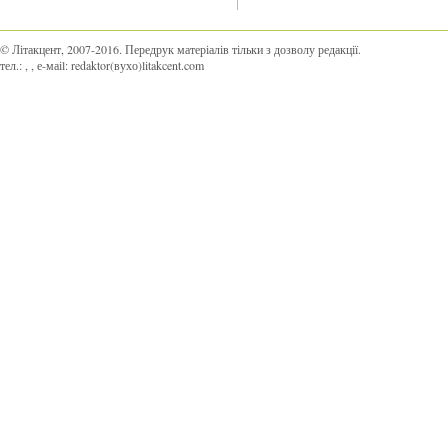
© Літакцент, 2007-2016
.
Передрук матеріалів тільки з дозволу редакції.
тел.:
,
, е-маіl:
redaktor(вухо)litakcent.com