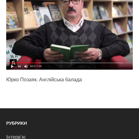
Юрко Позаяк. Англійська балада
РУБРИКИ
Інтерв'ю