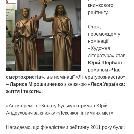
книжкового
рейтингу.
Отож,
переможцем у
номінації
«Художня
література» став
Юрій Щербак
із
романом
«Час
смертохристів»
, а в номінації «Літературознавство»
–
Лариса Мірошниченко
з книжкою
«Леся Українка:
життя і тексти»
.
«Анти-премію «Золоту бульку» отримав Юрій
Андрухович за книжку «Лексикон інтимних міст».
Нагадаємо, що фіналістами рейтингу 2011 року були: