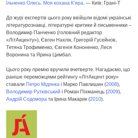
Ільченко Олесь. Моя кохана К’яра
. — Київ: Грані-Т
До журі експертів цього року ввійшли відомі українські
літературознавці, літературні критики й письменники –
Володимир Панченко (головний редактор
«ЛітАкценту»), Євген Нахлік, Григорій Гусейнов,
Тетяна Трофименко, Євгенія Кононенко, Леся
Воронина та Ярина Цимбал.
Цього року премію вручили вчетверте. Нагадаємо, що
раніше переможцями рейтингу «ЛітАкцент року»
ставали
Петро Мідянка
і Марко Павлишин (
2008
),
Володимир Рутківський
і Роман Піхманець (
2009
),
Андрій Содомора
та Ірина Макарик (
2010
).