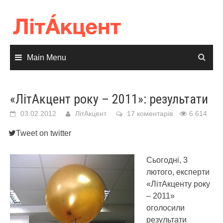
Skip
to
content
Main Menu
«ЛітАкцент року – 2011»: результати
03.02.2012
ЛітАкцент
17 коментарів
6 614
Tweet on twitter
Сьогодні, 3
лютого, експерти
«ЛітАкценту року
– 2011»
оголосили
результати