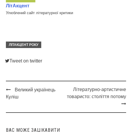
ЛітАкцент
Улюблений сайт літературної критики
ЛІТАКЦЕНТ РОКУ
Tweet on twitter
Літературно-артистичне
Великий українець
Post
товаристо: століття потому
Куліш
navigation
ВАС МОЖЕ ЗАЦІКАВИТИ