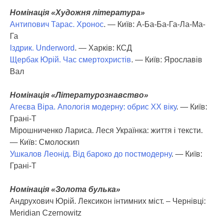
Номінація «Художня література»
Антипович Тарас. Хронос
. — Київ: А-Ба-Ба-Га-Ла-Ма-
Га
Іздрик. Underword
. — Харків: КСД
Щербак Юрій. Час смертохристів
. — Київ: Ярославів
Вал
Номінація «Літературознавство»
Агеєва Віра. Апологія модерну: обрис ХХ віку
. — Київ:
Грані-Т
Мірошниченко Лариса. Леся Українка: життя і тексти.
— Київ: Смолоскип
Ушкалов Леонід. Від бароко до постмодерну
. — Київ:
Грані-Т
Номінація «Золота булька»
Андрухович Юрій. Лексикон інтимних міст. – Чернівці:
Meridian Czernowitz