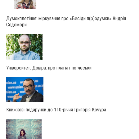
Думокплетіння: міркування про «Бесіди п(р)одумки» Андрія
Содомори
Університет. Довіра: про плагіат по-чеськи
Книжкові подарунки до 110-річчя Григорія Кочура