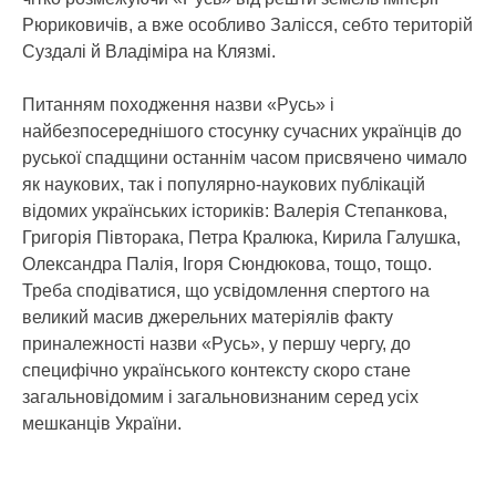
Рюриковичів, а вже особливо Залісся, себто територій
Суздалі й Владіміра на Клязмі.
Питанням походження назви «Русь» і
найбезпосереднішого стосунку сучасних українців до
руської спадщини останнім часом присвячено чимало
як наукових, так і популярно-наукових публікацій
відомих українських істориків: Валерія Степанкова,
Григорія Півторака, Петра Кралюка, Кирила Галушка,
Олександра Палія, Ігоря Сюндюкова, тощо, тощо.
Треба сподіватися, що усвідомлення спертого на
великий масив джерельних матеріялів факту
приналежності назви «Русь», у першу чергу, до
специфічно українського контексту скоро стане
загальновідомим і загальновизнаним серед усіх
мешканців України.