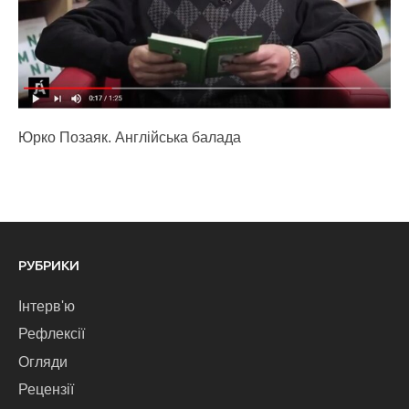
Юрко Позаяк. Англійська балада
РУБРИКИ
Інтерв'ю
Рефлексії
Огляди
Рецензії