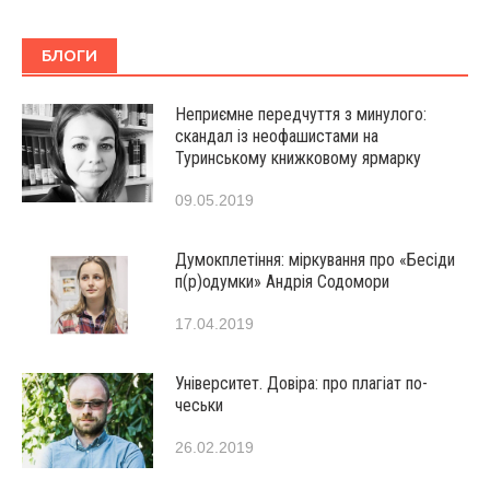
БЛОГИ
Неприємне передчуття з минулого:
скандал із неофашистами на
Туринському книжковому ярмарку
09.05.2019
Думокплетіння: міркування про «Бесіди
п(р)одумки» Андрія Содомори
17.04.2019
Університет. Довіра: про плагіат по-
чеськи
26.02.2019