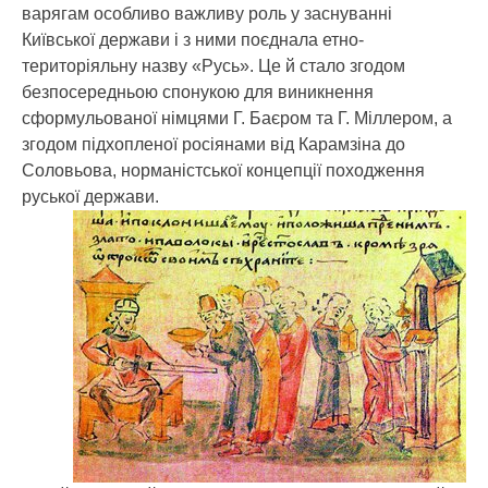
варягам особливо важливу роль у заснуванні
Київської держави і з ними поєднала етно-
територіяльну назву «Русь». Це й стало згодом
безпосередньою спонукою для виникнення
сформульованої німцями Г. Баєром та Г. Міллером, а
згодом підхопленої росіянами від Карамзіна до
Соловьова, норманістської концепції походження
руської держави.