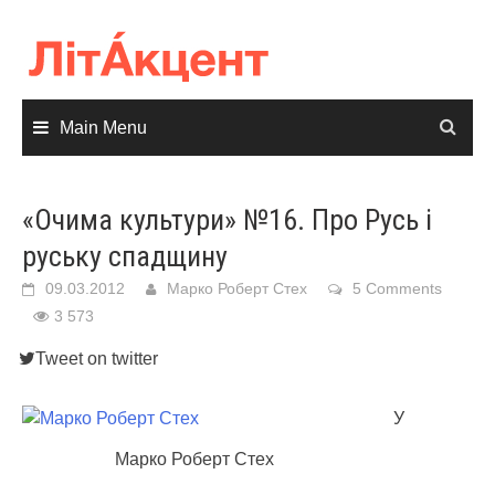
Skip
to
content
Main Menu
«Очима культури» №16. Про Русь і
руську спадщину
09.03.2012
Марко Роберт Стех
5 Comments
3 573
Tweet on twitter
У
Марко Роберт Стех