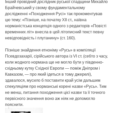
Інший провідний дослідник руської спадщини Михайло
Брайчевський у свому фундаментальному
дослідженні «Походження Русі» так прокоментував
цю тему: «Пізніше, на початку ХІІ ст., наївна
норманістська концепція одного з редакторів «Повісті
временних літ» внесла в цей літописний текст певну
невідповідність і плутанину» (ст. 160).
Пізніше знайдення етноніму «Русь» в компіляції
Псевдозахарії, сірійського автора із VІ ст. (себто з часу,
коли жодного нормана ще не могло бути у південно-
східньому кутку Східної Европи — поміж Дніпром і
Кавказом, — про який ідеться в тому джерелі),
здавалося, мусило б поставити край усім дальшим
спекуляціям про норманські корені назви «Русь». Тим
не менш, питання походження цієї назви та її точного
первісного значення воно аж ніяк не допомогло
пояснити.