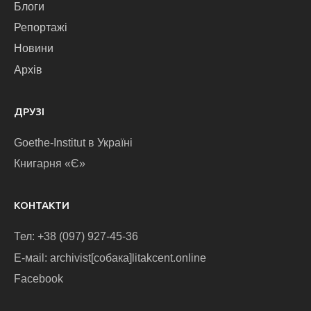
Блоги
Репортажі
Новини
Архів
ДРУЗІ
Goethe-Institut в Україні
Книгарня «Є»
КОНТАКТИ
Тел: +38 (097) 927-45-36
E-маіl: archivist[собака]litakcent.online
Facebook