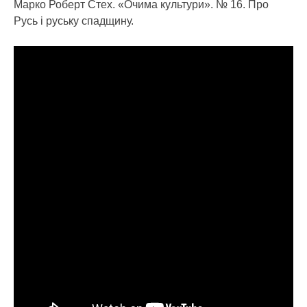
Марко Роберт Стех. «Очима культури». № 16. Про
Русь і руську спадщину.