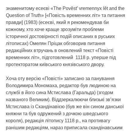
знаменитому есеєві «The Povĕst’ vremennyx lĕt and the
Question of Truth» [«Повість временних літ» та питання
правди] (1983) (есеєві, який я рекомендував би
кожному, хто хоче краще зрозуміти проблеми
історичної достовірності подій описаних в руських
літописах) Омелян Пріцак обговорив питання
редакційних втручань в оновлений текст «Повісті
временних літ», підготовлений 1118 р. уперше під
протекторатом київського князівського двору.
Хоча оту версію «Повісті» записано за панування
Володимира Мономаха, редактор був людиною на
службі в його сина Мстислава (Гаральда) (згодом
названого Великим). Віддзеркалюючи близькі зв’язки
Мстислава із Скандінавією (був же він сином данської
княжни та був одружений з дочкою шведського
короля), редакція літопису 1118 р., на противагу
ранішим редакціям, нараз приписала скандінавським