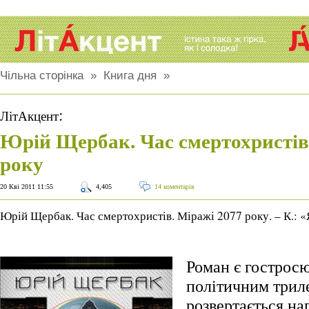
Чільна сторінка
»
Книга дня
»
:
ЛітАкцент
Юрій Щербак. Час смертохристів
року
20 Кві 2011 11:55
4,405
14 коментарів
Юрій Щербак. Час смертохристів. Міражі 2077 року. – К.: «
Роман є гострос
політичним триле
розвертається на