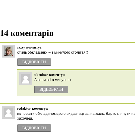
14 коментарів
jazzy
коментує:
стиль обкладинки – з минулого століття((
ВІДПОВІCТИ
ukrainec
коментує:
А вони всі з минулого.
ВІДПОВІCТИ
redaktor
коментує:
як і решти обкладинок цього видавництва, на жаль. Варто глянути н
захочеш.
ВІДПОВІCТИ