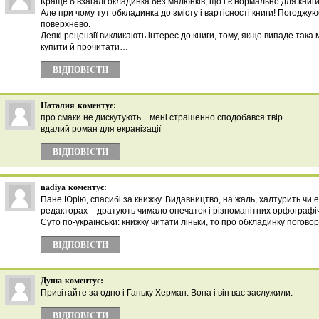
Краще б взагалі окладинка без малюнків, що і є нормально для книги
Але при чому тут обкладинка до змісту і вартісності книги! Погоджую
поверхнево.
Деякі рецензії викликають інтерес до книги, тому, якщо випаде така
купити й прочитати…
ВІДПОВІCТИ
Наталия
коментує:
про смаки не дискутують…мені страшенно сподобався твір.
вдалий роман для екранізації
ВІДПОВІCТИ
nadiya
коментує:
Пане Юрію, спасибі за книжку. Видавництво, на жаль, халтурить чи 
редакторах – дратують чимало опечаток і різноманітних орфографі
Суто по-українськи: книжку читати ліньки, то про обкладинку погов
ВІДПОВІCТИ
Душа
коментує:
Привітайте за одно і Ганьку Херман. Вона і він вас заслужили.
ВІДПОВІCТИ