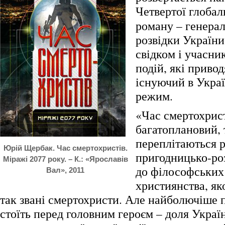
Четвертої глобал
роману – генерал
розвідки України
свідком і учасн
подій, які привод
існуючий в Украї
режим.
«Час смертохрист
багатоплановий, 
переплітаються рі
Юрій Щербак. Час смертохристів.
пригодницько-роз
Міражі 2077 року. – К.: «Ярославів
до філософських
Вал», 2011
християнства, я
так звані смертохристи. Але найболючіше 
стоїть перед головним героєм – доля Украї