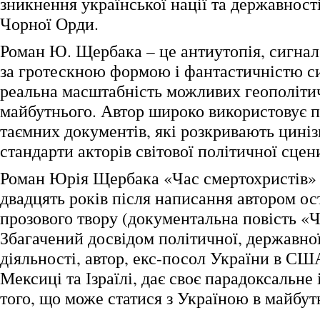
зникнення української нації та державності
Чорної Орди.
Роман Ю. Щербака – це антиутопія, сигнал
за гротескною формою і фантастичністю си
реальна масштабність можливих геополіти
майбутнього. Автор широко використовує 
таємних документів, які розкривають циніз
стандарти акторів світової політичної сцен
Роман Юрія Щербака «Час смертохристів» 
двадцять років після написання автором ос
прозового твору (документальна повість «
Збагачений досвідом політичної, державно
діяльності, автор, екс-посол України в СШ
Мексиці та Ізраїлі, дає своє парадоксальне
того, що може статися з Україною в майбут