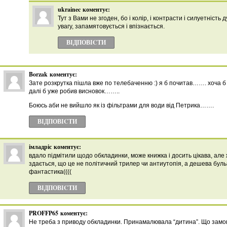
ukrainec
коментує:
Тут з Вами не згоден, бо і колір, і контрасти і силуетність
увагу, запамятовується і впізнається.
ВІДПОВІCТИ
Borzak
коментує:
Зате розкрутка пішла вже по телебаченню :) я б почитав……. хоча 
далі б уже робив висновок……..
Боюсь аби не вийшло як із фільтрами для води від Петрика…….
ВІДПОВІCТИ
імладріс
коментує:
вдало підмітили щодо обкладинки, може книжка і досить цікава, але 
здається, що це не політичний трилер чи антиутопія, а дешева буль
фантастика((((
ВІДПОВІCТИ
PROFFP65
коментує:
Не треба з приводу обкладинки. Принамалювала “дитина”. Що замов