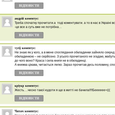
ВІДПОВІCТИ
андрій
коментує:
Треба спочатку прочитати.а тоді коментувати. а то в нас в Украіні 
-це все а суть вже не потрібна…
ВІДПОВІCТИ
vyrij
коментує:
Не знаю як у кого, а в мене споглядання обкладинки зайняло секунд
обкладинкою – не серйозно. З усього прочитаного не згадаю, мабуть, 
до чого воно? Краса і сила книги не в обкладинці.
А книжка цікава, читається легко. Зараз прочитав десь половину, сп
ВІДПОВІCТИ
кріукр
коментує:
Жесть….чесно такої нудоти я ще в житті не бачила!!!!Бееееее=(((
ВІДПОВІCТИ
Читач
коментує: