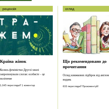
рецензія
огляд
Країна жінок
Що рекомендовано до
прочитання
Колись феміністки Другої хвилі
запропонували слоган: особисте – це
Огляд книжкових підбірок від англо
політичне
видань
//
1,045 перегляди
1 коментар
//
633 перегляди
Прокоментуй!