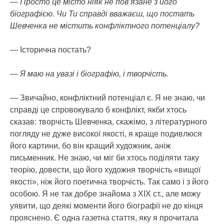
— Просто це місто ніяк не пов’язане з його
біографією. Чи Ти справді вважаєш, що постать
Шевченка не містить конфліктного потенціалу?
— Історична постать?
— Я маю на увазі і біографію, і творчість.
— Звичайно, конфліктний потенціал є. Я не знаю, чи
справді це спровокувало б конфлікт, якби хтось
сказав: творчість Шевченка, скажімо, з літературного
погляду не дуже високої якості, я краще подивлюся
його картини, бо він кращий художник, аніж
письменник. Не знаю, чи міг би хтось поділяти таку
теорію, довести, що його художня творчість «вищої
якості», ніж його поетична творчість. Так само і з його
особою. Я не так добре знайома з ХІХ ст., але можу
уявити, що деякі моменти його біографії не до кінця
прояснено. Є одна газетна стаття, яку я прочитала