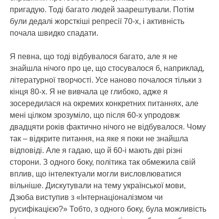
пригадую. Тоді багато людей заарештували. Потім
були дедалі жорсткіші репресії 70-х, і активність
почала швидко спадати.
Я певна, що тоді відбувалося багато, але я не
знайшла нічого про це, що стосувалося б, наприклад,
літературної творчості. Усе наново почалося тільки з
кінця 80-х. Я не вивчала це глибоко, адже я
зосередилася на окремих конкретних питаннях, але
мені цілком зрозуміло, що після 60-х упродовж
двадцяти років фактично нічого не відбувалося. Чому
так – відкрите питання, на яке я поки не знайшла
відповіді. Але я гадаю, що й 60-і мають дві різні
сторони. З одного боку, політика так обмежила свій
вплив, що інтелектуали могли висловлюватися
вільніше. Дискутували на тему української мови,
Дзюба виступив з «Інтернаціоналізмом чи
русифікацією?» Тобто, з одного боку, була можливість