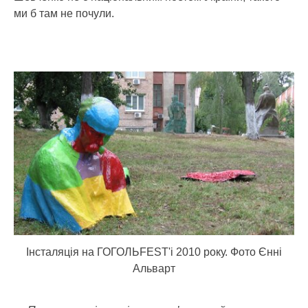
ми б там не почули.
Iнсталяцiя на ГОГОЛЬFEST'i 2010 року. Фото Єнні
Альварт