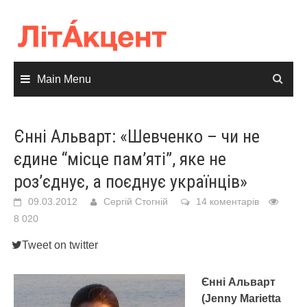
Skip
to
content
Main Menu
Єнні Альварт: «Шевченко – чи не
єдине “місце пам’яті”, яке не
роз’єднує, а поєднує українців»
09.03.2012
Сергій Стогній
14 коментарів
8 020
Tweet on twitter
Єнні Альварт
(Jenny Marietta