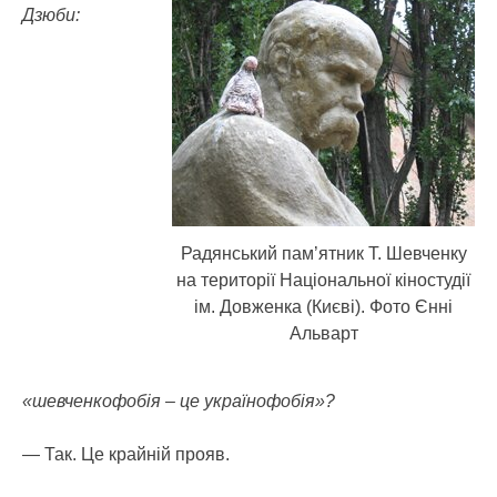
Дзюби:
Радянський пам’ятник Т. Шевченку
на територiï Нацiональноï кiностудiï
iм. Довженка (Києвi). Фото Єнні
Альварт
«шевченкофобія – це українофобія»?
— Так. Це крайній прояв.