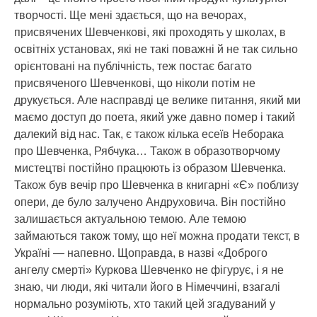
творчості. Ще мені здається, що на вечорах,
присвячених Шевченкові, які проходять у школах, в
освітніх установах, які не такі поважні й не так сильно
орієнтовані на публічність, теж постає багато
присвяченого Шевченкові, що ніколи потім не
друкується. Але насправді це велике питання, який ми
маємо доступ до поета, який уже давно помер і такий
далекий від нас. Так, є також кілька есеїв Неборака
про Шевченка, Рябчука… Також в образотворчому
мистецтві постійно працюють із образом Шевченка.
Також був вечір про Шевченка в книгарні «Є» поблизу
опери, де було залучено Андруховича. Він постійно
залишається актуальною темою. Але темою
займаються також тому, що неї можна продати текст, в
Україні — напевно. Щоправда, в назві «Доброго
ангелу смерті» Куркова Шевченко не фігурує, і я не
знаю, чи люди, які читали його в Німеччині, взагалі
нормально розуміють, хто такий цей згадуваний у