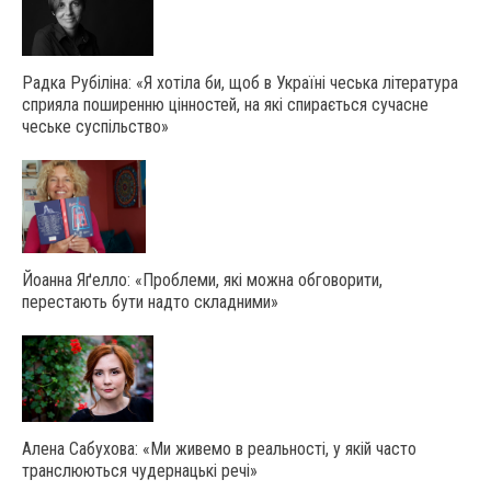
Радка Рубіліна: «Я хотіла би, щоб в Україні чеська література
сприяла поширенню цінностей, на які спирається сучасне
чеське суспільство»
Йоанна Яґелло: «Проблеми, які можна обговорити,
перестають бути надто складними»
Алена Сабухова: «Ми живемо в реальності, у якій часто
транслюються чудернацькі речі»