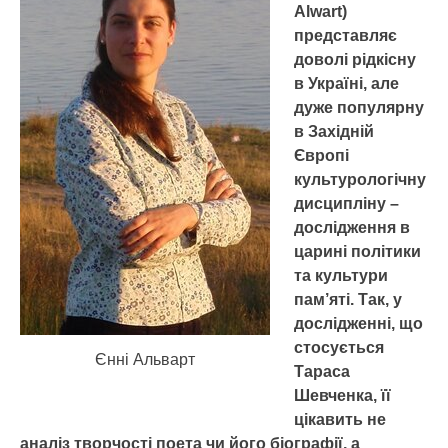
Alwart)
представляє
доволі рідкісну
в Україні, але
дуже популярну
в Західній
Європі
культурологічну
дисципліну –
дослідження в
царині політики
та культури
пам’яті. Так, у
дослідженні, що
стосується
Єнні Альварт
Тараса
Шевченка, її
цікавить не
аналіз творчості поета чи його біографії, а