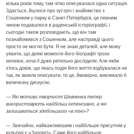
кілька років тому, там чітко описувалася одна ситуація.
Здається, йшлося про зустріч і знайомство з
Сошенком у парку в Санкт-Петербурзі, це певним
чином подавалося в радянській історіографії, і
сьогодні також розповідають, що він там
познайомився з Сошенком, але насправді цього
просто не могло бути. Я не знаю деталей, але можу
уявити, що деякі моменти його біографії трохи
непевні, хоча її дуже ретельно дослідили. Але якби
хтось довів, що якась подія його життя відбувалася не
так, як звикли описувати, то це, ймовірно, викликало б
величезну дискусію.
— Які мотиви творчості Шевченка тепер
використовують найбільш інтенсивно, а які
залишаються здебільшого «в тіні»?
— Звичайно, найважливішим і найбільше присутнім у
культурі є «Заповіт». Саме його найбільше