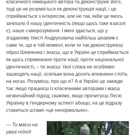
класичного німецького автора та деконструює його,
тоді це не розуміється як деконструкція нації, і це
сприймається з інтересом, але не так, якби це якось
зачіпало б нашу ідентичність (якщо щось таке взагалі
є), наше саморозуміння. І мені здається, що у
згаданому тексті Андруховича найбільш цікавим є
саме те, що в той момент, коли ти так деконструюєш
образ Шевченка і знаєш, що в Україні це сприймається
як щось спрямоване проти нації, проти національної
ідентичності, – ти знаєш: твої слова не особливо
зашкодять нації, оскільки вона досить впевнено стоїть
на ногах. Розумієш, про що я? А в Україні це завжди
так: якщо працюєш із класичними авторами і маєш
незвичайний підхід; скажімо, якщо прочитуєш Лесю
Українку в ґендерному аспекті абощо, на це відразу
ставиться штамп «це ненормально».
— Ти маєш на
увазі підхід