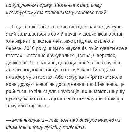
побутування образу Шевченка в ширшому
культурному та політичному контекстах?
— Гадаю, так. Тобто, в принципі це є радше дискурс,
який залишається в самій науці, у шевченкознавстві,
але якраз під час ювілеїв, як-от, під час ювілею в
березні 2010 року, чимало науковців публікували есе в
газетах. Востаннє друкувалися Дзюба, Сверстюк,
деякі інші. Як правило, це люди, пов’язані з наукою,
але які водночас виступають публічно. Їм надали
платформу в газетах. Або ж журнал «Критика»: коли
вони друкують есеї чи дослідження про Шевченка, це
робиться не тільки для науковців, вони мають ширшу
публіку, їх читають зацікавлені інтелектуали. І там цю
тему обговорюють.
— Інтелектуали – так, але цей дискурс навряд чи
цікавить ширшу публіку, політиків.