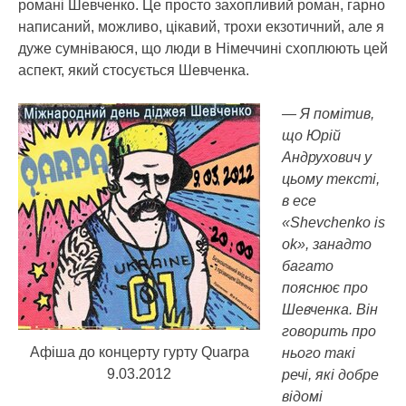
романі Шевченко. Це просто захопливий роман, гарно
написаний, можливо, цікавий, трохи екзотичний, але я
дуже сумніваюся, що люди в Німеччині схоплюють цей
аспект, який стосується Шевченка.
— Я помітив,
що Юрій
Андрухович у
цьому тексті,
в есе
«Shevchenko is
ok», занадто
багато
пояснює про
Шевченка. Він
говорить про
Афіша до концерту гурту Quarpa
нього такі
9.03.2012
речі, які добре
відомі