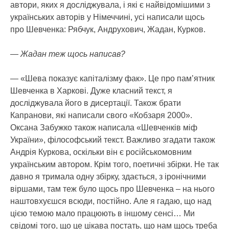
автори, яких я досліджувала, і які є найвідомішими з
українських авторів у Німеччині, усі написали щось
про Шевченка: Рябчук, Андрухович, Жадан, Курков.
— Жадан теж щось написав?
— «Шева показує капіталізму фак». Це про пам’ятник
Шевченка в Харкові. Дуже класний текст, я
досліджувала його в дисертації. Також брати
Капранови, які написали свого «Кобзаря 2000».
Оксана Забужко також написала «Шевченків міф
України», філософський текст. Важливо згадати також
Андрія Куркова, оскільки він є російськомовним
українським автором. Крім того, поетичні збірки. Не так
давно я тримала одну збірку, здається, з іронічними
віршами, там теж було щось про Шевченка – на нього
наштовхуєшся всюди, постійно. Але я гадаю, що над
цією темою мало працюють в іншому сенсі… Ми
свідомі того, що це цікава постать, що нам щось треба