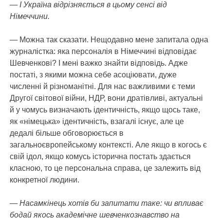
— І Україна відрізняється в цьому сенсі від
Німеччини.
— Можна так сказати. Нещодавно мене запитала одна
журналістка: яка персоналія в Німеччині відповідає
Шевченкові? І мені важко знайти відповідь. Адже
постаті, з якими можна себе асоціювати, дуже
численні й різноманітні. Для нас важливими є теми
Другої світової війни, НДР, вони дратівливі, актуальні
й у чомусь визначають ідентичність, якщо щось таке,
як «німецька» ідентичність, взагалі існує, але це
дедалі більше обговорюється в
загальноєвропейському контексті. Але якщо в когось є
свій ідол, якщо комусь історична постать здається
класною, то це персональна справа, це залежить від
конкретної людини.
— Насамкінець хотів би запитати таке: чи впливає
бодай якось академічне шевченкознавство на