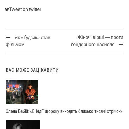
Tweet on twitter
Жіночі вірші — проти
Як «Ґудзик» став
Post
фільмом
ґендерного насилля
navigation
ВАС МОЖЕ ЗАЦІКАВИТИ
Олена Бабій: «В Індії щороку виходить близько тисячі стрічок»