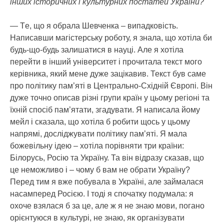
інших історичних і культурних постатей України?
— Tе, що я обрала Шевченка – випадковість.
Написавши магістерську роботу, я знала, що хотіла би
будь-що-будь залишатися в науці. Але я хотіла
перейти в інший університет і прочитала текст мого
керівника, який мене дуже зацікавив. Текст був саме
про політику пам’яті в Центрально-Східній Європі. Він
дуже точно описав різні групи країн у цьому регіоні та
їхній спосіб пам’ятати, згадувати. Я написала йому
мейл і сказала, що хотіла б робити щось у цьому
напрямі, досліджувати політику пам’яті. Я мала
божевільну ідею – хотіла порівняти три країни:
Білорусь, Росію та Україну. Та він відразу сказав, що
це неможливо і – чому б вам не обрати Україну?
Перед тим я вже побувала в Україні, але займалася
насамперед Росією. І тоді я спочатку подумала: я
охоче взялася б за це, але ж я не знаю мови, погано
орієнтуюся в культурі, не знаю, як організувати