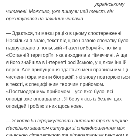
українському
читачеві. Можливо, уже пишучи цей текст, він
орієнтувався на західних читачів.
— Здається, ти маєш рацію в цьому спостереженні.
Наскільки я знаю, текст під цією назвою спочатку було
надруковано в польській «Ґазеті виборчій», потім в
«Останній території», яка виходила в Німеччині. А ще
я його знайшла в інтернеті російською, у цілком іншій
версії. Але припущення здається мені правильним. Ці
численні фрагменти біографії, які знову повторюються
в тексті, є специфічним творчим прийомом.
«Постмодерним» прийомом – усе вже було, всі
оповіді вже оповідалися. Я беру якісь із безлічі цих
оповідей і роблю з них щось нове.
— Я хотів би сформулювати питання трохи ширше.
Наскільки загалом ситуація зі співвідношенням між
сучасною літературою та літературним каноном в