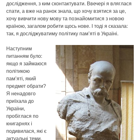
дослідження, з ким сконтактувати. Ввечері я вляглася
спати, а вже на ранок знала, що хочу взятися за це,
хочу вивчити нову мову та познайомитися з новою
країною, загалом робити щось нове. І тоді я сказала:
так, я досліджуватиму політику пам’яті в Україні.
Наступним
питанням було:
якщо я займаюся
політикою
пам’яті, який
предмет обрати?
Я ненадовго
приїхала до
України,
пробіглася по
книгарнях і
подивилася, які є
актуальні теми,