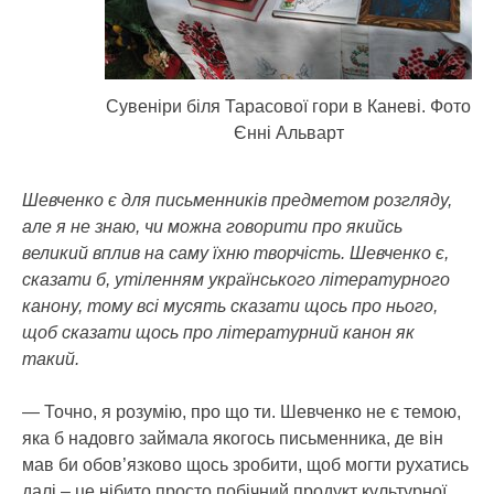
Сувенiри бiля Тарасовоï гори в Каневі. Фото
Єнні Альварт
Шевченко є для письменників предметом розгляду,
але я не знаю, чи можна говорити про якийсь
великий вплив на саму їхню творчість. Шевченко є,
сказати б, утіленням українського літературного
канону, тому всі мусять сказати щось про нього,
щоб сказати щось про літературний канон як
такий.
— Точно, я розумію, про що ти. Шевченко не є темою,
яка б надовго займала якогось письменника, де він
мав би обов’язково щось зробити, щоб могти рухатись
далі – це нібито просто побічний продукт культурної