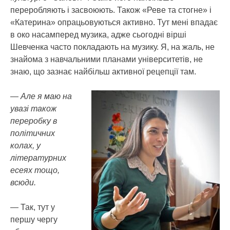
переробляють і засвоюють. Також «Реве та стогне» і
«Катерина» опрацьовуються активно. Тут мені впадає
в око насамперед музика, адже сьогодні вірші
Шевченка часто покладають на музику. Я, на жаль, не
знайома з навчальними планами університетів, не
знаю, що зазнає найбільш активної рецепції там.
— Але я маю на
увазі також
переробку в
політичних
колах, у
літературних
есеях тощо,
всюди.
— Так, тут у
першу чергу