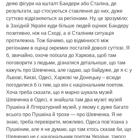
деякі фігури на кшталт Бандери або Сталіна, де
результати, що стосуються ставлення до них, дуже
суттєво відрізняються за регіонами. Ну, це зрозуміло:
в Західній Україні куди більше людей оцінює Бандеру
позитивно, ніж на Сході, а зі Сталіним ситуація
протилежна. Тож бачимо, що відмінності між
регіонами в оцінці окремих постатей доволі суттєві. Я
б, звичайно, охоче поїхала до Харкова, щоб там
поговорити з людьми, дізнатися детальніше, що там
кажуть про Шевченка, але гадаю, що байдуже, де я є: у
Львові, Києві, Одесі, Харкові чи Донецьку – всюди
погодилися б із тим, що він є національним поетом.
Хоча треба сказати, що я марно шукала музей
Шевченка в Одесі, я знайшла там два музеї: музей
Пушкіна й Літературний музей, у якому є дуже багато
всього про Пушкіна й трохи — про Шевченка. Я не
знаю, треба перевірити, можливо, Одеса пов’язана з
Пушкіним, але я не думаю, що там хтось сказав би, що
Шевченко не є національним поетом України, такого