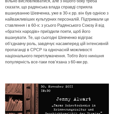
вільно висловлюватися, але з іншого боку треба
сказати, що радянська влада справді сприяла
вшануванню Шевченка, уже в 30-х рр. він був однією з
найважливіших культурних персоналій. Підтримали це
ставлення і в 60-х: з усього Радянського Союзу й від
«братніх народів» приїздили поети, щоб його
вшанувати. Те, що сьогодні Шевченко відіграє
об’єднавчу роль, завдячує насамперед цій інтенсивній
пропаганді в СРСР та одночасній можливості
національного перетлумачення. Тобто його нинішня
популярність все-таки пов’язана з 60-ми рр.