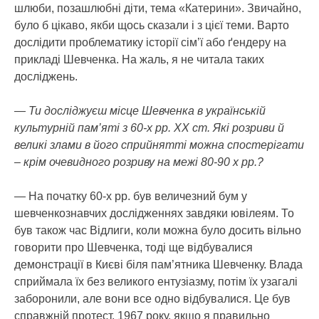
шлюби, позашлюбні діти, тема «Катерини». Звичайно,
було б цікаво, якби щось сказали і з цієї теми. Варто
дослідити проблематику історії сім’ї або ґендеру на
прикладі Шевченка. На жаль, я не читала таких
досліджень.
— Ти досліджуєш місце Шевченка в українській
культурній пам’яті з 60-х рр. ХХ ст. Які розриви й
великі злами в його сприйнятті можна спостерігати
– крім очевидного розриву на межі 80-90 х рр.?
— На початку 60-х рр. був величезний бум у
шевченкознавчих дослідженнях завдяки ювілеям. То
був також час Відлиги, коли можна було досить вільно
говорити про Шевченка, тоді ще відбувалися
демонстрації в Києві біля пам’ятника Шевченку. Влада
сприймала їх без великого ентузіазму, потім їх узагалі
заборонили, але вони все одно відбувалися. Це був
справжній протест, 1967 року, якщо я правильно