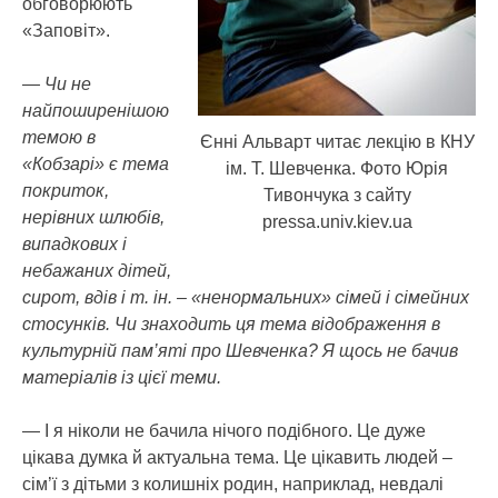
обговорюють
«Заповіт».
— Чи не
найпоширенішою
темою в
Єнні Альварт читає лекцію в КНУ
«Кобзарі» є тема
ім. Т. Шевченка. Фото Юрія
покриток,
Тивончука з сайту
нерівних шлюбів,
pressa.univ.kiev.ua
випадкових і
небажаних дітей,
сирот, вдів і т. ін. – «ненормальних» сімей і сімейних
стосунків. Чи знаходить ця тема відображення в
культурній пам’яті про Шевченка? Я щось не бачив
матеріалів із цієї теми.
— І я ніколи не бачила нічого подібного. Це дуже
цікава думка й актуальна тема. Це цікавить людей –
сім’ї з дітьми з колишніх родин, наприклад, невдалі