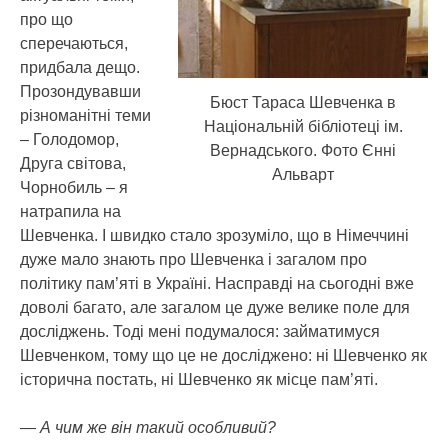
про що
сперечаються,
придбала дещо.
Прозондувавши
Бюст Тараса Шевченка в
різноманітні теми
Нацiональнiй бiблiотецi iм.
– Голодомор,
Вернадського. Фото Єнні
Друга світова,
Альварт
Чорнобиль – я
натрапила на
Шевченка. І швидко стало зрозуміло, що в Німеччині
дуже мало знають про Шевченка і загалом про
політику пам’яті в Україні. Насправді на сьогодні вже
доволі багато, але загалом це дуже велике поле для
досліджень. Тоді мені подумалося: займатимуся
Шевченком, тому що це не досліджено: ні Шевченко як
історична постать, ні Шевченко як місце пам’яті.
— А чим же він такий особливий?