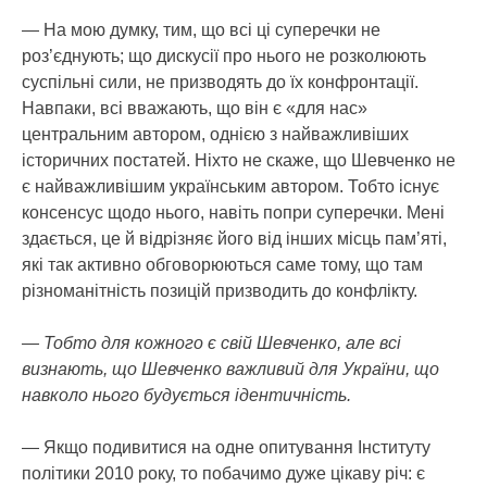
— На мою думку, тим, що всі ці суперечки не
роз’єднують; що дискусії про нього не розколюють
суспільні сили, не призводять до їх конфронтації.
Навпаки, всі вважають, що він є «для нас»
центральним автором, однією з найважливіших
історичних постатей. Ніхто не скаже, що Шевченко не
є найважливішим українським автором. Тобто існує
консенсус щодо нього, навіть попри суперечки. Мені
здається, це й відрізняє його від інших місць пам’яті,
які так активно обговорюються саме тому, що там
різноманітність позицій призводить до конфлікту.
— Тобто для кожного є свій Шевченко, але всі
визнають, що Шевченко важливий для України, що
навколо нього будується ідентичність.
— Якщо подивитися на одне опитування Інституту
політики 2010 року, то побачимо дуже цікаву річ: є