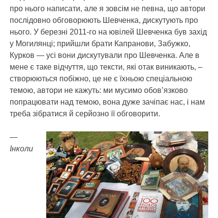
про нього написати, але я зовсім не певна, що автори
послідовно обговорюють Шевченка, дискутують про
нього. У березні 2011-го на ювілей Шевченка був захід
у Могилянці; прийшли брати Капранови, Забужко,
Курков — усі вони дискутували про Шевченка. Але в
мене є таке відчуття, що тексти, які отак виникають, –
створюються побіжно, це не є їхньою спеціальною
темою, автори не кажуть: ми мусимо обов’язково
попрацювати над темою, вона дуже зачіпає нас, і нам
треба зібратися й серйозно її обговорити.
—
Інколи