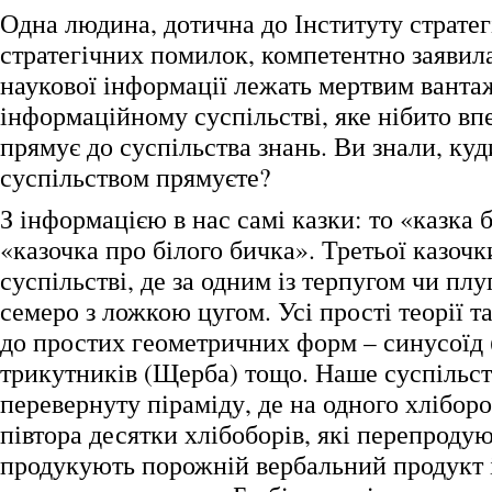
Одна людина, дотична до Інституту страте
стратегічних помилок, компетентно заявила
наукової інформації лежать мертвим вантаж
інформаційному суспільстві, яке нібито вп
прямує до суспільства знань. Ви знали, куд
суспільством прямуєте?
З інформацією в нас самі казки: то «казка 
«казочка про білого бичка». Третьої казочк
суспільстві, де за одним із терпугом чи пл
семеро з ложкою цугом. Усі прості теорії т
до простих геометричних форм – синусоїд
трикутників (Щерба) тощо. Наше суспільст
перевернуту піраміду, де на одного хлібор
півтора десятки хлібоборів, які перепроду
продукують порожній вербальний продукт 