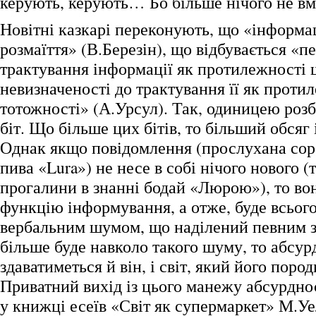
керують, керують… Бо більше нічого не вм
Новітні казкарі переконують, що «інформа
розмаїття» (В.Березін), що відбувається «п
трактування інформації як протилежності
невизначеності до трактування її як проти
тотожності» (А.Урсул). Так, одиницею розб
біт. Що більше цих бітів, то більший обсяг
Однак якщо повідомлення (прослухана сор
пива «Lura») не несе в собі нічого нового 
прогалини в знанні бодай «Люрою»), то вон
функцію інформування, а отже, буде всьог
вербальним шумом, що наділений певним з
більше буде навколо такого шуму, то абсу
здаватиметься й він, і світ, який його пород
Приватний вихід із цього манежу абсурдно
у книжці есеїв «Світ як супермаркет» М.У