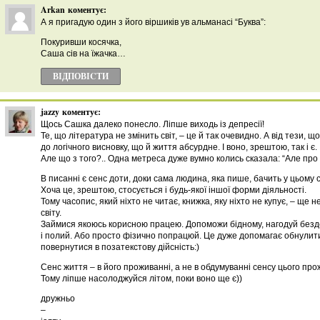
Arkan
коментує:
А я пригадую один з його віршиків ув альманасі “Буква”:
Покуривши косячка,
Саша сів на їжачка…
ВІДПОВІCТИ
jazzy
коментує:
Щось Сашка далеко понесло. Ліпше виходь із депресії!
Те, що література не змінить світ, – це й так очевидно. А від тези, 
до логічного висновку, що й життя абсурдне. І воно, зрештою, так і є.
Але що з того?.. Одна метреса дуже вумно колись сказала: “Але про 
В писанні є сенс доти, доки сама людина, яка пише, бачить у цьому 
Хоча це, зрештою, стосується і будь-якої іншої форми діяльності.
Тому часопис, який ніхто не читає, книжка, яку ніхто не купує, – ще
світу.
Займися якоюсь корисною працею. Допоможи бідному, нагодуй безд
і полий. Або просто фізично попрацюй. Це дуже допомагає обнулити
повернутися в позатекстову дійсність:)
Сенс життя – в його проживанні, а не в обдумуванні сенсу цього пр
Тому ліпше насолоджуйся літом, поки воно ще є))
дружньо
–