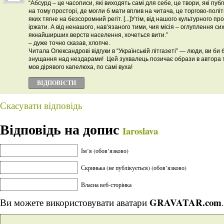
“Абсурд – це часописи, які виходять самі для себе, це твори, які публ
на тому просторі, де могли б мати вплив на читача, це торгово-полі
яких тягне на безсоромний регіт. [...]Утім, від нашого культурного пр
іржати. А від ненашого, нав’язаного тими, чия місія – оглуплення си
якнайширших верств населення, хочеться вити.”
– дуже точно сказав, хлопче.
Читала Олександрові відгуки в “Українській літгазеті” — люди, ви би 
знущання над нездарами! Цей зухвалець позичає образи в автора та 
мов дірявого капелюха, по самі вуха!
ВІДПОВІCТИ
Скасувати відповідь
Відповідь на допис
Iaroslava
Ім’я (обов’язково)
Скринька (не публікується) (обов’язково)
Власна веб-сторінка
GRAVATAR.com
Ви можете використовувати аватари
.