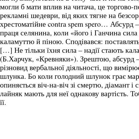
могли б мати вплив на читача, це торгово-п
рекламні шедеври, від яких тягне на безсор
хрестоматійне contra spem spero… Абсурд –
праця селянина, коли «його і Ганчина сила
каламуттю й піною. Сподівався: поставлять
[…] Не тільки їхня сила – надії стають ка
(Б.Харчук, «Кревняки»). Зрештою, абсурд –
різновид вербальної діяльності, що вимір
шлунка. Бо коли голодний шлунок грає ма
опиняється віч-на-віч зі смертю, діамант і 
лайняк мають для неї однакову вартість. Т
її.