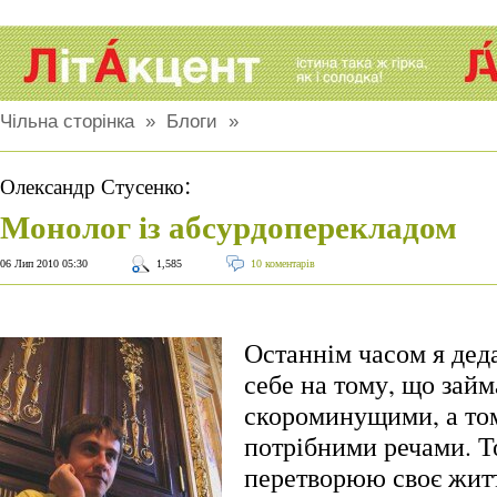
Чільна сторінка
»
Блоги
»
:
Олександр Стусенко
Монолог із абсурдоперекладом
06 Лип 2010 05:30
1,585
10 коментарів
Останнім часом я дед
себе на тому, що зай
скороминущими, а то
потрібними речами. Т
перетворюю своє житт