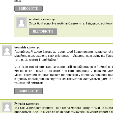
jazzy
ВІДПОВІCТИ
zaratustra
коментує:
Отож бо й воно. Не любить Сашко літа. І від цього всі його
ВІДПОВІCТИ
bosonizh
коментує:
Гарний есей! Щиро бажаю авторові, щоб Ваше писання мало сенс! а
мільйона відзеркалень таки впізнаємо… Людина, на відміну від її льо
тепло. Це сюжет іншої байки :)
“/…/ якщо тобі нічого сказати старенькій хворій родичці в її вбогій сіль
більше важить саме це: сказати. Для того щоб сказати, особливо добр
Може, тому нині воліємо писати (переважно у першому значенні цього
в одному приміщенні на відстані кількох метрів, листуються (чим не
тривожний симптом.
ВІДПОВІCТИ
Pylynka
коментує:
Так-так. З філолога користі – як з козла молока. Якщо тільки не пис
продається. Але це ж уже ти не філологом будеш, а менеджером з