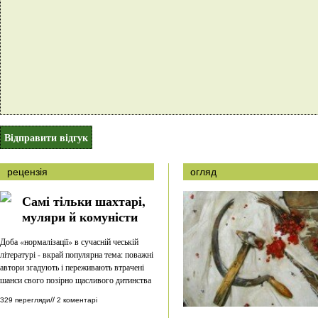
рецензія
огляд
Самі тільки шахтарі,
муляри й комуністи
Доба «нормалізації» в сучасній чеській
літературі - вкрай популярна тема: поважні
автори згадують і переживають втрачені
шанси свого позірно щасливого дитинства
//
329 перегляди
2 коментарі