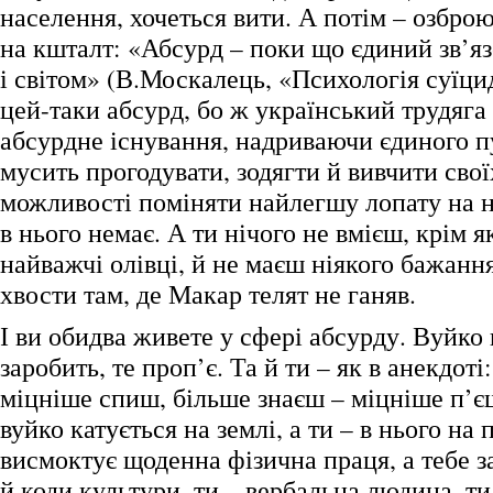
населення, хочеться вити. А потім – озбро
на кшталт: «Абсурд – поки що єдиний зв’
і світом» (В.Москалець, «Психологія суїциду
цей-таки абсурд, бо ж український трудяга
абсурдне існування, надриваючи єдиного п
мусить прогодувати, зодягти й вивчити своїх
можливості поміняти найлегшу лопату на 
в нього немає. А ти нічого не вмієш, крім я
найважчі олівці, й не маєш ніякого бажанн
хвости там, де Макар телят не ганяв.
І ви обидва живете у сфері абсурду. Вуйко
заробить, те проп’є. Та й ти – як в анекдот
міцніше спиш, більше знаєш – міцніше п’єш
вуйко катується на землі, а ти – в нього на 
висмоктує щоденна фізична праця, а тебе 
й коди культури, ти – вербальна людина, т