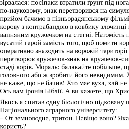
зірвалася: посіпаки втратили ґрунт під ног
по-науковому, знак перетворився на симул
прийом бачимо в пізньорадянському фільмі 
корову з контрабандою в ковбику злочинці
вапняним кружечком на стегні. Натомість 
вусатий герой замість того, щоб помити кор
оперативно знаходить на ворожій території 
перетворює кружечок-знак на кружечок-си
стаді корів. Мораль: балакайте побільше, щ
головного або ж зробити його невидимим. Х
не каже, що не бачив! Хто має вуха, хай не
Ось вам іронія Біблії. А ви кажете, що Хри
Якось я спитав одну біологічно підковану
Національного аграрного університету:
– От земноводне, тритон. Навіщо воно? Яка
користь?