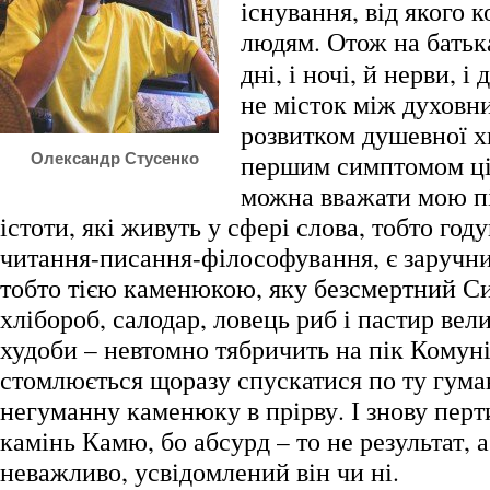
існування, від якого к
людям.
Отож на батька
дні, і ночі, й нерви, і 
не місток між духовн
розвитком душевної х
першим симптомом ці
Олександр Стусенко
можна вважати мою пі
істоти, які живуть у сфері слова, тобто год
читання-писання-філософування, є заручн
тобто тією каменюкою, яку безсмертний С
хлібороб, салодар, ловець риб і пастир вели
худоби – невтомно тябричить на пік Комуні
стомлюється щоразу спускатися по ту гума
негуманну каменюку в прірву. І знову пер
камінь Камю, бо абсурд – то не результат, а
неважливо, усвідомлений він чи ні.