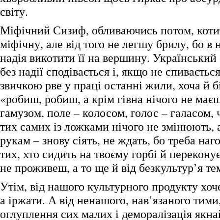
світу.
Міфічний Сизиф, обливаючись потом, котит
міфічну, але від того не легшу брилу, бо в
надія викотити її на вершину. Український
без надії сподівається і, якщо не спивається,
звичкою рве у праці останні жили, хоча й б
«робиш, робиш, а крім гівна нічого не має
гамузом, поле – колосом, голос – галасом, 
тих самих із ложками нічого не змінюють,
рукам – знову сіять, не ждать, бо треба наго
тих, хто сидить на твоєму горбі й переконує
не проживеш, а то ще й від безкультур’я т
Утім, від нашого культурного продукту хоч
а іржати. А від ненашого, нав’язаного тими,
оглуплення сих малих і деморалізація якн