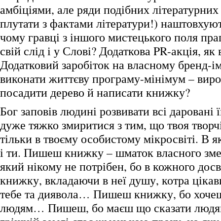
амбіціями, але ряди подібних літературних 
плутати з фактами літератури!) наштовхуют
чому гравці з іншого мистецького поля пр
свій слід і у Слові? Додаткова PR-акція, як
Додатковий заробіток на власному бренд-і
виконати життєву програму-мінімум – виро
посадити дерево й написати книжку?
Бог заповів людині розвивати всі даровані ї
дуже тяжко змиритися з тим, що твоя творч
тільки в твоєму особистому мікросвіті. В 
і ти. Пишеш книжку – шматок власного зме
який нікому не потрібен, бо в кожного до
книжку, вкладаючи в неї душу, котра цікав
тебе та диявола… Пишеш книжку, бо хочеш
людям… Пишеш, бо маєш що сказати людям