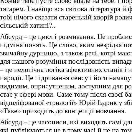
Кожне твоє пусте слово впаде на тебе. І по
тягарем. І навіщо вся світова література й 
тобі нічого сказати старенькій хворій родичц
сільській хатині?..
Абсурд – це цикл і розмивання. Це проблис
підміна понять. Це слово, яким незрідка п
звичайну дурницю, а також речі, котрі маю
для нашого розуміння послідовність випад
– це нелогічна логіка афективних станів і 
пародії. Це підривання сенсу і його намац
видимим, оприсутненим, доступним для ро
стає у сфері мови. Саме тому після своєї ба
відшліфованої «трилогії» Юрій Іздрик у зб
«Таке» приходить до концепції мовчання.
Абсурд – це часописи, які виходять самі для
які публікуються не в тому часі й не на том