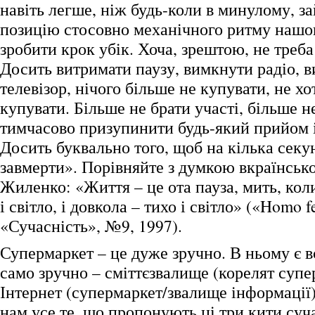
навіть легше, ніж будь-коли в минулому, з
позицію стосовно механічного ритму нашог
зробити крок убік. Хоча, зрештою, не треба
Досить витримати паузу, вимкнути радіо, 
телевізор, нічого більше не купувати, не хо
купувати. Більше не брати участі, більше не
тимчасово призупинити будь-який прийом 
Досить буквально того, щоб на кілька секу
завмерти». Порівняйте з думкою вкраїнсько
Жиленко: «Життя – це ота пауза, мить, коли
і світло, і довкола – тихо і світло» («Homo f
«Сучасність», №9, 1997).
Супермаркет – це дуже зручно. В ньому є вс
само зручно – сміттєзвалище (корелят супе
Інтернет (супермаркет/звалище інформації)
нам усе те, що пропонують ці три кити суч