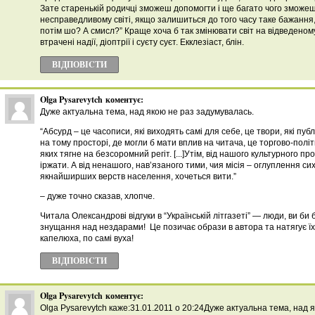
Зате старенькій родичці зможеш допомогти і ще багато чого зможеш
несправедливому світі, якщо залишиться до того часу таке бажання, з
потім шо? А смисл?” Краще хоча б так змінювати світ на відведеному 
втрачені надії, діоптрії і суєту суєт. Екклезіаст, блін.
ВІДПОВІCТИ
Olga Pysarevytch
коментує:
Дуже актуальна тема, над якою не раз задумувалась.
“Абсурд – це часописи, які виходять самі для себе, це твори, які публ
на тому просторі, де могли б мати вплив на читача, це торгово-полі
яких тягне на безсоромний регіт. [...]Утім, від нашого культурного пр
іржати. А від ненашого, нав’язаного тими, чия місія – оглуплення си
якнайширших верств населення, хочеться вити.”
– дуже точно сказав, хлопче.
Читала Олександрові відгуки в “Українській літгазеті” — люди, ви би 
знущання над нездарами! Це позичає образи в автора та натягує їх 
капелюха, по самі вуха!
ВІДПОВІCТИ
Olga Pysarevytch
коментує:
Olga Pysarevytch каже:31.01.2011 о 20:24Дуже актуальна тема, над 