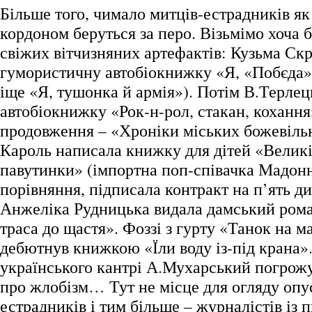
Більше того, чимало митців-естрадників як у
кордоном беруться за перо. Візьмімо хоча б
свіжих вітчизняних артефактів: Кузьма Ск
гумористичну автобіокнижку «Я, «Побєда» 
іще «Я, тушонка й армія»). Потім В.Терле
автобіокнижку «Рок-н-рол, стакан, кохання
продовження – «Хроніки міських божевіль
Кароль написала книжку для дітей «Велик
павутинки» (імпортна поп-співачка Мадонн
порівняння, підписала контракт на п’ять д
Анжеліка Рудницька видала дамський ром
траса до щастя». Фоззі з гурту «Танок на м
дебютнув книжкою «Їли воду із-під крана»
українського кантрі А.Мухарський погрож
про жлобізм… Тут не місце для огляду опу
естрадників і тим більше – журналістів і