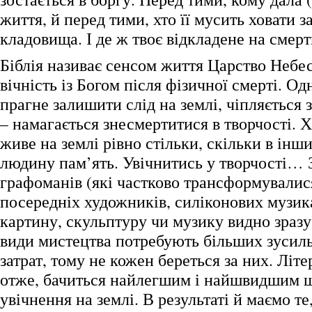
життя, й перед тими, хто її мусить ховати 
кладовища. І де ж твоє відкладене на смерть
Біблія називає сенсом життя Царство Небес
вічність із Богом після фізичної смерті. О
прагне залишити слід на землі, чіпляється 
– намагається знесмертитися в творчості. Х
живе на землі рівно стільки, скільки в ін
людину пам’ять. Увічнитись у творчості… 
графоманів (які частково трансформувалися
посередніх художників, силіконових музи
картину, скульптуру чи музику видно зразу,
види мистецтва потребують більших зусиль
затрат, тому не кожен береться за них. Літе
отже, бачиться найлегшим і найшвидшим 
увічнення на землі. В результаті й маємо т