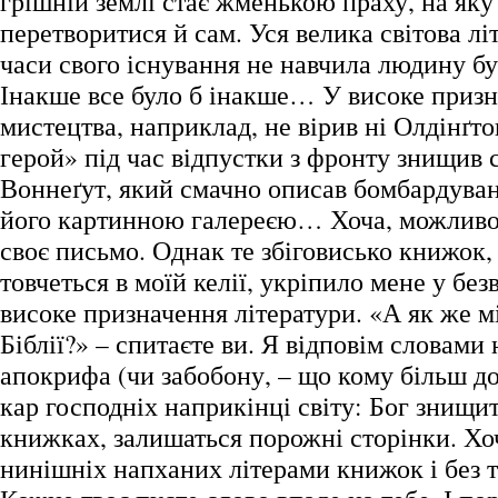
грішній землі стає жменькою праху, на як
перетворитися й сам. Уся велика світова літ
часи свого існування не навчила людину 
Інакше все було б інакше… У високе приз
мистецтва, наприклад, не вірив ні Олдінґто
герой» під час відпустки з фронту знищив с
Воннеґут, який смачно описав бомбардуван
його картинною галереєю… Хоча, можливо,
своє письмо. Однак те збіговисько книжок,
товчеться в моїй келії, укріпило мене у безві
високе призначення літератури. «А як же 
Біблії?» – спитаєте ви. Я відповім словами
апокрифа (чи забобону, – що кому більш до
кар господніх наприкінці світу: Бог знищит
книжках, залишаться порожні сторінки. Хо
нинішніх напханих літерами книжок і без