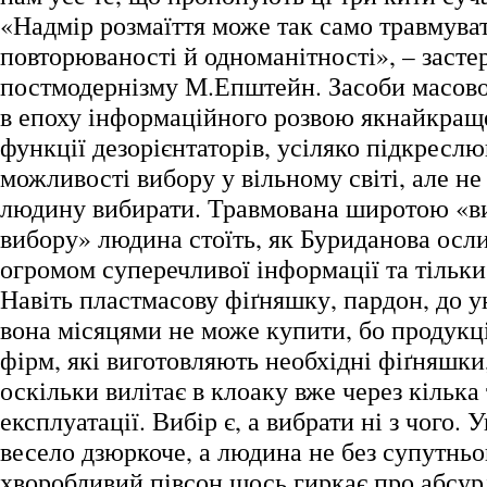
«Надмір розмаїття може так само травмуват
повторюваності й одноманітності», – засте
постмодернізму М.Епштейн. Засоби масової
в епоху інформаційного розвою якнайкращ
функції дезорієнтаторів, усіляко підкресл
можливості вибору у вільному світі, але н
людину вибирати. Травмована широтою «в
вибору» людина стоїть, як Буриданова осли
огромом суперечливої інформації та тільки
Навіть пластмасову фіґняшку, пардон, до у
вона місяцями не може купити, бо продукц
фірм, які виготовляють необхідні фіґняшки,
оскільки вилітає в клоаку вже через кілька
експлуатації. Вибір є, а вибрати ні з чого. 
весело дзюркоче, а людина не без супутньо
хворобливий півсон щось гиркає про абсур