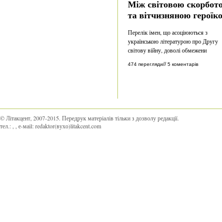
Між світовою скорбот
та вітчизняною героїк
Перелік імен, що асоціюються з
українською літературою про Другу
світову війну, доволі обмежени
//
474 перегляди
5 коментарів
© Літакцент, 2007-2015
.
Передрук матеріалів тільки з дозволу редакції.
тел.:
,
, е-маіl:
redaktor(вухо)litakcent.com