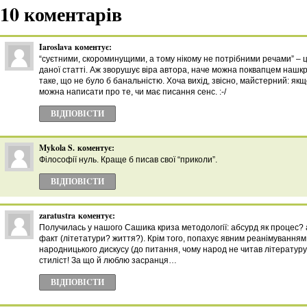
10 коментарів
Iaroslava
коментує:
“суєтними, скороминущими, а тому нікому не потрібними речами” – 
даної статті. Аж зворушує віра автора, наче можна поквапцем нашк
таке, що не було б банальністю. Хоча вихід, звісно, майстерний: як
можна написати про те, чи має писання сенс. :-/
ВІДПОВІCТИ
Mykola S.
коментує:
Філософії нуль. Краще б писав свої “приколи”.
ВІДПОВІCТИ
zaratustra
коментує:
Получилась у нашого Сашика криза методології: абсурд як процес? 
факт (літетатури? життя?). Крім того, попахує явним реанімуванням
народницького дискусу (до питання, чому народ не читав літератур
стиліст! За що й люблю засранця…
ВІДПОВІCТИ