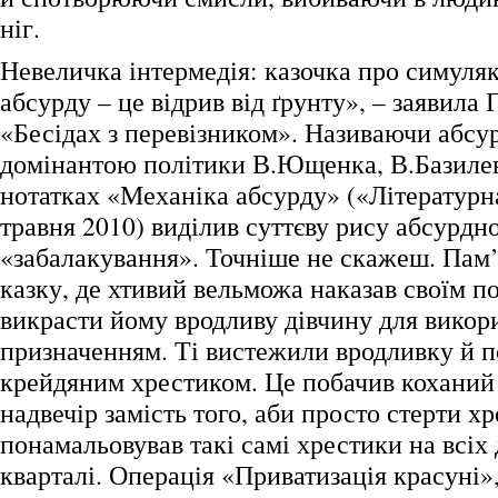
ніг.
Невеличка інтермедія: казочка про симуля
абсурду – це відрив від ґрунту», – заявила
«Бесідах з перевізником». Називаючи абсу
домінантою політики В.Ющенка, В.Базилев
нотатках «Механіка абсурду» («Літературн
травня 2010) виділив суттєву рису абсурдно
«забалакування». Точніше не скажеш. Пам’
казку, де хтивий вельможа наказав своїм п
викрасти йому вродливу дівчину для викор
призначенням. Ті вистежили вродливку й по
крейдяним хрестиком. Це побачив коханий
надвечір замість того, аби просто стерти хре
понамальовував такі самі хрестики на всіх 
кварталі. Операція «Приватизація красуні»,