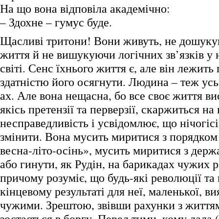
На що вона відповіла академічно:
– Здохне – гумус буде.
Щасливі тритони! Вони живуть, не дошуку
життя й не вишукуючи логічних зв’язків 
світі. Сенс їхнього життя є, але він лежить
здатністю його осягнути. Людина – теж усь
ах. Але вона нещасна, бо все своє життя ви
якісь претензії та перверзії, скаржиться на
несправедливість і усвідомлює, що нічогісі
змінити. Вона мусить миритися з порядком
весна-літо-осінь», мусить миритися з дер
або гинути, як Рудін, на барикадах чужих 
причому розуміє, що будь-які революції та 
кінцевому результаті для неї, маленької, в
чужими. Зрештою, звівши рахунки з життям
зостається в боргу. Перед тими, кому дала 