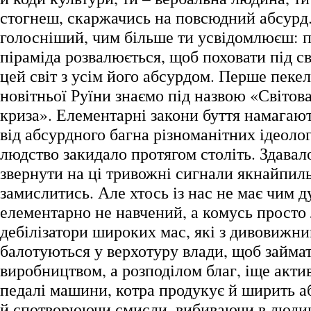
стогнеш, скаржачись на повсюдний абсурд. 
голосніший, чим більше ти усвідомлюєш: 
піраміда розвалюється, щоб поховати під 
цей світ з усім його абсурдом. Перше пеке
новітньої Руїни знаємо під назвою «Світов
криза». Елементарні закони буття намагаю
від абсурдного багна різноманітних ідеолог
людство закидало протягом століть. Здавало
звернути на ці тривожні сигнали якнайпил
замислитись. Але хтось із нас не має чим д
елементарно не навчений, а комусь просто 
дебілізатори широких мас, які з дивовижн
балотуються у верхотуру влади, щоб займа
виробництвом, а розподілом благ, іще акти
педалі машини, котра продукує й ширить а
й спотворюючи смисли, вибиваючи в людини