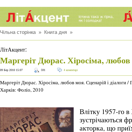
Чільна сторінка
»
Книга дня
»
:
ЛітАкцент
Маргеріт Дюрас. Хіросіма, любов
09 Бер 2010 15:07
591
4 коментарі
Маргеріт Дюрас. Хіросіма, любов моя. Сценарій і діалоги / 
Харків: Фоліо, 2010
Влітку 1957-го в
зустрічаються ф
акторка, що приї