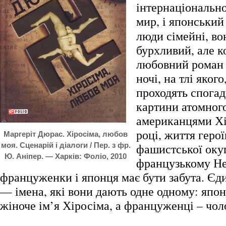
інтернаціональн
мир, і японський
люди сімейні, в
бурхливий, але 
любовний роман –
ночі, на тлі якого
проходять спогад
картини атомног
американцями Хі
році, життя герої
Маргеріт Дюрас. Хіросіма, любов
моя. Сценарій і діалоги / Пер. з фр.
фашистської окуп
Ю. Аніпер. — Харків: Фоліо, 2010
французькому Не
француженки і японця має бути забута. Єди
— імена, які вони дають одне одному: япон
жіноче ім’я Хіросіма, а француженці – чол