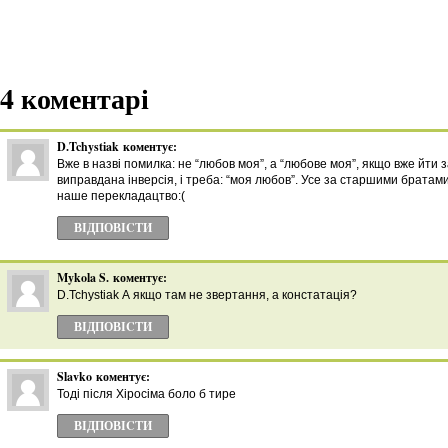
4 коментарі
D.Tchystiak
коментує:
Вже в назві помилка: не “любов моя”, а “любове моя”, якщо вже йти 
виправдана інверсія, і треба: “моя любов”. Усе за старшими брата
наше перекладацтво:(
ВІДПОВІCТИ
Mykola S.
коментує:
D.Tchystiak А якщо там не звертання, а констатація?
ВІДПОВІCТИ
Slavko
коментує:
Тоді після Хіросіма боло б тире
ВІДПОВІCТИ