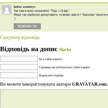
ludens
коментує:
Так там ж ясно зазначено: “Пер. с (!) фр.”.
Якщо так серйозно дискутувати, то,може, варто і “Хіросіма” писати в
:)
ВІДПОВІCТИ
Скасувати відповідь
Відповідь на допис
Slavko
Ім’я (обов’язково)
Скринька (не публікується) (обов’язково)
Власна веб-сторінка
GRAVATAR.com
Ви можете використовувати аватари
.