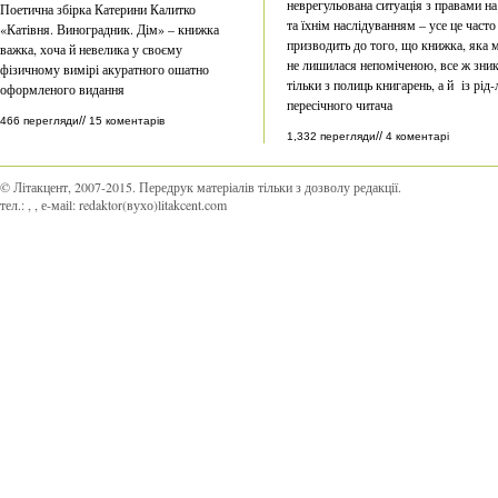
неврегульована ситуація з правами на
Поетична збірка Катерини Калитко
та їхнім наслідуванням – усе це часто
«Катівня. Виноградник. Дім» – книжка
призводить до того, що книжка, яка 
важка, хоча й невелика у своєму
не лишилася непоміченою, все ж зник
фізичному вимірі акуратного ошатно
тільки з полиць книгарень, а й із рід-
оформленого видання
пересічного читача
//
466 перегляди
15 коментарів
//
1,332 перегляди
4 коментарі
© Літакцент, 2007-2015
.
Передрук матеріалів тільки з дозволу редакції.
тел.:
,
, е-маіl:
redaktor(вухо)litakcent.com