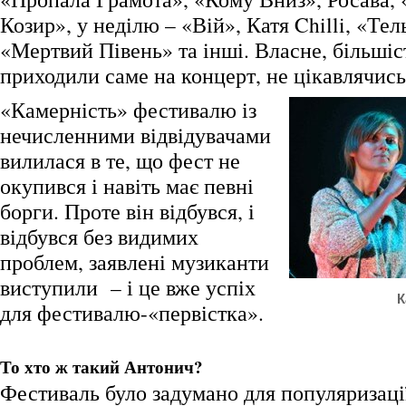
Козир», у неділю – «Вій», Катя Chilli, «Те
«Мертвий Півень» та інші. Власне, більші
приходили саме на концерт, не цікавлячис
«Камерність» фестивалю із
нечисленними відвідувачами
вилилася в те, що фест не
окупився і навіть має певні
борги. Проте він відбувся, і
відбувся без видимих
проблем, заявлені музиканти
виступили – і це вже успіх
К
для фестивалю-«первістка».
То хто ж такий Антонич?
Фестиваль було задумано для популяризаці