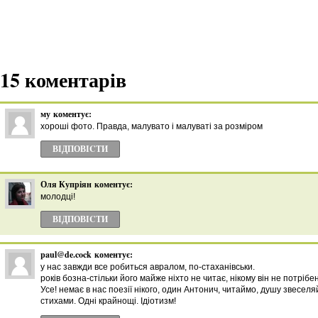
15 коментарів
му
коментує:
хороші фото. Правда, малувато і малуваті за розміром
ВІДПОВІCТИ
Оля Купріян
коментує:
молодці!
ВІДПОВІCТИ
paul@de.cock
коментує:
у нас завжди все робиться авралом, по-стаханівськи.
років бозна-стільки його майже ніхто не читає, нікому він не потрібен
Усе! немає в нас поезії нікого, один Антонич, читаймо, душу звесе
стихами. Одні крайнощі. Ідіотизм!