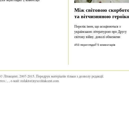
//
289 перегляди
2 коментарі
Між світовою скорбот
та вітчизняною героїк
Перелік імен, що асоціюються з
українською літературою про Другу
світову війну, доволі обмежени
//
453 перегляди
5 коментарів
© Літакцент, 2007-2015
.
Передрук матеріалів тільки з дозволу редакції.
тел.:
,
, е-маіl:
redaktor(вухо)litakcent.com