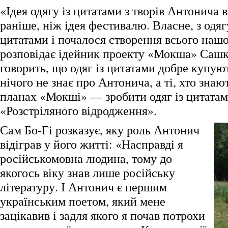
«Ідея одягу із цитатами з творів Антонича 
раніше, ніж ідея фестивалю. Власне, з одяг
цитатами і почалося створення всього нашо
розповідає ідейник проекту «Мокша» Сашк
говорить, що одяг із цитатами добре купують
нічого не знає про Антонича, а ті, хто зна
планах «Мокші» — зробити одяг із цитатам
«Розстріляного відродження».
Сам Бо-Гі розказує, яку роль Антонич
відіграв у його житті: «Насправді я
російськомовна людина, тому до
якогось віку знав лише російську
літературу. І Антонич є першим
українським поетом, який мене
зацікавив і задля якого я почав потрохи