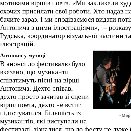
мотивами віршів поета. «Ми закликали худо
охочих присилати свої роботи. Хто надав н
бачите зараз. І ми сподіваємося видати поті
Антонича з цими ілюстраціями», – розказ
Рудська, координатор візуальної частини т
ілюстрацій.
Антонич у музиці
В анонсі до фестивалю було
вказано, що музиканти
співатимуть пісні на вірші
Антонича. Дехто співав,
дехто просто зачитав зі сцени
вірші поета, дехто не встиг
підготуватися. Більшість із
«Мер
музикантів, які виступали на
фестивалі, зізналися, що до фесту не дуже