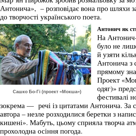
Антонича», – розповідає вона про шляхи з
до творчості українського поета.
Антонич як ст
На Антонич
було не лише
й узяти кіль
Антонича з 
прямому зна
Проект «Мо
одяг)» пред
Сашко Бо-Гі (проект «Мокша»)
фестивалі н
зокрема — речі із цитатами Антонича. За
автора – незле розходилися беретки з напи
кишені». Мабуть, цьому сприяла творча ат
прохолодна осіння погода.