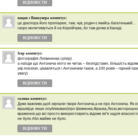
ВІДПОВІCТИ
пацан з Ванкувера
коментує:
це діаспора його пропіарює, там, чув, родич є якийсь багатенький…
скоро молитимуться й на Корнійчука, бо там дочка в Канаді.
ВІДПОВІCТИ
Ігор
коментує:
фотографія Логвиненка супер)
а наїзди що Антонича ніхто не читає – безпідставні, більшість відом
укр.поезією, цікавляться і Антоничем також. а 100 років – гарний пр
увагу)
ВІДПОВІCТИ
галина
коментує:
Дуже важливо,щоб звучали твори Антонича,а не про Антонича. Як зг
віршів(це лише опубліковані)про Шевченка,Франка,Лесю,моторошно
враження,що всі просто використовують відоме ім”я задля власної 
не було.Або майже не було.
ВІДПОВІCТИ