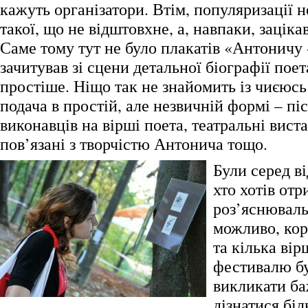
кажуть організатори. Втім, популяризації н
такої, що не відштовхне, а, навпаки, зацікав
Саме тому тут не було плакатів «Антоничу 
зачитував зі сцени детальної біографії поет
простіше. Ніщо так не знайомить із чиєюсь 
подача в простій, але незвичній формі – пі
виконавців на вірші поета, театральні вист
пов’язані з творчістю Антонича тощо.
Були серед ві
хто хотів отр
роз’яснюваль
можливо, кор
та кілька вір
фестивалю б
викликати б
дізнатися біл