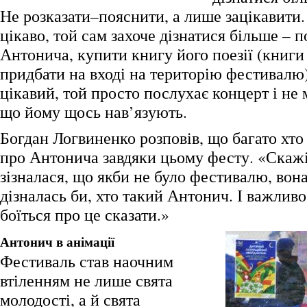
Не розказати–пояснити, а лише зацікавити
цікаво, той сам захоче дізнатися більше – 
Антонича, купити книгу його поезії (книг
придбати на вході на територію фестивалю)
цікавий, той просто послухає концерт і не 
що йому щось нав’язують.
Богдан Логвиненко розповів, що багато хто
про Антонича завдяки цьому фесту. «Скажім
зізналася, що якби не було фестивалю, вон
дізналась би, хто такий Антонич. І важливо
боїться про це сказати.»
Антонич в анімації
Фестиваль став наочним
втіленням не лише свята
молодості, а й свята