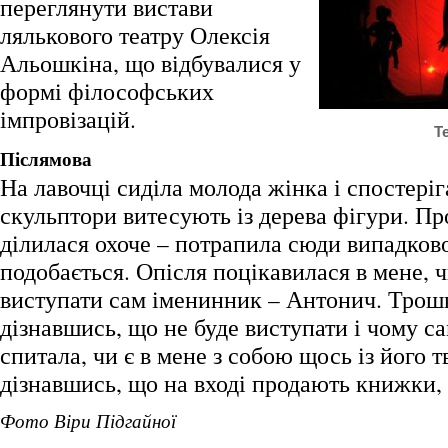
переглянути вистави
лялькового театру Олексія
Альошкіна, що відбувалися у
формі філософських
імпровізацій.
Т
Післямова
На лавочці сиділа молода жінка і спостеріг
скульптори витесують із дерева фігури. Пр
ділилася охоче – потрапила сюди випадково
подобається. Опісля поцікавилася в мене, ч
виступати сам іменинник – Антонич. Трошк
дізнавшись, що не буде виступати і чому с
спитала, чи є в мене з собою щось із його тв
дізнавшись, що на вході продають книжки, 
Фото Віри Підгайної