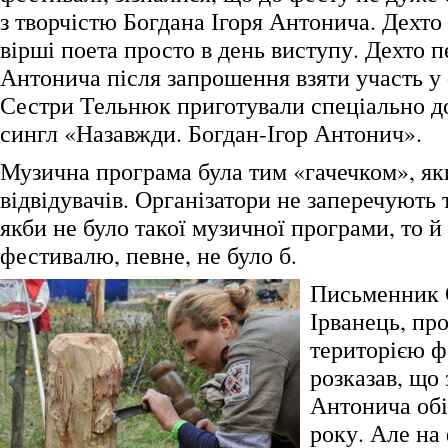
з творчістю Богдана Ігоря Антонича. Дехто 
вірші поета просто в день виступу. Дехто 
Антонича після запрошення взяти участь у 
Сестри Тельнюк приготували спеціально д
сингл «Назавжди. Богдан-Ігор Антонич».
Музична програма була тим «гачечком», я
відвідувачів. Організатори не заперечують 
якби не було такої музичної програми, то й
фестивалю, певне, не було б.
Письменник 
Ірванець, п
територією ф
розказав, що 
Антонича обі
року. Але на