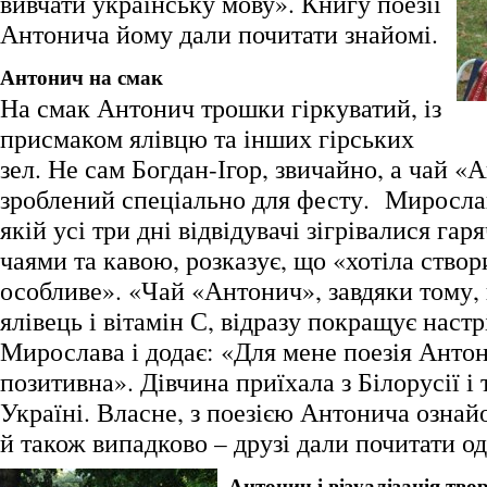
вивчати українську мову». Книгу поезії
Антонича йому дали почитати знайомі.
Антонич на смак
На смак Антонич трошки гіркуватий, із
присмаком ялівцю та інших гірських
зел. Не сам Богдан-Ігор, звичайно, а чай «
зроблений спеціально для фесту. Мирослав
якій усі три дні відвідувачі зігрівалися га
чаями та кавою, розказує, що «хотіла ство
особливе». «Чай «Антонич», завдяки тому,
ялівець і вітамін С, відразу покращує настр
Мирослава і додає: «Для мене поезія Анто
позитивна». Дівчина приїхала з Білорусії і
Україні. Власне, з поезією Антонича озна
й також випадково – друзі дали почитати од
Антонич і візуалізація тво