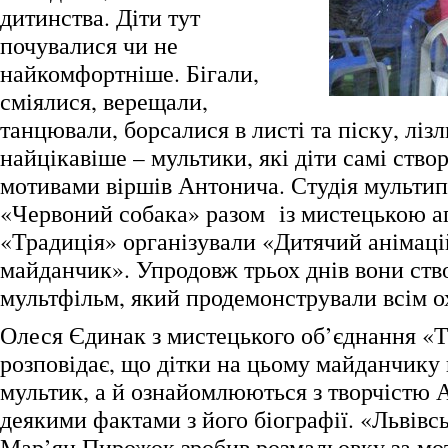
дитинства. Діти тут
почувалися чи не
найкомфортніше. Бігали,
сміялися, верещали,
танцювали, борсалися в листі та піску, лізл
найцікавіше – мультики, які діти самі ство
мотивами віршів Антонича. Студія мультип
«Червоний собака» разом із мистецькою а
«Традиція» організували «Дитячий анімац
майданчик». Упродовж трьох днів вони ст
мультфільм, який продемонстрували всім о
Олеся Єдинак з мистецького об’єднання «
розповідає, що дітки на цьому майданчику
мультик, а й ознайомлюються з творчістю 
деякими фактами з його біографії. «Львів
Мар’ян Пирожок зробив розмальовку за мо