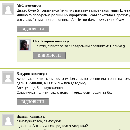
АВС
коментує:
Цікаво було б подивитися “вуличну виставу за мотивами книги Блез
книжка філософсько-релігійних афоризмів. І собі захотілося зрежису
мотивами” тлумачного словника. А втім, не бачив, судити не буду…
ВІДПОВІCТИ
Оля Купріян
коментує:
…а втім, є вистава за “Хозарським словником” Павича ;)
ВІДПОВІCТИ
Батурин
коментує:
Було дуже дивно, коли сестрам Тельнюк, котрі співали пісень на тек
дали 15 хвилин, а Каті Чілі – понад годину.
Але це – дрібне зауваження.
Самотужки підняти таку справу – Геркулесів подвиг, їй-бо.
ВІДПОВІCТИ
shaman
коментує:
самотужки? ага, самотужки.
а доляри Антоничевого родича з Америки?