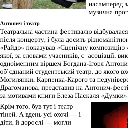
насамперед з
музична прог
Антонич і театр
Театральна частина фестивалю відбувалася
після концерту, і була досить різноманітно
«Райдо» показував «Сценічну композицію 
якої, за словами учасників, є асоціації, ви
одноіменним віршем Богдана-Ігоря Антони
об’єднаний студентський театр, до якого вх
Могилянки, Карпенка-Карого та педуніверс
Драгоманова, представив на Антонич-фесті
за мотивами книги Блеза Паскаля «Думки»
Крім того, був тут і театр
тіней. А вдень усі охочі — і
діти, й дорослі — могли