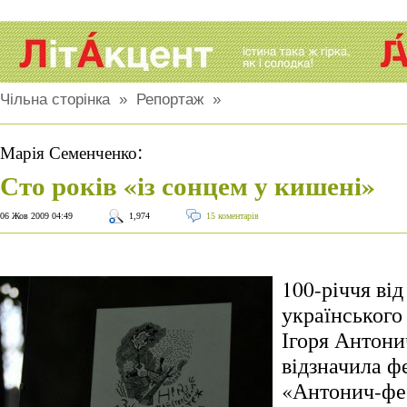
Чільна сторінка
»
Репортаж
»
:
Марія Семенченко
Сто років «із сонцем у кишені»
06 Жов 2009 04:49
1,974
15 коментарів
100-річчя ві
українського
Ігоря Антони
відзначила ф
«Антонич-фе