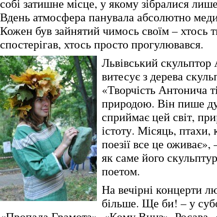
собі затишне місце, у якому зібралися лиш
Вдень атмосфера панувала абсолютно медит
Кожен був зайнятий чимось своїм – хтось т
спостерігав, хтось просто прогулювався.
Львівський скульптор 
витесує з дерева скуль
«Творчість Антонича ті
природою. Він пише ду
сприймає цей світ, пр
істоту. Місяць, птахи, 
поезії все це оживає»,
як саме його скульптур
поетом.
На вечірні концерти л
більше. Ще би! – у суб
«Пропала Грамота», «Кому Вниз», Росава,