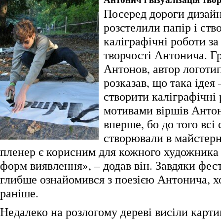
Посеред дороги дизай
розстелили папір і ст
каліграфічні роботи з
творчості Антонича. Г
Антонов, автор логоти
розказав, що така ідея
створити каліграфічні 
мотивами віршів Антон
вперше, бо до того всі
створювали в майстерн
пленер є корисним для кожного художника
форм виявлення», – додав він. Завдяки фе
глибше ознайомився з поезією Антонича, хоч
раніше.
Недалеко на розлогому дереві висіли карти