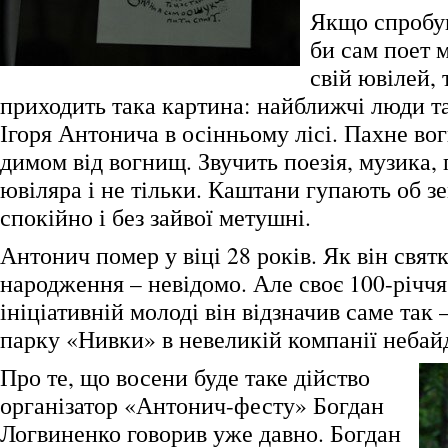
Якщо спробув
би сам поет м
свій ювілей, 
приходить така картина: найближчі люди та
Ігоря Антонича в осінньому лісі. Пахне во
димом від вогнищ. Звучить поезія, музика, 
ювіляра і не тільки. Каштани гупають об з
спокійно і без зайвої метушні.
Антонич помер у віці 28 років. Як він святк
народження – невідомо. Але своє 100-річчя
ініціативній молоді він відзначив саме так 
парку «Нивки» в невеликій компанії небай
Про те, що восени буде таке дійство
організатор «Антонич-фесту» Богдан
Логвиненко говорив уже давно. Богдан