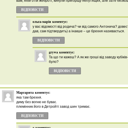
вам, ніби отій жеброті, кинули пригорщу непутящих, але зате безкош
ВІДПОВІCТИ
ольга-марія
коментує:
у вас відомості від родича? чи від самого Антонича? дове
дав, сам підтвердить) а інакше – це брехня називається.
ВІДПОВІCТИ
grywa
коментує:
Та що ти кажеш? А як же гроші від заводу кубіків-
було?
ВІДПОВІCТИ
Маргарита
коментує:
яка там брехня.
диму без вогню не буває.
племінник його в Детройті завод шин тримає.
ВІДПОВІCТИ
a
коментує: