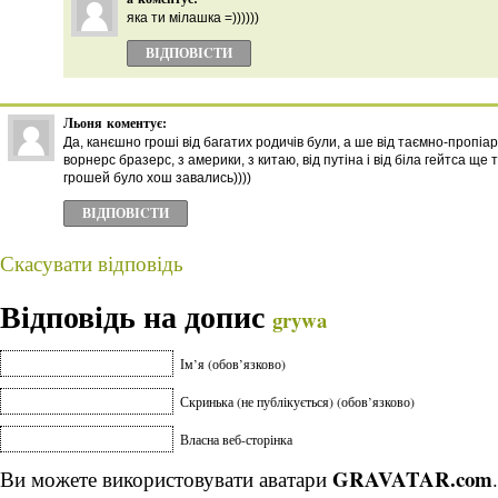
яка ти мілашка =))))))
ВІДПОВІCТИ
Льоня
коментує:
Да, канєшно гроші від багатих родичів були, а ше від таємно-пропіар
ворнерс бразерс, з америки, з китаю, від путіна і від біла гейтса ще 
грошей було хош завались))))
ВІДПОВІCТИ
Скасувати відповідь
Відповідь на допис
grywa
Ім’я (обов’язково)
Скринька (не публікується) (обов’язково)
Власна веб-сторінка
GRAVATAR.com
Ви можете використовувати аватари
.