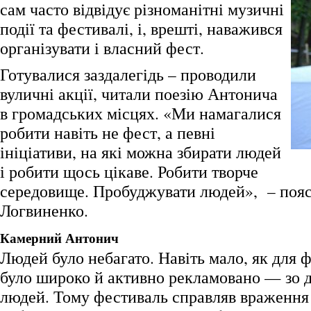
сам часто відвідує різноманітні музичні
події та фестивалі, і, врешті, наважився
організувати і власний фест.
Готувалися заздалегідь – проводили
вуличні акції, читали поезію Антонича
в громадських місцях. «Ми намагалися
робити навіть не фест, а певні
ініціативи, на які можна збирати людей
і робити щось цікаве. Робити творче
середовище. Пробуджувати людей», – поя
Логвиненко.
Камерний Антонич
Людей було небагато. Навіть мало, як для 
було широко й активно рекламовано — зо д
людей. Тому фестиваль справляв враження