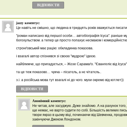
ВІДПОВІCТИ
jazzy
коментує:
Це навіть не смішно, що людина в тридцять років зважується писати
"роман написано від першої особи… автобіографія Ісуса". раніше м
богохульством. а тепер це просто попахує несмаком і комерційністю 
стронґовський має рацію: обкладинка показова.
і взагалі автор спізнився зі своєю "мудрою" ідеєю.
найближче, що пригадується, – Жозе Сарамаґо. "Євангеліє від Ісуса"
та це теж показово… чукча – пісатєль, а нє чітатєль..
з.і. а російська мова тут взагалі ні до чого. мухи окремо від котлет))
ВІДПОВІCТИ
Анонімний
коментує:
Не читав, але засуджую. Дуже знайомо. А на рахунок того, 
ще немає, не варто судити по собі. Більшість великих пис
твори якраз в цьому віці, починаючи від Шевченка, продо
закінчуючи Джеком Лондоном.