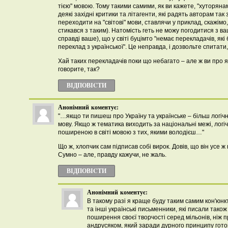
тією" мовою. Тому такими самими, як ви кажете, "хуторянами
деякі західні критики та літагенти, які радять авторам так
переходити на "світові" мови, ставлячи у приклад, скажім
стикався з таким). Натомість геть не можу погодитися з 
справді ваше), що у світі буцімто "немає перекладачів, які
переклад з української". Це неправда, і дозвольте спитати,
Хай таких перекладачів поки що небагато – але ж ви про які
говорите, так?
ВІДПОВІCТИ
Анонімний
коментує:
"…якщо ти пишеш про Україну та українське – більш логіч
мову. Якщо ж тематика виходить за національні межі, лог
поширеною в світі мовою з тих, якими володієш…"
Що ж, хлопчик сам підписав собі вирок. Довів, що він усе ж
Сумно – але, правду кажучи, не жаль.
ВІДПОВІCТИ
Анонімний
коментує:
В такому разі я краще буду таким самим кон'юнк
та інші українські письменники, які писали тако
поширення своєї творчості серед мільонів, ніж
андрусяком, який заради дурного принципу гото