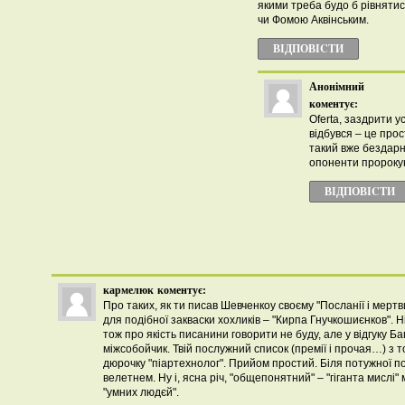
якими треба будо б рівнятис
чи Фомою Аквінським.
ВІДПОВІCТИ
Анонімний
коментує:
Oferta, заздрити у
відбувся – це прос
такий вже бездарн
опоненти пророку
ВІДПОВІCТИ
кармелюк
коментує:
Про таких, як ти писав Шевченкоу своєму "Посланії і мертв
для подібної закваски хохликів – "Кирпа Гнучкошиєнков". Ні
тож про якість писанини говорити не буду, але у відгуку Б
міжсобойчик. Твій послужний список (премії і прочая…) з то
дюрочку "піартехнолог". Прийом простий. Біля потужної по
велетнем. Ну і, ясна річ, "общепонятний" – "гіганта мислі
"умних людєй".