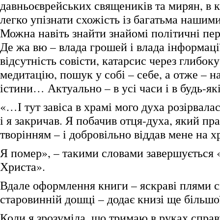
давньоєврейських священиків та мирян, в 
легко упізнати схожість із багатьма нашим
Можна навіть знайти знайомі політичні пер
Де жа вю – влада грошей і влада інформації
відсутність совісти, катарсис через глибо
медитацію, пошук у собі – себе, а отже – 
істини… Актуально – в усі часи і в будь-які
«…І тут завіса в храмі мого духа розірвалас
і я закричав. Я побачив отця-духа, який пр
творінням – і добровільно віддав мене на х
Я помер», – такими словами завершується 
Христа».
Вдале оформлення книги – яскраві плями св
старовинній дошці – додає книзі ще більшої
Коли я зрозуміла, що тримаю в руках спр