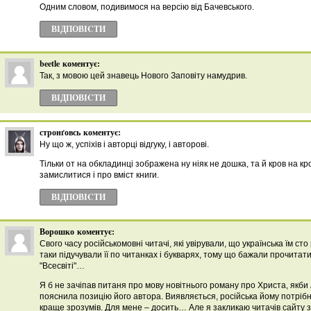
Одним словом, подивимося на версію від Бачевського.
ВІДПОВІCТИ
beetle
коментує:
Так, з мовою цей знавець Нового Заповіту намудрив.
ВІДПОВІCТИ
стронґовсь
коментує:
Ну що ж, успіхів і авторці відгуку, і авторові.
Тільки от на обкладинці зображена ну ніяк не дошка, та й кров на кр
замислитися і про вміст книги.
ВІДПОВІCТИ
Ворошко
коментує:
Свого часу російськомовні читачі, які увірували, що українська їм сто
таки підучували її по читанках і букварях, тому що бажали прочитат
"Всесвіті"…
Я б не зачіпав питаня про мову новітнього роману про Христа, якби
пояснила позицію його автора. Виявляється, російська йому потрібна
краще зрозумів. Для мене – досить… Але я закликаю читачів сайту з