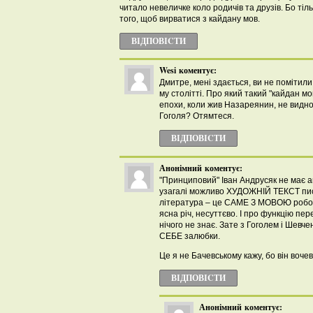
читало невеличке коло родичів та друзів. Бо ті
того, щоб вирватися з кайдану мов.
ВІДПОВІCТИ
Wesi
коментує:
Дмитре, мені здається, ви не помітили,
му столітті. Про який такий "кайдан мо
епохи, коли жив Назареянин, не видно 
Гоголя? Отямтеся.
ВІДПОВІCТИ
Анонімний
коментує:
"Принциповий" Іван Андрусяк не має а
узагалі можливо ХУДОЖНІЙ ТЕКСТ п
література – це САМЕ З МОВОЮ робот
ясна річ, несуттєво. І про функцію пе
нічого не знає. Зате з Гоголем і Шевч
СЕБЕ залюбки.
Це я не Бачевському кажу, бо він воч
ВІДПОВІCТИ
Анонімний
коментує: