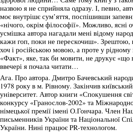
назвою я не сприйняла одразу. І, певно, авт
моє внутрішє сум’яття, поспішивши запевн
«нічого, окрім філософії». Можливо, ясні о
усмішка автора нагадали мені відому наро
кажи гоп, поки не перескочиш». Зрештою, 
хоч і російською мовою, а проте у рідному
«Факт», яке, так би мовити, не друкує «що
ввечері я почала читати…
Ага. Про автора. Дмитро Бачевський народ
1978 року в м. Рівному. Закінчив київськи
університет. Автор книги «Спокушення світ
конкурсу «Гранослов-2002» та Міжнародно
німецької премії імені О.Гончара. Член На
письменників України та Національної Спі
України. Нині працює PR-технологом.