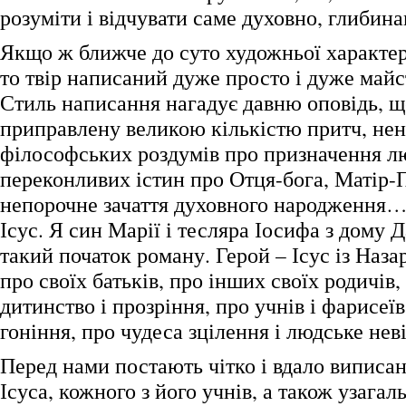
розуміти і відчувати саме духовно, глибина
Якщо ж ближче до суто художньої характе
то твір написаний дуже просто і дуже майс
Стиль написання нагадує давню оповідь, 
приправлену великою кількістю притч, нен
філософських роздумів про призначення лю
переконливих істин про Отця-бога, Матір-
непорочне зачаття духовного народження…
Ісус. Я син Марії і тесляра Іосифа з дому 
такий початок роману. Герой – Ісус із Наза
про своїх батьків, про інших своїх родичів,
дитинство і прозріння, про учнів і фарисеїв
гоніння, про чудеса зцілення і людське не
Перед нами постають чітко і вдало виписан
Ісуса, кожного з його учнів, а також узагал