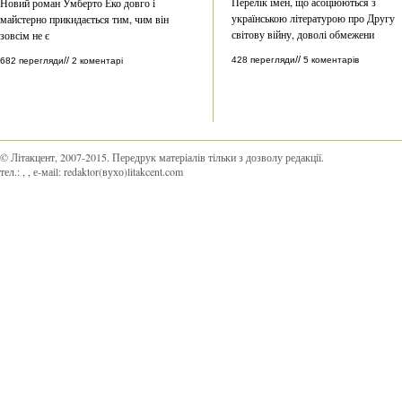
Перелік імен, що асоціюються з
Новий роман Умберто Еко довго і
українською літературою про Другу
майстерно прикидається тим, чим він
світову війну, доволі обмежени
зовсім не є
//
428 перегляди
5 коментарів
//
682 перегляди
2 коментарі
© Літакцент, 2007-2015
.
Передрук матеріалів тільки з дозволу редакції.
тел.:
,
, е-маіl:
redaktor(вухо)litakcent.com