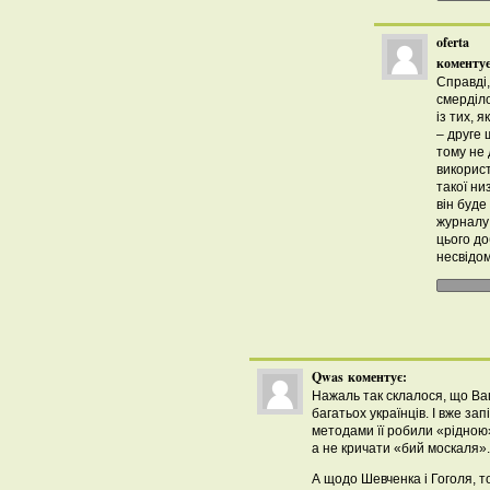
oferta
коментує
Справді,
смерділо
із тих, 
– друге 
тому не
використ
такої ни
він буде
журналу 
цього до
несвідом
Qwas
коментує:
Нажаль так склалося, що Ва
багатьох українців. І вже за
методами її робили «рідною»
а не кричати «бий москаля».
А щодо Шевченка і Гоголя, то