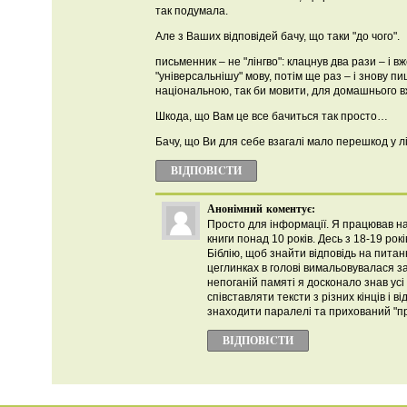
так подумала.
Але з Ваших відповідей бачу, що таки "до чого".
письменник – не "лінгво": клацнув два рази – і 
"універсальнішу" мову, потім ще раз – і знову 
національною, так би мовити, для домашнього в
Шкода, що Вам це все бачиться так просто…
Бачу, що Ви для себе взагалі мало перешкод у л
ВІДПОВІCТИ
Анонімний
коментує:
Просто для інформації. Я працював н
книги понад 10 років. Десь з 18-19 рок
Біблію, щоб знайти відповідь на питанн
цеглинках в голові вимальовувалася з
непоганій памяті я досконало знав усі 
співставляти тексти з різних кінців і ві
знаходити паралелі та прихований "пр
ВІДПОВІCТИ