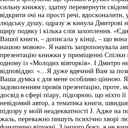
сильну книжку, здатну перевернути свідом
відкрити очі на прості речі, вдосконалити,
людську душу, одразу ж кинула Дмитрові н
щиру подяку і кілька слів захоплення. «Єд
Вашої книги, – дописала у кінці, – що вон
нашою мовою». Я навіть запропонувала авт
презентацію книжки у приміщенні Спілки 
одному із «Молодих вівторків». І Дмитро не
відповіддю: «…Я дуже вдячний Вам за пози
Ваша думка є для мене особливо цінною. Я
задоволенням провів презентацію, проте, 
досвід в сфері піару, підозрюю, що ніхто її 
невідомий автор, а тематика книги, швидше
підозру у моїй неадекватності J. Адже на п
жаль, переважно пишуть психічно хворі л
фанатично віруючі. З іншого боку, я не вар