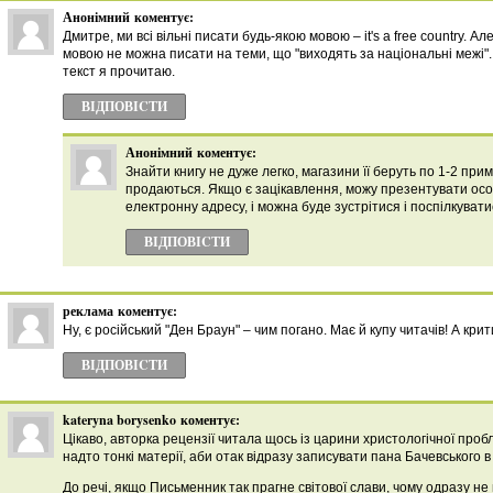
Анонімний
коментує:
Дмитре, ми всі вільні писати будь-якою мовою – it's a free country. Ал
мовою не можна писати на теми, що "виходять за національні межі
текст я прочитаю.
ВІДПОВІCТИ
Анонімний
коментує:
Знайти книгу не дуже легко, магазини її беруть по 1-2 прим
продаються. Якщо є зацікавлення, можу презентувати ос
електронну адресу, і можна буде зустрітися і поспілкувати
ВІДПОВІCТИ
реклама
коментує:
Ну, є російський "Ден Браун" – чим погано. Має й купу читачів! А крит
ВІДПОВІCТИ
kateryna borysenko
коментує:
Цікаво, авторка рецензії читала щось із царини христологічної пробл
надто тонкі матерії, аби отак відразу записувати пана Бачевського в г
До речі, якщо Письменник так прагне світової слави, чому одразу не