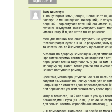
ВІДПОВІCТИ
jazzy
коментує:
1. Вашу "скромність" (Лондон, Шевченко та ін.) о
"клепку" не менше вдячна. Ви перший:) Та хочу 
рецензій – зорієнтувати потенційного читача, що 
схоче він її купувати. Тож коментувати мають мора
читав книжку, й ті, хто читав тільки рецензію.
Мені для перших висновків (купувати-не купуват
"автобіографія Ісуса". Якщо не розумієте, чому 
та жовтизною, то й коментувати щось нема сенс
А взагалі по-доброму Вам заздрю. Люди вивчают
Про життя окремих святих чи отців церкви є сотн
опрацювати все на таку глобальну (та що там –
молодому віці. Навіть важко уявити, хто ж може
Вашого наступного роману.
Зрештою, можна процитувати Вас. "Більшість ап
завдяки яким можна по-новому поглянути на жит
наприкінці ХХ століття і досі перекладаються. Їх 
аби перекласти усі, всім вченим світу треба прац
Якщо ж вважаєте, що й без знання усіх цих текс
роман від імені Ісуса (як-не-як, це не лише іст
для великої частини європейської цивілізації),
2. Я помилилася. Написала, що російська мова т