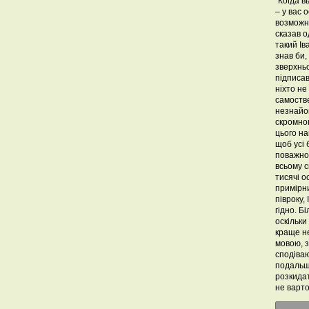
"Когда 
– у вас 
возможн
сказав 
такий Ів
знав би,
зверхньо
підписав
ніхто не
самоств
незнайо
скромног
цього на
щоб усі 
поважног
всьому с
тисячі о
примірни
півроку,
гідно. Б
оскільки
краще не
мовою, з
сподіваю
подальш
розкидат
не варто