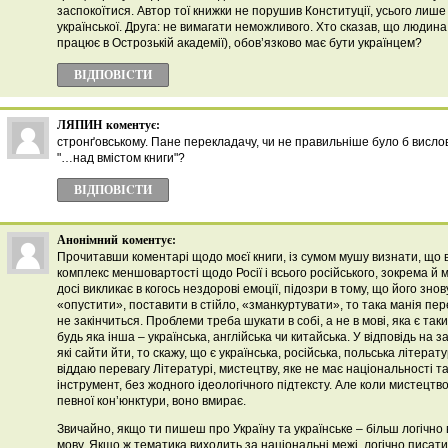
заспокоїтися. Автор тої книжки не порушив Конституції, усього лиш
української. Друга: не вимагати неможливого. Хто сказав, що людина
працює в Острозькій академії), обов’язково має бути українцем?
ВІДПОВІCТИ
ЛЯПИН
коментує:
стронґовському. Пане перекладачу, чи не правильніше було б висло
"…над вмістом книги"?
ВІДПОВІCТИ
Анонімний
коментує:
Прочитавши коментарі щодо моєї книги, із сумом мушу визнати, що 
комплекс меншовартості щодо Росії і всього російського, зокрема й м
досі викликає в когось нездорові емоції, підозри в тому, що його зно
«опустити», поставити в стійло, «зманкуртувати», то така манія п
не закінчиться. Проблеми треба шукати в собі, а не в мові, яка є так
будь яка інша – українська, англійська чи китайська. У відповідь на 
які сайти йти, то скажу, що є українська, російська, польська літерат
віддаю перевагу Літературі, мистецтву, яке не має національності та
інструмент, без жодного ідеологічного підтексту. Але коли мистецтв
певної кон’юнктури, воно вмирає.
Звичайно, якщо ти пишеш про Україну та українське – більш логічно
мову. Якщо ж тематика виходить за національні межі, логічно писат