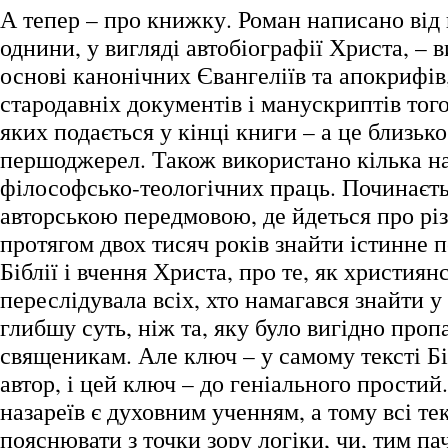
А тепер – про книжку. Роман написано від
однини, у вигляді автобіографії Христа, – 
основі канонічних Євангеліїв та апокрифів
стародавніх документів і манускриптів того
яких подається у кінці книги – а це близько
першоджерел. Також використано кілька н
філософсько-теологічних праць. Починаєт
авторською передмовою, де йдеться про рі
протягом двох тисяч років знайти істинне 
Біблії і вчення Христа, про те, як християн
переслідувала всіх, хто намагався знайти 
глибшу суть, ніж та, яку було вигідно проп
священикам. Але ключ – у самому тексті Бі
автор, і цей ключ – до геніального прости
назареїв є духовним ученням, а тому всі тек
пояснювати з точки зору логіки, чи, тим паче