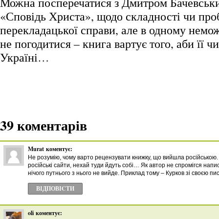
Можна посперечатися з Дмитром Бачевськи
«Сповідь Христа», щодо складності чи про
перекладацької справи, але в одному немо
не погодитися – книга вартує того, аби її ч
Україні…
39 коментарів
Murat
коментує:
Не розумію, чому варто рецензувати книжку, що вийшла російською. 
російські сайти, нехай туди йдуть собі… Як автор не спромігся нап
нічого путнього з нього не вийде. Приклад тому – Курков зі своєю п
ВІДПОВІCТИ
oli
коментує: