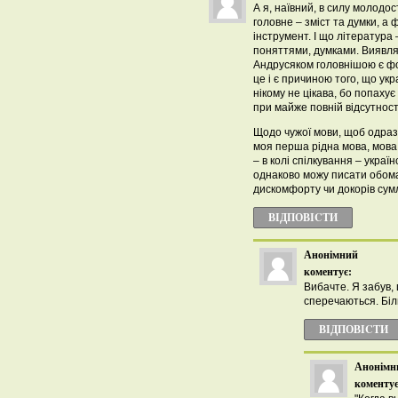
А я, наївний, в силу молодос
головне – зміст та думки, а 
інструмент. І що література 
поняттями, думками. Виявля
Андрусяком головнішою є ф
це і є причиною того, що укра
нікому не цікава, бо попаху
при майже повній відсутності
Щодо чужої мови, щоб одразу
моя перша рідна мова, мова с
– в колі спілкування – україн
однаково можу писати обом
дискомфорту чи докорів сум
ВІДПОВІCТИ
Анонімний
коментує:
Вибачте. Я забув,
сперечаються. Біл
ВІДПОВІCТИ
Анонімн
коментує