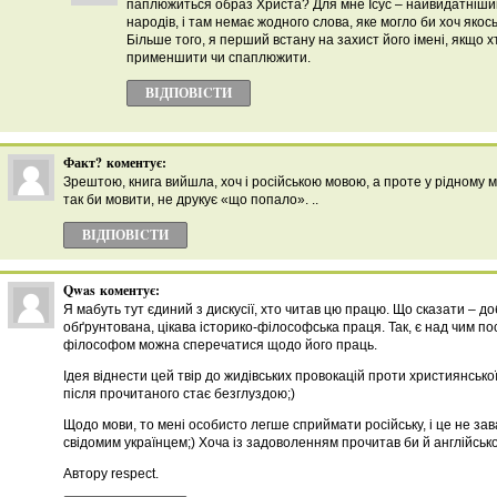
паплюжиться образ Христа? Для мне Ісус – найвидатніший 
народів, і там немає жодного слова, яке могло би хоч якос
Більше того, я перший встану на захист його імені, якщо х
применшити чи спаплюжити.
ВІДПОВІCТИ
Факт?
коментує:
Зрештою, книга вийшла, хоч і російською мовою, а проте у рідному м
так би мовити, не друкує «що попало». ..
ВІДПОВІCТИ
Qwas
коментує:
Я мабуть тут єдиний з дискусії, хто читав цю працю. Що сказати – д
обґрунтована, цікава історико-філософська праця. Так, є над чим п
філософом можна сперечатися щодо його праць.
Ідея віднести цей твір до жидівських провокацій проти християнсько
після прочитаного стає безглуздою;)
Щодо мови, то мені особисто легше сприймати російську, і це не за
свідомим українцем;) Хоча із задоволенням прочитав би й англійськ
Автору respect.