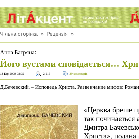
Чільна сторінка
»
Рецензія
»
:
Анна Багряна
Його вустами сповідається… Хри
13 Бер 2009 08:05
2,215
39 коментарів
Д.Бачевский. – Исповедь Христа. Развенчание мифов: Роман. 
«Церква бреше п
так починається 
Дмитра Бачевськ
Христа», подана 