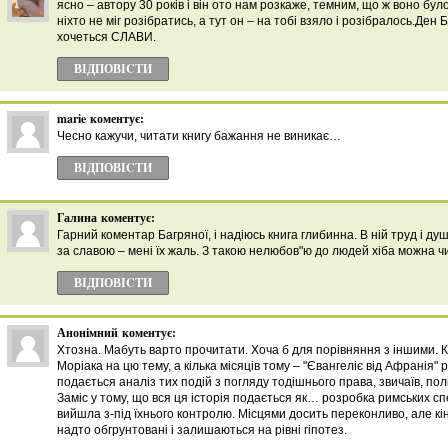
ясно – автору 30 років і він ото нам розкаже, темним, що ж воно було
ніхто не міг розібратись, а тут он – на тобі взяло і розібралось.Ден 
хочеться СЛАВИ.
ВІДПОВІCТИ
marie
коментує:
Чесно кажучи, читати книгу бажання не виникає…
ВІДПОВІCТИ
Галина
коментує:
Гарний коментар Багряної, і надіюсь книга глибинна. В ній труд і душ
за славою – мені їх жаль. З такою нелюбов"ю до людей хіба можна 
ВІДПОВІCТИ
Анонімний
коментує:
Хтозна. Мабуть варто прочитати. Хоча б для порівняння з іншими. 
Моріака на цю тему, а кілька місяців тому – "Євангеліє від Афранія"
подається аналіз тих подій з погляду тодішнього права, звичаїв, полі
Заміс у тому, що вся ця історія подається як… розробка римських с
вийшла з-під їхнього контролю. Місцями досить переконливо, але кін
надто обгрунтовані і залишаються на рівні гіпотез.