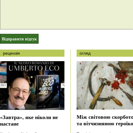
рецензія
огляд
Між світовою скорбот
«Завтра», яке ніколи не
та вітчизняною героїк
настане