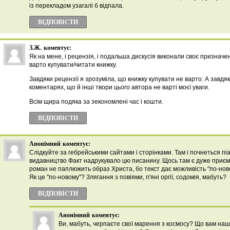
із перекладом узагалі б відпала.
ВІДПОВІCТИ
З.Ж.
коментує:
Як на мене, і рецензія, і подальша дискусія виконали своє призначе
варто купувати/читати книжку.
Завдяки рецензії я зрозуміла, що книжку купувати не варто. А завдя
коментарях, що й інші твори цього автора не варті моєї уваги.
Всім щира подяка за зекономлені час і кошти.
ВІДПОВІCТИ
Анонімний
коментує:
Слідкуйте за гебрейськими сайтами і сторінками. Там і почнеться п
видавництво Факт надрукувало цю писанину. Щось там є дуже приємне
роман не паплюжить образ Христа, бо текст дає можливість "по-ново
Як це "по-новому"? Злягання з повіями, п'яні оргії, содомія, мабуть?
ВІДПОВІCТИ
Анонімний
коментує:
Ви, мабуть, черпаєте свої марення з космосу? Що вам наш