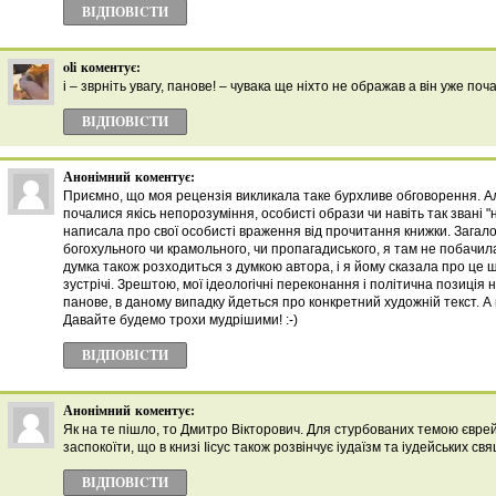
ВІДПОВІCТИ
oli
коментує:
і – зврніть увагу, панове! – чувака ще ніхто не ображав а він уже по
ВІДПОВІCТИ
Анонімний
коментує:
Приємно, що моя рецензія викликала таке бурхливе обговорення. А
почалися якісь непорозуміння, особисті образи чи навіть так звані "
написала про свої особисті враження від прочитання книжки. Загало
богохульного чи крамольного, чи пропагадиського, я там не побачила
думка також розходиться з думкою автора, і я йому сказала про це 
зустрічі. Зрештою, мої ідеологічні переконання і політична позиція н
панове, в даному випадку йдеться про конкретний художній текст. А н
Давайте будемо трохи мудрішими! :-)
ВІДПОВІCТИ
Анонімний
коментує:
Як на те пішло, то Дмитро Вікторович. Для стурбованих темою єврей
заспокоїти, що в книзі Іісус також розвінчує іудаїзм та іудейських св
ВІДПОВІCТИ