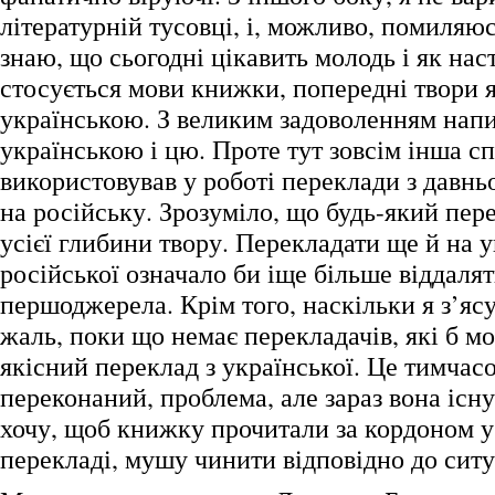
літературній тусовці, і, можливо, помиляюс
знаю, що сьогодні цікавить молодь і як н
стосується мови книжки, попередні твори 
українською. З великим задоволенням напи
українською і цю. Проте тут зовсім інша сп
використовував у роботі переклади з давнь
на російську. Зрозуміло, що будь-який пер
усієї глибини твору. Перекладати ще й на у
російської означало би іще більше віддалят
першоджерела. Крім того, наскільки я з’ясув
жаль, поки що немає перекладачів, які б м
якісний переклад з української. Це тимчасо
переконаний, проблема, але зараз вона існу
хочу, щоб книжку прочитали за кордоном 
перекладі, мушу чинити відповідно до сит