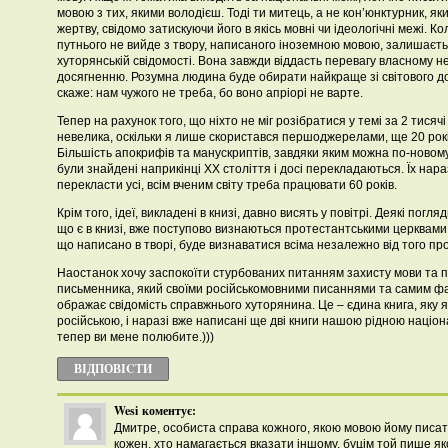
мовою з тих, якими володієш. Тоді ти митець, а не кон’юнктурник, я
жертву, свідомо затискуючи його в якісь мовні чи ідеологічні межі. Ко
путнього не вийде з твору, написаного іноземною мовою, залишаєтьс
хуторянській свідомості. Вона завжди віддасть перевагу власному н
досягненню. Розумна людина буде обирати найкраще зі світового д
скаже: нам чужого не треба, бо воно апріорі не варте.
Тепер на рахунок того, що ніхто не міг розібратися у темі за 2 тисячі 
невелика, оскільки я лише скористався першоджерелами, ще 20 рок
Більшість апокрифів та манускриптів, завдяки яким можна по-новому
були знайдені наприкінці ХХ століття і досі перекладаються. Їх нараз
перекласти усі, всім вченим світу треба працювати 60 років.
Крім того, ідеї, викладені в книзі, давно висять у повітрі. Деякі погл
що є в книзі, вже поступово визнаються протестантськими церквами у 
що написано в творі, буде визнаватися всіма незалежно від того про
Наостанок хочу заспокоїти стурбованих питанням захисту мови та 
письменника, який своїми російськомовними писаннями та самим фа
ображає свідомість справжнього хуторянина. Це – єдина книга, яку 
російською, і наразі вже написані ще дві книги нашою рідною наці
тепер ви мене полюбите.)))
ВІДПОВІCТИ
Wesi
коментує:
Дмитре, особиста справа кожного, якою мовою йому писати
кожен, хто намагається вказати іншому, буцім той пише я