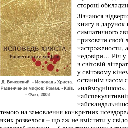
стороні обкладин
Зізнаюся відверт
книгу в дарунок 
симпатичного авт
приховати своєї 
настрожености, а 
недовіри… Річ у 
в світовій літерат
у світовому кіне
останнім часом с
Д. Бачевский. – Исповедь Христа.
«наймоднішою», 
Развенчание мифов: Роман. - Київ.
найспекулятивн
– Факт, 2008
найскандальнішо
темою на замовлення конкретних псевдорел
яких розвелося – що аж не вмістити у свід
здорової людини… Саме тому книгу з так