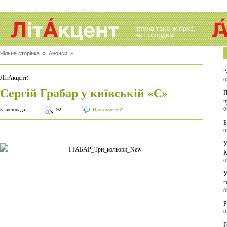
Чільна сторінка
»
Анонси
»
“
:
ЛітАкцент
0
Сергій Грабар у київській «Є»
П
п
0
5 листопада
92
Прокоментуй!
Б
0
У
К
0
У
г
0
Р
0
Г