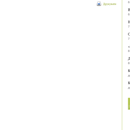
6
Друкувати
В
6
Н
7
С
7
«
8
Д
8
К
д
К
д