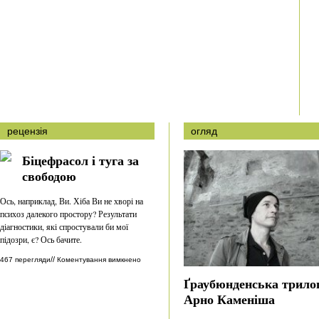
рецензія
огляд
Біцефрасол і туга за
свободою
Ось, наприклад, Ви. Хіба Ви не хворі на
психоз далекого простору? Результати
діагностики, які спростували би мої
підозри, є? Ось бачите.
//
467 перегляди
Коментування вимкнено
Ґраубюнденська трило
Арно Каменіша