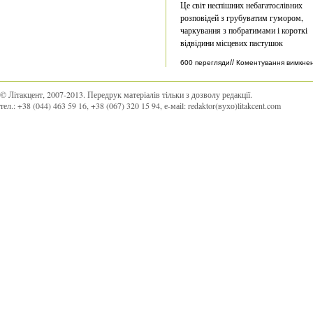
Це світ неспішних небагатослівних
розповідей з грубуватим гумором,
чаркування з побратимами і короткі
відвідини місцевих пастушок
//
600 перегляди
Коментування вимкне
© Літакцент, 2007-2013
.
Передрук матеріалів тільки з дозволу редакції.
тел.:
+38 (044) 463 59 16
,
+38 (067) 320 15 94
, е-маіl:
redaktor(вухо)litakcent.com