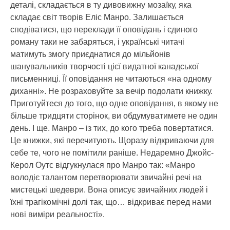
деталі, складається в ту дивовижну мозаїку, яка
складає світ творів Еліс Манро. Залишається
сподіватися, що переклади її оповідань і єдиного
роману таки не забаряться, і українські читачі
матимуть змогу приєднатися до мільйонів
шанувальників творчості цієї видатної канадської
письменниці. Її оповідання не читаються «на одному
диханні». Не розраховуйте за вечір подолати книжку.
Приготуйтеся до того, що одне оповідання, в якому не
більше тридцяти сторінок, ви обдумуватимете не один
день. І ще. Манро – із тих, до кого треба повертатися.
Це книжки, які перечитують. Щоразу відкриваючи для
себе те, чого не помітили раніше. Недаремно Джойс-
Керол Оутс відгукнулася про Манро так: «Манро
володіє талантом перетворювати звичайні речі на
мистецькі шедеври. Вона описує звичайних людей і
їхні трагікомічні долі так, що… відкриває перед нами
нові виміри реальності».