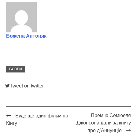
Божена Антоняк
БЛОГИ
Tweet on twitter
Премію Семюеля
Буде ще один фільм по
Post
Джонсона дали за книгу
Кінгу
navigation
про д’Аннунціо