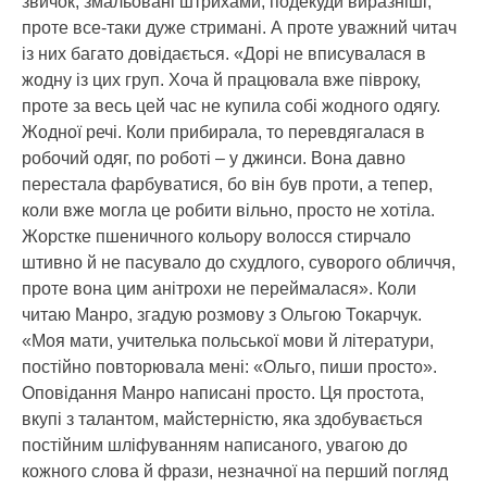
звичок, змальовані штрихами, подекуди виразніші,
проте все-таки дуже стримані. А проте уважний читач
із них багато довідається. «Дорі не вписувалася в
жодну із цих груп. Хоча й працювала вже півроку,
проте за весь цей час не купила собі жодного одягу.
Жодної речі. Коли прибирала, то перевдягалася в
робочий одяг, по роботі – у джинси. Вона давно
перестала фарбуватися, бо він був проти, а тепер,
коли вже могла це робити вільно, просто не хотіла.
Жорстке пшеничного кольору волосся стирчало
штивно й не пасувало до схудлого, суворого обличчя,
проте вона цим анітрохи не переймалася». Коли
читаю Манро, згадую розмову з Ольгою Токарчук.
«Моя мати, учителька польської мови й літератури,
постійно повторювала мені: «Ольго, пиши просто».
Оповідання Манро написані просто. Ця простота,
вкупі з талантом, майстерністю, яка здобувається
постійним шліфуванням написаного, увагою до
кожного слова й фрази, незначної на перший погляд