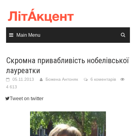
Skip
to
content
Main Menu
Скромна привабливість нобелівської
лауреатки
05.11.2013
Божена Антоняк
6 коментарів
4 613
Tweet on twitter