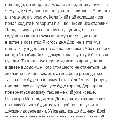
неправда, це неправда!», коли Ллойд звинувачує її в
чомусь, у чому вона не почувається винною. А винною
він уважає її у всьому. Коли їхній наймолодший син
почав ходити й говорити пізніше, ніж двійко старших,
Ллойд скинув усю провину на дружину, бо та не
годувала малого грудьми, тому, мовляв, дитина
відстає в розвитку. Якогось дня Дорі не витримує
напруги і у відповідь на слова чоловіка «Або не переч
мені, або забирайся з дому», хапає куртку й біжить до
сусідки. Та пропонує переночувати, а вранці вона
відвезе її додому, нічого страшного не станеться, це
звичайна сімейна сварка, атмосфера розрядиться,
завтра все буде по-іншому. І коли Ллойд телефонує до
них, заспокоює сусіда, усе буде гаразд, Дорі вранці
повернеться додому, так, авжеж, їй уже краще.
Назавтра Меггі відвозить Дорі додому. Ллойд сидить
на ганку їхнього будинку так, щоб не пропустити
дружину досередини. Увірвавшись до будинку, Дорі