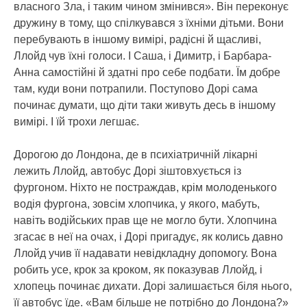
власного Зла, і таким чином змінився». Він переконує
дружину в тому, що спілкувався з їхніми дітьми. Вони
перебувають в іншому вимірі, радісні й щасливі,
Ллойд чув їхні голоси. І Саша, і Димитр, і Барбара-
Анна самостійні й здатні про себе подбати. Їм добре
там, куди вони потрапили. Поступово Дорі сама
починає думати, що діти таки живуть десь в іншому
вимірі. І їй трохи легшає.
Дорогою до Лондона, де в психіатричній лікарні
лежить Ллойд, автобус Дорі зіштовхується із
фургоном. Ніхто не постраждав, крім молоденького
водія фургона, зовсім хлопчика, у якого, мабуть,
навіть водійських прав ще не могло бути. Хлопчина
згасає в неї на очах, і Дорі пригадує, як колись давно
Ллойд учив її надавати невідкладну допомогу. Вона
робить усе, крок за кроком, як показував Ллойд, і
хлопець починає дихати. Дорі залишається біля нього,
її автобус їде. «Вам більше не потрібно до Лондона?»