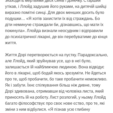
знаходить мертвими двох синів і донечку. Старший
утікав, і Ллойд задушив його руками, на дитячій шийці
виразно помітні синці. Для двох менших досить було
подушки… «Я хотів захистити їх від страждань. Бо
діти неминуче страждали би, дізнавшись, що мати їх
покинула». Ллойда визнали неосудним і відправили
до психіатричної лікарні, де він перебуватиме до кінця
життя.
Життя Дорі перетворюється на пустку. Парадоксально,
але Ллойд, який зруйнував усе, що в неї було,
залишається їй найближчою людиною. Вона відвідує
його в лікарні, щоб бодай якось зрозуміти. Не йдеться
про те, щоб пробачити, бо таке пробачити неможливо.
Як і забути. Їхнє спілкування більш ніж дивне, тому
Дорі здивована, отримавши від чоловіка листа, який
приносять їй на роботу. Лист розлогий, у ньому Ллойд
багато філософствує про своє нове єство, про те, які
зміни з ним відбулися. «Я пізнав усю глибину