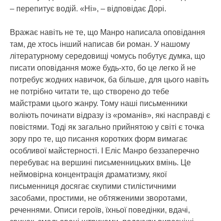
– перепитує водій. «Ні», – відповідає Дорі.
Вражає навіть не те, що Манро написала оповідання
там, де хтось інший написав би роман. У нашому
літературному середовищі чомусь побутує думка, що
писати оповідання може будь-хто, бо це легко й не
потребує жодних навичок, ба більше, для цього навіть
не потрібно читати те, що створено до тебе
майстрами цього жанру. Тому наші письменники
воліють починати відразу із «романів», які насправді є
повістями. Тоді як загально прийнятою у світі є точка
зору про те, що писання коротких форм вимагає
особливої майстерності. І Еліс Манро беззаперечно
перебуває на вершині письменницьких вмінь. Це
неймовірна концентрація драматизму, якої
письменниця досягає скупими стилістичними
засобами, простими, не обтяженими зворотами,
реченнями. Описи героїв, їхньої поведінки, вдачі,