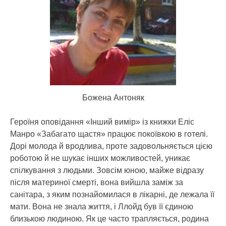
Божена Антоняк
Героїня оповідання «Інший вимір» із книжки Еліс
Манро «Забагато щастя» працює покоївкою в готелі.
Дорі молода й вродлива, проте задовольняється цією
роботою й не шукає інших можливостей, уникає
спілкування з людьми. Зовсім юною, майже відразу
після материної смерті, вона вийшла заміж за
санітара, з яким познайомилася в лікарні, де лежала її
мати. Вона не знала життя, і Ллойд був її єдиною
близькою людиною. Як це часто трапляється, родина