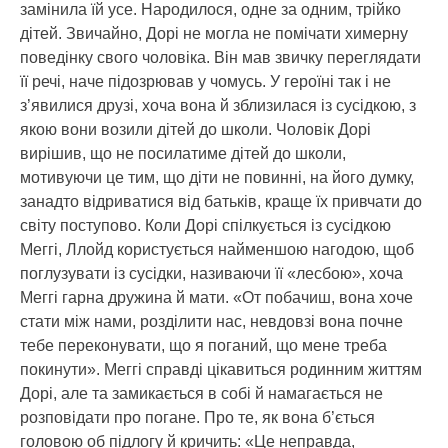
замінила їй усе. Народилося, одне за одним, трійко
дітей. Звичайно, Дорі не могла не помічати химерну
поведінку свого чоловіка. Він мав звичку переглядати
її речі, наче підозрював у чомусь. У героїні так і не
з’явилися друзі, хоча вона й зблизилася із сусідкою, з
якою вони возили дітей до школи. Чоловік Дорі
вирішив, що не посилатиме дітей до школи,
мотивуючи це тим, що діти не повинні, на його думку,
занадто відриватися від батьків, краще їх привчати до
світу поступово. Коли Дорі спілкується із сусідкою
Меггі, Ллойд користується найменшою нагодою, щоб
поглузувати із сусідки, називаючи її «лесбою», хоча
Меггі гарна дружина й мати. «От побачиш, вона хоче
стати між нами, розділити нас, невдовзі вона почне
тебе переконувати, що я поганий, що мене треба
покинути». Меггі справді цікавиться родинним життям
Дорі, але та замикається в собі й намагається не
розповідати про погане. Про те, як вона б’ється
головою об підлогу й кричить: «Це неправда,