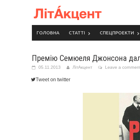
Skip
to
content
ГОЛОВНА
СТАТТІ
СПЕЦПРОЕКТИ
Премію Семюеля Джонсона дали
05.11.2013
ЛітАкцент
Leave a commen
Tweet on twitter