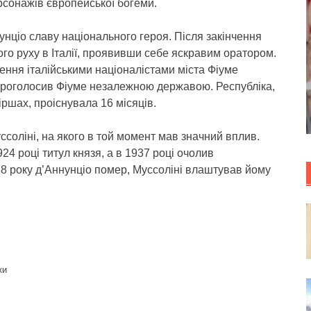
рсонажів європейської богеми.
нунціо славу національного героя. Після закінчення
ного руху в Італії, проявивши себе яскравим оратором.
ення італійськими націоналістами міста Фіуме
о проголосив Фіуме незалежною державою. Республіка,
іршах, проіснувала 16 місяців.
ссоліні, на якого в той момент мав значний вплив.
24 році титул князя, а в 1937 році очолив
38 року д’Аннунціо помер, Муссоліні влаштував йому
ки