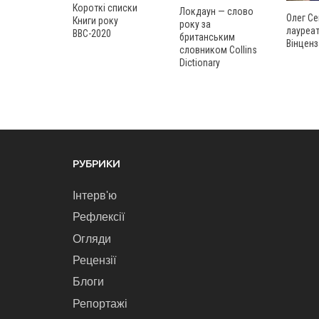
Короткі списки
Локдаун — слово
Олег Се
Книги року
року за
лауреат
ВВС-2020
британським
Вінценз
словником Collins
Dictionary
РУБРИКИ
Інтерв'ю
Рефлексії
Огляди
Рецензії
Блоги
Репортажі