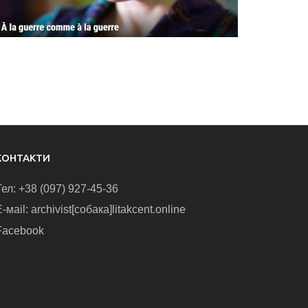
КОНТАКТИ
Тел: +38 (097) 927-45-36
-маіl: archivist[собака]litakcent.online
Facebook