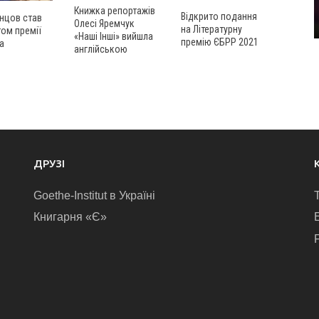
Книжка репортажів
Відкрито подання
нцов став
Олесі Яремчук
на Літературну
ом премії
«Наші Інші» вийшла
премію ЄБРР 2021
а
англійською
ДРУЗІ
Goethe-Institut в Україні
Книгарня «Є»
E