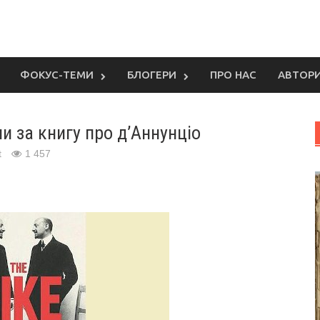
ФОКУС-ТЕМИ
БЛОГЕРИ
ПРО НАС
АВТОР
 за книгу про д’Аннунціо
t
1 457