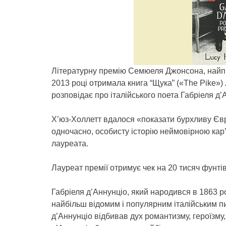
Літературну премію Семюеля Джонсона, найпр
2013 році отримала книга “Щука” («The Pike») 
розповідає про італійського поета Габріеля д’
Х’юз-Холлетт вдалося «показати бурхливу Євр
одночасно, особисту історію неймовірною кар’
лауреата.
Лауреат премії отримує чек на 20 тисяч фунтів 
Габріеля д’Аннунціо, який народився в 1863 р
найбільш відомим і популярним італійським пи
д’Аннунціо відбивав дух романтизму, героїзму,