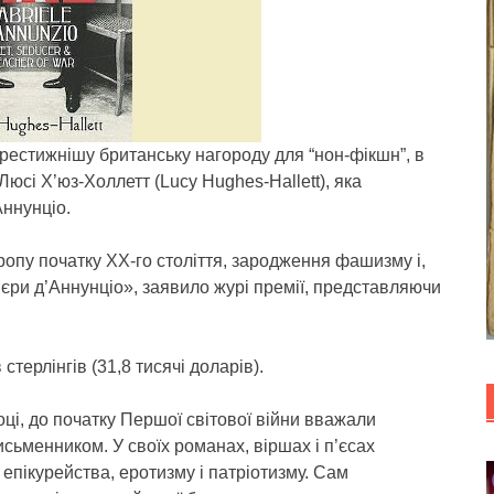
естижнішу британську нагороду для “нон-фікшн”, в
Люсі Х’юз-Холлетт (Lucy Hughes-Hallett), яка
Аннунціо.
опу початку XX-го століття, зародження фашизму і,
єри д’Аннунціо», заявило журі премії, представляючи
стерлінгів (31,8 тисячі доларів).
оці, до початку Першої світової війни вважали
сьменником. У своїх романах, віршах і п’єсах
 епікурейства, еротизму і патріотизму. Сам