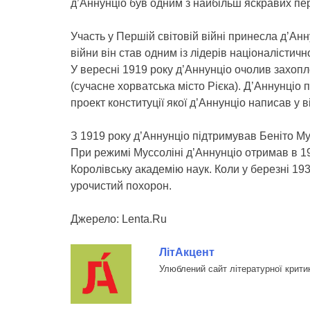
д’Аннунціо був одним з найбільш яскравих пе
Участь у Першій світовій війні принесла д’Ан
війни він став одним із лідерів націоналістич
У вересні 1919 року д’Аннунціо очолив захопл
(сучасне хорватська місто Рієка). Д’Аннунці
проект конституції якої д’Аннунціо написав у в
З 1919 року д’Аннунціо підтримував Беніто Му
При режимі Муссоліні д’Аннунціо отримав в 19
Королівську академію наук. Коли у березні 19
урочистий похорон.
Джерело: Lenta.Ru
ЛітАкцент
Улюблений сайт літературної крити