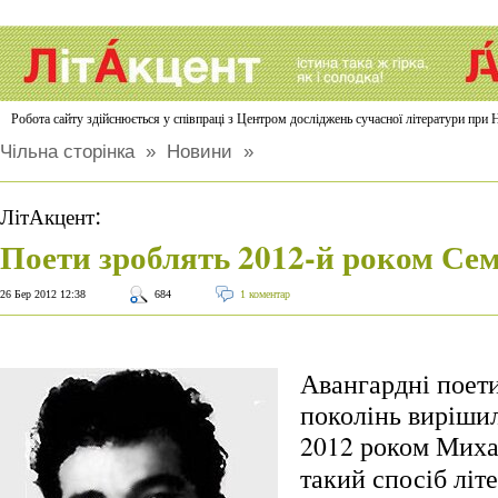
Робота сайту здійснюється у співпраці з Центром досліджень сучасної літератури п
Чільна сторінка
»
Новини
»
:
ЛітАкцент
Поети зроблять 2012-й роком Се
26 Бер 2012 12:38
684
1 коментар
Авангардні поети
поколінь виріши
2012 роком Миха
такий спосіб літ