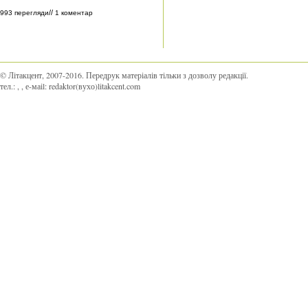
//
993 перегляди
1 коментар
© Літакцент, 2007-2016
.
Передрук матеріалів тільки з дозволу редакції.
тел.:
,
, е-маіl:
redaktor(вухо)litakcent.com