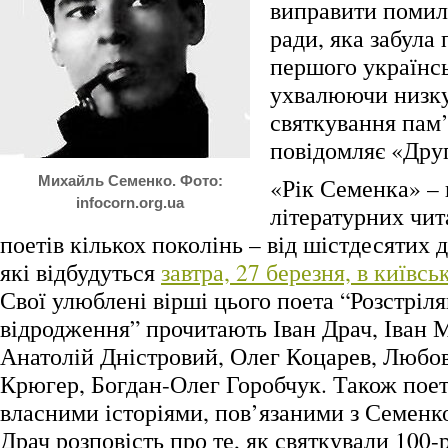
виправити помил
ради, яка забула 
першого українсь
ухвалюючи низку
святкування пам
повідомляє «Друг
Михайль Семенко. Фото:
«Рік Семенка» – 
infocorn.org.ua
літературних чи
поетів кількох поколінь – від шістдесятих 
які відбудуться
завтра, 27 березня, в київс
Свої улюблені вірші цього поета “Розстріл
відродження” прочитають Іван Драч, Іван 
Анатолій Дністровий, Олег Коцарев, Любо
Крюгер, Богдан-Олег Горобчук. Також поет
власними історіями, пов’язаними з Семенк
Драч розповість про те, як святкували 100