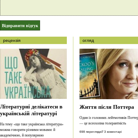
рецензія
огляд
Літературні делікатеси в
Життя після Поттера
українській літературі
Один із головних лейтмотивів Потте
— це всеохопна толерантність
На тему «що таке українська література»
можна говорити різними мовами: й
//
698 перегляди
3 коментарі
академічною, й популярною