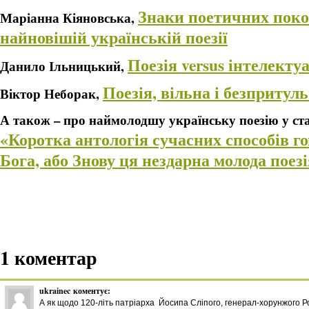
Знаки поетичних поко
Маріанна Кіяновська,
найновішій українській поезії
Поезія versus інтелекту
Данило Ільницький,
Поезія, вільна і безпритул
Віктор Неборак,
А також – про наймолодшу українську поезію у ст
«Коротка антологія сучасних способів г
Бога, або Знову ця нездарна молода поез
1 коментар
ukrainec
коментує:
А як щодо 120-літь патріарха Йосипа Сліпого, генерал-хорунжого 