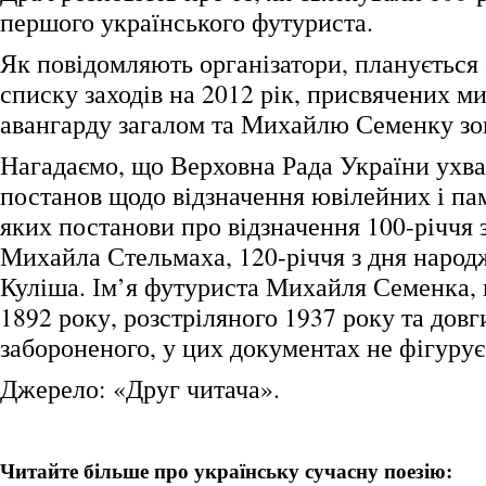
першого українського футуриста.
Як повідомляють організатори, планується
списку заходів на 2012 рік, присвячених м
авангарду загалом та Михайлю Семенку зо
Нагадаємо, що Верховна Рада України ухв
постанов щодо відзначення ювілейних і пам
яких постанови про відзначення 100-річчя
Михайла Стельмаха, 120-річчя з дня наро
Куліша. Ім’я футуриста Михайля Семенка,
1892 року, розстріляного 1937 року та довг
забороненого, у цих документах не фігурує
Джерело: «Друг читача».
Читайте більше про українську сучасну поезію: