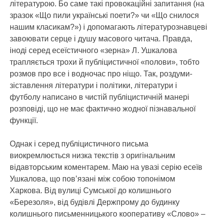
літературою. Бо саме такі провокаційні запитання (на
зразок «Що пили українські поети?» чи «Що снилося
нашим класикам?») і допомагають літературознавцеві
завоювати серце і душу масового читача. Правда,
іноді серед есеїстичного «зерна» Л. Ушкалова
трапляється трохи й публіцистичної «полови», тобто
розмов про все і водночас про ніщо. Так, роздуми-
зіставлення літератури і політики, літератури і
футболу написано в чистій публіцистичній манері
розповіді, що не має фактично жодної пізнавальної
функції.
Однак і серед публіцистичного письма
виокремлюється низка текстів з оригінальним
відавторським коментарем. Маю на увазі серію есеїв
Ушкалова, що пов’язані між собою топонімом
Харкова. Від вулиці Сумської до колишнього
«Березоля», від будівлі Держпрому до будинку
колишнього письменницького кооперативу «Слово» –