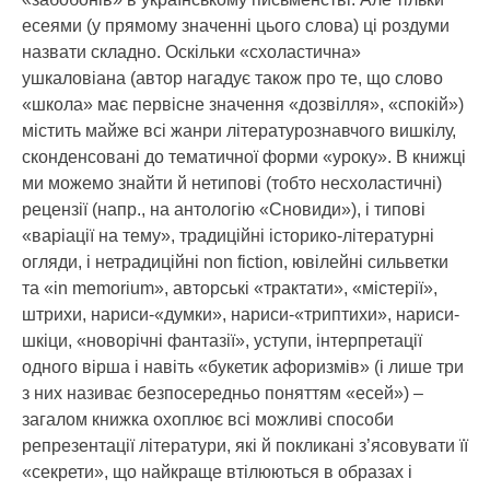
есеями (у прямому значенні цього слова) ці роздуми
назвати складно. Оскільки «схоластична»
ушкаловіана (автор нагадує також про те, що слово
«школа» має первісне значення «дозвілля», «спокій»)
містить майже всі жанри літературознавчого вишкілу,
сконденсовані до тематичної форми «уроку». В книжці
ми можемо знайти й нетипові (тобто несхоластичні)
рецензії (напр., на антологію «Сновиди»), і типові
«варіації на тему», традиційні історико-літературні
огляди, і нетрадиційні non fiction, ювілейні сильветки
та «in memorium», авторські «трактати», «містерії»,
штрихи, нариси-«думки», нариси-«триптихи», нариси-
шкіци, «новорічні фантазії», уступи, інтерпретації
одного вірша і навіть «букетик афоризмів» (і лише три
з них називає безпосередньо поняттям «есей») –
загалом книжка охоплює всі можливі способи
репрезентації літератури, які й покликані з’ясовувати її
«секрети», що найкраще втілюються в образах і