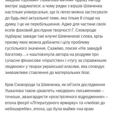
вкотре задуматися: а чому рядки з віршів Шевченка
настільки універсальні, що їх легко можна застосувати
до будь-якої актуальної теми, яка тільки й спаде на
думку. І це не перебільшення. Адже для частини своїх
есеїв фаховий дослідник творчості Г. Сковороди
підбирає завжди такі влучні Шевченкові слова, крізь
призму яких можна добачити і цілу проблему
суспільного значення. Скажімо, поезія «Не завидуй
багатому…» наштовхнула автора на роздуми про
сучасне фінансове «піратство» і «тугу за справжньою
людиною» у творах української класики, яка сповідує
зневажливе ставлення до матеріальних благ.
Крім Сковороди та Шевченка, як об’єкти дослідження
Ушкалова також цікавлять «модерні» письменники –
точніше, авангардисти «розстріляного відродження» –
епоха феєрії «Літературного ярмарку» та «любові до
небошкрябів», епоха, що була майже «на краю