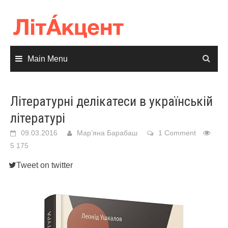
Skip
to
content
Main Menu
Літературні делікатеси в українській
літературі
09.03.2016
Мар’яна Барабаш
1 Comment
5 175
Tweet on twitter