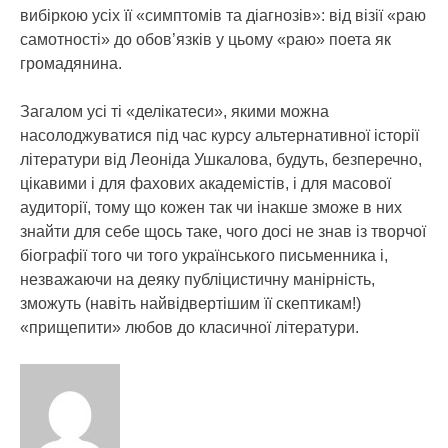
вибіркою усіх її «симптомів та діагнозів»: від візії «раю
самотності» до обов’язків у цьому «раю» поета як
громадянина.
Загалом усі ті «делікатеси», якими можна
насолоджуватися під час курсу альтернативної історії
літератури від Леоніда Ушкалова, будуть, безперечно,
цікавими і для фахових академістів, і для масової
аудиторії, тому що кожен так чи інакше зможе в них
знайти для себе щось таке, чого досі не знав із творчої
біографії того чи того українського письменника і,
незважаючи на деяку публіцистичну манірність,
зможуть (навіть найвідвертішим її скептикам!)
«прищепити» любов до класичної літератури.