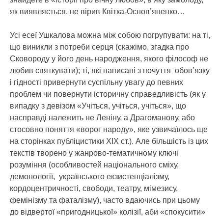
як виявляється, не вірив Квітка-Основ’яненко…
Усі есеї Ушкалова можна між собою погрупувати: на ті,
що виникли з потреби серця (скажімо, згадка про
Сковороду у його день народження, якого філософ не
любив святкувати); ті, які написані з почуття обов’язку
і гідності привернути суспільну увагу до певних
проблем чи повернути історичну справедливість (як у
випадку з девізом «Учіться, учіться, учіться», що
насправді належить не Леніну, а Драгоманову, або
стосовно поняття «ворог народу», яке узвичаїлось ще
на сторінках публіцистики ХІХ ст.). Але більшість із цих
текстів творено у жанрово-тематичному ключі
розуміння (особливостей національного сміху,
демонології, українського екзистенціалізму,
кордоцентричності, свободи, театру, мімезису,
фемінізму та фаталізму), часто вдаючись при цьому
до відвертої «пригодницької» колізії, аби «спокусити»