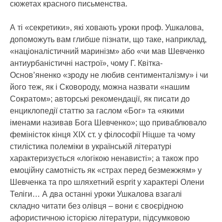
сюжетах красного письменства.
А ті «секретики», які ховають уроки проф. Ушкалова,
допоможуть вам глибше пізнати, що таке, наприклад,
«націоналістичний маринізм» або «чи мав Шевченко
антиурбаністичні настрої», чому Г. Квітка-
Основ’яненко «зроду не любив сентименталізму» і чи
його теж, як і Сковороду, можна назвати «нашим
Сократом»; авторські рекомендації, як писати до
енциклопедії статтю за гаслом «Бог» та «якими
іменами називав Бога Шевченко»; що приваблювало
феміністок кінця ХІХ ст. у філософії Ніцше та чому
стилістика полеміки в українській літературі
характеризується «логікою ненависті»; а також про
емоційну самотність як «страх перед безмежжям» у
Шевченка та про шляхетний esprit у характері Олени
Теліги… А два останні уроки Ушкалова взагалі
складно читати без олівця – вони є своєрідною
афористичною історією літератури, підсумковою