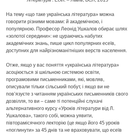
На тему «що таке українська література» можна
говорити різними мовами: й академічною, і
популярною. Професор Леонід Ушкалов обирає шлях
«золотої середини»: не цураючись набутих
академічних знань, пише цикл популярних есеїв,
доступних для найрізноманітніших верств населення.
Отже, якщо у вас поняття «українська література»
асоціюється зі шкільною системою освіти,
програмовими письменниками, які, мовляв,
описували тільки сільський побут, і якщо ви не
пов’язуєте з читанням українських письменників свого
дозвілля, то ви – саме ті потенційні слухачі
альтернативного курсу «Уроків літератури від Л.
Ушкалова», такого собі, можна уявити,
півторамісячного лекторію (це якщо його 45 уроків
«поглинути» за 45 днів та не враховувати, що есеїв