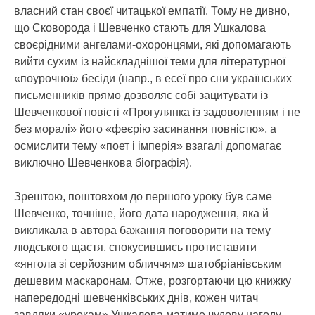
власний стан своєї читацької емпатії. Тому не дивно,
що Сковорода і Шевченко стають для Ушкалова
своєрідними ангелами-охоронцями, які допомагають
вийти сухим із найскладнішої теми для літературної
«поурочної» бесіди (напр., в есеї про сни українських
письменників прямо дозволяє собі зацитувати із
Шевченкової повісті «Прогулянка із задоволенням і не
без моралі» його «феєрію засинання повністю», а
осмислити тему «поет і імперія» взагалі допомагає
виключно Шевченкова біографія).
Зрештою, поштовхом до першого уроку був саме
Шевченко, точніше, його дата народження, яка й
викликала в автора бажання поговорити на тему
людського щастя, спокусившись протиставити
«янгола зі серйозним обличчям» шатобріанівським
дешевим маскаронам. Отже, розгортаючи цю книжку
напередодні шевченківських днів, кожен читач
завдяки «урокам» Ушкалова матиме чудову нагоду