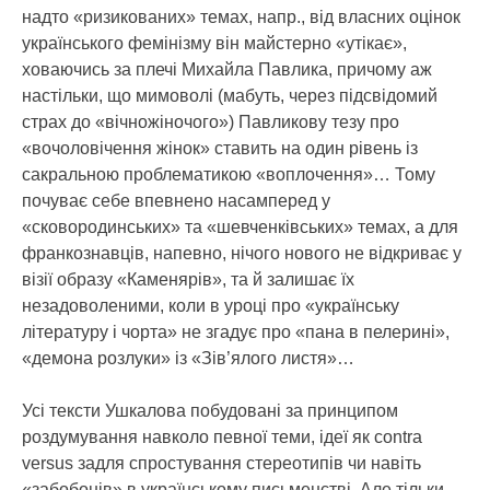
надто «ризикованих» темах, напр., від власних оцінок
українського фемінізму він майстерно «утікає»,
ховаючись за плечі Михайла Павлика, причому аж
настільки, що мимоволі (мабуть, через підсвідомий
страх до «вічножіночого») Павликову тезу про
«вочоловічення жінок» ставить на один рівень із
сакральною проблематикою «воплочення»… Тому
почуває себе впевнено насамперед у
«сковородинських» та «шевченківських» темах, а для
франкознавців, напевно, нічого нового не відкриває у
візії образу «Каменярів», та й залишає їх
незадоволеними, коли в уроці про «українську
літературу і чорта» не згадує про «пана в пелерині»,
«демона розлуки» із «Зів’ялого листя»…
Усі тексти Ушкалова побудовані за принципом
роздумування навколо певної теми, ідеї як contra
versus задля спростування стереотипів чи навіть
«забобонів» в українському письменстві. Але тільки