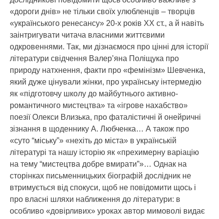
«дороги днів» не тільки своїх улюбленців – творців
«українського ренесансу» 20-х років ХХ ст., а й навіть
заінтригувати читача власними життєвими
одкровеннями. Так, ми дізнаємося про цінні для історії
літератури свідчення Валер’яна Поліщука про
природу натхнення, факти про «фемінізм» Шевченка,
який дуже цінували жінки, про українську інтермедію
як «підготовчу школу до майбутнього активно-
романтичного мистецтва» та «ігрове нахабство»
поезії Олекси Влизька, про фаталістичні й онейричні
зізнання в щоденнику А. Любченка… А також про
«суто “міську”» «нехіть до міста» в українській
літературі та нашу історію як «прехимерну варіацію
на тему “мистецтва добре вмирати”»… Однак на
сторінках письменницьких біографій дослідник не
втримується від спокуси, щоб не повідомити щось і
про власні шляхи наближення до літератури: в
особливо «довірливих» уроках автор мимоволі видає