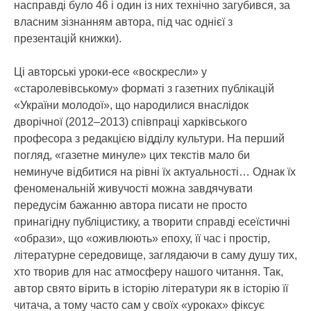
насправді було 46 і один із них технічно загубився, за
власним зізнанням автора, під час однієї з
презентацій книжки).
Ці авторські уроки-есе «воскресли» у
«старолевівському» форматі з газетних публікацій
«України молодої», що народилися внаслідок
дворічної (2012–2013) співпраці харківського
професора з редакцією відділу культури. На перший
погляд, «газетне минуле» цих текстів мало би
неминуче відбитися на рівні їх актуальності… Однак їх
феноменальній живучості можна завдячувати
передусім бажанню автора писати не просто
принагідну публіцистику, а творити справді есеїстичні
«образи», що «оживлюють» епоху, її час і простір,
літературне середовище, заглядаючи в саму душу тих,
хто творив для нас атмосферу нашого читання. Так,
автор свято вірить в історію літератури як в історію її
читача, а тому часто сам у своїх «уроках» фіксує