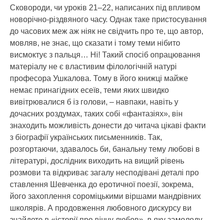
Сковороди, чи уроків 21–22, написаних під впливом
новорічно-різдвяного часу. Однак таке пристосування
до часових меж аж ніяк не свідчить про те, що автор,
мовляв, не знає, що сказати і тому теми нібито
висмоктує з пальця… Ні! Такий спосіб опрацювання
матеріалу не є властивим філологічній натурі
професора Ушкалова. Тому в його книжці майже
немає принагідних есеїв, теми яких швидко
вивітрювалися б із голови, – навпаки, навіть у
дочасних роздумах, таких собі «фантазіях», він
знаходить можливість донести до читача цікаві факти
з біографії українських письменників. Так,
розгортаючи, здавалось би, банальну тему любові в
літературі, дослідник виходить на вищий рівень
розмови та відкриває загалу несподівані деталі про
ставлення Шевченка до еротичної поезії, зокрема,
його захоплення сороміцькими віршами мандрівних
школярів. А продовження любовного дискурсу ви
знайдете в «історії про вічну любов», в яку замолоду,