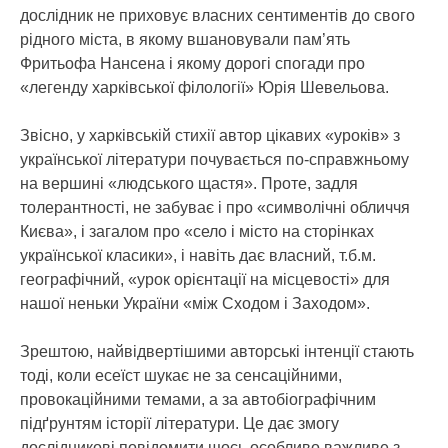
дослідник не приховує власних сентиментів до свого
рідного міста, в якому вшановували пам’ять
Фритьофа Нансена і якому дорогі спогади про
«легенду харківської філології» Юрія Шевельова.
Звісно, у харківській стихії автор цікавих «уроків» з
української літератури почувається по-справжньому
на вершині «людського щастя». Проте, задля
толерантності, не забуває і про «символічні обличчя
Києва», і загалом про «село і місто на сторінках
української класики», і навіть дає власний, т.б.м.
географічний, «урок орієнтації на місцевості» для
нашої неньки України «між Сходом і Заходом».
Зрештою, найвідвертішими авторські інтенції стають
тоді, коли есеїст шукає не за сенсаційними,
провокаційними темами, а за автобіографічним
підґрунтям історії літератури. Це дає змогу
дослідникові повідомити щось особливо важливе з