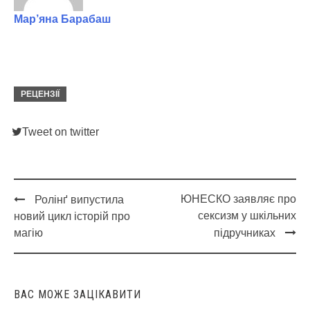
Мар’яна Барабаш
РЕЦЕНЗІЇ
Tweet on twitter
ЮНЕСКО заявляє про
Ролінґ випустила
Post
сексизм у шкільних
новий цикл історій про
navigation
магію
підручниках
ВАС МОЖЕ ЗАЦІКАВИТИ