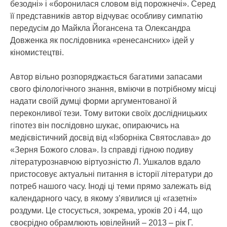
безодні» і «боронилася словом від порожнечі». Серед
її представників автор відчуває особливу симпатію
передусім до Майкла Йогансена та Олександра
Довженка як послідовника «ренесансних» ідей у
кіномистецтві.
Автор вільно розпоряджається багатими запасами
свого філологічного знання, вміючи в потрібному місці
надати своїй думці форми аргументованої й
переконливої тези. Тому витоки своїх дослідницьких
гіпотез він послідовно шукає, опираючись на
медієвістичний досвід від «Ізборніка Святослава» до
«Зерня Божого слова». Із справді гідною подиву
літературознавчою віртуозністю Л. Ушкалов вдало
пристосовує актуальні питання в історії літератури до
потреб нашого часу. Іноді ці теми прямо залежать від
календарного часу, в якому з’явилися ці «газетні»
роздуми. Це стосується, зокрема, уроків 20 і 44, що
своєрідно обрамлюють ювілейний – 2013 – рік Г.