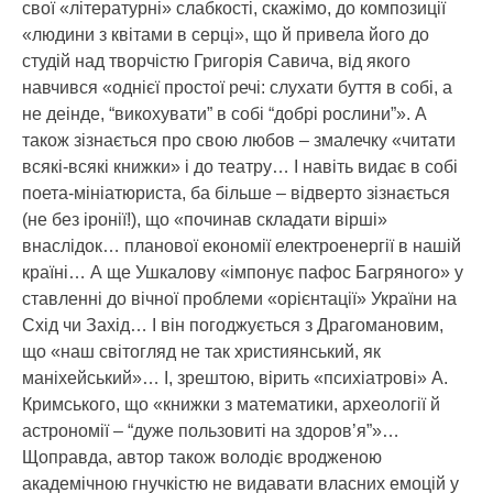
свої «літературні» слабкості, скажімо, до композиції
«людини з квітами в серці», що й привела його до
студій над творчістю Григорія Савича, від якого
навчився «однієї простої речі: слухати буття в собі, а
не деінде, “викохувати” в собі “добрі рослини”». А
також зізнається про свою любов – змалечку «читати
всякі-всякі книжки» і до театру… І навіть видає в собі
поета-мініатюриста, ба більше – відверто зізнається
(не без іронії!), що «починав складати вірші»
внаслідок… планової економії електроенергії в нашій
країні… А ще Ушкалову «імпонує пафос Багряного» у
ставленні до вічної проблеми «орієнтації» України на
Схід чи Захід… І він погоджується з Драгомановим,
що «наш світогляд не так християнський, як
маніхейський»… І, зрештою, вірить «психіатрові» А.
Кримського, що «книжки з математики, археології й
астрономії – “дуже пользовиті на здоров’я”»…
Щоправда, автор також володіє вродженою
академічною гнучкістю не видавати власних емоцій у