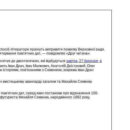
спосіб літератори прагнуть виправити помилку Верховної ради,
яткування пам’ятних дат, — повідомляє «Друг читача».
есятих до двохтисячних, які відбудуться
завтра, 27 березня, в
ають Іван Драч, Іван Малкович, Анатолій Дністровий, Олег
и історіями, пов’язаними з Семенком, зокрема Іван Драч
них мистецькому авангарду загалом та Михайлю Семенку
пам’ятних дат, серед яких постанови про відзначення 100-
я футуриста Михайля Семенка, народженого 1892 року,