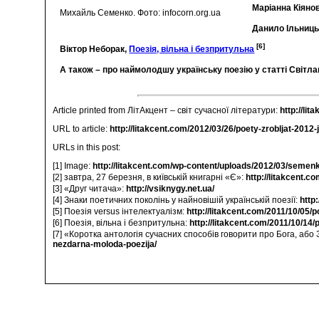
Маріанна Кіяно
Михайль Семенко. Фото: infocorn.org.ua
Данило Ільниць
[6]
Віктор Неборак,
Поезія, вільна і безпритульна
А також – про наймолодшу українську поезію у статті Світл
Article printed from ЛітАкцент – світ сучасної літератури:
http://lit
URL to article:
http://litakcent.com/2012/03/26/poety-zrobljat-201
URLs in this post:
[1] Image:
http://litakcent.com/wp-content/uploads/2012/03/semen
[2] завтра, 27 березня, в київській книгарні «Є»:
http://litakcent.
[3] «Друг читача»:
http://vsiknygy.net.ua/
[4] Знаки поетичних поколінь у найновішій українській поезії:
http
[5] Поезія versus інтелектуалізм:
http://litakcent.com/2011/10/05/p
[6] Поезія, вільна і безпритульна:
http://litakcent.com/2011/10/14/p
[7] «Коротка антологія сучасних способів говорити про Бога, аб
nezdarna-moloda-poezija/