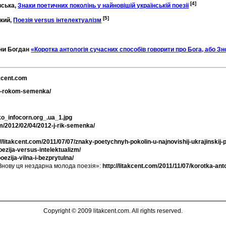
[4]
вська,
Знаки поетичних поколінь у найновішій українській поезії
[5]
кий,
Поезія versus інтелектуалізм
ани Богдан
«Коротка антологія сучасних способів говорити про Бога, або З
akcent.com
2-j-rokom-semenka/
ko_infocorn.org_.ua_1.jpg
com/2012/02/04/2012-j-rik-semenka/
://litakcent.com/2011/07/07/znaky-poetychnyh-pokolin-u-najnovishij-ukrajinskij-po
oezija-versus-intelektualizm/
oezija-vilna-i-bezprytulna/
о Знову ця нездарна молода поезія»:
http://litakcent.com/2011/11/07/korotka-a
Copyright © 2009 litakcent.com. All rights reserved.