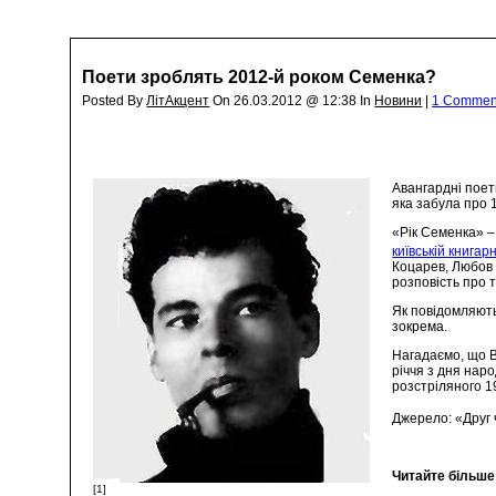
Поети зроблять 2012-й роком Семенка?
Posted By
ЛітАкцент
On 26.03.2012 @ 12:38 In
Новини
|
1 Commen
Авангардні поет
яка забула про 
«Рік Семенка» –
київській книгар
Коцарев, Любов 
розповість про 
Як повідомляють
зокрема.
Нагадаємо, що В
річчя з дня нар
розстріляного 1
Джерело: «Друг
Читайте більше
[1]