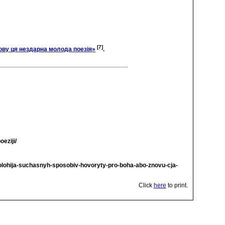
[7]
нову ця нездарна молода поезія»
.
eziji/
ntolohija-suchasnyh-sposobiv-hovoryty-pro-boha-abo-znovu-cja-
Click
here
to print.