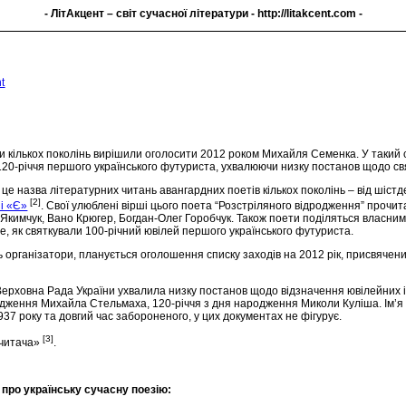
- ЛітАкцент – світ сучасної літератури -
http://litakcent.com
-
t
и кількох поколінь вирішили оголосити 2012 роком Михайля Семенка. У такий 
120-річчя першого українського футуриста, ухвалюючи низку постанов щодо св
 це назва літературних читань авангардних поетів кількох поколінь – від шістд
[2]
ні «Є»
. Свої улюблені вірші цього поета “Розстріляного відродження” прочит
Якимчук, Вано Крюгер, Богдан-Олег Горобчук. Також поети поділяться власним
те, як святкували 100-річний ювілей першого українського футуриста.
 організатори, планується оголошення списку заходів на 2012 рік, присвяче
ерховна Рада України ухвалила низку постанов щодо відзначення ювілейних і 
одження Михайла Стельмаха, 120-річчя з дня народження Миколи Куліша. Ім’
937 року та довгий час забороненого, у цих документах не фігурує.
[3]
 читача»
.
 про українську сучасну поезію: