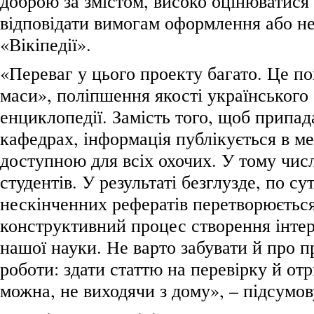
доброю за змістом, високо оцінюватися
відповідати вимогам оформлення або н
«Вікіпедії».
«Переваг у цього проекту багато. Це п
маси», поліпшення якості українського
енциклопедії. Замість того, щоб припад
кафедрах, інформація публікується в ме
доступною для всіх охочих. У тому числ
студентів. У результаті безглузде, по су
нескінченних рефератів перетворюється
конструктивний процес створення інтер
нашої науки. Не варто забувати й про п
роботи: здати статтю на перевірку й от
можна, не виходячи з дому», – підсумо