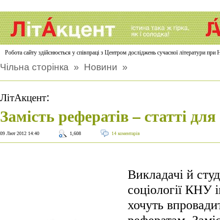
Робота сайту здійснюється у співпраці з Центром досліджень сучасної літератури п
Чільна сторінка
»
Новини
»
:
ЛітАкцент
Замість рефератів – статті для 
09 Лют 2012 14:40
1,608
14 коментарів
Викладачі й сту
соціології КНУ 
хочуть впровади
рефератам. Замі