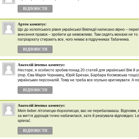
ВІДПОВІCТИ
Артем
коментує:
Що до холопського рівня української Вікіпедії написано вірно – переп
внесення правок – зробити це неможливо. Там сидять монахи не то
патріархату стирають все, чого немає в підручниках Табачника.
ВІДПОВІCТИ
Анатолій івченко
коментує:
Несторе, я особисто зробив понад 20 статей для української Вікі й у
(пор. Єва-Марія Чорнакец, Юрій Брезан, Барбара Космовська тощо),
українських персоналій. Тому не треба все огульно критикувати. А п
ВІДПОВІCТИ
Анатолій івченко
коментує:
Mein lieber літописцю-борзописцю, вас не перебалакаєш. Відповім, 
за життя дурощів точно набачилася, зате й реагувала відповідно: Lepie
spierać.
ВІДПОВІCТИ