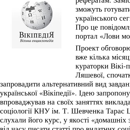
зможуть готувати
українського сег
Про це повідомл
портал «Лови мо
Проект обговорю
вже кілька місяц
кураторки Вікі-
Ляшевої, спочатк
запровадити альтернативний вид завдань
української «Вікіпедії». Ідею запропон
впроваджував на своїх заняттях виклад
соціології КНУ ім. Т. Шевченка Тарас 
слухали його курс, у якості «домашніх 
від часу писати статті про видатних соц