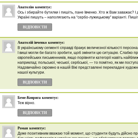
Анатолію
коментує:
Ось і збирайте бутилки і пишіть, пане Івченко. Хто ж Вам заважає? І
Україні пишуть – наполягають на “сербо-лужицькому” варіанті. Пишіт
ВІДПОВІCТИ
Анатолій івченко
коментує:
В українському сегменті справді бракує величезної кількості персона
І виші могли би багато зробити, щоб змінити цю ситуацію. Слабко п
європейських письменників, якщо порівняти категорії навіть найбли
наприклад: польської, чеської, сербської, — то помітно, як ми поступ
Надзвичайно скромно в нашій Вікі представлені перекладачі художн
нашої культури.
ВІДПОВІCТИ
Беме-Коврига
коментує:
Теж вірно.
ВІДПОВІCТИ
Роман
коментує:
Дуже позитивним вважаю той момент, що студенти будуть дійсно пр