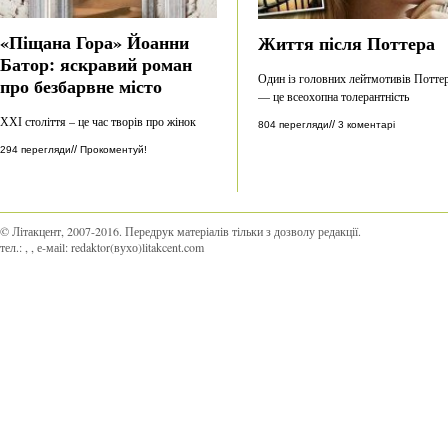
«Піщана Гора» Йоанни
Життя після Поттера
Батор: яскравий роман
Один із головних лейтмотивів Потте
про безбарвне місто
— це всеохопна толерантність
ХХІ століття – це час творів про жінок
//
804 перегляди
3 коментарі
//
294 перегляди
Прокоментуй!
© Літакцент, 2007-2016
.
Передрук матеріалів тільки з дозволу редакції.
тел.:
,
, е-маіl:
redaktor(вухо)litakcent.com