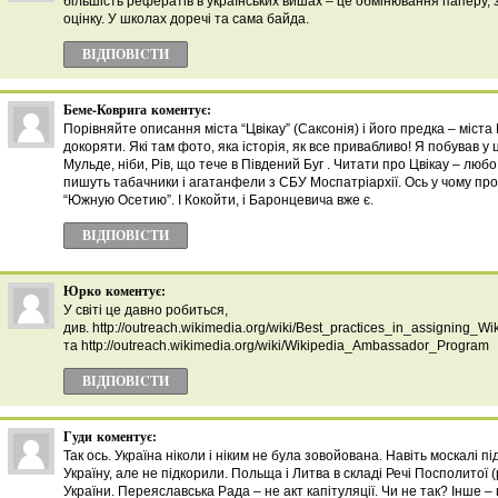
більшість рефератів в українських вишах – це обмінювання паперу, 
оцінку. У школах доречі та сама байда.
ВІДПОВІCТИ
Беме-Коврига
коментує:
Порівняйте описання міста “Цвікау” (Саксонія) і його предка – міста 
докоряти. Які там фото, яка історія, як все привабливо! Я побував у цім
Мульде, ніби, Рів, що тече в Південий Буг . Читати про Цвікау – любо.
пишуть табачники і агатанфели з СБУ Моспатріархії. Ось у чому пр
“Южную Осетию”. І Кокойти, і Баронцевича вже є.
ВІДПОВІCТИ
Юрко
коментує:
У світі це давно робиться,
див. http://outreach.wikimedia.org/wiki/Best_practices_in_assigning_W
та http://outreach.wikimedia.org/wiki/Wikipedia_Ambassador_Program
ВІДПОВІCТИ
Гуди
коментує:
Так ось. Україна ніколи і ніким не була зовойована. Навіть москалі 
Україну, але не підкорили. Польща і Литва в складі Речі Посполитої
України. Переяславська Рада – не акт капітуляції. Чи не так? Інше – п