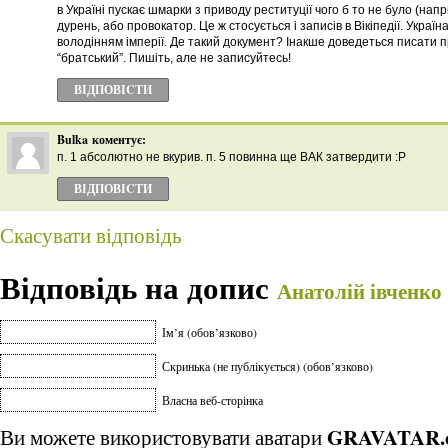
в Україні пускає шмарки з приводу реституції чого б то не було (напр
дурень, або провокатор. Це ж стосується і записів в Вікіпедії. Україн
володінням імперії. Де такий документ? Інакше доведеться писати пр
“братський”. Пишіть, але не записуйтесь!
ВІДПОВІCТИ
Bulka
коментує:
п. 1 абсолютно не вкурив. п. 5 повинна ще ВАК затвердити :P
ВІДПОВІCТИ
Скасувати відповідь
Відповідь на допис
Анатолій івченко
Ім’я (обов’язково)
Скринька (не публікується) (обов’язково)
Власна веб-сторінка
GRAVATAR.
Ви можете використовувати аватари