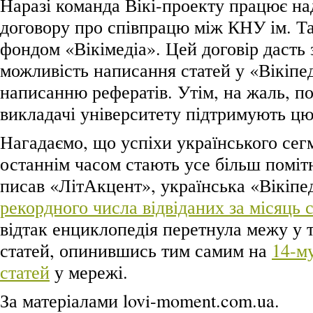
Наразі команда Вікі-проекту працює н
договору про співпрацю між КНУ ім. Т
фондом «Вікімедіа». Цей договір дасть
можливість написання статей у «Вікіпед
написанню рефератів. Утім, на жаль, по
викладачі університету підтримують цю
Нагадаємо, що успіхи українського сегм
останнім часом стають усе більш поміт
писав «ЛітАкцент», українська «Вікіпед
рекордного числа відвіданих за місяць 
відтак енциклопедія перетнула межу у 
статей, опинившись тим самим на
14-му
статей
у мережі.
За матеріалами lovi-moment.com.ua.