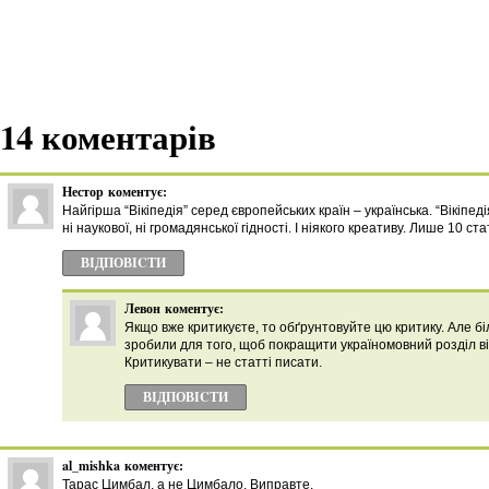
14 коментарів
Нестор
коментує:
Найгірша “Вікіпедія” серед європейських країн – українська. “Вікіпед
ні наукової, ні громадянської гідності. І ніякого креативу. Лише 10 ст
ВІДПОВІCТИ
Левон
коментує:
Якщо вже критикуєте, то обґрунтовуйте цю критику. Але бі
зробили для того, щоб покращити україномовний розділ ві
Критикувати – не статті писати.
ВІДПОВІCТИ
al_mishka
коментує:
Тарас Цимбал, а не Цимбало. Виправте.