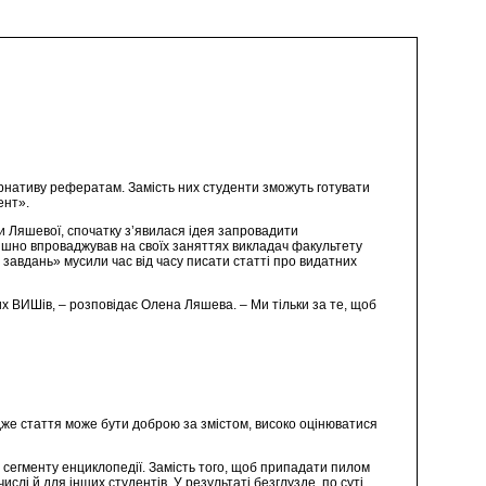
ернативу рефератам. Замість них студенти зможуть готувати
ент».
ни Ляшевої, спочатку з’явилася ідея запровадити
спішно впроваджував на своїх заняттях викладач факультету
х завдань» мусили час від часу писати статті про видатних
их ВИШів, – розповідає Олена Ляшева. – Ми тільки за те, щоб
. Адже стаття може бути доброю за змістом, високо оцінюватися
 сегменту енциклопедії. Замість того, щоб припадати пилом
слі й для інших студентів. У результаті безглузде, по суті,