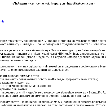
- ЛітАкцент – світ сучасної літератури -
http://litakcent.com
-
nts
денти факультету соціології КНУ ім. Тараса Шевченка хочуть впровадити альт
ського сегменту «Вікіпедії». Про це повідомляє студентський портал «Лови мом
ься в університеті вже кілька місяців. За словами кураторки Вікі-проекту Оле
д завдань – писати статті для української «Вікіпедії». Ідею запропонував і у
. Т. Шевченка Тарас Цимбал. Студенти, які слухали його курс, у якості «домашні
нському сегменті «Вікіпедії».
рямовано тільки на соціологію. «Ми готові співпрацювати з соціологами з інш
 науки, але не намагаємося охопити всі одночасно».
актика наразі виглядає отак:
тів, які мають певні навички роботи в «Вікіпедії», формують теми статей;
ь завдання студентам;
ь статті безпосередньо до «Вікіпедії»;
іряють і оцінюють їх;
тів редагує статті і надає їм того вигляду, що відповідає вимогам «Вікіпедії»
е відповідати вимогам оформлення або нейтральності «Вікіпедії».
проекту багато. Це поширення знань «в маси», поліпшення якості українського
інформація публікується в мережі, де стає доступною для всіх охочих. У тому чи