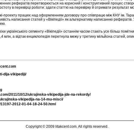
ченних рефератів перетворюється на корисний і конструктивний процес створе
остоту в перевірці роботи: здати статтю на перевірку й отримати результат м
кі-проекту працює над оформленням договору про співпрацю між КНУ ім. Тара
вість написання статей у «Вікіпедії» як альтернативу написанню рефератів. У
дею.
іхи українського сегменту «Вікіпедії» останнім часом стають усе більш помітни
,4 млн, а відтак енциклопедія перетнула межу у третину мільйона статей, о
akcent.com
-dlja-vikipediji/
pg
nt.com/2011/10/12/ukrajinska-vikipedija-jde-na-rekordy/
/ukrajinska-vikipedija-na-14-mu-misci/
u/13197-2012-01-04-18-24-50.html
Copyright © 2009 litakcent.com. All rights reserved.