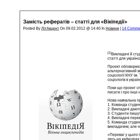
Замість рефератів – статті для «Вікіпедії»
Posted By
ЛітАкцент
On 09.02.2012 @ 14:40 In
Новини
|
14 Comme
[1]
Викладачі й сту
статті для україн
Проект обговорюєт
альтернативний ви
соціології КНУ ім
соціологів в украї
Поки що проект сп
писати і про інші
Нова навчальна пр
1. Команда студен
2. Викладачі дают
3. Студенти пишут
4. Викладачі перев
5. Команда студен
викладачем, але н
«Переваг у цього 
десь на кафедрах, 