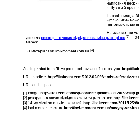
написання нескін
забувати й про пр
Наразі команда Ві
«узаконити» можли
підтримують цю і
Нагадаємо, що усп
[2]
досягла
рекордного числа відвіданих за місяць сторінок
— 34
мережі.
[4]
За матеріалами lovi-moment.com.ua
.
Article printed from ЛітАкцент – світ сучасної літератури:
http://lit
URL to article:
http://litakcent.com/2012/02/09/zamist-referativ-statti
URLs in this post:
[1] Image:
http://litakcent.com/wp-content/uploads/2012/02/Wikip.j
[2] рекордного числа відвіданих за місяць сторінок:
http://litakce
[3] 14-му місці за кількістю статей:
http://litakcent.com/2011/12/26
[4] lovi-moment.com.ua:
http://lovi-moment.com.ua/novyny-vnz/kn