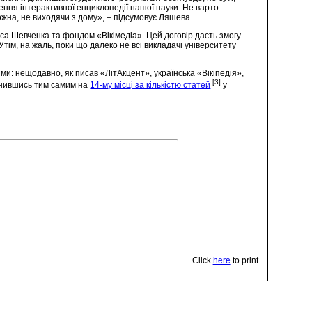
ння інтерактивної енциклопедії нашої науки. Не варто
ожна, не виходячи з дому», – підсумовує Ляшева.
са Шевченка та фондом «Вікімедіа». Цей договір дасть змогу
тім, на жаль, поки що далеко не всі викладачі університету
ми: нещодавно, як писав «ЛітАкцент», українська «Вікіпедія»,
[3]
пинившись тим самим на
14-му місці за кількістю статей
у
Click
here
to print.