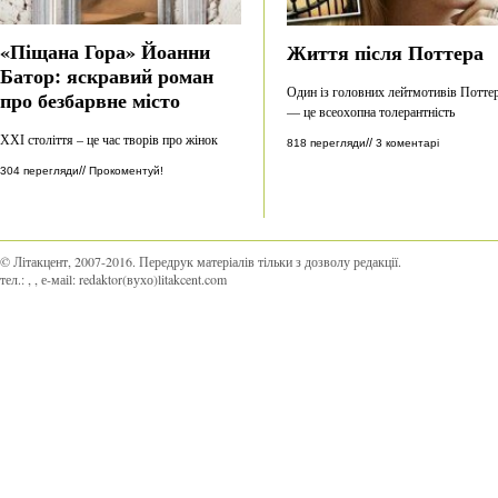
«Піщана Гора» Йоанни
Життя після Поттера
Батор: яскравий роман
Один із головних лейтмотивів Потте
про безбарвне місто
— це всеохопна толерантність
ХХІ століття – це час творів про жінок
//
818 перегляди
3 коментарі
//
304 перегляди
Прокоментуй!
© Літакцент, 2007-2016
.
Передрук матеріалів тільки з дозволу редакції.
тел.:
,
, е-маіl:
redaktor(вухо)litakcent.com