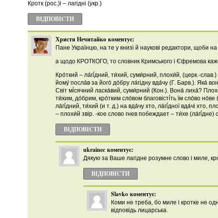
Кротк (рос.)і – лагідні (укр.)
ВІДПОВІCТИ
Христя Нечитайко
коментує:
Пане Українцю, на те у книзі й наукові редактори, щоби на
а щодо КРОТКОГО, то словник Кримського і Єфремова каж
Кро́ткий – ла́гі́дний, ти́хий, суми́рний, плохи́й, (церк.-слав.
йому́ посла́в за його́ до́бру ла́гідну вда́чу (Г. Барв.). Яка́ вон
Світ мі́сячний ласка́вий, суми́рний (Кон.). Вона́ лиха́? Плохе
ти́хим, до́брим, кро́тким сло́вом благовісті́ть їм сло́во но́ве
ла́гі́дний, ти́хий (и т. д.) на вда́чу хто, ла́гі́дної вда́чі хто, 
– плохи́й звір. -кое слово гнев побеждает – ти́хе (ла́гі́дне) сл
ВІДПОВІCТИ
ukrainec
коментує:
Дякую за Ваше лагідне розумне слово і миле, кр
ВІДПОВІCТИ
Slavko
коментує:
Коми не треба, бо миле і кротке не од
відповідь лицарська.