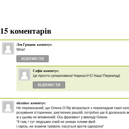
15 коментарів
Лев Грицюк
коментує:
Wow!
ВІДПОВІCТИ
Софія
коментує:
Це просто суперновина! Нарешті! Є! Наш! Переклад!
ВІДПОВІCТИ
ukrainec
коментує:
Не переконаний, що Олена О’Лір впоралася з перекладом такої склад
розуміння історичних, ахетипних реалій, потрібно ще й досконало в
ж у цьому не впевнений. Ось фрагмент у викладі Олени:
“ІІ там, і тут людських очей не уникає племя фей
і скрізь, не знаючи тривоги, пасуться кроткі однороги”