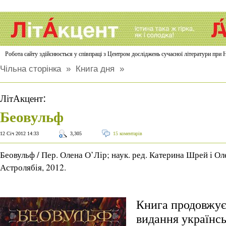
Робота сайту здійснюється у співпраці з Центром досліджень сучасної літератури п
Чільна сторінка
»
Книга дня
»
:
ЛітАкцент
Беовульф
12 Січ 2012 14:33
3,305
15 коментарів
Беовульф / Пер. Олена О’Лір; наук. ред. Катерина Шрей і Ол
Астролябія, 2012.
Книга продовжує
видання українс