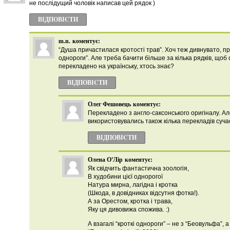
не послідущий чоловік написав цей рядок )
ВІДПОВІCТИ
m.n.
коментує:
“Душа причастилася кротості трав”. Хоч теж дивнувато, пр
однороги”. Але треба бачити більше за кілька рядків, щоб 
перекладено на українську, хтось знає?
ВІДПОВІCТИ
Олег Фешовець
коментує:
Перекладено з англо-саксонського оригіналу. А
використовувались також кілька перекладів суч
ВІДПОВІCТИ
Олена О'Лір
коментує:
Як свідчить фантастична зоологія,
В худобини цієї однорогої
Натура мирна, лагідна і кротка
(Шкода, в довідниках відсутня фотка!).
А за Орестом, кротка і трава,
Яку ця дивовижа спожива. :)
А взагалі “кроткі однороги” – не з “Беовульфа”, а 