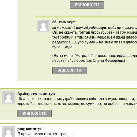
ВІДПОВІCТИ
SS.
коментує:
на те у книзі й
наукові редактори
, щоби на тонкоща
Ой, не скажіть, гортав якось грубезний том німець
“Астролябії” з тим самим Фешовцем (канд філосо
редактора… Було сумно – не знаю як там філосо
було шкода.
(Як на мене, “Астролябія” досконало видала одн
перстенів” у перекладі Олени Фешовець.)
ВІДПОВІCТИ
Архістратег
коментує:
Ціла лавина характерних україномовних слів, але чомусь однороги,
короткі?… І що воно таке: не мирне, не сумирне, не добре, не лагід
ВІДПОВІCТИ
goog
коментує:
Я причастився кротості трав….