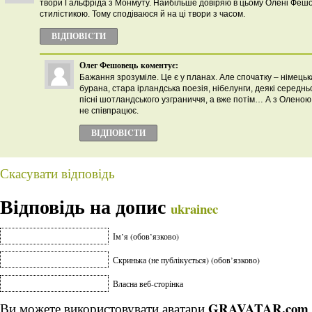
твори Гальфріда з Монмуту. Найбільше довіряю в цьому Олені Фешов
стилістикою. Тому сподіваюся й на ці твори з часом.
ВІДПОВІCТИ
Олег Фешовець
коментує:
Бажання зрозуміле. Це є у планах. Але спочатку – німецьк
бурана, стара ірландська поезія, нібелунги, деякі середнь
пісні шотландського узграниччя, а вже потім… А з Олен
не співпрацює.
ВІДПОВІCТИ
Скасувати відповідь
Відповідь на допис
ukrainec
Ім’я (обов’язково)
Скринька (не публікується) (обов’язково)
Власна веб-сторінка
GRAVATAR.com
Ви можете використовувати аватари
.