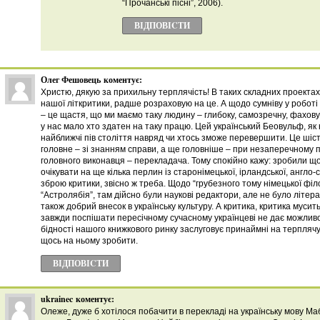
“Прочанські пісні”, 2006).
ВІДПОВІCТИ
Олег Фешовець
коментує:
Христю, дякую за прихильну терплячість! В таких складних проектах
нашої літкритики, радше розраховую на це. А щодо сумніву у роботі
– це щастя, що ми маємо таку людину – глибоку, самозречну, фахов
у нас мало хто здатен на таку працю. Цей український Беовульф, я
найближчі пів століття навряд чи хтось зможе перевершити. Це шість 
головне – зі знанням справи, а ще головніше – при незаперечному
головного виконавця – перекладача. Тому спокійно кажу: зробили 
очікувати на ще кілька перлин із старонімецької, ірландської, англо-
зброю критики, звісно ж треба. Щодо “грубезного тому німецької філ
“Астролябія”, там дійсно були наукові редактори, але не було літера
також добрий внесок в українську культуру. А критика, критика муси
завжди поспішати пересічному сучасному українцеві не дає можливос
бідності нашого книжкового ринку заслуговує принаймні на терпляч
щось на ньому зробити.
ВІДПОВІCТИ
ukrainec
коментує:
Олеже, дуже б хотілося побачити в перекладі на українську мову Мабі