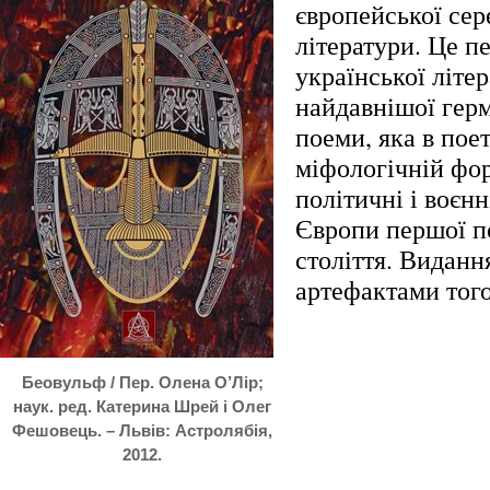
європейської сер
літератури. Це пе
української літе
найдавнішої герм
поеми, яка в пое
міфологічній фо
політичні і воєнн
Європи першої п
століття. Виданн
артефактами того
Беовульф / Пер. Олена О’Лір;
наук. ред. Катерина Шрей і Олег
Фешовець. – Львів: Астролябія,
2012.