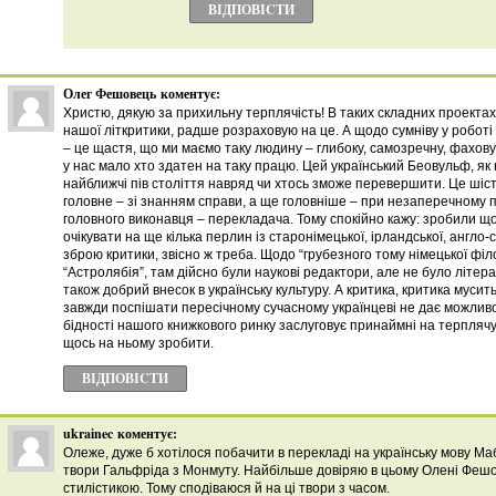
ВІДПОВІCТИ
Олег Фешовець
коментує:
Христю, дякую за прихильну терплячість! В таких складних проектах
нашої літкритики, радше розраховую на це. А щодо сумніву у роботі
– це щастя, що ми маємо таку людину – глибоку, самозречну, фахов
у нас мало хто здатен на таку працю. Цей український Беовульф, я
найближчі пів століття навряд чи хтось зможе перевершити. Це шість 
головне – зі знанням справи, а ще головніше – при незаперечному
головного виконавця – перекладача. Тому спокійно кажу: зробили 
очікувати на ще кілька перлин із старонімецької, ірландської, англо-
зброю критики, звісно ж треба. Щодо “грубезного тому німецької філ
“Астролябія”, там дійсно були наукові редактори, але не було літера
також добрий внесок в українську культуру. А критика, критика муси
завжди поспішати пересічному сучасному українцеві не дає можливос
бідності нашого книжкового ринку заслуговує принаймні на терпляч
щось на ньому зробити.
ВІДПОВІCТИ
ukrainec
коментує:
Олеже, дуже б хотілося побачити в перекладі на українську мову Мабі
твори Гальфріда з Монмуту. Найбільше довіряю в цьому Олені Фешов
стилістикою. Тому сподіваюся й на ці твори з часом.