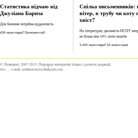
Статистика відчаю від
Спілка письменників: 
Джуліана Барнза
вітер, в трубу чи коту 
хвіст?
Для бачення потрібна віддаленість
На літературну діяльність НСПУ вит
//
458 перегляди
Прокоментуй!
не більш ніж 10% своїх коштів
//
3,400 перегляди
30 коментарів
© Літакцент, 2007-2015
.
Передрук матеріалів тільки з дозволу редакції.
тел.:
,
, е-маіl:
redaktor(вухо)litakcent.com