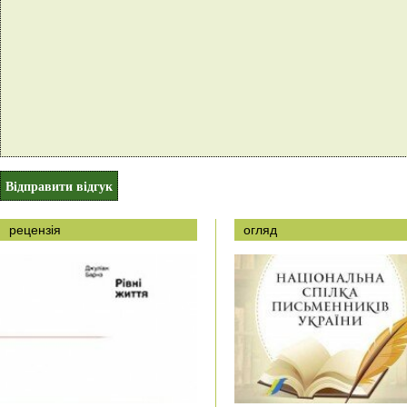
рецензія
огляд