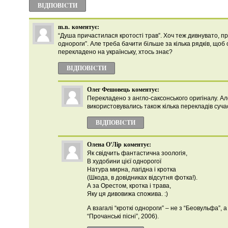
ВІДПОВІCТИ
m.n.
коментує:
“Душа причастилася кротості трав”. Хоч теж дивнувато, пр
однороги”. Але треба бачити більше за кілька рядків, щоб 
перекладено на українську, хтось знає?
ВІДПОВІCТИ
Олег Фешовець
коментує:
Перекладено з англо-саксонського оригіналу. А
використовувались також кілька перекладів суч
ВІДПОВІCТИ
Олена О'Лір
коментує:
Як свідчить фантастична зоологія,
В худобини цієї однорогої
Натура мирна, лагідна і кротка
(Шкода, в довідниках відсутня фотка!).
А за Орестом, кротка і трава,
Яку ця дивовижа спожива. :)
А взагалі “кроткі однороги” – не з “Беовульфа”, а 
“Прочанські пісні”, 2006).