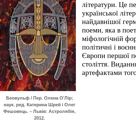
літератури. Це пе
української літе
найдавнішої герм
поеми, яка в пое
міфологічній фо
політичні і воєнн
Європи першої п
століття. Виданн
артефактами того
Беовульф / Пер. Олена О’Лір;
наук. ред. Катерина Шрей і Олег
Фешовець. – Львів: Астролябія,
2012.