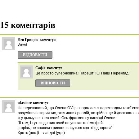
15 коментарів
Лев Грицюк
коментує:
Wow!
ВІДПОВІCТИ
Софія
коментує:
Це просто суперновина! Нарешті! Є! Наш! Переклад!
ВІДПОВІCТИ
ukrainec
коментує:
Не переконаний, що Олена О’Лір впоралася з перекладом такої склад
розуміння історичних, ахетипних реалій, потрібно ще й досконало в
ж у цьому не впевнений. Ось фрагмент у викладі Олени:
“ІІ там, і тут людських очей не уникає племя фей
і скрізь, не знаючи тривоги, пасуться кроткі однороги”
Кротк (рос.)і – лагідні (укр.)