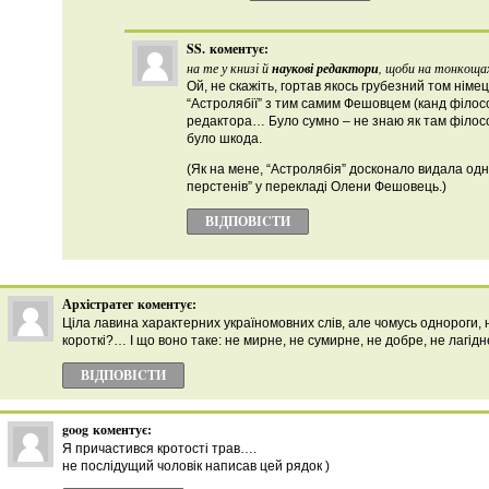
SS.
коментує:
на те у книзі й
наукові редактори
, щоби на тонкоща
Ой, не скажіть, гортав якось грубезний том німець
“Астролябії” з тим самим Фешовцем (канд філосо
редактора… Було сумно – не знаю як там філосо
було шкода.
(Як на мене, “Астролябія” досконало видала одн
перстенів” у перекладі Олени Фешовець.)
ВІДПОВІCТИ
Архістратег
коментує:
Ціла лавина характерних україномовних слів, але чомусь однороги,
короткі?… І що воно таке: не мирне, не сумирне, не добре, не лагід
ВІДПОВІCТИ
goog
коментує:
Я причастився кротості трав….
не послідущий чоловік написав цей рядок )