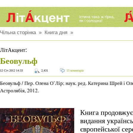
Чільна сторінка
»
Книга дня
»
:
ЛітАкцент
Беовульф
12 Січ 2012 14:33
2,431
15 коментарів
Беовульф / Пер. Олена О’Лір; наук. ред. Катерина Шрей і Ол
Астролябія, 2012.
Книга продовжує
видання українс
європейської сер