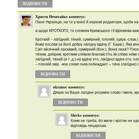
ВІДПОВІCТИ
Христя Нечитайко
коментує:
Пане Українцю, на те у книзі й наукові редактори, щоби на
а щодо КРОТКОГО, то словник Кримського і Єфремова каж
Кро́ткий – ла́гі́дний, ти́хий, суми́рний, плохи́й, (церк.-слав.
йому́ посла́в за його́ до́бру ла́гідну вда́чу (Г. Барв.). Яка́ вон
Світ мі́сячний ласка́вий, суми́рний (Кон.). Вона́ лиха́? Плохе
ти́хим, до́брим, кро́тким сло́вом благовісті́ть їм сло́во но́ве
ла́гі́дний, ти́хий (и т. д.) на вда́чу хто, ла́гі́дної вда́чі хто, 
– плохи́й звір. -кое слово гнев побеждает – ти́хе (ла́гі́дне) сл
ВІДПОВІCТИ
ukrainec
коментує:
Дякую за Ваше лагідне розумне слово і миле, кр
ВІДПОВІCТИ
Slavko
коментує:
Коми не треба, бо миле і кротке не од
відповідь лицарська.
ВІДПОВІCТИ