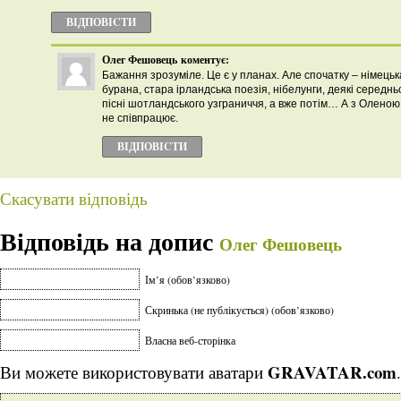
ВІДПОВІCТИ
Олег Фешовець
коментує:
Бажання зрозуміле. Це є у планах. Але спочатку – німецьк
бурана, стара ірландська поезія, нібелунги, деякі середнь
пісні шотландського узграниччя, а вже потім… А з Олен
не співпрацює.
ВІДПОВІCТИ
Скасувати відповідь
Відповідь на допис
Олег Фешовець
Ім’я (обов’язково)
Скринька (не публікується) (обов’язково)
Власна веб-сторінка
GRAVATAR.com
Ви можете використовувати аватари
.