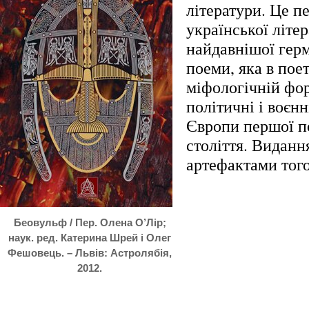
літератури. Це пе
української літе
найдавнішої герм
поеми, яка в пое
міфологічній фо
політичні і воєнн
Європи першої п
століття. Виданн
артефактами того
Беовульф / Пер. Олена О’Лір;
наук. ред. Катерина Шрей і Олег
Фешовець. – Львів: Астролябія,
2012.