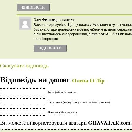
ВІДПОВІCТИ
Олег Фешовець
коментує:
Бажання зрозуміле. Це є у планах. Але спочатку – німецьк
бурана, стара ірландська поезія, нібелунги, деякі середнь
пісні шотландського узграниччя, а вже потім… А з Олен
не співпрацює.
ВІДПОВІCТИ
Скасувати відповідь
Відповідь на допис
Олена О'Лір
Ім’я (обов’язково)
Скринька (не публікується) (обов’язково)
Власна веб-сторінка
GRAVATAR.com
Ви можете використовувати аватари
.