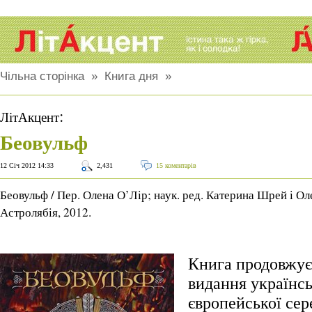
Чільна сторінка
»
Книга дня
»
:
ЛітАкцент
Беовульф
12 Січ 2012 14:33
2,431
15 коментарів
Беовульф / Пер. Олена О’Лір; наук. ред. Катерина Шрей і Ол
Астролябія, 2012.
Книга продовжує
видання українс
європейської сер