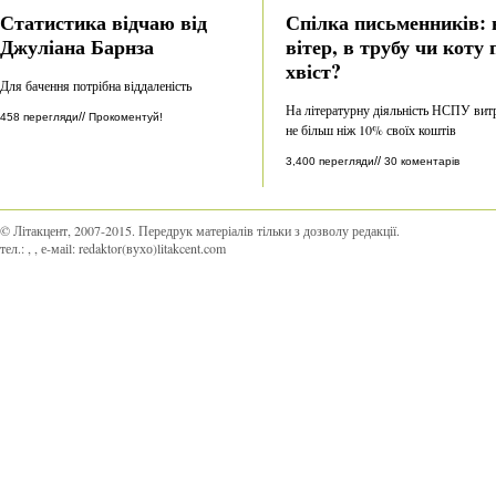
Статистика відчаю від
Спілка письменників: 
Джуліана Барнза
вітер, в трубу чи коту 
хвіст?
Для бачення потрібна віддаленість
На літературну діяльність НСПУ вит
//
458 перегляди
Прокоментуй!
не більш ніж 10% своїх коштів
//
3,400 перегляди
30 коментарів
© Літакцент, 2007-2015
.
Передрук матеріалів тільки з дозволу редакції.
тел.:
,
, е-маіl:
redaktor(вухо)litakcent.com