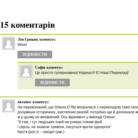
15 коментарів
Лев Грицюк
коментує:
Wow!
ВІДПОВІCТИ
Софія
коментує:
Це просто суперновина! Нарешті! Є! Наш! Переклад!
ВІДПОВІCТИ
ukrainec
коментує:
Не переконаний, що Олена О’Лір впоралася з перекладом такої склад
розуміння історичних, ахетипних реалій, потрібно ще й досконало в
ж у цьому не впевнений. Ось фрагмент у викладі Олени:
“ІІ там, і тут людських очей не уникає племя фей
і скрізь, не знаючи тривоги, пасуться кроткі однороги”
Кротк (рос.)і – лагідні (укр.)