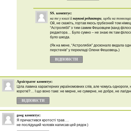
SS.
коментує:
на те у книзі й
наукові редактори
, щоби на тонкоща
Ой, не скажіть, гортав якось грубезний том німець
“Астролябії” з тим самим Фешовцем (канд філосо
редактора… Було сумно – не знаю як там філосо
було шкода.
(Як на мене, “Астролябія” досконало видала одн
перстенів” у перекладі Олени Фешовець.)
ВІДПОВІCТИ
Архістратег
коментує:
Ціла лавина характерних україномовних слів, але чомусь однороги,
короткі?… І що воно таке: не мирне, не сумирне, не добре, не лагід
ВІДПОВІCТИ
goog
коментує:
Я причастився кротості трав….
не послідущий чоловік написав цей рядок )