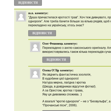
ВІДПОВІCТИ
m.n.
коментує:
“Душа причастилася кротості трав”. Хоч теж дивнувато, пр
однороги”. Але треба бачити більше за кілька рядків, щоб 
перекладено на українську, хтось знає?
ВІДПОВІCТИ
Олег Фешовець
коментує:
Перекладено з англо-саксонського оригіналу. А
використовувались також кілька перекладів суч
ВІДПОВІCТИ
Олена О'Лір
коментує:
Як свідчить фантастична зоологія,
В худобини цієї однорогої
Натура мирна, лагідна і кротка
(Шкода, в довідниках відсутня фотка!).
А за Орестом, кротка і трава,
Яку ця дивовижа спожива. :)
А взагалі “кроткі однороги” – не з “Беовульфа”, а 
“Прочанські пісні”, 2006).