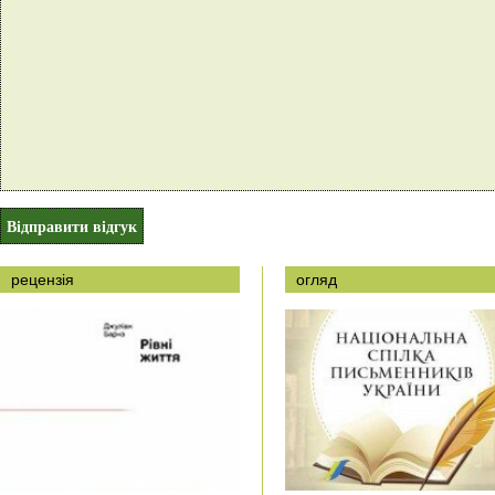
рецензія
огляд