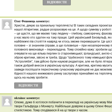
ВІДПОВІCТИ
Олег Фешовець
коментує:
Христю, дякую за прихильну терплячість! В таких складних проектах
нашої літкритики, радше розраховую на це. А щодо сумніву у роботі
– це щастя, що ми маємо таку людину – глибоку, самозречну, фахов
у нас мало хто здатен на таку працю. Цей український Беовульф, я
найближчі пів століття навряд чи хтось зможе перевершити. Це шість 
головне – зі знанням справи, а ще головніше – при незаперечному
головного виконавця – перекладача. Тому спокійно кажу: зробили 
очікувати на ще кілька перлин із старонімецької, ірландської, англо-
зброю критики, звісно ж треба. Щодо “грубезного тому німецької філ
“Астролябія”, там дійсно були наукові редактори, але не було літера
також добрий внесок в українську культуру. А критика, критика муси
завжди поспішати пересічному сучасному українцеві не дає можливос
бідності нашого книжкового ринку заслуговує принаймні на терпляч
щось на ньому зробити.
ВІДПОВІCТИ
ukrainec
коментує:
Олеже, дуже б хотілося побачити в перекладі на українську мову Мабі
твори Гальфріда з Монмуту. Найбільше довіряю в цьому Олені Фешов
стилістикою. Тому сподіваюся й на ці твори з часом.