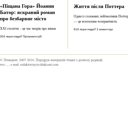
«Піщана Гора» Йоанни
Життя після Поттера
Батор: яскравий роман
Один із головних лейтмотивів Потте
про безбарвне місто
— це всеохопна толерантність
ХХІ століття – це час творів про жінок
//
819 перегляди
3 коментарі
//
304 перегляди
Прокоментуй!
© Літакцент, 2007-2016
.
Передрук матеріалів тільки з дозволу редакції.
тел.:
,
, е-маіl:
redaktor(вухо)litakcent.com