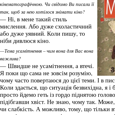
кінематографічною. Чи свідомо Ви писали її
так, щоб за нею хотілося знімати кіно?
— Ні, в мене такий стиль
мислення. Або дуже схоластичний
або дуже уявний. Коли пишу, то
ніби дивлюся кіно.
—Тема усамітнення – чим вона для Вас вона
важлива?
— Швидше не усамітнення, а втечі.
Я поки що сама не зовсім розумію,
чому часто повертаюся до цієї теми. І в писа
Коли здається, що ситуація безвихідна, я і 
просто йдемо геть із гордо піднятою голов
підібгавши хвіст. Не знаю, чому так. Може,
чи слабкість. А можливо, тому, що тільки 