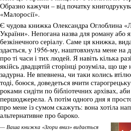
Образно кажучи – від початку книгодрукув
«Малоросії».
Є чудова книжка Олександра Оглоблина «
України». Непогана назва для роману або я
безкінечного серіалу. Саме ця книжка, вид
здається, у 1956-му, наштовхнула мене на 
про ті часи і тих людей. Я навіть кілька раз
якійсь двадцятій сторінці розуміла, що ще
задурна. Не впевнена, чи таки колись втілю
тоді, боюся, доведеться вчити старогрецьку
роками сидіти по бібліотечних архівах, аби
першоджерела. А потім одного дня я просто 
про мене із сумом скажуть: вона хотіла на
альтернативне про бароко.
— Ваша книжка «Згори вниз» видається