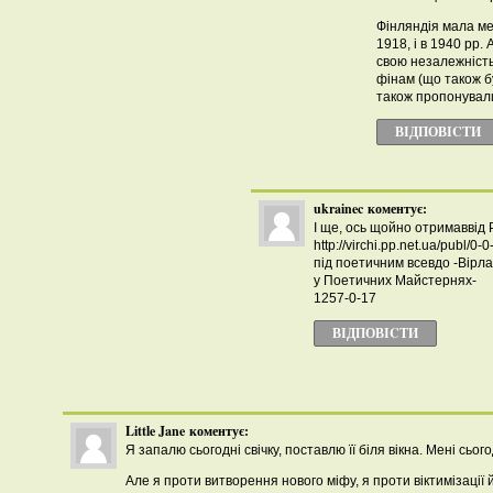
Фінляндія мала мен
1918, і в 1940 рр.
свою незалежність 
фінам (що також 
також пропонували 
ВІДПОВІCТИ
ukrainec
коментує:
І ще, ось щойно отримаввід
http://virchi.pp.net.ua/pub
під поетичним всевдо -Вірла
у Поетичних Майстернях- http
1257-0-17
ВІДПОВІCТИ
Little Jane
коментує:
Я запалю сьогодні свічку, поставлю її біля вікна. Мені сьог
Але я проти витворення нового міфу, я проти віктимізації й