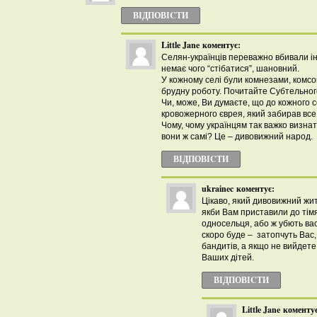
ВІДПОВІCТИ
Little Jane
коментує:
Селян-українців переважно вбивали інш
немає чого “стібатися”, шановний.
У кожному селі були комнезами, комсом
брудну роботу. Почитайте Субтельного
Чи, може, Ви думаєте, що до кожного 
кровожерного єврея, який забирав вс
Чому, чому українцям так важко визнати
вони ж самі? Це – дивовижний народ.
ВІДПОВІCТИ
ukrainec
коментує:
Цікаво, який дивовижний жит
якби Вам приставили до тімя
односельця, або ж убють вас?
скоро буде – затопчуть Вас
бандитів, а якщо не вийдете,
Ваших дітей.
ВІДПОВІCТИ
Little Jane
коментує