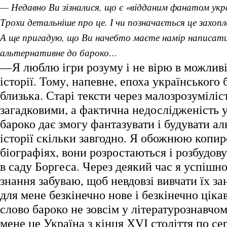
— Недавно Ви зізналися, що є «відданим фанатом укр
Трохи детальніше про це. І чи позначається це захопл
А ще пригадую, що Ви начебто маєте намір написат
альтернативне до бароко…
—Я люблю ігри розуму і не вірю в можливі
історії. Тому, напевне, епоха українського 
близька. Старі тексти через малозрозумілі
загадковими, а фактична недослідженість 
бароко дає змогу фантазувати і будувати ал
історії скільки завгодно. Я обожнюю копирс
біографіях, вони розростаються і розбудов
в саду Боргеса. Через деякий час я успішно
знання забуваю, щоб невдовзі вивчати їх за
для мене безкінечно нове і безкінечно ціка
слово бароко не зовсім у літературознавчом
мене це Україна з кінця ХVІ століття по се