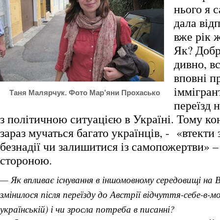
нього я 
дала відп
вже рік ж
Як? Добр
дивно, в
вповні п
іммігран
Таня Малярчук. Фото Мар’яни Прохасько
переїзд 
з політичною ситуацією в Україні. Тому ко
зараз мучаться багато українців, - «втекти з
безнадії чи залишитися із самопожертви» 
стороною.
— Як впливає існування в іншомовному середовищі на
змінилося після переїзду до Австрії відчуття-себе-в-мов
українській) і чи зросла потреба в писанні?