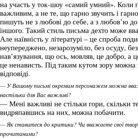
на участь у ток-шоу «самий умний». Коли 
важливим, а не те, що гарно звучить і гарн
пишуть не з любові до себе, а з любов’ю до
іншого. Такий стиль письма дехто може вв
Але наївність у літературі – це спроба поди
неупереджено, незарозуміло, без осуду, бе
нав’язування, що ось, мовляв, це добро, а ц
це ненависть. Під таким кутом зору можна 
відповіді.
— У Вашому письмі окремим персонажем можна вва
настільки для Вас важливі?
— Мені важливі не стільки гори, скільки те
видряпавшись на них, можна побачити.
— Як ставитеся до критики? Чи вважаєте свої тво
прочитаними?