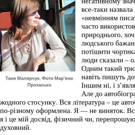
негативному знач
все-таки назвала
«невмінням писат
часто використов
природнього, хоч
людського бажан
потішити чортика
люди сказали – о
Одним такий трюк
навіть пишуть до
Таня Малярчук. Фото Мар’яни
Іншим ні, і з’явл
Прохасько
Але до автобіогр
жодного стосунку. Вся література – це авто
по-різному оформлена. Я — не виняток. Вс
я і це мій досвід, фізичний чи, перепрошую
духовний.