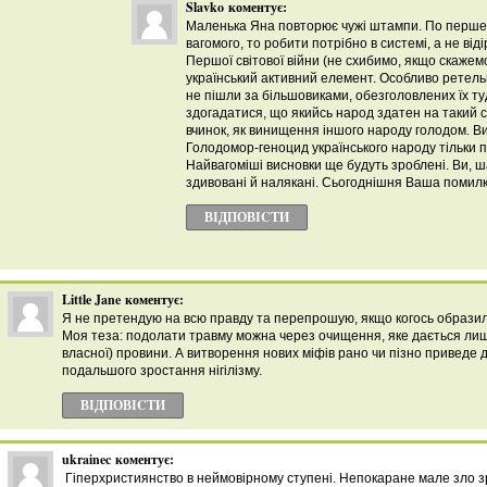
Slavko
коментує:
Маленька Яна повторює чужі штампи. По перше,
вагомого, то робити потрібно в системі, а не від
Першої світової війни (не схибимо, якщо скажемо
український активний елемент. Особливо ретельн
не пішли за більшовиками, обезголовлених їх туди
здогадатися, що якийсь народ здатен на такий 
вчинок, як винищення іншого народу голодом. В
Голодомор-геноцид українського народу тільки 
Найвагоміші висновки ще будуть зроблені. Ви, 
здивовані й налякані. Сьогоднішня Ваша помил
ВІДПОВІCТИ
Little Jane
коментує:
Я не претендую на всю правду та перепрошую, якщо когось образил
Моя теза: подолати травму можна через очищення, яке дається лиш
власної) провини. А витворення нових міфів рано чи пізно приведе д
подальшого зростання нігілізму.
ВІДПОВІCТИ
ukrainec
коментує:
Гіперхристиянство в неймовірному ступені. Непокаране мале зло з