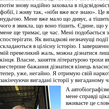
потім знову надійно заховала в підсвідоміс
фобії, і живу так, «ніби вже все знаю». Це 
нудьгою. Мене вже мало що дивує, а тішить 
чого я звикла, що воно тішить. Єдине, що у
мене ще тримає, це час. Мені подобається 
спостерігати. Як випадкові незначущі події
складаються в цілісну історію. І завершення 
мій превеликий жаль, можна дізнатися ли
кінця. Власне, заняття літературою трохи в
нестерпне бажання дізнатися кінець власної 
тепер, уже, негайно. Я отримую свій нарко
закінчуючи вигадані історії у вигаданому ч
А автобіографізм
мене справді цік
вживаєте це слов