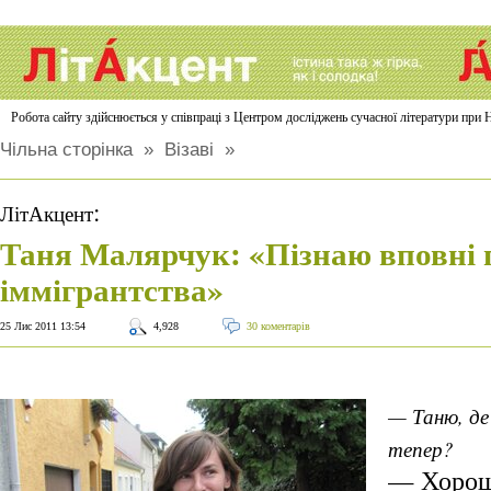
Робота сайту здійснюється у співпраці з Центром досліджень сучасної літератури п
Чільна сторінка
»
Візаві
»
:
ЛітАкцент
Таня Малярчук: «Пізнаю вповні
іммігрантства»
25 Лис 2011 13:54
4,928
30 коментарів
— Таню, де
тепер?
— Хорош