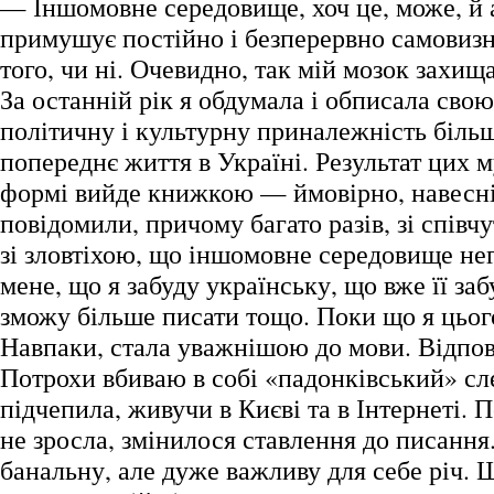
— Іншомовне середовище, хоч це, може, й 
примушує постійно і безперервно самовизн
того, чи ні. Очевидно, так мій мозок захища
За останній рік я обдумала і обписала сво
політичну і культурну приналежність більш
попереднє життя в Україні. Результат цих 
формі вийде книжкою — ймовірно, навесні
повідомили, причому багато разів, зі співчу
зі зловтіхою, що іншомовне середовище не
мене, що я забуду українську, що вже її за
зможу більше писати тощо. Поки що я цьог
Навпаки, стала уважнішою до мови. Відпо
Потрохи вбиваю в собі «падонківський» сле
підчепила, живучи в Києві та в Інтернеті. 
не зросла, змінилося ставлення до писання
банальну, але дуже важливу для себе річ. 