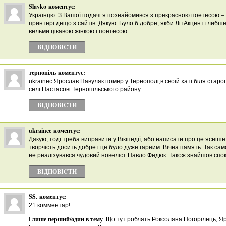
Slavko
коментує:
Українцю. З Вашої подачі я познайомився з прекрасною поетесою –
принтері дещо з сайтів. Дякую. Було б добре, якби ЛітАкцент глибш
вельми цікавою жінкою і поетесою.
ВІДПОВІCТИ
тернопіль
коментує:
ukrainec.Ярослав Павуляк помер у Тернополі,в своїй хаті біля старо
селі Настасові Тернопільського району.
ВІДПОВІCТИ
ukrainec
коментує:
Дякую, тоді треба виправити у Вікіпедії, або написати про це ясніше
творчість досить добре і це було дуже гарним. Вічна память. Так са
не реалізувався чудовий новеліст Павло Федюк. Також знайшов спокі
ВІДПОВІCТИ
SS.
коментує:
21 комментар!
лише перший/один в тему
І
. Що тут роблять Роксоляна Погорілець, Я