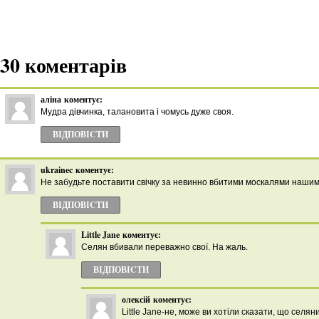
30 коментарів
аліна
коментує:
Мудра дівчинка, талановита і чомусь дуже своя.
ВІДПОВІCТИ
ukrainec
коментує:
Не забудьте поставити свічку за невинно вбитими москалями наши
ВІДПОВІCТИ
Little Jane
коментує:
Селян вбивали переважно свої. На жаль.
ВІДПОВІCТИ
олексій
коментує:
Little Jane-не, може ви хотіли сказати, що селян