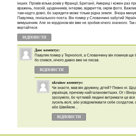
інших. Провів кілька років у Франції, Британії, Америці і кожен раз 
вражень, поезій, щоденників, інтервю, відкриттів, окрім фото. Важ
там надто довго, бо зарядити може тільки рідна земля. Вчора минув
Павуляка, геніального поета. Він помер у Словаччині забутий Україн
вимушеним. Але зе кордоном він вже не зробив нічого значного. Так 
вертайтеся.
ВІДПОВІCТИ
Даос
коментує:
Павуляк помер у Тернополі, а Словаччину він покинув ще 
бо спився, нічого давно вже не писав.
ВІДПОВІCТИ
ukrainec
коментує:
Чи знаєте, мав він дружину, дітей? Певно ні. Що
українців, причому найталановитіших. От і Вінгра
зрозуміло, бо чутливій людині витримати це все
зусиль волі, або усвідомлювати себе солдатом,
або Швейком…
ВІДПОВІCТИ