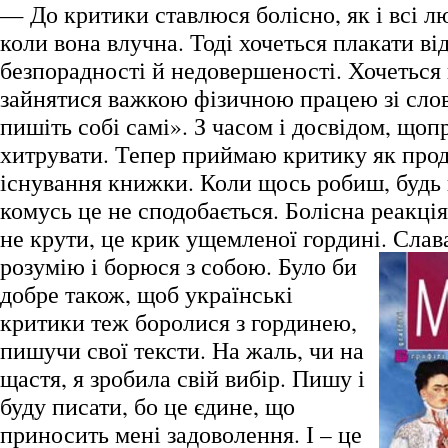
— До критики ставлюся болісно, як і всі л
коли вона влучна. Тоді хочеться плакати ві
безпорадності й недовершеності. Хочеться 
зайнятися важкою фізичною працею зі сло
пишіть собі самі». З часом і досвідом, щоп
хитрувати. Тепер приймаю критику як про
існування книжки. Коли щось робиш, будь 
комусь це не сподобається. Болісна реакція
не крути, це крик ущемленої гордині.
Слава
розумію і борюся з собою. Було би
добре також, щоб українські
критики теж боролися з гординею,
пишучи свої тексти. На жаль, чи на
щастя, я зробила свій вибір. Пишу і
буду писати, бо це єдине, що
приносить мені задоволення. І – це