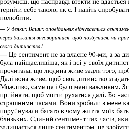
розумієш, що насправді втекти не вдасться 
терпіти себе такою, як є. І навіть спробувати
полюбити.
— У деяких Ваших оповіданнях відчувається сентимен
через бажання виговоритися, щоб позбутися, чи праг
свого дитинства?
— Це сентимент не за власне 90-ми, а за ди
була найщасливіша, як і всі у своїх дитинс
прочитала, що людина живе задля того, що
Далі вона живе, щоб своє дитинство згадати
Можливо, саме це і було мені важливим. Зг
прийняти, щоб могти рухатися далі. Бо насп
страшними часами. Вони зробили з мене ка
поруйнували багато в чому життя моїх батьк
близьких. Єдиний сентимент тих часів, яки
залишається лише сентиментом, це здобутт