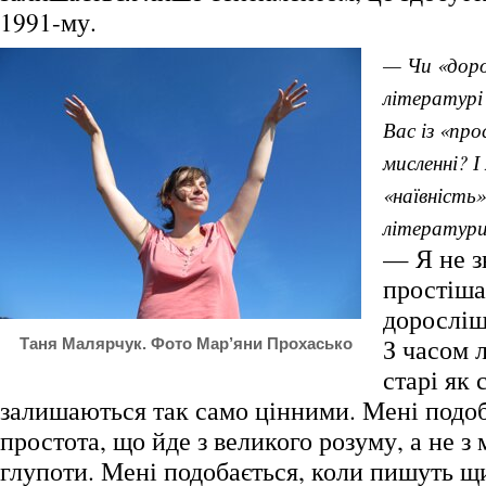
1991-му.
— Чи «доро
літературі 
Вас із «про
мисленні? І
«наївність»
літератур
— Я не з
простіша
доросліш
З часом 
Таня Малярчук. Фото Мар’яни Прохасько
старі як 
залишаються так само цінними. Мені подоб
простота, що йде з великого розуму, а не з
глупоти. Мені подобається, коли пишуть щир