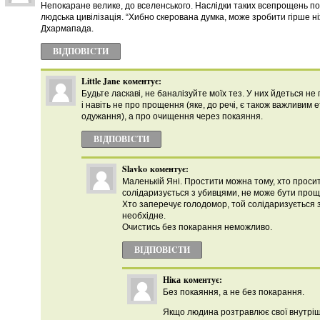
Непокаране велике, до вселенського. Наслідки таких всепрощень по
людська цивілізація. “Хибно скерована думка, може зробити гірше н
Дхармапада.
ВІДПОВІCТИ
Little Jane
коментує:
Будьте ласкаві, не баналізуйте моїх тез. У них йдеться не
і навіть не про прощення (яке, до речі, є також важливим
одужання), а про очищення через покаяння.
ВІДПОВІCТИ
Slavko
коментує:
Маленькій Яні. Простити можна тому, хто проси
солідаризується з убивцями, не може бути проще
Хто заперечує голодомор, той солідаризується 
необхідне.
Очистись без покарання неможливо.
ВІДПОВІCТИ
Ніка
коментує:
Без покаяння, а не без покарання.
Якщо людина розтравлює свої внутрішн