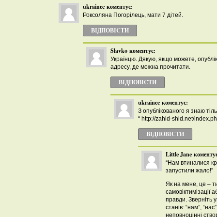
ukrainec
коментує:
Роксоляна Погорілець, мати 7 дітей.
ВІДПОВІCТИ
Slavko
коментує:
Українцю. Дякую, якщо можете, опублі
адресу, де можна прочитати.
ВІДПОВІCТИ
ukrainec
коментує:
З опублікованого я знаю тільк
“ http://zahid-shid.net/index.
ВІДПОВІCТИ
Little Jane
коментує
“Нам втиналися кр
запустили жало!”
Як на мене, це – 
самовіктимізації а
правди. Зверніть 
станів: “нам”, “нас
неповноцінні ство