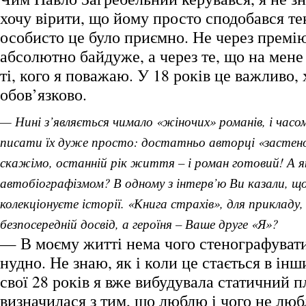
хочу вірити, що йому просто сподобався те
особисто це було приємно. Не через премію
абсолютно байдуже, а через те, що на мене
ті, кого я поважаю. У 18 років це важливо, 
обов’язково.
— Нині з’являється чимало «жіночих» романів, і часо
писати їх дуже просто: достатньо авторці «застено
скажімо, останній рік життя – і роман готовий! А як
автобіографізмом? В одному з інтерв’ю Ви казали, що 
колекціонуєте історії. «Книга страхів», для прикладу,
безпосередній досвід, а героїня – Ваше друге «Я»?
— В моєму житті нема чого стенографувати
нудно. Не знаю, як і коли це стається в інш
свої 28 років я вже вибудувала статичний п
визначилася з тим, що люблю і чого не люб