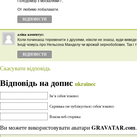
Голодомор з москалями?..
От любимо побалакати.
ВІДПОВІCТИ
аліна
коментує:
Коли починаєш теревенити з друзями, ніколи не знаєш, куди виведе 
Іноді чомусь про Нельсона Манделу чи врожай зернобобових. Так і т
ВІДПОВІCТИ
Скасувати відповідь
Відповідь на допис
ukrainec
Ім’я (обов’язково)
Скринька (не публікується) (обов’язково)
Власна веб-сторінка
GRAVATAR.com
Ви можете використовувати аватари
.