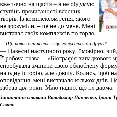
вже точно на щастя – я не обдумую
ступінь прочитаності власних
творів. Із комплексом генія, якого
не зрозуміли, – це не до мене. Мені
вистачає своїх комплексів по горло.
— Що нового пишеться, що готується до друку?
— Навесні наступного року, ймовірно, вий
Її робоча назва —«Біографія випадкового ч
спробувала змінити свою облюблену форму
на одну історію, але довшу. Колись, щоб н
оповідання, мені вистачало кількох днів. Ц
забрав два роки. Маю надію, що не дарма.
Запитання ставили Володимир Панченко, Ірина Тр
Свято