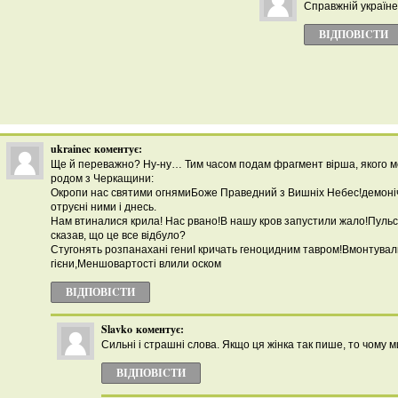
Справжній україне
ВІДПОВІCТИ
ukrainec
коментує:
Ще й переважно? Ну-ну… Тим часом подам фрагмент вірша, якого м
родом з Черкащини:
Окропи нас святими огнямиБоже Праведний з Вишніх Небес!демоні
отруєні ними і днесь.
Нам втиналися крила! Нас рвано!В нашу кров запустили жало!Пульс
сказав, що це все відбуло?
Стугонять розпанахані гениІ кричать геноцидним тавром!Вмонтувал
гієни,Меншовартості влили оском
ВІДПОВІCТИ
Slavko
коментує:
Сильні і страшні слова. Якщо ця жінка так пише, то чому ми
ВІДПОВІCТИ