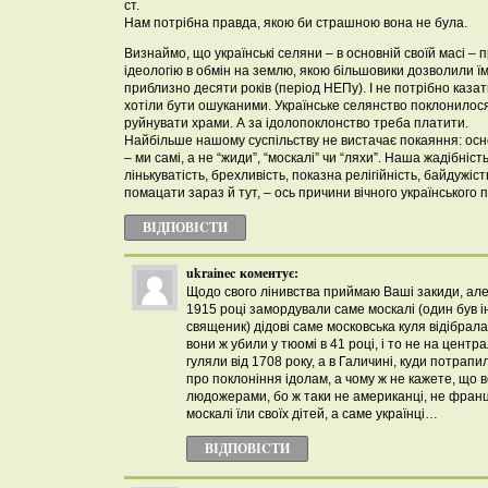
ст.
Нам потрібна правда, якою би страшною вона не була.
Визнаймо, що українські селяни – в основній своїй масі –
ідеологію в обмін на землю, якою більшовики дозволили 
приблизно десяти років (період НЕПу). І не потрібно казат
хотіли бути ошуканими. Українське селянство поклонилося
руйнувати храми. А за ідолопоклонство треба платити.
Найбільше нашому суспільству не вистачає покаяння: ос
– ми самі, а не “жиди”, “москалі” чи “ляхи”. Наша жадібніст
лінькуватість, брехливість, показна релігійність, байдужі
помацати зараз й тут, – ось причини вічного українського 
ВІДПОВІCТИ
ukrainec
коментує:
Щодо свого лінивства приймаю Ваші закиди, але 
1915 році замордували саме москалі (один був і
священик) дідові саме московська куля відібрала з
вони ж убили у тюомі в 41 році, і то не на централ
гуляли від 1708 року, а в Галичині, куди потрапи
про поклоніння ідолам, а чому ж не кажете, що 
людожерами, бо ж таки не американці, не француз
москалі їли своїх дітей, а саме українці…
ВІДПОВІCТИ