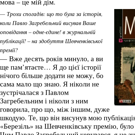
мова – це мій дім.
— Трохи спогадів: що то була за історія,
коли Павло Загребельний висував Ваше
оповідання – одне-єдине! в журнальній
публікації! – на здобуття Шевченківської
премії?
— Вже десять років минуло, а ви
ще пам’ятаєте… Я до цієї історії
нічого більше додати не можу, бо
сама мало що знаю. Я ніколи не
зустрічалася з Павлом
Загребельним і ніколи з ним
говорила, про що, між іншим, дуже
шкодую. Те, що він висунув мою публікаці
«Березіль» на Шевченківську премію, було
Чим Павло Загребельний керувався, я не з