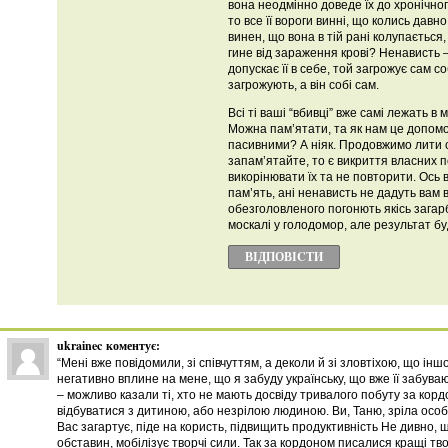
вона неодмінно доведе їх до хронічног
то все її вороги винні, що колись давн
винен, що вона в тій рані колупається
гине від зараження крові? Ненависть – 
допускає її в себе, той загрожує сам с
загрожують, а він собі сам.
Всі ті ваші “вбивці” вже самі лежать в
Можна пам’ятати, та як нам це допо
пасивними? А ніяк. Продовжимо лити 
запам’ятайте, то є викриття власних 
викорінювати їх та не повторити. Ось в
пам’ять, ані ненависть не дадуть вам 
обезголовленого погонють якісь загарб
москалі у голодомор, але результат бу
ВІДПОВІCТИ
ukrainec
коментує:
“Мені вже повідомили, зі співчуттям, а деколи й зі зловтіхою, що і
негативно вплине на мене, що я забуду українську, що вже її забува
– можливо казали ті, хто не мають досвіду тривалого побуту за кордо
відбуватися з дитиною, або незрілою людиною. Ви, Таню, зріла особи
Вас загартує, піде на користь, підвищить продуктивність Не дивно, щ
обставин, мобілізує творчі сили. Так за кордоном писалися кращі тв