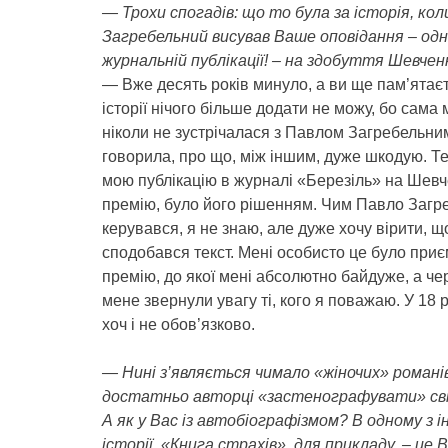
— Трохи спогадів: що то була за історія, кол
Загребельний висував Ваше оповідання – одн
журнальній публікації! – на здобуття Шевченк
— Вже десять років минуло, а ви ще пам’ятаєт
історії нічого більше додати не можу, бо сама
ніколи не зустрічалася з Павлом Загребельним
говорила, про що, між іншим, дуже шкодую. Те
мою публікацію в журналі «Березіль» на Шевч
премію, було його рішенням. Чим Павло Загр
керувався, я не знаю, але дуже хочу вірити, 
сподобався текст. Мені особисто це було приє
премію, до якої мені абсолютно байдуже, а чер
мене звернули увагу ті, кого я поважаю. У 18 
хоч і не обов’язково.
— Нині з’являється чимало «жіночих» романів
достатньо авторці «застенографувати» свій,
А як у Вас із автобіографізмом? В одному з і
історії. «Книга страхів», для прикладу, – це 