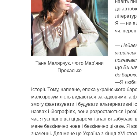
навіть пи
до автобі
літератур
Я — не ви
чи, переп
— Недавн
українськ
позначає
Таня Малярчук. Фото Мар’яни
що Ви на
Прохасько
до баро
—Я люблю 
історії. Тому, напевне, епоха українського бар
малозрозумілість видаються загадковими, а ф
змогу фантазувати і будувати альтернативні і
назвах і біографіях, вони розростаються і роз
час я успішно всі ці даремні знання забуваю, 
мене безкінечно нове і безкінечно цікаве. Я 
значенні. Для мене це Україна з кінця ХVІ стол