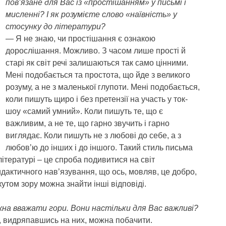
пов’язане для Вас із «простішанням» у письмі і
мисленні? І як розумієте слово «наївність» у
стосунку до літератури?
— Я не знаю, чи простішання є ознакою
дорослішання. Можливо. З часом лише прості й
старі як світ речі залишаються так само цінними.
Мені подобається та простота, що йде з великого
розуму, а не з маленької глупоти. Мені подобається,
коли пишуть щиро і без претензії на участь у ток-
шоу «самий умний». Коли пишуть те, що є
важливим, а не те, що гарно звучить і гарно
виглядає. Коли пишуть не з любові до себе, а з
любов’ю до інших і до іншого. Такий стиль письма
ітературі – це спроба подивитися на світ
идактичного нав’язування, що ось, мовляв, це добро,
кутом зору можна знайти інші відповіді.
а вважати гори. Вони настільки для Вас важливі?
що, видряпавшись на них, можна побачити.