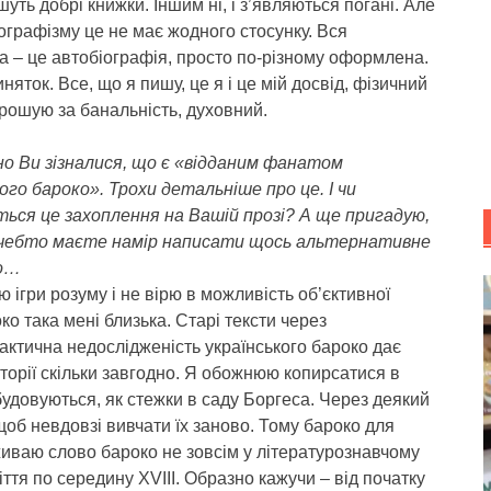
шуть добрі книжки. Іншим ні, і з’являються погані. Але
ографізму це не має жодного стосунку. Вся
а – це автобіографія, просто по-різному оформлена.
няток. Все, що я пишу, це я і це мій досвід, фізичний
рошую за банальність, духовний.
о Ви зізналися, що є «відданим фанатом
ого бароко». Трохи детальніше про це. І чи
ться це захоплення на Вашій прозі? А ще пригадую,
чебто маєте намір написати щось альтернативне
ко…
ігри розуму і не вірю в можливість об’єктивної
око така мені близька. Старі тексти через
актична недослідженість українського бароко дає
сторії скільки завгодно. Я обожнюю копирсатися в
будовуються, як стежки в саду Боргеса. Через деякий
щоб невдовзі вивчати їх заново. Тому бароко для
вживаю слово бароко не зовсім у літературознавчому
іття по середину ХVІІІ. Образно кажучи – від початку