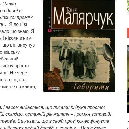
и Павло
е-єдине! в
івської премії?
е… Я до цієї
 мало що знаю. Я
 і ніколи з ним
, що він висунув
енківську
ебельний
що йому просто
мно. Не через
ез те, що на
років це важливо,
, і часом видається, що писати їх дуже просто:
 скажімо, останній рік життя – і роман готовий!
нтерв’ю Ви казали, що в своїй прозі колекціонуєте
Ваш безпосередній досвід, а героїня – Ваше друге