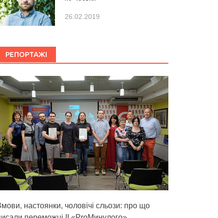
26.02.2019
РЕПОРТАЖІ
Змови, настоянки, чоловічі сльози: про що
писали переможці ІІ «ProМинулого»