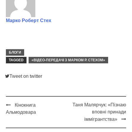
Марко Роберт Стех
БЛОГИ
TAGGED
«ВІДЕО-ПЕРЕДАЧІ З МАРКОМ Р. СТЕХОМ»
Tweet on twitter
Таня Малярчук: «Пізнаю
Кінокнига
Post
вповні принади
Альмодовара
navigation
іммігрантства»