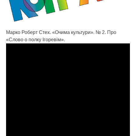
Марко Роберт Стех. «Очима культури». № 2. Про
«Слово о полку Ігоревім».