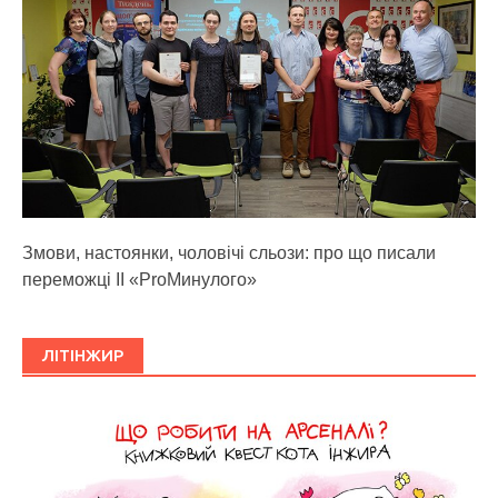
Змови, настоянки, чоловічі сльози: про що писали
переможці ІІ «ProМинулого»
ЛІТІНЖИР