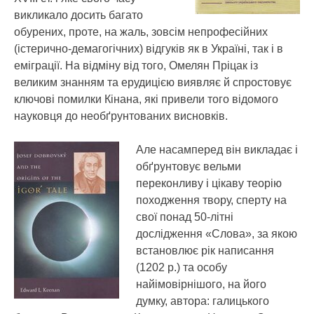
викликало досить багато
обурених, проте, на жаль, зовсім непрофесійних
(істерично-демагогічних) відгуків як в Україні, так і в
еміграції. На відміну від того, Омелян Пріцак із
великим знанням та ерудицією виявляє й спростовує
ключові помилки Кінана, які привели того відомого
науковця до необґрунтованих висновків.
Але насамперед він викладає і
обґрунтовує вельми
переконливу і цікаву теорію
походження твору, сперту на
свої понад 50-літні
дослідження «Слова», за якою
встановлює рік написання
(1202 р.) та особу
найімовірнішого, на його
думку, автора: галицького