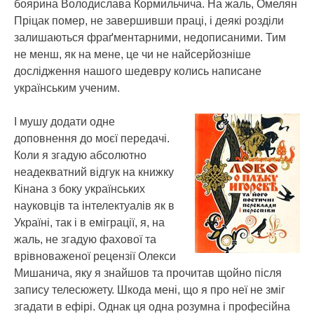
боярина Володислава Кормильчича. На жаль, Омелян
Пріцак помер, не завершивши праці, і деякі розділи
залишаються фраґментарними, недописаними. Тим
не менш, як на мене, це чи не найсерйозніше
дослідження нашого шедевру колись написане
українським ученим.
І мушу додати одне
доповнення до моєї передачі.
Коли я згадую абсолютно
неадекватний відгук на книжку
Кінана з боку українських
науковців та інтелектуалів як в
Україні, так і в еміграції, я, на
жаль, не згадую фахової та
врівноваженої рецензії Олекси
Мишанича, яку я знайшов та прочитав щойно після
запису телесюжету. Шкода мені, що я про неї не зміг
згадати в ефірі. Однак ця одна розумна і професійна