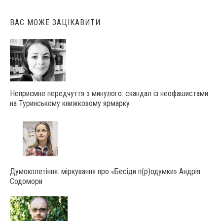
ВАС МОЖЕ ЗАЦІКАВИТИ
Неприємне передчуття з минулого: скандал із неофашистами
на Туринському книжковому ярмарку
Думокплетіння: міркування про «Бесіди п(р)одумки» Андрія
Содомори