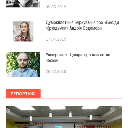
09.05.2019
Думокплетіння: міркування про «Бесіди
п(р)одумки» Андрія Содомори
17.04.2019
Університет. Довіра: про плагіат по-
чеськи
26.02.2019
РЕПОРТАЖІ