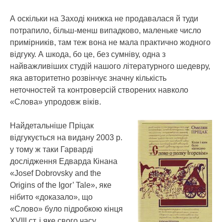
А оскільки на Заході книжка не продавалася й туди
потрапило, більш-менш випадково, маленьке число
примірників, там теж вона не мала практично жодного
відгуку. А шкода, бо це, без сумніву, одна з
найважливіших студій нашого літературного шедевру,
яка авторитетно розвінчує значну кількість
неточностей та контроверсій створених навколо
«Слова» упродовж віків.
Найдетальніше Пріцак
відгукується на видану 2003 р.
у тому ж таки Гарварді
дослідження Едварда Кінана
«Josef Dobrovsky and the
Origins of the Igor’ Tale», яке
нібито «доказало», що
«Слово» було підробкою кінця
ХVІІІ ст. і яке свого часу