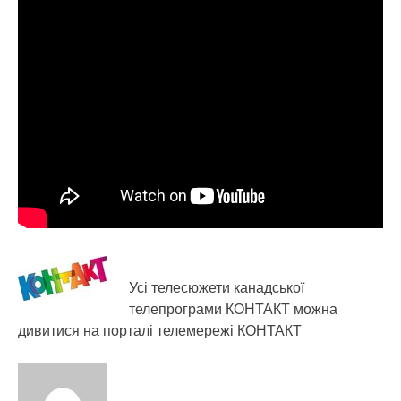
Усі телесюжети канадської
телепрограми КОНТАКТ можна
дивитися на порталі телемережі КОНТАКТ