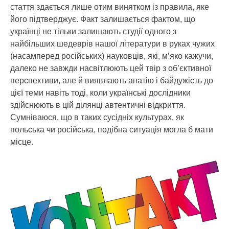
стаття здається лише отим винятком із правила, яке
його підтверджує. Факт залишається фактом, що
українці не тільки залишають студії одного з
найбільших шедеврів нашої літератури в руках чужих
(насамперед російських) науковців, які, м’яко кажучи,
далеко не завжди насвітлюють цей твір з об’єктивної
перспективи, але й виявлають апатію і байдужість до
цієї теми навіть тоді, коли українські дослідники
здійснюють в цій ділянці автентичні відкриття.
Сумніваюся, що в таких сусідніх культурах, як
польська чи російська, подібна ситуація могла б мати
місце.