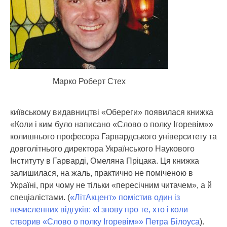
Марко Роберт Стех
київському видавництві «Обереги» появилася книжка
«Коли і ким було написано «Слово о полку Ігоревім»»
колишнього професора Гарвардського університету та
довголітнього директора Українського Наукового
Інституту в Гарварді, Омеляна Пріцака.
Ця книжка
залишилася, на жаль, практично не поміченою в
Україні, при чому не тільки «пересічним читачем», а й
спеціалістами. (
«ЛітАкцент» помістив один із
нечисленних відгуків: «І знову про те, хто і коли
створив «Слово о полку Ігоревім»» Петра Білоуса
).