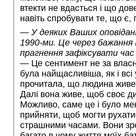
втекти не вдасться і що дове
навіть спробувати те, що є,
— У деяких Ваших оповідан
1990-ми. Це через бажання
прагнення зафіксувати час
— Це сентимент не за власне
була найщасливіша, як і всі
прочитала, що людина живе 
Далі вона живе, щоб своє ди
Можливо, саме це і було мен
прийняти, щоб могти рухатис
страшними часами. Вони зро
багато в чому життя моїх ба