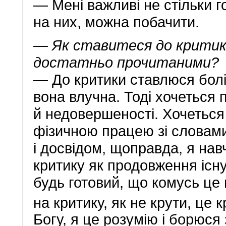
— Мені важливі не стільки г
на них, можна побачити.
— Як ставитеся до критик
достатньо прочитаними?
— До критики ставлюся боліс
вона влучна. Тоді хочеться 
й недовершеності. Хочеться
фізичною працею зі словами 
і досвідом, щоправда, я на
критику як продовження існ
будь готовий, що комусь це 
на критику, як не крути, це
Богу, я це розумію і борюся