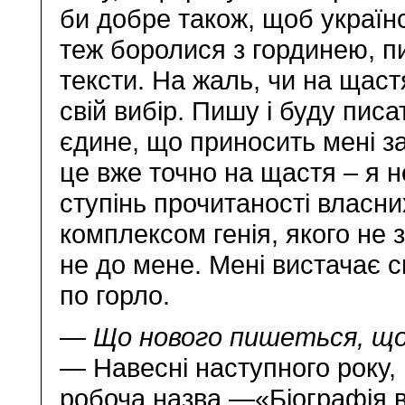
би добре також, щоб українс
теж боролися з гординею, п
тексти. На жаль, чи на щаст
свій вибір. Пишу і буду писа
єдине, що приносить мені за
це вже точно на щастя – я 
ступінь прочитаності власних
комплексом генія, якого не 
не до мене. Мені вистачає с
по горло.
— Що нового пишеться, що
— Навесні наступного року, 
робоча назва —«Біографія 