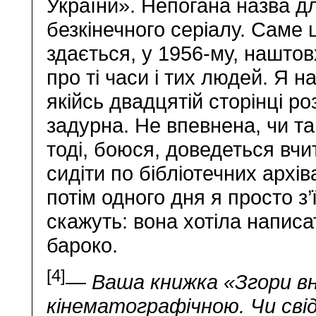
України». Непогана назва д
безкінечного серіалу. Саме 
здається, у 1956-му, нашто
про ті часи і тих людей. Я н
якійсь двадцятій сторінці р
задурна. Не впевнена, чи та
тоді, боюся, доведеться вчи
сидіти по бібліотечних архі
потім одного дня я просто з’
скажуть: вона хотіла напис
бароко.
[4]
— Ваша книжка «Згори в
кінематографічною. Чи сві