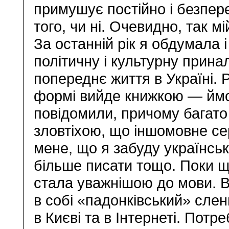
примушує постійно і безпер
того, чи ні. Очевидно, так м
За останній рік я обдумала 
політичну і культурну прина
попереднє життя в Україні. 
формі вийде книжкою — ймов
повідомили, причому багато р
зловтіхою, що іншомовне с
мене, що я забуду українськ
більше писати тощо. Поки щ
стала уважнішою до мови. 
в собі «падонківський» сленг
в Києві та в Інтернеті. Потр