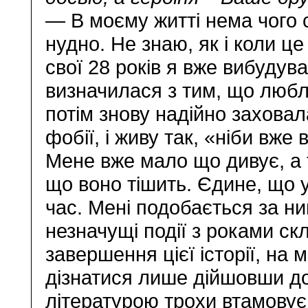
— В моєму житті нема чого 
нудно. Не знаю, як і коли ц
свої 28 років я вже вибудув
визначилася з тим, що любл
потім знову надійно заховал
фобії, і живу так, «ніби вже
Мене вже мало що дивує, а т
що воно тішить. Єдине, що 
час. Мені подобається за ни
незначущі події з роками скл
завершення цієї історії, на
дізнатися лише дійшовши до
літературою трохи втамовує