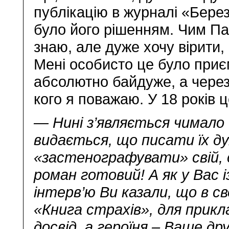
публікацію в журналі «Бере
було його рішенням. Чим Па
знаю, але дуже хочу вірити,
Мені особисто це було приєм
абсолютно байдуже, а через 
кого я поважаю. У 18 років ц
— Нині з’являється чимало 
видається, що писати їх д
«застенографувати» свій, с
роман готовий! А як у Вас 
інтерв’ю Ви казали, що в сво
«Книга страхів», для прикл
досвід, а героїня – Ваше др