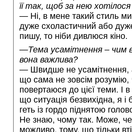
її так, щоб за нею хотілося
— Ні, в мене такий стиль м
дуже схоластичний або дуж
пишу, то ніби дивлюся кіно.
—Тема усамітнення – чим в
вона важлива?
— Швидше не усамітнення, а
що сама не зовсім розумію,
повертаюся до цієї теми. І в 
що ситуація безвихідна, я і
геть із гордо піднятою голов
Не знаю, чому так. Може, че
можливо, тому, що тільки в