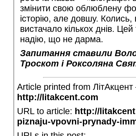
змінити свою облюблену фор
історію, але довшу. Колись,
вистачало кількох днів. Цей
надію, що не дарма.
Запитання ставили Воло
Троскот і Роксоляна Св
Article printed from ЛітАкцент
http://litakcent.com
URL to article:
http://litakce
piznaju-vpovni-prynady-imm
URLs in this post: