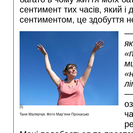
сентимент тих часів, який і
сентиментом, це здобуття н
—
як
«
ми
«
л
—
о
[5]
ча
Таня Малярчук. Фото Мар’яни Прохасько
ре