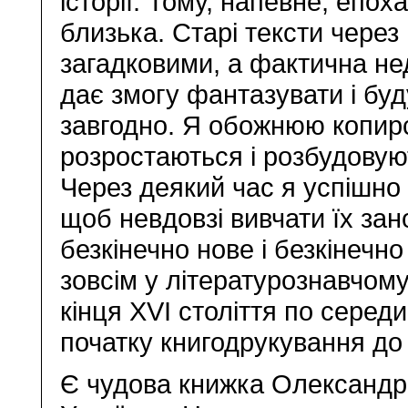
історії. Тому, напевне, епох
близька. Старі тексти чере
загадковими, а фактична не
дає змогу фантазувати і буду
завгодно. Я обожнюю копирса
розростаються і розбудовуют
Через деякий час я успішно 
щоб невдовзі вивчати їх за
безкінечно нове і безкінечн
зовсім у літературознавчому
кінця ХVІ століття по середи
початку книгодрукування до
Є чудова книжка Олександр