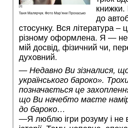
книжки. 
[3]
Таня Малярчук. Фото Мар’яни Прохасько
до авто
стосунку. Вся література – 
різному оформлена. Я — не в
мій досвід, фізичний чи, пе
духовний.
— Недавно Ви зізналися, щ
українського бароко». Трохи
позначається це захоплення
що Ви начебто маєте намі
до бароко…
—Я люблю ігри розуму і не в