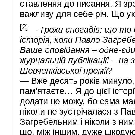
ставлення до писання. Я зр
важливу для себе річ. Що ук
[2]
— Трохи спогадів: що то 
історія, коли Павло Загреб
Ваше оповідання – одне-єди
журнальній публікації! – на
Шевченківської премії?
— Вже десять років минуло,
пам’ятаєте… Я до цієї історі
додати не можу, бо сама ма
ніколи не зустрічалася з Па
Загребельним і ніколи з ним
що, між іншим, дуже шкодую