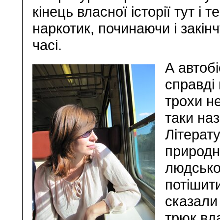
кінець власної історії тут і 
наркотик, починаючи і закінч
часі.
А автоб
справді 
трохи не
таки на
Літерат
природн
людсько
потішит
сказали
трюк вда