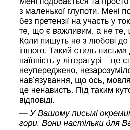
Мені подобається та простот
з маленької глупоти. Мені п
без претензії на участь у т
те, що є важливим, а не те, 
Коли пишуть не з любові до 
іншого. Такий стиль письма
наївність у літературі – це 
неупереджено, незарозуміло
нав’язування, що ось, мовля
це ненависть. Під таким кут
відповіді.
— У Вашому письмі окреми
гори. Вони настільки для В