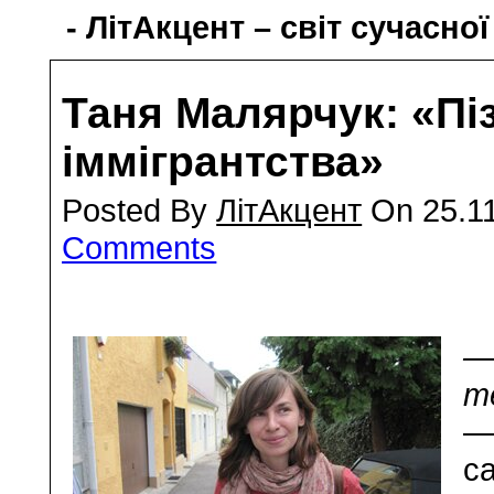
- ЛітАкцент – світ сучасної
Таня Малярчук: «Пі
іммігрантства»
Posted By
ЛітАкцент
On 25.11
Comments
—
т
—
са