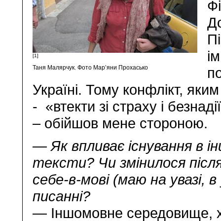
Фі
До
П
ім
[1]
Таня Малярчук. Фото Мар’яни Прохасько
п
Україні. Тому конфлікт, яким
- «втекти зі страху і безна
– обійшов мене стороною.
— Як впливає існування в 
тексти? Чи змінилося після
себе-в-мові (маю на увазі, в
писанні?
— Іншомовне середовище, хо