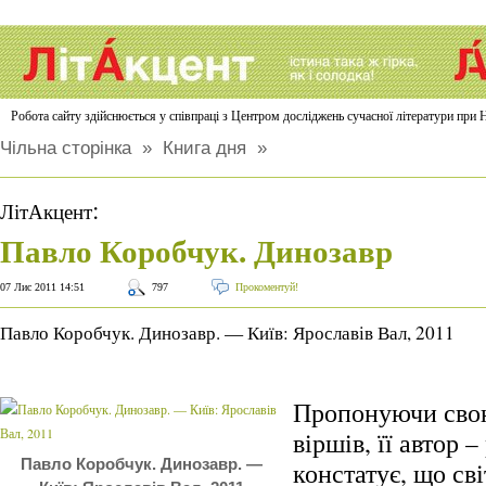
Робота сайту здійснюється у співпраці з Центром досліджень сучасної літератури п
Чільна сторінка
»
Книга дня
»
:
ЛітАкцент
Павло Коробчук. Динозавр
07 Лис 2011 14:51
797
Прокоментуй!
Павло Коробчук. Динозавр. — Київ: Ярославів Вал, 2011
Пропонуючи свою
віршів, її автор 
Павло Коробчук. Динозавр. —
констатує, що сві