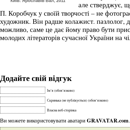
Київ: Ярославів Вал, 2011
але стверджує, що
П. Коробчук у своїй творчості – не фотогра
художник. Він радше колажист. пазлолог, 
можливо, саме це дає йому право бути прис
молодих літераторів сучасної України на ч
Додайте свій відгук
Ім’я (обов’язково)
Скринька (не публікується) (обов’язково)
Власна веб-сторінка
GRAVATAR.com
Ви можете використовувати аватари
.