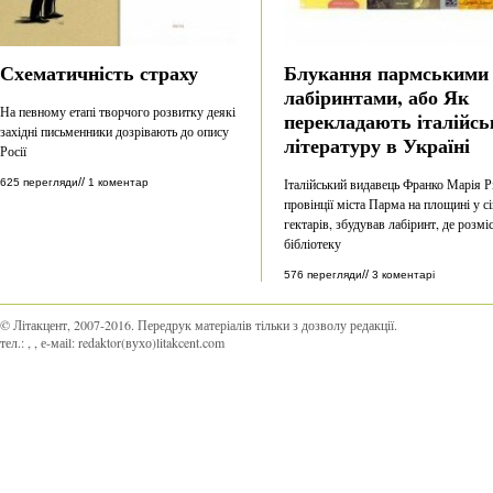
Схематичність страху
Блукання пармськими
лабіринтами, або Як
На певному етапі творчого розвитку деякі
перекладають італійсь
західні письменники дозрівають до опису
літературу в Україні
Росії
//
Італійський видавець Франко Марія Рі
625 перегляди
1 коментар
провінції міста Парма на площині у с
гектарів, збудував лабіринт, де розмі
бібліотеку
//
576 перегляди
3 коментарі
© Літакцент, 2007-2016
.
Передрук матеріалів тільки з дозволу редакції.
тел.:
,
, е-маіl:
redaktor(вухо)litakcent.com