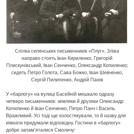
Спілка селянських письменників «Плуг». Зліва
направо стоять Іван Кириленко, Григорій
Плискунівський, Іван Сенченко, Олександр Копиленко;
сидять Петро Голота, Сава Божко, Іван Шевченко,
Сергій Пилипенко, Андрій Панів
У «барлогу» на вулиці Басейній мешкало одразу
четверо письменників: земляки й друзяки Олександр
Копиленко й Іван Сенченко, Петро Панч і Василь
Вражливий. Усі тоді ще холостякували, то й назву для
кімнати придумали відповідну. Гостини в «барлогу»
добре запам’яталися Смоличу: