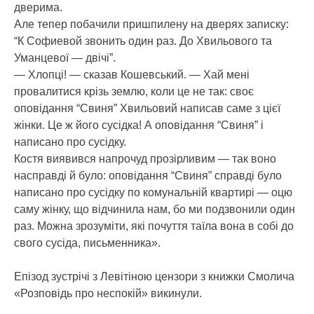
дверима.
Але тепер побачили пришпилену на дверях записку:
“К Софиевой звонить один раз. До Хвильового та
Уманцевої — двічі”.
— Хлопці! — сказав Кошевський. — Хай мені
провалитися крізь землю, коли це не так: своє
оповідання “Свиня” Хвильовий написав саме з цієї
жінки. Це ж його сусідка! А оповідання “Свиня” і
написано про сусідку.
Костя виявився напрочуд прозірливим — так воно
насправді й було: оповідання “Свиня” справді було
написано про сусідку по комунальній квартирі — оцю
саму жінку, що відчинила нам, бо ми подзвонили один
раз. Можна зрозуміти, які почуття таїла вона в собі до
свого сусіда, письменника».
Епізод зустрічі з Левітіною цензори з книжки Смолича
«Розповідь про неспокій» викинули.