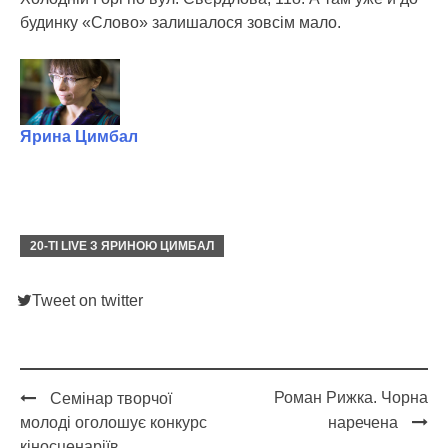
будинку «Слово» залишалося зовсім мало.
Ярина Цимбал
20-ТІ LIVE З ЯРИНОЮ ЦИМБАЛ
Tweet on twitter
Роман Рижка. Чорна
Семінар творчої
Post
молоді оголошує конкурс
наречена
кіносценаріїв