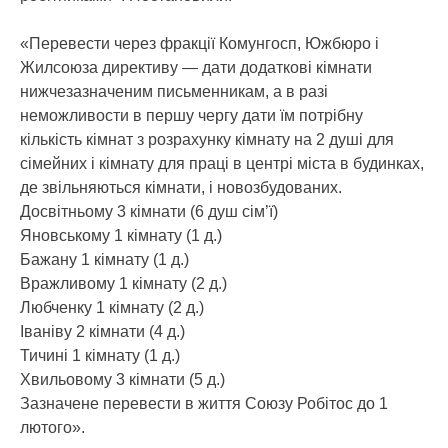
«Перевести через фракції Комунгосп, Южбюро і
Жилсоюза директиву — дати додаткові кімнати
нижчезазначеним письменникам, а в разі
неможливости в першу чергу дати їм потрібну
кількість кімнат з розрахунку кімнату на 2 душі для
сімейних і кімнату для праці в центрі міста в будинках,
де звільняються кімнати, і новозбудованих.
Досвітньому 3 кімнати (6 душ сім’ї)
Яновському 1 кімнату (1 д.)
Бажану 1 кімнату (1 д.)
Вражливому 1 кімнату (2 д.)
Любченку 1 кімнату (2 д.)
Іваніву 2 кімнати (4 д.)
Тичині 1 кімнату (1 д.)
Хвильовому 3 кімнати (5 д.)
Зазначене перевести в життя Союзу Робітос до 1
лютого».