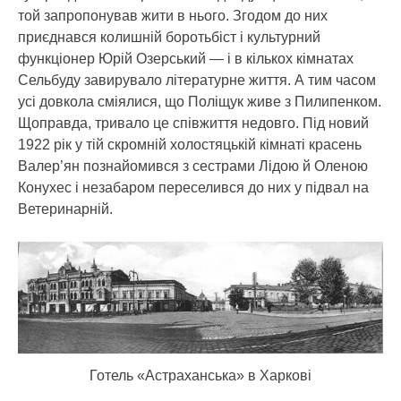
той запропонував жити в нього. Згодом до них
приєднався колишній боротьбіст і культурний
функціонер Юрій Озерський — і в кількох кімнатах
Сельбуду завирувало літературне життя. А тим часом
усі довкола сміялися, що Поліщук живе з Пилипенком.
Щоправда, тривало це співжиття недовго. Під новий
1922 рік у тій скромній холостяцькій кімнаті красень
Валер’ян познайомився з сестрами Лідою й Оленою
Конухес і незабаром переселився до них у підвал на
Ветеринарній.
Готель «Астраханська» в Харкові