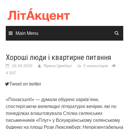
Skip
to
content
Main Menu
Хороші люди і квартирне питання
16.04.2016
Ярина Цимбал
5 коментарів
4 597
Tweet on twitter
«Понаєхалі!» — думали обурені харків’яни,
спостерігаючи велелюдні літературні вечірки, які по
понеділках влаштовувала Спілка селянських
письменників «Плуг» у Всеукраїнському селянському
будинку на площі Рози Люксембург. Непрезентабельна