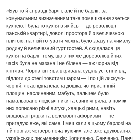
«Був то й справді барліг, але й не барліг: за
комунальним визначенням таке помешкання зветься
кухнею. І була то кухня в якійсь — до революції —
панській квартирі, доволі простора й з величезною
плитою, на якій готувати можна було зразу на чималу
родину й величезний гурт гостей. А скидалася ця
кухня на барліг тому, що з тих же дореволюційних
часів була не мазана і не білена — аж чорна від
кіптяви. Чорна кіптява вкривала суціль усі стіни від
підлоги до стелі товстим шаром — і по цій лискучо-
чорній, як аспідна класна дошка, чотиристінній
площині наслиненим, мабуть, пальцем було
намальовано людські пики та свинячі рила, а поміж
них пописано різні вигуки, хвацькі рими, навіть
віршовані рядки та велемовні афоризми — не
пригадую вже, які саме. І мешкали в цьому барлозі на
тій порі аж четверо початкуючих, але вже друкованих
українських письменників: Копиленко, Сенченко. Панч