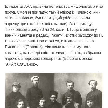
Бляшанки АРА правили не тільки за мишоловки, а й за
посуд. Смолич пригадує такий епізод із Тичиною: «Як
загальновідомо, був непитущий (хіба що інколи
чарочку при гостях з якоїсь нагоди). Але пригадую
такий епізод з року 23 чи 24, коли П. Г. ще мешкав у
ванній кімнатці в редакції газети «Вісті»: заходжу до П.
Г. в якійсь справі. При столі сидить двоє: він і С. В.
Пилипенко (Папаша), між ними пляшка мутного
самогону, на папері хвіст оселедця, і п’ють, за браком
чарочок, з порожніх консервних (маїсове молоко
“АРА”) бляшанок».