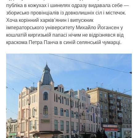
публіка в кожухах і шинелях одразу видавала себе —
зборисько провінціалів із довколишніх сіл і містечок.
Хоча корінний харків’янин і випускник
імператорського університету Михайло Йогансен у
кошлатій киргизькій папасі нічим не відрізнявся від
краскома Петра Панча в синій селянській чумарці.