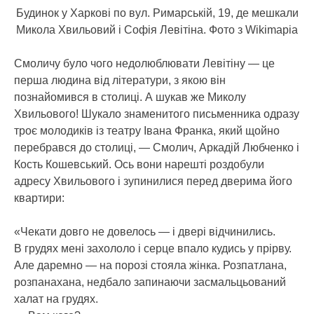
Будинок у Харкові по вул. Римарській, 19, де мешкали
Микола Хвильовий і Софія Левітіна. Фото з Wikimapia
Смоличу було чого недолюблювати Левітіну — це
перша людина від літератури, з якою він
познайомився в столиці. А шукав же Миколу
Хвильового! Шукало знаменитого письменника одразу
троє молодиків із театру Івана Франка, який щойно
перебрався до столиці, — Смолич, Аркадій Любченко і
Кость Кошевський. Ось вони нарешті роздобули
адресу Хвильового і зупинилися перед дверима його
квартири:
«Чекати довго не довелось — і двері відчинились.
В грудях мені захололо і серце впало кудись у прірву.
Але даремно — на порозі стояла жінка. Розпатлана,
розпанахана, недбало запинаючи засмальцьований
халат на грудях.