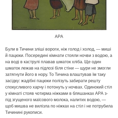
АРА
Були в Тичини зліші вороги, ніж голод і холод, — миші
й пацюки. Посередині кімнати стояли ночви з водою, а
на воді в каструлі плавав шматок хліба. Ще один
шматок лежав на підлозі біля стіни — щури не змогли
затягнути його в нору. То Тичина влаштував їм таку
засідку: жадібні пацюки полізуть забирати решту
спокусливого харчу і потонуть у ночвах. Одинокий стіл
у кімнаті стояв чотирма ніжками в бляшанках АРА з-
під згущеного маїсового молока, налитих водою, —
щоб мишва не вилізла по ніжках на стіл і не потрубила
Тичинині рукописи.