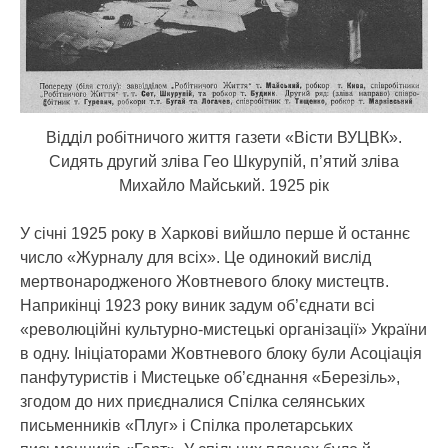
Відділ робітничого життя газети «Вісти ВУЦВК».
Сидять другий зліва Гео Шкурупій, п’ятий зліва
Михайло Майський. 1925 рік
У січні 1925 року в Харкові вийшло перше й останнє
число «Журналу для всіх». Це одинокий вислід
мертвонародженого Жовтневого блоку мистецтв.
Наприкінці 1923 року виник задум об’єднати всі
«революційні культурно-мистецькі організації» України
в одну. Ініціаторами Жовтневого блоку були Асоціація
панфутуристів і Мистецьке об’єднання «Березіль»,
згодом до них приєдналися Спілка селянських
письменників «Плуг» і Спілка пролетарських