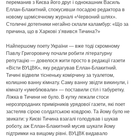
переманив з Києва його друг і однокашник Василь
Еллан-Блакитний, спокусивши посадою редактора в
новому щомісячному журналі «Червоний шлях».
Столичні дотепники негайно склали каламбур: «Що за
причина, що в Харкові з’явився Тичина?»
Найпершому поету України — вже тоді скромному
Павлу Григоровичу почали робити літературну
репутацію — довелося жити просто в редакції газети
«Вісти ВУЦВК», яку редагував Еллан-Блакитний.
Тичині відвели тісненьку комірчину за туалетом,
колишню ванну кімнату. Саму ванну звідти викинули, і
кімнату «умеблювали» — поставили стіл і табуретку.
Ліжка в Тичини не було. В кутку лежали стоси
нерозпроданих примірників урядової газети, які поет
застеляв сірою солдатською ковдрою. Та йому було не
звикати: у Києві Тичина взагалі голодував і шукав
роботу, аж Еллан-Блакитний мусив шукати йому
підтримки на вищому рівні. ВУЦВК видавало