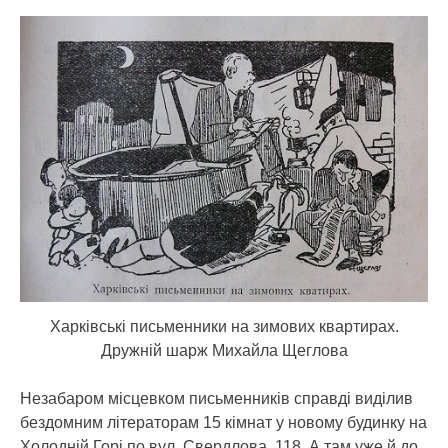
Харківські письменники на зимових квартирах.
Дружній шарж Михайла Щеглова
Незабаром місцевком письменників справді виділив
бездомним літераторам 15 кімнат у новому будинку на
Холодній Горі по вул. Свердлова, 118. А там уже й до