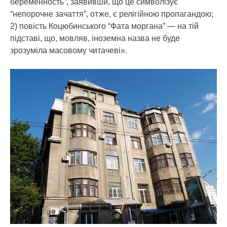
беременность”, заявивши, що це символізує
“непорочне зачаття”, отже, є релігійною пропагандою;
2) повість Коцюбинського “Фата моргана” — на тій
підставі, що, мовляв, іноземна назва не буде
зрозуміла масовому читачеві».