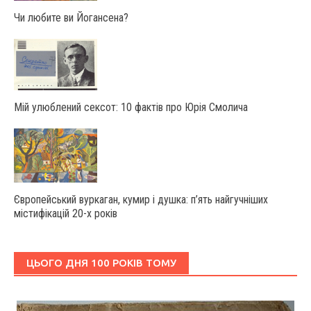
Чи любите ви Йогансена?
Мій улюблений сексот: 10 фактів про Юрія Смолича
Європейський вуркаган, кумир і душка: п’ять найгучніших
містифікацій 20-х років
ЦЬОГО ДНЯ 100 РОКІВ ТОМУ