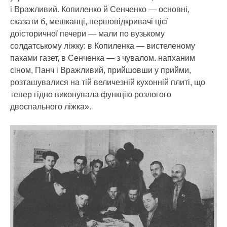
і Вражливий. Копиленко й Сенченко — основні,
сказати б, мешканці, першовідкривачі цієї
доісторичної печери — мали по вузькому
солдатському ліжку: в Копиленка — вистеленому
паками газет, в Сенченка — з чувалом. напханим
сіном, Панч і Вражливий, прийшовши у прийми,
розташувалися на тій величезній кухонній плиті, що
тепер гідно виконувала функцію розлогого
двоспального ліжка».