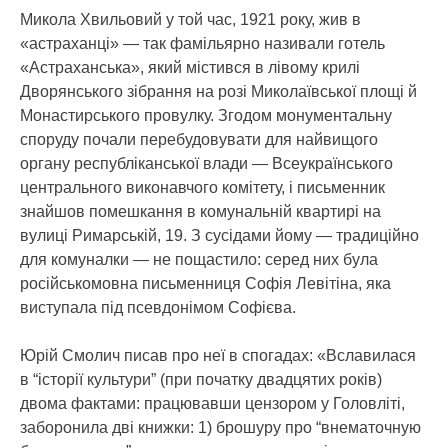
Микола Хвильовий у той час, 1921 року, жив в
«астраханці» — так фамільярно називали готель
«Астраханська», який містився в лівому крилі
Дворянського зібрання на розі Миколаївської площі й
Монастирського провулку. Згодом монументальну
споруду почали перебудовувати для найвищого
органу республіканської влади — Всеукраїнського
центрального виконавчого комітету, і письменник
знайшов помешкання в комунальній квартирі на
вулиці Римарській, 19. З сусідами йому — традиційно
для комуналки — не пощастило: серед них була
російськомовна письменниця Софія Левітіна, яка
виступала під псевдонімом Софієва.
Юрій Смолич писав про неї в спогадах: «Вславилася
в “історії культури” (при початку двадцятих років)
двома фактами: працювавши цензором у Головліті,
заборонила дві книжки: 1) брошуру про “внематочную