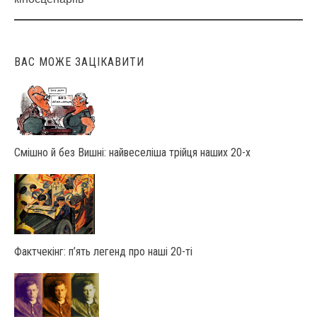
navigation
ВАС МОЖЕ ЗАЦІКАВИТИ
Смішно й без Вишні: найвеселіша трійця наших 20-х
Фактчекінг: п’ять легенд про наші 20-ті