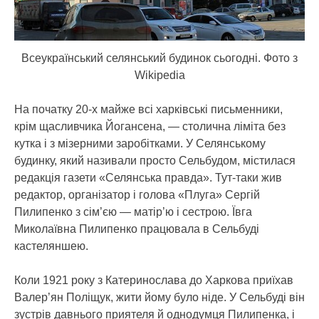
Всеукраїнський селянський будинок сьогодні. Фото з
Wikipedia
На початку 20-х майже всі харківські письменники,
крім щасливчика Йогансена, — столична ліміта без
кутка і з мізерними заробітками. У Селянському
будинку, який називали просто Сельбудом, містилася
редакція газети «Селянська правда». Тут-таки жив
редактор, організатор і голова «Плуга» Сергій
Пилипенко з сім’єю — матір’ю і сестрою. Ївга
Миколаївна Пилипенко працювала в Сельбуді
кастеляншею.
Коли 1921 року з Катеринослава до Харкова приїхав
Валер’ян Поліщук, жити йому було ніде. У Сельбуді він
зустрів давнього приятеля й однодумця Пилипенка, і