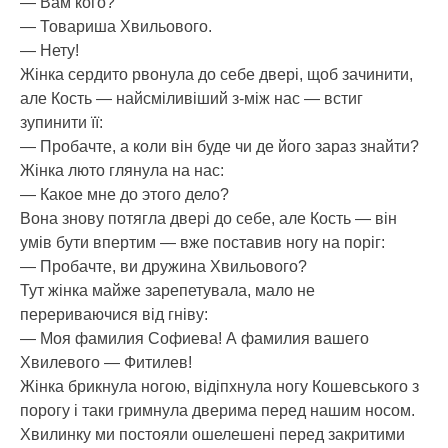
— Вам кого?
— Товариша Хвильового.
— Нету!
Жінка сердито рвонула до себе двері, щоб зачинити,
але Кость — найсміливіший з-між нас — встиг
зупинити її:
— Пробачте, а коли він буде чи де його зараз знайти?
Жінка люто глянула на нас:
— Какое мне до этого дело?
Вона знову потягла двері до себе, але Кость — він
умів бути впертим — вже поставив ногу на поріг:
— Пробачте, ви дружина Хвильового?
Тут жінка майже зарепетувала, мало не
перериваючися від гніву:
— Моя фамилия Софиева! А фамилия вашего
Хвилевого — Фитилев!
Жінка брикнула ногою, відіпхнула ногу Кошевського з
порогу і таки гримнула дверима перед нашим носом.
Хвилинку ми постояли ошелешені перед закритими