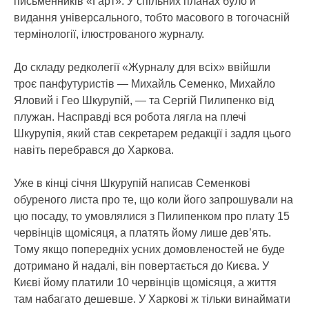
письменників «Гарт». У спільних планах було й
видання універсального, тобто масового в тогочасній
термінології, ілюстрованого журналу.
До складу редколегії «Журналу для всіх» ввійшли
троє панфутуристів — Михайль Семенко, Михайло
Яловий і Гео Шкурупій, — та Сергій Пилипенко від
плужан. Насправді вся робота лягла на плечі
Шкурупія, який став секретарем редакції і задля цього
навіть перебрався до Харкова.
Уже в кінці січня Шкурупій написав Семенкові
обуреного листа про те, що коли його запрошували на
цю посаду, то умовлялися з Пилипенком про плату 15
червінців щомісяця, а платять йому лише дев’ять.
Тому якщо попередніх усних домовленостей не буде
дотримано й надалі, він повертається до Києва. У
Києві йому платили 10 червінців щомісяця, а життя
там набагато дешевше. У Харкові ж тільки винаймати