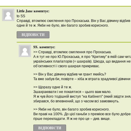
Little Jane
коментує:
to SS
Справді, втомлює скиглення про Прохаська. Він у Вас дівчину відбив
одне й те ж. Якби не було, він багато зробив корисного.
ВІДПОВІCТИ
SS.
коментує:
>> Справді, втомлює скиглення про Прохаська.
А я тут не про Ю.Прохаська, я про “Критику” в якій сам чи
українських плагіаторів (= шахраїв). Шкода, що видання н
об’єктивності і свого шахрая прикриває.
>> Він у Вас дівчину відбив чи грант якийсь?
Та вже забув би, повірте – хіба ж втрата зрадливої дівчини
>> Щоразу одне й те ж.
Зшахраювати і не покаятися – цього вам мало.
Я ж чув його тодішній виступ “на Кабінеті” (який звідти зня
збирався, бо впевнений, що з часом всі замовкнуть.
>> Якби не було, він багато зробив корисного.
Ви праві на 100%. До цієї ганьби з премією все було добре.
гірше перекладати. Я ж не про це – див. вище.
ВІДПОВІCТИ