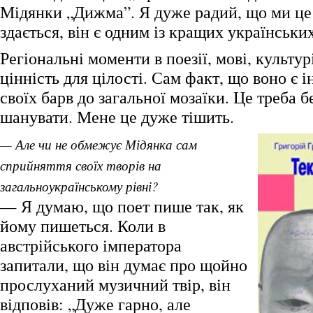
Мідянки „Дижма”. Я дуже радий, що ми це
здається, він є одним із кращих українських
Регіональні моменти в поезії, мові, культу
цінність для цілості. Сам факт, що воно є 
своїх барв до загальної мозаїки. Це треба б
шанувати. Мене це дуже тішить.
— Але чи не обмежує Мідянка сам
сприйняття своїх творів на
загальноукраїнському рівні?
— Я думаю, що поет пише так, як
йому пишеться. Коли в
австрійського імператора
запитали, що він думає про щойно
прослуханий музичний твір, він
відповів: „Дуже гарно, але