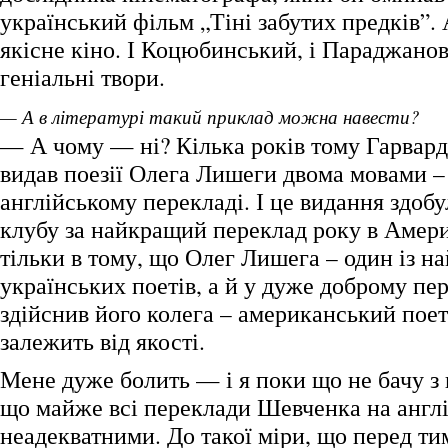
український фільм „Тіні забутих предків”.
якісне кіно. І Коцюбинський, і Параджано
геніальні твори.
— А в літературі такий приклад можна навести?
— А чому — ні? Кілька років тому Гарвард
видав поезії Олега Лишеги двома мовами – 
англійському перекладі. І це видання здоб
клубу за найкращий переклад року в Амер
тільки в тому, що Олег Лишега – один із 
українських поетів, а й у дуже доброму пер
здійснив його колега – американський поет
залежить від якості.
Мене дуже болить — і я поки що не бачу з
що майже всі переклади Шевченка на англі
неадекватними. До такої міри, що перед ти