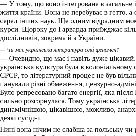
— У тому, що воно інтегроване в загальне 
життя країни. Вона не перебуває в гетто, а
серед інших наук. Ще одним відрадним мом
курси. Щороку до Гарварда приїжджає кіль
дослідників, зокрема й з України.
— Чи має українська література свій феномен?
— Очевидно, що має і навіть дуже цікавий
українська культура була в колоніальному 
СРСР, то літературний процес не був вільн
панували різні обмеження, цензурно-адмін
Було репресовано багато енергії, яка після
сильно розгорнулася. Тому українська літе
динамічнішою, цікавішою, можливо, анарх
деякі сусідні.
Нині вона нічим не слабша за польську чи