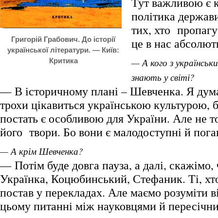
Тут важливою є 
політика держав
тих, хто пропагує
Григорій Грабович. До історії
це в нас абсолют
української літератури. — Київ:
Критика
— А кого з українськ
знають у світі?
— В історичному плані – Шевченка. Я дума
трохи цікавиться українською культурою, б
постать є особливою для України. Але не т
його твори. Бо вони є малодоступні й пога
— А крім Шевченка?
— Потім буде довга пауза, а далі, скажімо,
Українка, Коцюбинський, Стефаник. Ті, хт
постав у перекладах. Але маємо розуміти в
цьому питанні між науковцями й пересічн