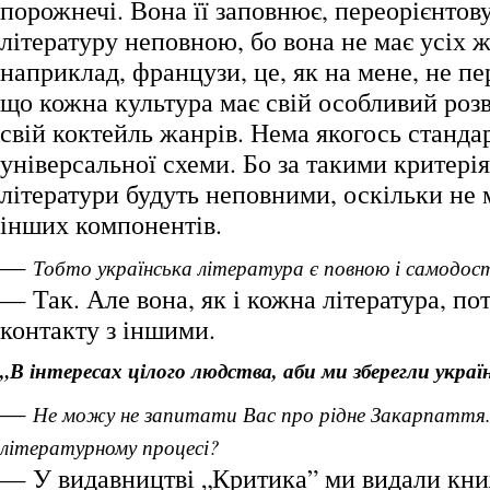
порожнечі. Вона її заповнює, переорієнтову
літературу неповною, бо вона не має усіх ж
наприклад, французи, це, як на мене, не п
що кожна культура має свій особливий роз
свій коктейль жанрів. Нема якогось станда
універсальної схеми. Бо за такими критерія
літератури будуть неповними, оскільки не 
інших компонентів.
—
Тобто українська література є повною і самодо
— Так. Але вона, як і кожна література, по
контакту з іншими.
„В інтересах цілого людства, аби ми зберегли украї
—
Не можу не запитати Вас про рідне Закарпаття. 
літературному процесі?
— У видавництві „Критика” ми видали кн