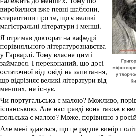
належить до менших. Тому що
виробилися вже певні шаблони,
стереотипи про те, що є великі
магістральні літератури і менші.
Я отримав докторат на кафедрі
порівняльного літературознавства
у Гарварді. Тому власне цим і
займався. І переконаний, що досі
Григор
міфотворе
остаточної відповіді на запитання,
у творчо
що відрізняє великі літератури від
Ки
менших, не існує.
Чи португальська є малою? Можливо, порі
іспанською. Але насправді вона також є ве
польська є малою? Може, порівняно з росі
Але мені здається, що це радше вимір полі