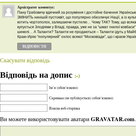
Архістратег
коментує:
Пану Грабовичу вдячний за розуміння і достойне бачення Української
ЗМІНИТЬ нинішій пустоквіт, що популярно обезличує Нації, а із кул
котить чортополох, залишаючи пустелю… Чому ТАК? Тому, що всяка
купується Злодіями у Владі, правда, уже не за “шмат гнилої ковбаси
шекелі… А Таланти? Таланти не продаються – Таланти ідуть у Майб
Краю-Ирію “популярний” охлос всякої “Московіади”, що і краєм Украї
ВІДПОВІCТИ
Скасувати відповідь
Відповідь на допис
:-)
Ім’я (обов’язково)
Скринька (не публікується) (обов’язково)
Власна веб-сторінка
GRAVATAR.com
Ви можете використовувати аватари
.