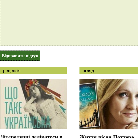
рецензія
огляд
Літературні делікатеси в
Життя після Поттера