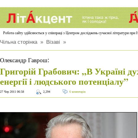
Робота сайту здійснюється у співпраці з Центром досліджень сучасної літератури п
Чільна сторінка
»
Візаві
»
:
Олександр Гаврош
Григорій Грабович: „В Україні ду
енергії і людського потенціалу”
27 Чер 2011 06:58
2,294
6 коментарів