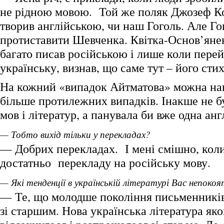
не рідною мовою. Той же поляк Джозеф К
творив англійською, чи наш Гоголь. Але Г
протиставити Шевченка. Квітка-Основ’яне
багато писав російською і лише коли пере
українську, визнав, що саме тут – його стих
На кожний «випадок Айтматова» можна на
більше протилежних випадків. Інакше не б
мов і літератур, а панувала би вже одна анг
— Тобто вихід тільки у перекладах?
— Добрих перекладах. І мені смішно, кол
достатньо перекладу на російську мову.
— Які тенденції в українській літературі Вас непоко
— Те, що молодше покоління письменників
зі старшим. Нова українська література як