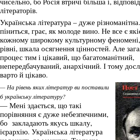
чисельно, бо Росія втричі більша і, відпові
літераторів.
Українська література – дуже різноманітна
піниться, грає, як молоде вино. Не все є які
кожному широкому культурному феномені,
рівні, шкала осягнення цінностей. Але заг
процес тим і цікавий, що багатоманітний,
непередбачуваний, анархічний. І тому дос
варто й цікаво.
— На рівень яких літератур ви поставили
б українську літературу?
— Мені здається, що такі
порівняння є дуже небезпечними,
бо закладають якусь шкалу,
ієрархію. Українська література