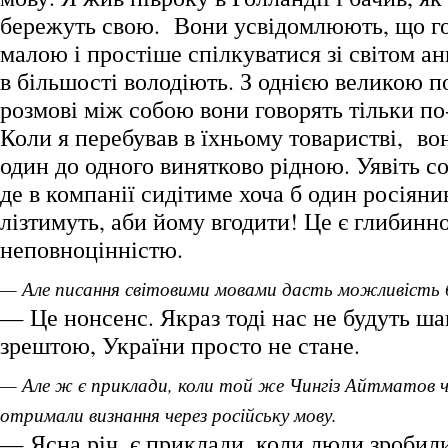
бережуть свою. Вони усвідомлюють, що го
малою і простіше спілкуватися зі світом ан
в більшості володіють. З однією великою п
розмові між собою вони говорять тільки по
Коли я перебував в їхньому товаристві, во
один до одного винятково рідною. Уявіть соб
де в компанії сидітиме хоча б один росіяни
лізтимуть, аби йому вгодити! Це є глибинн
неповноцінністю.
— Але писання світовими мовами дасть можливість 
— Це нонсенс. Якраз тоді нас не будуть шан
зрештою, України просто не стане.
— Але ж є приклади, коли той же Чингіз Айтматов ч
отримали визнання через російську мову.
— Ясна річ, є приклади, коли люди зробил