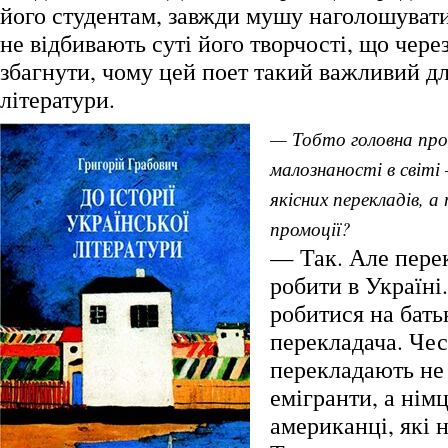
його студентам, завжди мушу наголошуват
не відбивають суті його творчості, що чере
збагнути, чому цей поет такий важливий дл
літератури.
— Тобто головна про
малознаності в світі 
якісних перекладів, 
промоції?
— Так. Але пере
робити в Україні
робитися на бать
перекладача. Чес
перекладають не 
емігранти, а німц
американці, які 