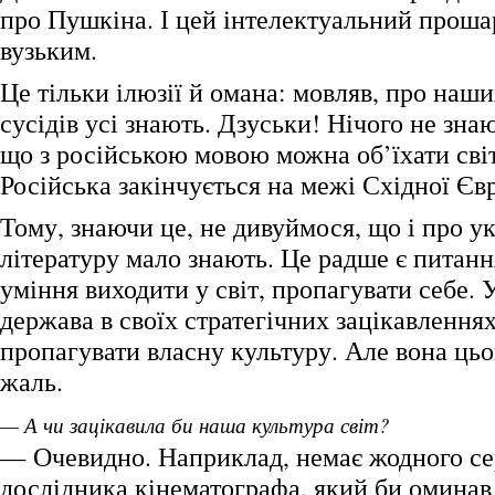
про Пушкіна. І цей інтелектуальний проша
вузьким.
Це тільки ілюзії й омана: мовляв, про наш
сусідів усі знають. Дзуськи! Нічого не зна
що з російською мовою можна об’їхати світ
Російська закінчується на межі Східної Єв
Тому, знаючи це, не дивуймося, що і про у
літературу мало знають. Це радше є питанн
уміння виходити у світ, пропагувати себе. 
держава в своїх стратегічних зацікавлення
пропагувати власну культуру. Але вона цьо
жаль.
— А чи зацікавила би наша культура світ?
— Очевидно. Наприклад, немає жодного се
дослідника кінематографа, який би омина