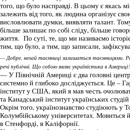
того, що було насправді. В цьому є якась м
залежить від того, як людина організує сво
висловлювати думки, виявляти талант. Том
більше залишає по собі сліду, більше говор
життя. По суті, те, що ми називаємо історі
тим, що було, а тим, що записали, зафіксув
— Добре, нехай таємниці залишаться таємницями. 
речі публічні. Що собою являє україністика в Америці
— У Північній Америці є два головні центр
системно й глибоко досліджується. Це – Г
інститут у США, який я мав честь очолюват
та Канадський інститут українських студій
Окрім того, українознавство студіюють у Т
Колумбійському університетах. Мовиться й
в Стенфорді, в Каліфорнії.