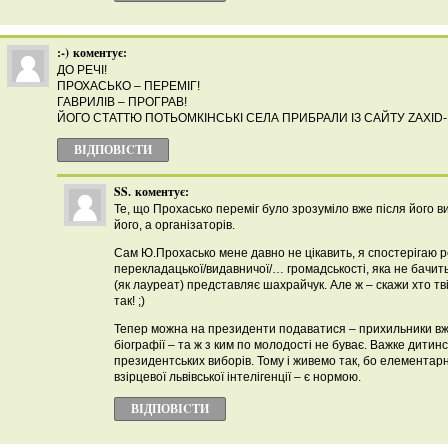
:-)
коментує:
ДО РЕЧІ!
ПРОХАСЬКО – ПЕРЕМІГ!
ГАВРИЛІВ – ПРОГРАВ!
ЙОГО СТАТТЮ ПОТЬОМКІНСЬКІ СЕЛА ПРИБРАЛИ ІЗ САЙТУ ZAXID-
ВІДПОВІCТИ
SS.
коментує:
Те, що Прохасько переміг було зрозуміло вже після його ви
його, а організаторів.
Сам Ю.Прохасько мене давно не цікавить, я спостерігаю ре
перекладацької/видавничої/… громадськості, яка не бачить 
(як лауреат) представляє шахрайчук. Але ж – скажи хто твій
так! ;)
Тепер можна на президенти подаватися – прихильники вже
біографії – та ж з ким по молодості не буває. Важке дити
президентських виборів. Тому і живемо так, бо елементарн
взірцевої львівської інтелігенції – є нормою.
ВІДПОВІCТИ