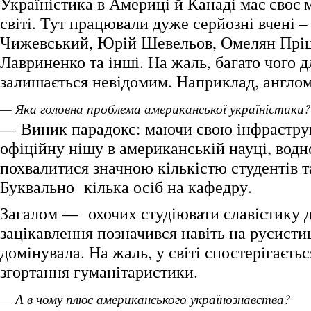
Україністика в Америці й Канаді має своє 
світі. Тут працювали дуже серйозні вчені 
Чижевський, Юрій Шевельов, Омелян Прі
Лавриненко та інші. На жаль, багато чого д
залишається невідомим. Наприклад, англом
— Яка головна проблема американської україністики?
— Виник парадокс: маючи свою інфраструк
офіційну нішу в американській науці, вод
похвалитися значною кількістю студентів та
Буквально кілька осіб на кафедру.
Загалом — охочих студіювати славістику 
зацікавлення позначився навіть на русистиц
домінувала. На жаль, у світі спостерігаєть
згортання гуманітаристики.
— А в чому плюс американського українознавства?