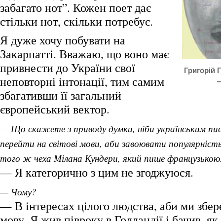
забагато нот”. Кожен поет дає
стільки нот, скільки потребує.
Я дуже хочу побувати на
Закарпатті. Вважаю, що воно має
привнести до України свої
Григорій Г
неповторні інтонації, тим самим
—
збагативши її загальний
європейський вектор.
— Що скажете з приводу думки, ніби українським пи
перейти на світові мови, аби завоювати популярніст
того ж чеха Мілана Кундери, який пише французькою
— Я категорично з цим не згоджуюся.
— Чому?
— В інтересах цілого людства, аби ми збер
мову. Я жив півроку в Голландії і бачив, як