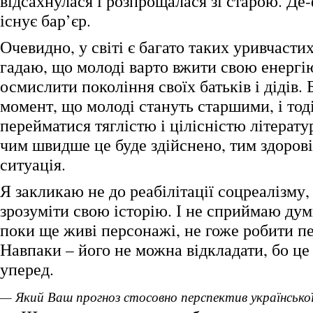
відсахнулася і розпрощалася зі старою. Де
існує бар’єр.
Очевидно, у світі є багато таких уривчасти
гадаю, що молоді варто вжити свою енергію
осмислити покоління своїх батьків і дідів.
момент, що молоді стануть старшими, і тод
перейматися тяглістю і цілісністю літерату
чим швидше це буде здійснено, тим здоров
ситуація.
Я закликаю не до реабілітації соцреалізму,
зрозуміти свою історію. І не сприймаю дум
поки ще живі персонажі, не гоже робити п
Навпаки – його не можна відкладати, бо це
уперед.
— Який Ваш прогноз стосовно перспектив українсько