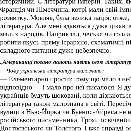
історичний. Є літератури імперій. Таких, як
Франція чи Німеччина, котрі мали свій імп
розвитку. Мовляв, була велика нація, отже,
література. Але мені здаються дуже цікави
малих народів. Наприклад, чеська чи голла
робити якусь пряму ієрархію, схематичні п
складного питання дуже небезпечно.
„Американці погано знають навіть свою літератур
— Чому українська література малознана?
— Елементарно просто: тому що мало з неї
відповідно — і мало про неї писалося. Я д
українців будуть шоковані, коли дізнаютьс
література також малознана в світі. Перес
вулиці в Нью-Йорка чи Буенос-Айреса не н
російського письменника. Трохи освіченіш
Достоєвського чи Толстого. І вже справді о