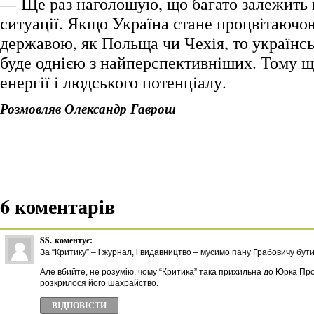
— Ще раз наголошую, що багато залежить в
ситуації. Якщо Україна стане процвітаюч
державою, як Польща чи Чехія, то українсь
буде однією з найперспективніших. Тому щ
енергії і людського потенціалу.
Розмовляв Олександр Гаврош
6 коментарів
SS.
коментує:
За “Критику” – і журнал, і видавництво – мусимо пану Грабовичу бути
Але вбийте, не розумію, чому “Критика” така прихильна до Юрка Прох
розкрилося його шахрайство.
ВІДПОВІCТИ