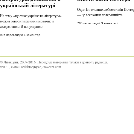
українській літературі
Один із головних лейтмотивів Потте
— це всеохопна толерантність
На тему «що таке українська література»
можна говорити різними мовами: й
//
700 перегляди
3 коментарі
академічною, й популярною
//
995 перегляди
1 коментар
© Літакцент, 2007-2016
.
Передрук матеріалів тільки з дозволу редакції.
тел.:
,
, е-маіl:
redaktor(вухо)litakcent.com