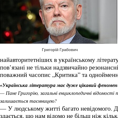
Григорій Грабович
найавторитетніших в українському літерат
пов’язані не тільки надзвичайно резонансн
поважний часопис „Критика” та однойменн
«Українська література має дуже цікавий феномен
— Пане Григорію, загальні енциклопедичні відомості п
залишається таємницею?
— У людському житті багато невідомого. Д
здається, що нам відомо не більш ніж кілька