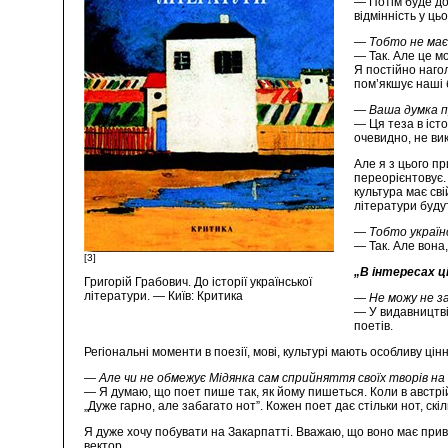
— Потім буде до
відмінність у ц
— Тобто не маєм
— Так. Але це м
Я постійно нагол
пом’якшує наші 
— Ваша думка п
— Ця теза в істо
очевидно, не ви
Але я з цього п
переорієнтовує.
культура має сві
літератури буду
—
Тобто україн
— Так. Але вона,
[3]
„В інтересах ц
Григорій Грабович. До історії української
літератури. — Київ: Критика
—
Не можу не з
— У видавництві
поетів.
Регіональні моменти в поезії, мові, культурі мають особливу цін
— Але чи не обмежує Мідянка сам сприйняття своїх творів на 
— Я думаю, що поет пише так, як йому пишеться. Коли в австрій
„Дуже гарно, але забагато нот”. Кожен поет дає стільки нот, скі
Я дуже хочу побувати на Закарпатті. Вважаю, що воно має привн
вектор.