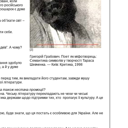
овані, коли
го російського
прошарок є дуже
 об’їхати світ –
ти себе.
ків”. А чому?
[2]
Григорій Грабович. Поет як міфотворець:
Семантика символів у творчості Тараса
дання здобуло
Шевченка. — Київ: Критика, 1998
 а й у дуже
о перед тим, як викладати його студентам, завжди мушу
ої літератури.
 а також нестача промоції?
ча. Чеську літературу перекладають не чехи чи чеські
тика держави щодо підтримки тих, хто пропагує її культуру. А це
рою, буде знати, що ця постать є особливою для України. Але не