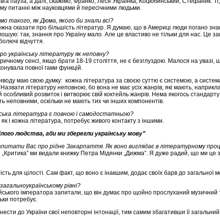
вга пауза, а далі, скажімо, Франко, Леся Українка, Коцюбинський, Стефаник. Ті
ьому питанні між науковцями й пересічними людьми.
о такого, як Дюма, якого би знали всі?
ожна сказати про більшість літератур. Я думаю, що в Америці люди погано знают
ошую: так, знання про Україну мало. Але це властиво не тільки для нас. Це заг
болючі відчуття.
ро українську літературу як неповну?
ричному сенсі, якщо брати 18-19 століття, не є безглуздою. Малося на увазі, 
конувала повної гами функцій.
риводу маю свою думку: кожна література за своєю суттю є системою, а система
 Назвати літературу неповною, бо вона не має усіх жанрів, які мають, наприкл
й особливий розвиток і витворює свій коктейль жанрів. Нема якогось стандарту
ть неповними, оскільки не мають тих чи інших компонентів.
ська література є повною і самодостатньою?
 як і кожна література, потребує живого контакту з іншими.
ілого людства, аби ми зберегли українську мову”
апитати Вас про рідне Закарпаття. Як воно виглядає в літературному проц
 „Критика” ми видали книжку Петра Мідянки „Дижма”. Я дуже радий, що ми це зр
ність для цілості. Сам факт, що воно є інакшим, додає своїх барв до загальної
загальноукраїнському рівні?
ського імператора запитали, що він думає про щойно прослуханий музичний тві
льки потребує.
ести до України свої неповторні інтонації, тим самим збагативши її загальни