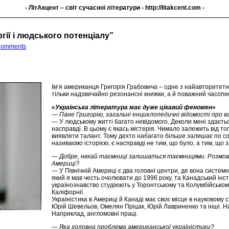
- ЛітАкцент – світ сучасної літератури -
http://litakcent.com
-
ргії і людського потенціалу”
Comments
Ім’я американця Григорія Грабовича – одне з найавторитетні
тільки надзвичайно резонансні книжки, а й поважний часопи
«Українська література має дуже цікавий феномен»
— Пане Григорію, загальні енциклопедичні відомості про 
— У людському житті багато невідомого. Деколи мені здається
насправді. В цьому є якась містерія. Чимало залежить від то
виявляти талант. Тому дехто набагато більше залишає по собі
називаємо історією, є насправді не тим, що було, а тим, що 
— Добре, нехай таємниці залишаться таємницями. Розмовля
Америці?
— У Північній Америці є два головні центри, де вона систем
який я мав честь очолювати до 1996 року, та Канадський інсти
українознавство студіюють у Торонтському та Колумбійському
Каліфорнії.
Україністика в Америці й Канаді має своє місце в науковому 
Юрій Шевельов, Омелян Пріцак, Юрій Лавриненко та інші. На
Наприклад, англомовні праці.
— Яка головна проблема американської україністики?