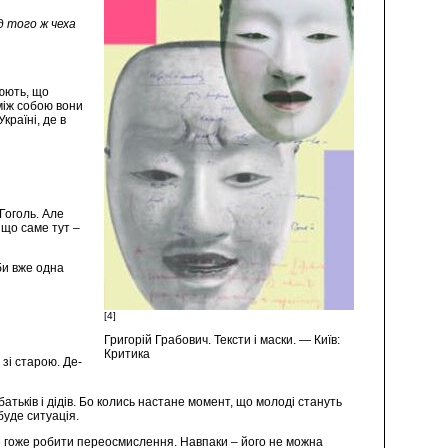
д того ж чеха
люють, що
 між собою вони
країні, де в
Гоголь. Але
 що саме тут –
би вже одна
[4]
Григорій Грабович. Тексти і маски. — Київ:
Критика
зі старою. Де-
батьків і дідів. Бо колись настане момент, що молоді стануть
буде ситуація.
 не гоже робити переосмислення. Навпаки – його не можна