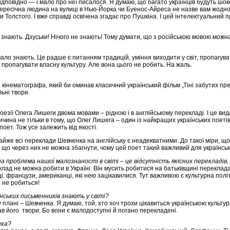
дповідно — і мало про неї писалося. Я думаю, що багато українців будуть шок
 Пересічна людина на вулиці в Нью-Йорка чи Буенос-Айреса не назве вам жодно
 Толстого. І вже справді освічена згадає про Пушкіна. І цей інтелектуальний 
сі знають. Дзуськи! Нічого не знають! Тому думати, що з російською мовою можна
 мало знають. Це радше є питанням традицій, уміння виходити у світ, пропагува
 пропагувати власну культуру. Але вона цього не робить. На жаль.
інематографа, який би оминав класичний український фільм „Тіні забутих пред
льні твори.
поезії Олега Лишеги двома мовами – рідною і в англійському перекладі. І це ви
ина не тільки в тому, що Олег Лишега – один із найкращих українських поетів,
оет. Тож усе залежить від якості.
айже всі переклади Шевченка на англійську є неадекватними. До такої міри, щ
 що через них не можна збагнути, чому цей поет такий важливий для українськ
 проблема нашої малознаності в світі – це відсутність якісних перекладів,
клад не можна робити в Україні. Він мусить робитися на батьківщині переклада
ці, французи, американці, які нею зацікавилися. Тут важливою є культурна полі
 не робиться!
їнських письменників знають у світі?
 плані – Шевченка. Я думаю, той, хто хоч трохи цікавиться українською культу
тав його твори. Бо вони є малодоступні й погано перекладені.
нка?