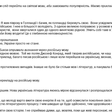
м слід перейти на світові мови, аби завоювати популярність. Маємо прикла
 Я жив півроку в Голландії і бачив, як голландці бережуть свою. Вони усвідом
лійською. І нею в більшості володіють. З однією великою поправкою: у розмові
аристві, вони зверталися один до одного винятково рідною. Уявіть собі таке в У
 аби йому вгодити! Це є глибинною неповноцінністю.
 прочитання.
ю, України просто не стане.
Биков отримали визнання через російську мову.
 рідною мовою. Той же поляк Джозеф Конрад, який творив англійською, чи наш 
риклад, багато писав російською і лише коли перейшов на українську, визнав,
отилежних випадків. Інакше не було би стільки мов і літератур, а панувала 
ерекладу на російську мову.
аршим. Нова українська література якоюсь мірою відсахнулася і розпрощалася 
ю, що молоді варто вжити свою енергію й на те, щоб осмислити покоління своїх 
ністю літературного процесу. І чим швидше це буде здійснено, тим здоровішою 
міти свою історію. І не сприймаю думки, що, мовляв, поки ще живі персонажі,