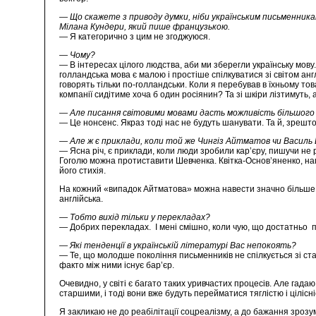
— Що скажете з приводу думки, ніби українським письменника
Мілана Кундери, який пише французькою.
— Я категорично з цим не згоджуюся.
— Чому?
— В інтересах цілого людства, аби ми зберегли українську мову.
голландська мова є малою і простіше спілкуватися зі світом анг
говорять тільки по-голландськи. Коли я перебував в їхньому тов
компанії сидітиме хоча б один росіянин? Та зі шкіри лізтимуть,
— Але писання світовими мовами дасть можливість більшого
— Це нонсенс. Якраз тоді нас не будуть шанувати. Та й, зрешто
— Але ж є приклади, коли той же Чингіз Айтматов чи Василь 
— Ясна річ, є приклади, коли люди зробили кар’єру, пишучи не
Гоголю можна протиставити Шевченка. Квітка-Основ’яненко, нап
його стихія.
На кожний «випадок Айтматова» можна навести значно більше пр
англійська.
— Тобто вихід тільки у перекладах?
— Добрих перекладах. І мені смішно, коли чую, що достатньо п
— Які тенденції в українській літературі Вас непокоять?
— Те, що молодше покоління письменників не спілкується зі ст
факто між ними існує бар’єр.
Очевидно, у світі є багато таких уривчастих процесів. Але гада
старшими, і тоді вони вже будуть перейматися тяглістю і ціліс
Я закликаю не до реабілітації соцреалізму, а до бажання зрозу