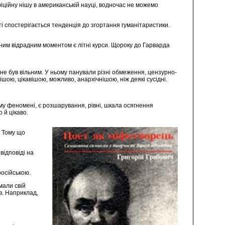
ційну нішу в американській науці, водночас не можемо
ті спостерігається тенденція до згортання гуманітаристики.
дним відрадним моментом є літні курси. Щороку до Гарварда
 не був вільним. У ньому панували різні обмеження, цензурно-
шою, цікавішою, можливо, анархічнішою, ніж деякі сусідні.
ому феномені, є розшарування, рівні, шкала осягнення
 й цікаво.
. Тому що
відповіді на
російською.
мали свій
в. Наприклад,