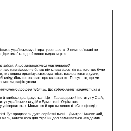
ших в українському літературознавстві. З ним пов’язані не
с „Критика” та однойменне видавництво.
вас відомі. А що залишається таємницею?
, що нам відомо не більш ніж кілька відсотків від того, що було
го, як людина організує свою здатність висловлювати думки,
 сліду, більше говорить про своє життя. По суті, те, що ми
записали, зафіксували.
тимемо про речі публічні. Що собою являє україністика в
но й глибоко досліджується. Це – Гарвардський інститут у США,
тут українських студій в Едмонтоні. Окрім того,
 університетах. Мовиться й про вивчення її в Стенфорді, в
світі. Тут працювали дуже серйозні вчені – Дмитро Чижевський,
 жаль, багато чого для України досі залишається невідомим.