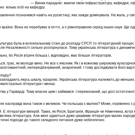
— Виник парадокс: маючи свою інфраструктуру, кафедри, офі
но кілька осіб на кафедру.
влення позначився навіть на русистиці, яка зажди домінувала. На жаль, у сві
 країни. Вона не перебуває в гетто, а є рівноправною серед інших наук. Ще о
 культура була в колоніальному стані до розпаду СРСР, то літературний процес
ісля Незалежності сильно розгорнулася. Тому українська література є динамічні
но, бо Росія втричі більша і, відповідно, має більше літераторів.
ься, грає, як молоде вино. Не все є якісним. Як і в кожному широкому культурн
багатоманітний, непередбачуваний, анархічний. І тому досліджувати його варто
атуру?
закладають якусь шкалу, ієрархію. Українська література належить до менших
магістральні літератури і менші.
а у Гарварді. Тому власне цим і займався. І переконаний, що досі остаточної 
.
ле насправді вона також є великою. Чи польська є малою? Може, порівняно з 
 Є літератури імперій. Таких, як Росія, Британія, Франція чи Німеччина, котрі 
є велика література. Але мені здаються дуже цікавими літератури малих народі
атичні підходи до такого складного питання дуже небезпечно.