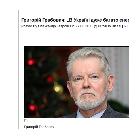
Григорій Грабович: „В Україні дуже багато ене
Posted By
Олександр Гаврош
On 27.06.2011 @ 06:58 In
Візаві
|
6 
[1]
Григорій Грабович