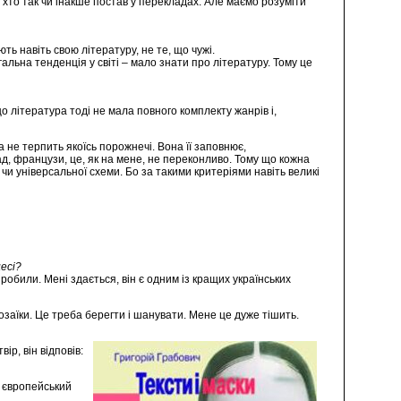
, хто так чи інакше постав у перекладах. Але маємо розуміти
ь навіть свою літературу, не те, що чужі.
альна тенденція у світі – мало знати про літературу. Тому це
що література тоді не мала повного комплекту жанрів і,
 не терпить якоїсь порожнечі. Вона її заповнює,
ад, французи, це, як на мене, не переконливо. Тому що кожна
 чи універсальної схеми. Бо за такими критеріями навіть великі
есі?
обили. Мені здається, він є одним із кращих українських
 мозаїки. Це треба берегти і шанувати. Мене це дуже тішить.
р, він відповів:
й європейський