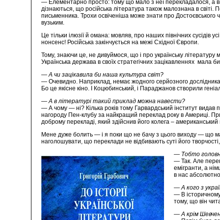
— Елементарно просто: тому що мало з неї перекладалося, а ві
дізнаються, що російська література також малознана в світі.
письменника. Трохи освіченіша може знати про Достоєвського чи
вузьким.
Це тільки ілюзії й омана: мовляв, про наших північних сусідів у
нонсенс! Російська закінчується на межі Східної Європи.
Тому, знаючи це, не дивуймося, що і про українську літературу
Українська держава в своїх стратегічних зацікавленнях мала би
— А чи зацікавила би наша культура світ?
— Очевидно. Наприклад, немає жодного серйозного дослідника к
Бо це якісне кіно. І Коцюбинський, і Параджанов створили геніа
— А в літературі такий приклад можна навести?
— А чому — ні? Кілька років тому Гарвардський інститут видав 
нагороду Пен-клубу за найкращий переклад року в Америці. Прич
доброму перекладі, який здійснив його колега – американський п
Мене дуже болить — і я поки що не бачу з цього виходу — що м
наголошувати, що переклади не відбивають суті його творчості,
— Тобто головна
— Так. Але пере
емігранти, а нім
в нас абсолютно
— А кого з укра
— В історичному
тому, що він чи
— А крім Шевче