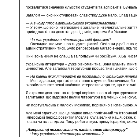
похвалитися значною кількістю студентів та аспірантів. Букваль
Загалом — охочих студіювати славістику дуже мало. Спад заціка
— А в чому плюс американського українознавства?
— У тому, що воно інтегроване в загальне інтелектуальне життя
приїжджає кілька десятків дослідників, зокрема й з України.
— Чи має українська література свій феномен?
— Очевидно, що має і навіть дуже цікавий. Оскільки українська
адміністративний тиск. Було репресовано багато енергії, яка п
Нині вона нічим не слабша за польську чи російську. Хіба чисель
Українська література – дуже різноманітна. Вона шумить, пінит
цінностей. Але загалом літературний процес тим і цікавий, що 
— На рівень яких літератур ви поставили б українську літер
— Мені здається, що такі порівняння є дуже небезпечними, бо 
виробилися вже певні шаблони, стереотипи про те, що є великі 
Я отримав докторат на кафедрі порівняльного літературознавств
запитання, що відрізняє великі літератури від менших, не існує
Чи португальська є малою? Можливо, порівняно з іспанською. А
Але мені здається, що це радше вимір політичний та історичний.
імперський період розвитку. Мовляв, була велика нація, отже, 
чеська чи голландська. Тому робити якусь пряму ієрархію, схем
„Американці погано знають навіть свою літературу”
— Чому українська література малознана?