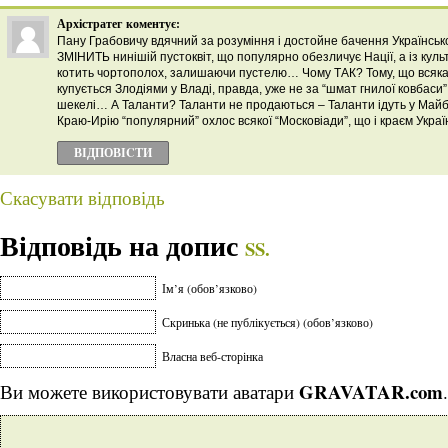
Архістратег
коментує:
Пану Грабовичу вдячний за розуміння і достойне бачення Української
ЗМІНИТЬ нинішій пустоквіт, що популярно обезличує Нації, а із кул
котить чортополох, залишаючи пустелю… Чому ТАК? Тому, що всяка
купується Злодіями у Владі, правда, уже не за “шмат гнилої ковбаси
шекелі… А Таланти? Таланти не продаються – Таланти ідуть у Майб
Краю-Ирію “популярний” охлос всякої “Московіади”, що і краєм Украї
ВІДПОВІCТИ
Скасувати відповідь
Відповідь на допис
SS.
Ім’я (обов’язково)
Скринька (не публікується) (обов’язково)
Власна веб-сторінка
GRAVATAR.com
Ви можете використовувати аватари
.