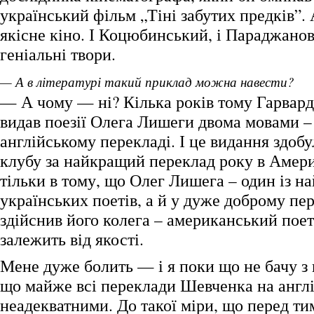
український фільм „Тіні забутих предків”.
якісне кіно. І Коцюбинський, і Параджано
геніальні твори.
— А в літературі такий приклад можна навести?
— А чому — ні? Кілька років тому Гарвард
видав поезії Олега Лишеги двома мовами – 
англійському перекладі. І це видання здоб
клубу за найкращий переклад року в Амер
тільки в тому, що Олег Лишега – один із 
українських поетів, а й у дуже доброму пер
здійснив його колега – американський поет
залежить від якості.
Мене дуже болить — і я поки що не бачу з
що майже всі переклади Шевченка на англі
неадекватними. До такої міри, що перед ти