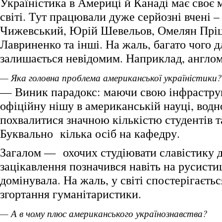
Україністика в Америці й Канаді має своє 
світі. Тут працювали дуже серйозні вчені 
Чижевський, Юрій Шевельов, Омелян Прі
Лавриненко та інші. На жаль, багато чого д
залишається невідомим. Наприклад, англом
— Яка головна проблема американської україністики?
— Виник парадокс: маючи свою інфраструк
офіційну нішу в американській науці, вод
похвалитися значною кількістю студентів та
Буквально кілька осіб на кафедру.
Загалом — охочих студіювати славістику 
зацікавлення позначився навіть на русистиц
домінувала. На жаль, у світі спостерігаєть
згортання гуманітаристики.
— А в чому плюс американського українознавства?