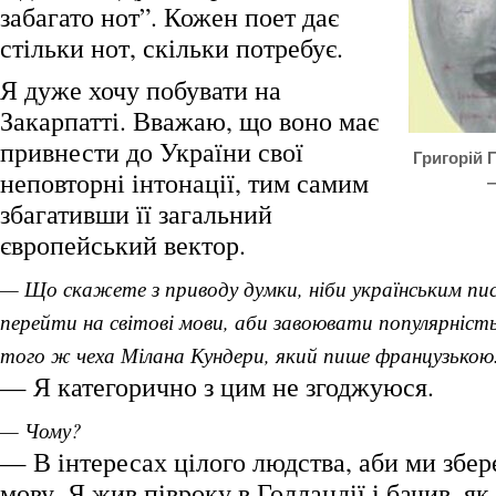
забагато нот”. Кожен поет дає
стільки нот, скільки потребує.
Я дуже хочу побувати на
Закарпатті. Вважаю, що воно має
привнести до України свої
Григорій Г
неповторні інтонації, тим самим
—
збагативши її загальний
європейський вектор.
— Що скажете з приводу думки, ніби українським пи
перейти на світові мови, аби завоювати популярніст
того ж чеха Мілана Кундери, який пише французькою
— Я категорично з цим не згоджуюся.
— Чому?
— В інтересах цілого людства, аби ми збер
мову. Я жив півроку в Голландії і бачив, як