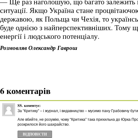
— Ще раз наголошую, що багато залежить в
ситуації. Якщо Україна стане процвітаюч
державою, як Польща чи Чехія, то українсь
буде однією з найперспективніших. Тому щ
енергії і людського потенціалу.
Розмовляв Олександр Гаврош
6 коментарів
SS.
коментує:
За “Критику” – і журнал, і видавництво – мусимо пану Грабовичу бути
Але вбийте, не розумію, чому “Критика” така прихильна до Юрка Прох
розкрилося його шахрайство.
ВІДПОВІCТИ