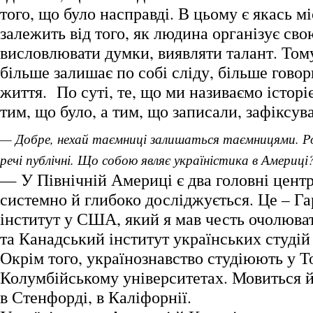
того, що було насправді. В цьому є якась м
залежить від того, як людина організує сво
висловлювати думки, виявляти талант. Том
більше залишає по собі сліду, більше говор
життя. По суті, те, що ми називаємо історі
тим, що було, а тим, що записали, зафіксув
— Добре, нехай таємниці залишаться таємницями. 
речі публічні. Що собою являє україністика в Америці
— У Північній Америці є два головні центр
системно й глибоко досліджується. Це – Г
інститут у США, який я мав честь очолюват
та Канадський інститут українських студій
Окрім того, українознавство студіюють у Т
Колумбійському університетах. Мовиться й
в Стенфорді, в Каліфорнії.