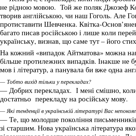
не рідною мовою. Той же поляк Джозеф К
творив англійською, чи наш Гоголь. Але Г
протиставити Шевченка. Квітка-Основ’яне
багато писав російською і лише коли пере
українську, визнав, що саме тут – його стих
На кожний «випадок Айтматова» можна на
більше протилежних випадків. Інакше не б
мов і літератур, а панувала би вже одна анг
— Тобто вихід тільки у перекладах?
— Добрих перекладах. І мені смішно, кол
достатньо перекладу на російську мову.
— Які тенденції в українській літературі Вас непоко
— Те, що молодше покоління письменників
зі старшим. Нова українська література як