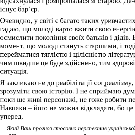
відсахнулася і розпрощалася зі старою. Де
існує бар’єр.
Очевидно, у світі є багато таких уривчасти
гадаю, що молоді варто вжити свою енергію
осмислити покоління своїх батьків і дідів.
момент, що молоді стануть старшими, і тод
перейматися тяглістю і цілісністю літерату
чим швидше це буде здійснено, тим здоров
ситуація.
Я закликаю не до реабілітації соцреалізму,
зрозуміти свою історію. І не сприймаю дум
поки ще живі персонажі, не гоже робити п
Навпаки – його не можна відкладати, бо це
уперед.
— Який Ваш прогноз стосовно перспектив українсько