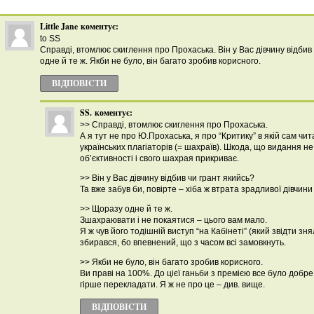
Little Jane
коментує:
to SS
Справді, втомлює скиглення про Прохаська. Він у Вас дівчину відбив
одне й те ж. Якби не було, він багато зробив корисного.
ВІДПОВІCТИ
SS.
коментує:
>> Справді, втомлює скиглення про Прохаська.
А я тут не про Ю.Прохаська, я про “Критику” в якій сам чи
українських плагіаторів (= шахраїв). Шкода, що видання н
об’єктивності і свого шахрая прикриває.
>> Він у Вас дівчину відбив чи грант якийсь?
Та вже забув би, повірте – хіба ж втрата зрадливої дівчини
>> Щоразу одне й те ж.
Зшахраювати і не покаятися – цього вам мало.
Я ж чув його тодішній виступ “на Кабінеті” (який звідти зня
збирався, бо впевнений, що з часом всі замовкнуть.
>> Якби не було, він багато зробив корисного.
Ви праві на 100%. До цієї ганьби з премією все було добре.
гірше перекладати. Я ж не про це – див. вище.
ВІДПОВІCТИ