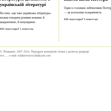
українській літературі
Один із головних лейтмотивів Потте
— це всеохопна толерантність
На тему «що таке українська література»
можна говорити різними мовами: й
//
698 перегляди
3 коментарі
академічною, й популярною
//
990 перегляди
1 коментар
© Літакцент, 2007-2016
.
Передрук матеріалів тільки з дозволу редакції.
тел.:
,
, е-маіl:
redaktor(вухо)litakcent.com