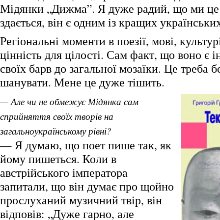
Мідянки „Дижма”. Я дуже радий, що ми це
здається, він є одним із кращих українських
Регіональні моменти в поезії, мові, культу
цінність для цілості. Сам факт, що воно є 
своїх барв до загальної мозаїки. Це треба б
шанувати. Мене це дуже тішить.
— Але чи не обмежує Мідянка сам
сприйняття своїх творів на
загальноукраїнському рівні?
— Я думаю, що поет пише так, як
йому пишеться. Коли в
австрійського імператора
запитали, що він думає про щойно
прослуханий музичний твір, він
відповів: „Дуже гарно, але