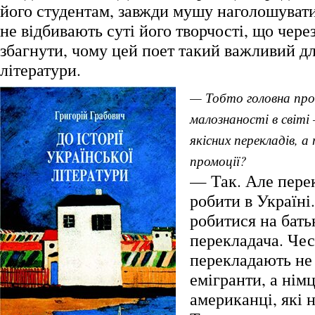
його студентам, завжди мушу наголошуват
не відбивають суті його творчості, що чере
збагнути, чому цей поет такий важливий дл
літератури.
— Тобто головна про
малознаності в світі 
якісних перекладів, 
промоції?
— Так. Але пере
робити в Україні
робитися на бать
перекладача. Чес
перекладають не 
емігранти, а німц
американці, які 