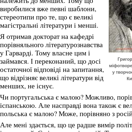
належить до менших. Тому що
виробилися вже певні шаблони,
стереотипи про те, що є великі
магістральні літератури і менші.
Я отримав докторат на кафедрі
порівняльного літературознавства
у Гарварді. Тому власне цим і
займався. І переконаний, що досі
Григор
міфотворе
остаточної відповіді на запитання,
у творчо
що відрізняє великі літератури від
Ки
менших, не існує.
Чи португальська є малою? Можливо, порі
іспанською. Але насправді вона також є ве
польська є малою? Може, порівняно з росі
Але мені здається, що це радше вимір полі