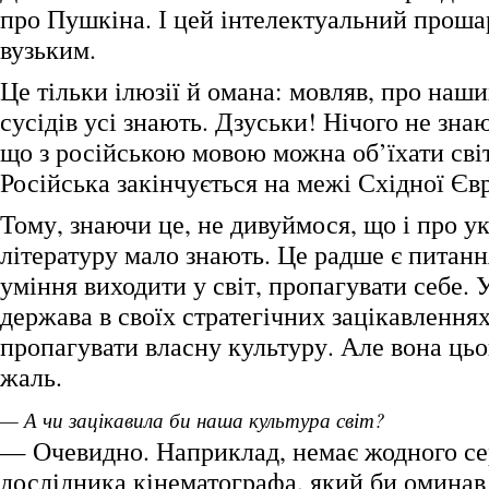
про Пушкіна. І цей інтелектуальний проша
вузьким.
Це тільки ілюзії й омана: мовляв, про наш
сусідів усі знають. Дзуськи! Нічого не зна
що з російською мовою можна об’їхати світ
Російська закінчується на межі Східної Єв
Тому, знаючи це, не дивуймося, що і про у
літературу мало знають. Це радше є питанн
уміння виходити у світ, пропагувати себе. 
держава в своїх стратегічних зацікавлення
пропагувати власну культуру. Але вона цьо
жаль.
— А чи зацікавила би наша культура світ?
— Очевидно. Наприклад, немає жодного се
дослідника кінематографа, який би омина