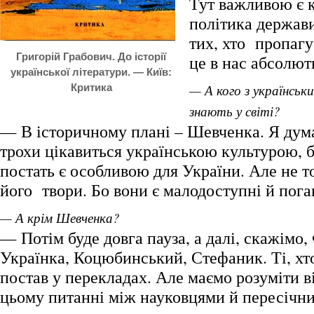
Тут важливою є 
політика держав
тих, хто пропагує
Григорій Грабович. До історії
це в нас абсолют
української літератури. — Київ:
Критика
— А кого з українськ
знають у світі?
— В історичному плані – Шевченка. Я дума
трохи цікавиться українською культурою, б
постать є особливою для України. Але не т
його твори. Бо вони є малодоступні й пога
— А крім Шевченка?
— Потім буде довга пауза, а далі, скажімо,
Українка, Коцюбинський, Стефаник. Ті, хт
постав у перекладах. Але маємо розуміти в
цьому питанні між науковцями й пересічн