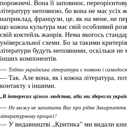
порожнечі. Вона її заповнює, переорієнтову
літературу неповною, бо вона не має усіх ж
наприклад, французи, це, як на мене, не п
що кожна культура має свій особливий роз
свій коктейль жанрів. Нема якогось станда
універсальної схеми. Бо за такими критерія
літератури будуть неповними, оскільки не 
інших компонентів.
—
Тобто українська література є повною і самодо
— Так. Але вона, як і кожна література, по
контакту з іншими.
„В інтересах цілого людства, аби ми зберегли украї
—
Не можу не запитати Вас про рідне Закарпаття. 
літературному процесі?
— У видавництві „Критика” ми видали кн