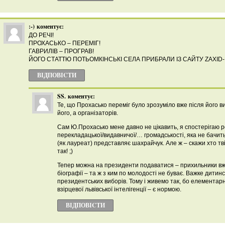
:-)
коментує:
ДО РЕЧІ!
ПРОХАСЬКО – ПЕРЕМІГ!
ГАВРИЛІВ – ПРОГРАВ!
ЙОГО СТАТТЮ ПОТЬОМКІНСЬКІ СЕЛА ПРИБРАЛИ ІЗ САЙТУ ZAXID-
ВІДПОВІCТИ
SS.
коментує:
Те, що Прохасько переміг було зрозуміло вже після його ви
його, а організаторів.
Сам Ю.Прохасько мене давно не цікавить, я спостерігаю ре
перекладацької/видавничої/… громадськості, яка не бачить 
(як лауреат) представляє шахрайчук. Але ж – скажи хто твій
так! ;)
Тепер можна на президенти подаватися – прихильники вже
біографії – та ж з ким по молодості не буває. Важке дити
президентських виборів. Тому і живемо так, бо елементарн
взірцевої львівської інтелігенції – є нормою.
ВІДПОВІCТИ