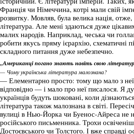
історичний. Є літератури імперій. Таких, як
Франція чи Німеччина, котрі мали свій імп
розвитку. Мовляв, була велика нація, отже,
література. Але мені здаються дуже цікави
малих народів. Наприклад, чеська чи голла
робити якусь пряму ієрархію, схематичні п
складного питання дуже небезпечно.
„Американці погано знають навіть свою літератур
— Чому українська література малознана?
— Елементарно просто: тому що мало з неї
відповідно — і мало про неї писалося. Я д
українців будуть шоковані, коли дізнаютьс
література також малознана в світі. Перес
вулиці в Нью-Йорка чи Буенос-Айреса не н
російського письменника. Трохи освіченіш
Достоєвського чи Толстого. І вже справді о