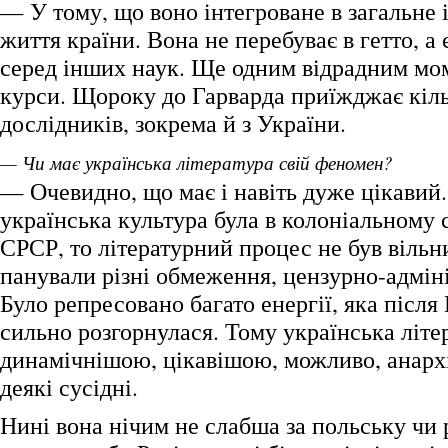
— У тому, що воно інтегроване в загальне 
життя країни. Вона не перебуває в гетто, а
серед інших наук. Ще одним відрадним мом
курси. Щороку до Гарварда приїжджає кіль
дослідників, зокрема й з України.
— Чи має українська література свій феномен?
— Очевидно, що має і навіть дуже цікавий
українська культура була в колоніальному 
СРСР, то літературний процес не був вільн
панували різні обмеження, цензурно-адмін
Було репресовано багато енергії, яка після
сильно розгорнулася. Тому українська літе
динамічнішою, цікавішою, можливо, анарх
деякі сусідні.
Нині вона нічим не слабша за польську чи