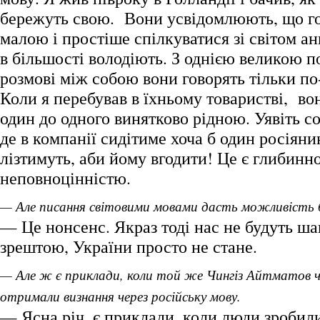
бережуть свою. Вони усвідомлюють, що го
малою і простіше спілкуватися зі світом ан
в більшості володіють. З однією великою п
розмові між собою вони говорять тільки по
Коли я перебував в їхньому товаристві, во
один до одного винятково рідною. Уявіть соб
де в компанії сидітиме хоча б один росіяни
лізтимуть, аби йому вгодити! Це є глибинн
неповноцінністю.
— Але писання світовими мовами дасть можливість 
— Це нонсенс. Якраз тоді нас не будуть шан
зрештою, України просто не стане.
— Але ж є приклади, коли той же Чингіз Айтматов ч
отримали визнання через російську мову.
— Ясна річ, є приклади, коли люди зробил