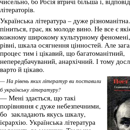
чисельно, бо Росія втричі більша і, відпові
літераторів.
Українська література – дуже різноманітна
піниться, грає, як молоде вино. Не все є які
кожному широкому культурному феномені,
рівні, шкала осягнення цінностей. Але заг
процес тим і цікавий, що багатоманітний,
непередбачуваний, анархічний. І тому дос
варто й цікаво.
— На рівень яких літератур ви поставили
б українську літературу?
— Мені здається, що такі
порівняння є дуже небезпечними,
бо закладають якусь шкалу,
ієрархію. Українська література