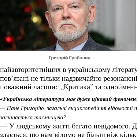
Григорій Грабович
найавторитетніших в українському літерат
пов’язані не тільки надзвичайно резонансн
поважний часопис „Критика” та однойменн
«Українська література має дуже цікавий феномен
— Пане Григорію, загальні енциклопедичні відомості п
залишається таємницею?
— У людському житті багато невідомого. Д
здається, що нам відомо не більш ніж кілька