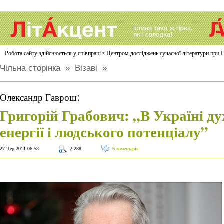
Робота сайту здійснюється у співпраці з Центром досліджень сучасної літератури п
Чільна сторінка
»
Візаві
»
:
Олександр Гаврош
Григорій Грабович: „В Україні ду
енергії і людського потенціалу”
27 Чер 2011 06:58
2,288
6 коментарів