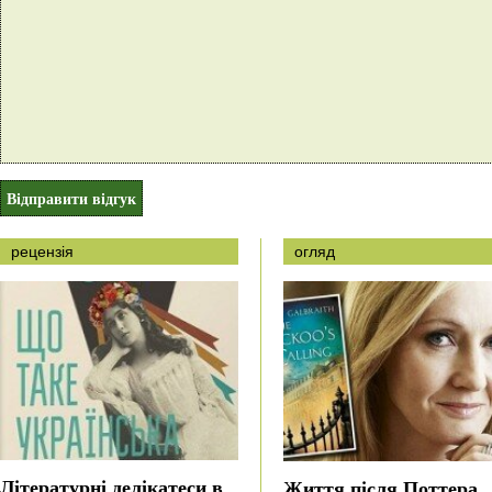
рецензія
огляд
Літературні делікатеси в
Життя після Поттера