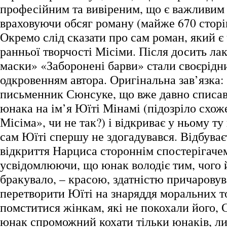
професійним та вивіреним, що є важливим
враховуючи обсяг роману (майже 670 сторі
Окремо слід сказати про сам роман, який є
ранньої творчості Місіми. Після досить ла
маски» «Заборонені барви» стали своєрід
одкровенням автора. Оригінальна зав’язка:
письменник Сюнсуке, що вже давно списавс
юнака на ім’я Юїті Мінамі (підозріло схо
Місіма», чи не так?) і відкриває у ньому ту
сам Юїті спершу не здогадувався. Відбуває
відкриття Нарциса стороннім спостерігаче
усвідомлюючи, що юнак володіє тим, чого 
бракувало, – красою, здатністю причаровув
перетворити Юїті на знаряддя моральних т
помститися жінкам, які не покохали його, С
юнак спроможний кохати тільки юнаків, л