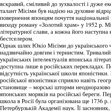
яскравий, сміливий до зухвалості і дуже е
талант Місіми був надією на духовне відро
повернення японцям почуття національної 
виходу роману «Золотий храм» у 1952 р. М
літературної слави, а кожна його наступна 
бестселером.
Однак шлях Юкіо Місіми до українського 
надзвичайно довгим і тернистим. Тривалий
українських інтелектуалів японська літера
доступна лише в російських перекладах. П
відсутність української школи японістики.
російської японістики сприяло навіть геог
становище – морські шторми неодноразово
японських моряків на російські береги. П
школа в Росії була організована ще 1736 р.
Петербурзькій Академії наук. Її засновник,