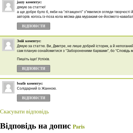
jazzy
коментує:
дякую за статтю!
а ще добре було б, якби на “літакценті” з”явилися огляди творчості
авторів. когось із-поза кола місіма-два муракамі-ое-йосімото-каваба
ВІДПОВІCТИ
Змій
коментує:
Дякую за статтю. Ви, Дмитре, не лише добрий історик, а й непогани
сам планую ознайомитися з “Забороненими барвами”, бо “Сповідь ма
Пишіть іще! Успіхів.
ВІДПОВІCТИ
beatle
коментує:
Солідарний із Жанною.
ВІДПОВІCТИ
Скасувати відповідь
Відповідь на допис
Paris