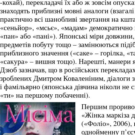
-кохай), перекладачі їх або ж зовсім опуск
знаходять приблизні мовні аналоги (взагалі
практично всі шанобливі звертання на кшта
«сеньйор», «мсьє», «мадам» демократично
«пан» або «пані»). Японські міри довжини,
предметів побуту тощо – замінюються під
приблизного значення («саке» – горілка, «т
«сакура» – вишня тощо). Нарешті, манери я
Дзюб зазначав, що в російських переклада
зроблених Дмитром Коваленіним, діалоги з
і фамільярно (японська дівчина ніколи не 
«ти» на першому побаченні).
Першим проривом
«Жінка маркіза 
(«Фоліо», 2006),
однойменну п’єсу