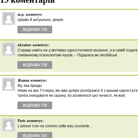
m.p.
коментує:
Цікаво й актуально, дякую.
ВІДПОВІCТИ
ukrainec
коментує:
Справа навіть не у мотивах одностатевого кохання, а в самій подачі
глибинному психологізмі героїв. – Підараси ви лесбійські.
ВІДПОВІCТИ
Жанна
коментує:
Фу, яка бридь!
Нема на вас Гітлера, він вже добре розібрався б з вашим одностатеви
треба знищувати як сарану, бо розвелося цієї нечисті, як жаб.
ВІДПОВІCТИ
Paris
коментує:
L’amour s’en va comme cette eau courante…
ВІДПОВІCТИ