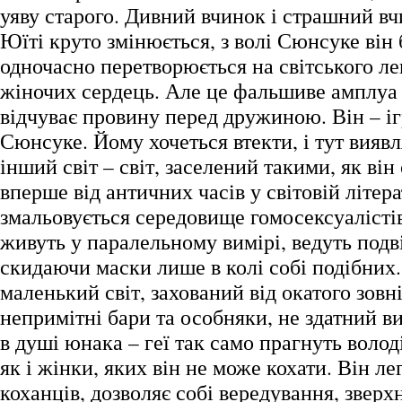
уяву старого. Дивний вчинок і страшний вч
Юїті круто змінюється, з волі Сюнсуке він 
одночасно перетворюється на світського ле
жіночих сердець. Але це фальшиве амплуа г
відчуває провину перед дружиною. Він – і
Сюнсуке. Йому хочеться втекти, і тут виявл
інший світ – світ, заселений такими, як він
вперше від античних часів у світовій літера
змальовується середовище гомосексуалістів
живуть у паралельному вимірі, ведуть подв
скидаючи маски лише в колі собі подібних.
маленький світ, захований від окатого зовн
непримітні бари та особняки, не здатний в
в душі юнака – геї так само прагнуть волод
як і жінки, яких він не може кохати. Він ле
коханців, дозволяє собі вередування, зверхн