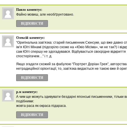
Павло
коментує:
Файно мовиш, але необґрунтовано.
ВІДПОВІCТИ
Олексій
коментує:
“Оригінальна зав’язка: старий письменник Сюнсуке, що вже давно сп
ім’я Юїті Мінамі (підозріло схоже на «Юкіо Місіма», чи не так?) і відк
сам Юїті спершу не здогадувався. Відбувається своєрідне відкритт
спостерігачем…” i т. д.
Якщо згадати схожий за фабулою “Портрет Доріан Грея”, авторства
нетрадиційної орієнтації, то, зав’язка видається не такою вже й ориг
ВІДПОВІCТИ
р.м
коментує:
А чим ще можуть здивувати бездарні японські письменники, тільки в
подібними:
жовта раса як окраса підараса.
ВІДПОВІCТИ