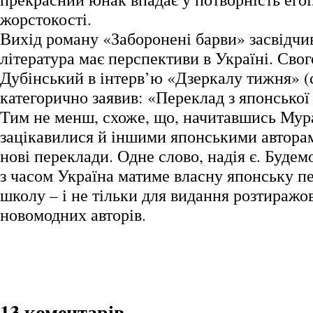
жорстокості.
Вихід роману «Заборонені барви» засвідчи
література має перспективи в Україні. Свог
Дубінський в інтерв’ю «Дзеркалу тижня» (с
категорично заявив: «Переклад з японської 
Тим не менш, схоже, що, начитавшись Мура
зацікавилися й іншими японськими авторам
нові переклади. Одне слово, надія є. Будем
з часом Україна матиме власну японську п
школу – і не тільки для видання розтиражо
новомодних авторів.
13 коментарів