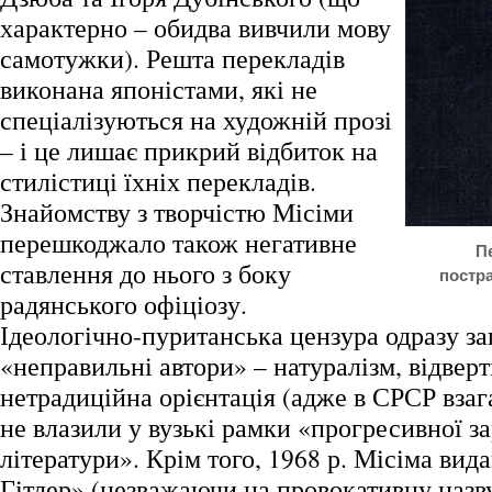
характерно – обидва вивчили мову
самотужки). Решта перекладів
виконана японістами, які не
спеціалізуються на художній прозі
– і це лишає прикрий відбиток на
стилістиці їхніх перекладів.
Знайомству з творчістю Місіми
перешкоджало також негативне
П
ставлення до нього з боку
постр
радянського офіціозу.
Ідеологічно-пуританська цензура одразу за
«неправильні автори» – натуралізм, відверт
нетрадиційна орієнтація (адже в СРСР взаг
не влазили у вузькі рамки «прогресивної з
літератури». Крім того, 1968 р. Місіма вид
Гітлер» (незважаючи на провокативну назву