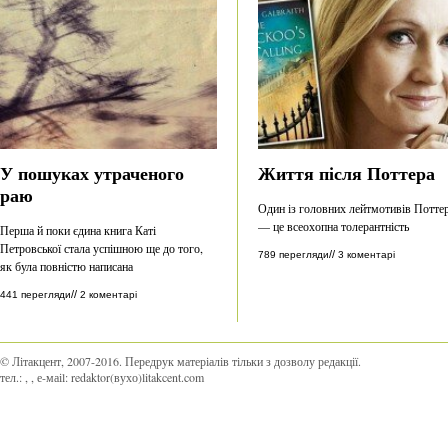
У пошуках утраченого
Життя після Поттера
раю
Один із головних лейтмотивів Потте
— це всеохопна толерантність
Перша й поки єдина книга Каті
Петровської стала успішною ще до того,
//
789 перегляди
3 коментарі
як була повністю написана
//
441 перегляди
2 коментарі
© Літакцент, 2007-2016
.
Передрук матеріалів тільки з дозволу редакції.
тел.:
,
, е-маіl:
redaktor(вухо)litakcent.com