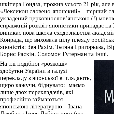
шкіпера Гондза, прожив усього 21 рік, але 
«Лексикон словено-японский» – перший сл
укладений церковнослов’янською (!) мово
справжній розквіт японістики припадає на 
виникає нова школа сходознавства академ
Конрада, що виховала цілу плеяду російськ
японістів: Зея Рахім, Тетяна Григорьєва, В
Борис Раскін, Соломон Гутерман та інші.
На тлі подібної «розкоші»
здобутки України в галузі
перекладу з японської виглядають,
щиро кажучи, біднувато: маємо
лише двох перекладачів, які
професійно займаються
японською літературою – Івана
Дзюба та Ігоря Дубінського (що