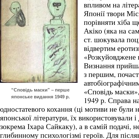
впливом на літе
Японії твори Мі
порівняти хіба щ
Акіко (яка на с
ст. шокувала поц
відвертим еротиз
«Розкуйовджене 
Визнання прийшл
з першим, почас
автобіографічни
«Сповідь маски»
“Сповідь маски” – перше
японське видання 1949 р.
1949 р. Справа н
одностатевого кохання (ці мотиви не були 
японської літератури, їх використовували і
зокрема Іхара Сайкаку), а в самій подачі, н
глибинному психологізмі героїв. Для після