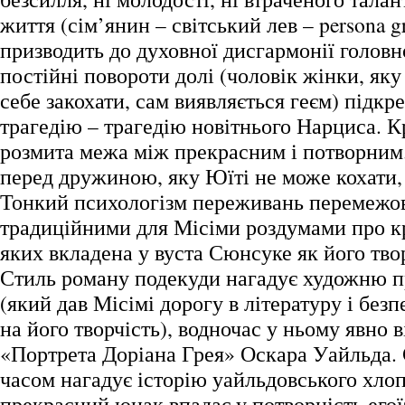
життя (сім’янин – світський лев – persona g
призводить до духовної дисгармонії головн
постійні повороти долі (чоловік жінки, яку
себе закохати, сам виявляється геєм) підк
трагедію – трагедію новітнього Нарциса. Кр
розмита межа між прекрасним і потворним.
перед дружиною, яку Юїті не може кохати,
Тонкий психологізм переживань перемежо
традиційними для Місіми роздумами про кр
яких вкладена у вуста Сюнсуке як його тво
Стиль роману подекуди нагадує художню п
(який дав Місімі дорогу в літературу і без
на його творчість), водночас у ньому явно 
«Портрета Доріана Грея» Оскара Уайльда. 
часом нагадує історію уайльдовського хлоп
прекрасний юнак впадає у потворність егої