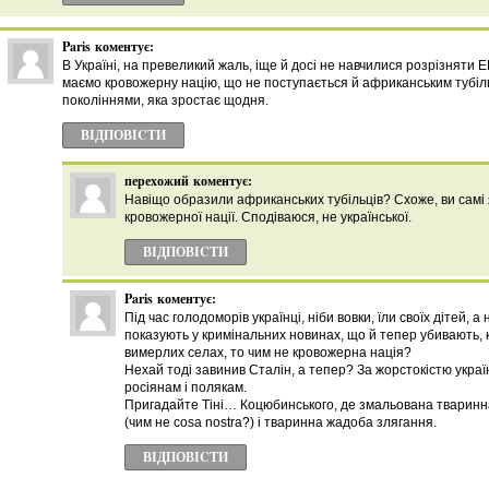
Paris
коментує:
B Україні, на превеликий жаль, іще й досі не навчилися розрізняти 
маємо кровожерну націю, що не поступається й африканським тубіл
поколіннями, яка зростає щодня.
ВІДПОВІCТИ
перехожий
коментує:
Навіщо образили африканських тубільців? Схоже, ви самі
кровожерної нації. Сподіваюся, не української.
ВІДПОВІCТИ
Paris
коментує:
Під час голодоморів українці, ніби вовки, їли своїх дітей, а
показують у кримінальних новинах, що й тепер убивають, к
вимерлих селах, то чим не кровожерна нація?
Нехай тоді завинив Сталін, а тепер? За жорстокістю укра
росіянам і полякам.
Пригадайте Тіні… Коцюбинського, де змальована тваринна
(чим не cosa nostra?) i тваринна жадоба злягання.
ВІДПОВІCТИ