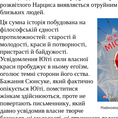
розквітлого Нарциса виявляється отруйним і
близьких людей.
Ця сумна історія побудована на
філософській єдності
протилежностей: старості й
молодості, краси й потворності,
пристрасті й байдужості.
Усвідомлення Юїті сили власної
краси пробуджує в ньому егоїзм,
оголює темні сторони його єства.
Бажання Сюнсуке, який фактично
опікується Юїті, помститися
жінкам здійснюються, проте не
повертають письменнику, який
Найновіш
давно усвідомив власне творче
безсилля, ні молодості, ні втраченого тала