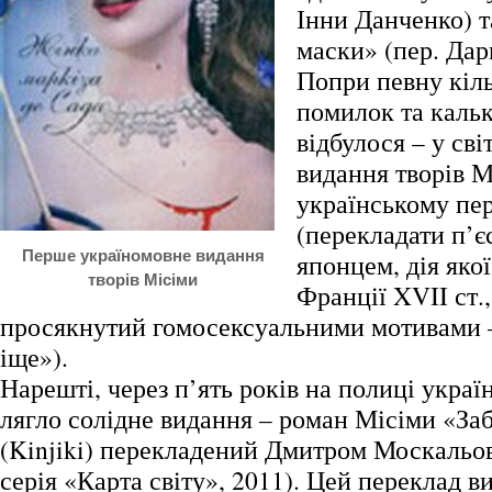
Інни Данченко) т
маски» (пер. Дар
Попри певну кіль
помилок та кальк
відбулося – у св
видання творів М
українському пе
(перекладати п’є
Перше україномовне видання
японцем, дія якої
творів Місіми
Франції XVII ст.,
просякнутий гомосексуальними мотивами –
іще»).
Нарешті, через п’ять років на полиці укра
лягло солідне видання – роман Місіми «За
(Kinjiki) перекладений Дмитром Москальо
серія «Карта світу», 2011). Цей переклад в