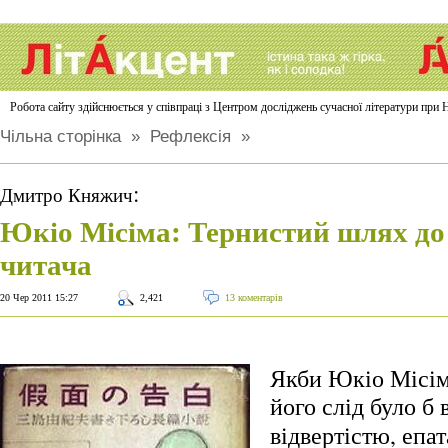
Робота сайту здійснюється у співпраці з Центром досліджень сучасної літератури п
Чільна сторінка
»
Рефлексія
»
:
Дмитро Княжич
Юкіо Місіма: Тернистий шлях до
читача
20 Чер 2011 15:27
2,421
13 коментарів
Якби Юкіо Місім
його слід було б 
відвертістю, епа