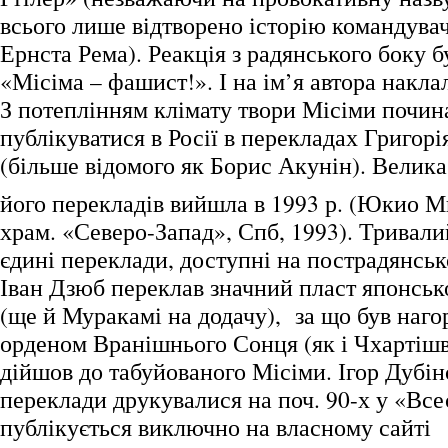
всього лише відтворено історію командува
Ернста Рема). Реакція з радянського боку 
«Місіма – фашист!». І на ім’я автора накла
З потеплінням клімату твори Місіми почи
публікуватися в Росії в перекладах Григорі
(більше відомого як Борис Акунін). Велика
його перекладів вийшла в 1993 р. (Юкио М
храм. «Северо-Запад», Спб, 1993). Тривали
єдині переклади, доступні на пострадянськ
Іван Дзюб переклав значний пласт японськ
(ще й Муракамі на додачу), за що був наг
орденом Вранішнього Сонця (як і Чхартішвіл
дійшов до табуйованого Місіми. Ігор Дубін
переклади друкувалися на поч. 90-х у «Всес
публікується виключно на власному сайті