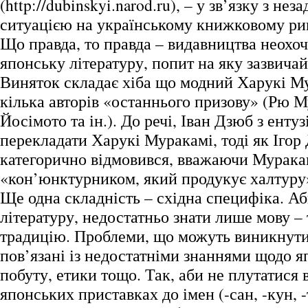
(http://dubinskyi.narod.ru), – у зв’язку з не
ситуацією на українському книжковому ри
Що правда, то правда – видавництва неохоч
японську літературу, попит на яку зазвича
Виняток складає хіба що модний Харукі М
кілька авторів «останнього призову» (Рю 
Йосімото та ін.). До речі, Іван Дзюб з енту
перекладати Харукі Муракамі, тоді як Ігор
категорично відмовився, вважаючи Мурака
«кон’юнктурником, який продукує халтуру
Ще одна складність – східна специфіка. А
літературу, недостатньо знати лише мову – 
традицію. Проблеми, що можуть виникнути
пов’язані із недостатніми знаннями щодо я
побуту, етики тощо. Так, аби не плутатися
японських приставках до імен (-сан, -кун, -