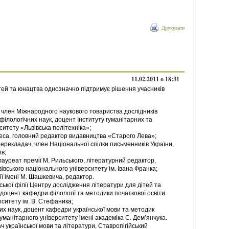
Друкувати
11.02.2011 о 18:31
тей та юнацтва однозначно підтримує рішення учасників
член Міжнародного наукового товариства дослідників
філологічних наук, доцент Інституту гуманітарних та
ситету «Львівська політехніка»;
еса, головний редактор видавництва «Старого Лева»;
ерекладач, член Національної спілки письменників України,
ів;
лауреат премії М. Рильського, літературний редактор,
івського національного університету ім. Івана Франка;
ії імені М. Шашкевича, редактор.
ської філії Центру дослідження літератури для дітей та
 доцент кафедри філології та методики початкової освіти
ситету ім. В. Стефаника;
них наук, доцент кафедри української мови та методик
манітарного університету імені академіка С. Дем’янчyка.
 української мови та літератури, Ставропігійський