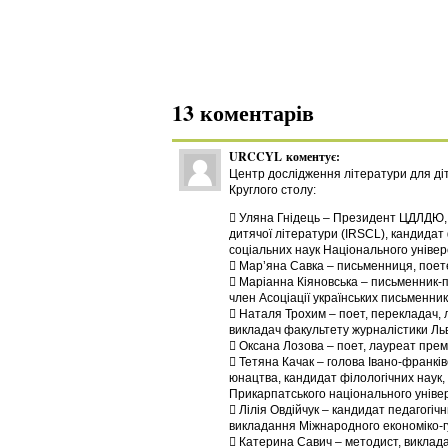
13 коментарів
URCCYL
коментує:
Центр дослідження літератури для ді
Круглого столу:
 Уляна Гнідець – Президент ЦДЛДЮ, 
дитячої літератури (IRSCL), кандидат 
соціальних наук Національного універ
 Мар’яна Савка – письменниця, поет
 Маріанна Кіяновська – письменник-п
член Асоціації українських письменник
 Наталя Трохим – поет, перекладач, 
викладач факультету журналістики Льв
 Оксана Лозова – поет, лауреат прем
 Тетяна Качак – голова Івано-франків
юнацтва, кандидат філологічних наук,
Прикарпатського національного універ
 Лілія Овдійчук – кандидат педагогіч
викладання Міжнародного економіко-гу
 Катерина Савич – методист, викладач