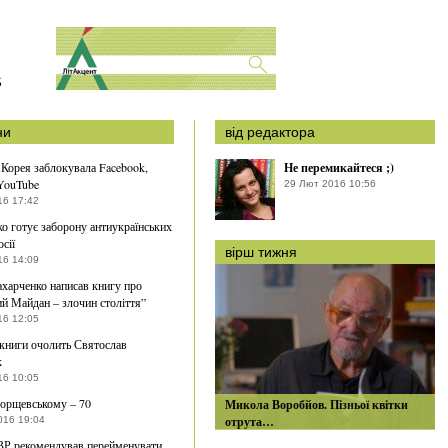
S
ни
від редактора
 Корея заблокувала Facebook,
Не перемикайтеся ;)
 YouTube
29 Лют 2016 10:56
16 17:42
о готує заборону антиукраїнських
осії
вірш тижня
16 14:09
ахарченко написав книгу про
й Майдан – злочин століття”
16 12:05
 книги очолить Святослав
к
16 10:05
орщевському – 70
Микола Воробйов. Пізньої квітки
отрута…
016 19:04
ВР рекомендував перейменувати