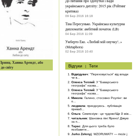
До питання про здобутки і вади
українського дитліту: 2015 рік (Рейтинг
критика)
09 Бер 2016 16:18
Тіна Пересунько. Українська культурна
дипломатія: амбітний початок (LB)
04 Бер 2016 11:09
Умберто Еко. «Любий мій онучку!..»
(Metaphora)
02 Бер 2016 10:40
Принц. Ханна Арендт, або
Відгуки
|
Теги
до світу
Відвідувач
: "Переховується" від влади
чи в...
Олекса Теплий
: У "Баварського
географа" назва...
Олекса Теплий
: У "Баварського
географа" назва...
Микола
: Галино, стосовно Роулінг: ви
о...
людмила
: приєднуюсь . публікація
приваб...
Ольга
: Симпозіум - це чудово!Ще й між...
читальник
: Шановна піні Ярино! Дякую
за п...
Тарас
: Для цього треба було
позбавити...
Jurko Zełenyj
: WZORUWATY — może j