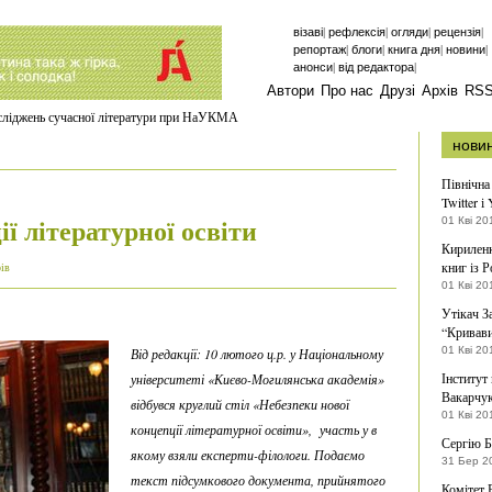
|
|
|
|
візаві
рефлексія
огляди
рецензія
|
|
|
|
репортаж
блоги
книга дня
новини
|
|
анонси
від редактора
Автори
Про нас
Друзі
Архів
RS
осліджень сучасної літератури при НаУКМА
нови
Північна
Twitter і
ї літературної освіти
01 Кві 20
Кириленк
книг із Р
рів
01 Кві 20
Утікач З
“Кривави
01 Кві 20
Від редакції: 10 лютого ц.р. у Національному
Інститут
університеті «Києво-Могилянська академія»
Вакарчу
відбувся круглий стіл «Небезпеки нової
01 Кві 20
концепції літературної освіти», участь у в
Сергію Б
якому взяли експерти-філологи. Подаємо
31 Бер 2
текст підсумкового документа, прийнятого
Комітет 