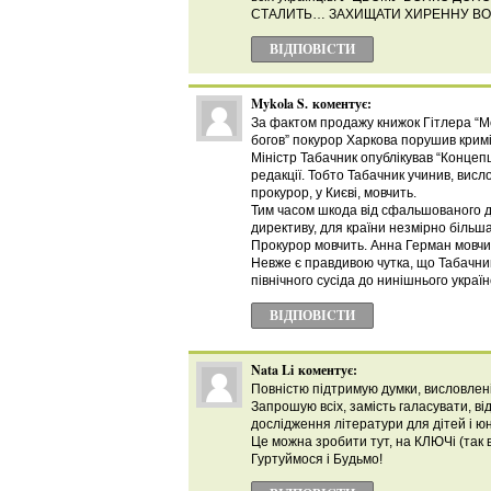
СТАЛИТЬ… ЗАХИЩАТИ ХИРЕННУ ВОЛ
ВІДПОВІCТИ
Mykola S.
коментує:
За фактом продажу книжок Гітлера “Мо
богов” покурор Харкова порушив кримі
Міністр Табачник опублікував “Концепці
редакції. Тобто Табачник учинив, висло
прокурор, у Києві, мовчить.
Тим часом шкода від сфальшованого до
директиву, для країни незмірно більш
Прокурор мовчить. Анна Герман мовчи
Невже є правдивою чутка, що Табачник
північного сусіда до нинішнього украї
ВІДПОВІCТИ
Nata Li
коментує:
Повністю підтримую думки, висловлені
Запрошую всіх, замість галасувати, в
дослідження літератури для дітей і ю
Це можна зробити тут, на КЛЮЧі (так 
Гуртуймося і Будьмо!