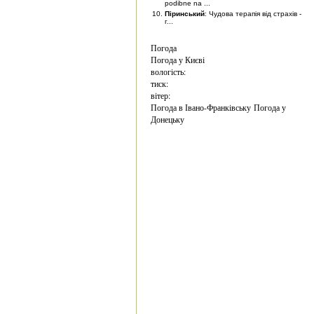
podibne na ...
Піринський
: Чудова терапія від страхів -
г...
Погода
Погода у
Києві
вологість:
тиск:
вітер:
Погода в Івано-Франківську
Погода у
Донецьку