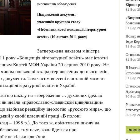
учасниками обговорення.
Кіровогр
31 Бер 2
Підсумковий документ
«Видавни
учасників круглого столу
благочи
31 Бер 2
«Небезпеки нової концепції літературної
Помер но
освіти» (10 лютого 2011 року)
Імре Кер
31 Бер 2
Затверджена наказом міністра
Оголосил
011 року «Концепція літературної освіти» має істотні
31 Бер 2
шенням Колегії МОН України 20 серпня 2010 року. Не
В Івано-
чином посвячені в характер внесених до нього змін,
історичн
го документа. Тим часом внесені в останній момент
31 Бер 2
ізації літературної освіти в Україні.
Оголоше
Арсенал
світню школу на «збереження … духовних ідеалів
30 Бер 2
ти як ідеали «православно-славянской цивилизации»
У школах
, що відбиває реакційну ідеологію «русского мира», що
літерату
ький у своїй класичній праці «В полоні
30 Бер 2
клад – 1998 р.). До того ж, орієнтувати школу на
небезпечна, тим паче, коли йдеться про
анон
ї є не тільки слов’яни.