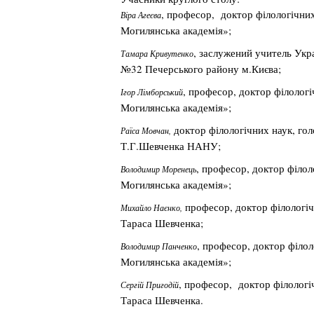
, професор, доктор філологічни
Віра Агеєва
Могилянська академія»;
, заслужений учитель Укра
Тамара Кривутенко
№32 Печерського району м.Києва;
, професор, доктор філолог
Ігор Лімборський
Могилянська академія»;
доктор філологічних наук, гол
Раїса Мовчан,
Т.Г.Шевченка НАНУ;
, професор, доктор філол
Володимир Моренець
Могилянська академія»;
професор, доктор філологіч
Михайло Наєнко,
Тараса Шевченка;
, професор, доктор філол
Володимир Панченко
Могилянська академія»;
, професор, доктор філологі
Сергій Пригодій
Тараса Шевченка.