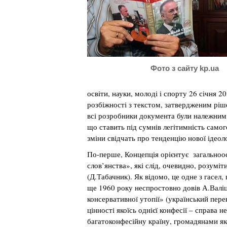
Фото з сайту kp.ua
освіти, науки, молоді і спорту 26 січня 2
розбіжності з текстом, затвердженим рі
всі розробники документа були належним 
що ставить під сумнів легітимність само
зміни свідчать про тенденцію нової ідеолог
По-перше, Концепція орієнтує загальноо
слов’янства», які слід, очевидно, розумі
(Д.Табачник). Як відомо, це одне з гасел
ще 1960 року неспростовно довів А.Валіц
консервативної утопії» (український пере
цінності якоїсь однієї конфесії – справа 
багатоконфесійну країну, громадянами яко