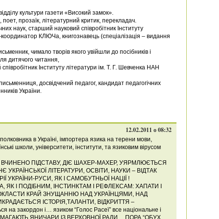
 відділу культури газети «Високий замок».
 поет, прозаїк, літературний критик, перекладач.
них наук, старший науковий співробітник Інституту
-координатор КЛЮЧа, книгознавець (спеціалізація – видання
исьменник, чимало творів якого увійшли до посібників і
для дитячого читання,
співробітник Інституту літератури ім. Т. Г. Шевченка НАН
письменниця, досвідчений педагог, кандидат педагогічних
нників України.
12.02.2011 о 08:32
полковника в Україні, імпортера язика на терени мови,
їнські школи, університети, інститути, та язиковим вірусом
– ВЧИНЕНО ПІДСТАВУ, ДІЄ ШАХЕР-МАХЕР, УЯРМЛЮЄТЬСЯ
 УКРАЇНСЬКОЇ ЛІТЕРАТУРИ, ОСВІТИ, НАУКИ – ВІДТАК
Ї УКРАЇНИ-РУСИ, ЯК І САМОБУТНЬОЇ НАЦІЇ !
, ЯК І ПОДІБНИМ, ІНСТИНКТАМ І РЕФЛЕКСАМ: ХАПАТИ І
ПОКЛАСТИ КРАЙ ЗНУЩАННЮ НАД УКРАЇНЦЯМИ, НАД
 ВИКРАДАЄТЬСЯ ІСТОРІЯ,ТАЛАНТИ, ВІДКРИТТЯ –
 на закордон і… язиком “Голос Расеї” все національне і
ОПОМАГАЮТЬ ЯНИЧАРИ ІЗ ВЕРХОВНОЇ РАДИ… ПОРА “ОБУХ