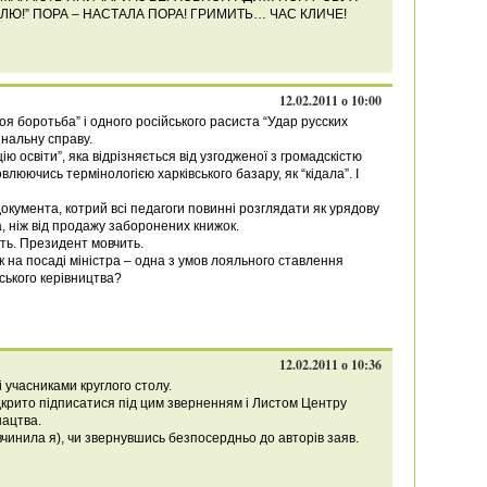
Ю!” ПОРА – НАСТАЛА ПОРА! ГРИМИТЬ… ЧАС КЛИЧЕ!
12.02.2011 о 10:00
я боротьба” і одного російського расиста “Удар русских
нальну справу.
ю освіти”, яка відрізняється від узгодженої з громадскістю
влюючись термінологією харківського базару, як “кідала”. І
кумента, котрий всі педагоги повинні розглядати як урядову
а, ніж від продажу заборонених книжок.
ть. Президент мовчить.
 на посаді міністра – одна з умов лояльного ставлення
нського керівництва?
12.02.2011 о 10:36
 учасниками круглого столу.
ідкрито підписатися під цим зверненням і Листом Центру
нацтва.
вчинила я), чи звернувшись безпосердньо до авторів заяв.