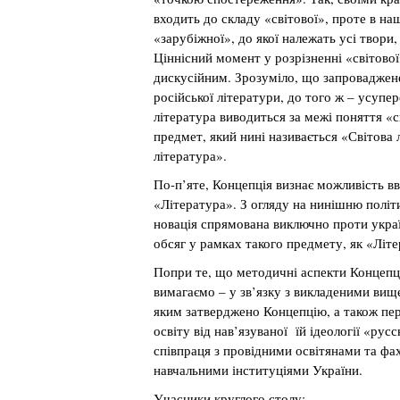
входить до складу «світової», проте в на
«зарубіжної», до якої належать усі твори,
Ціннісний момент у розрізненні «світової
дискусійним. Зрозуміло, що запроваджене
російської літератури, до того ж – усупер
література виводиться за межі поняття «с
предмет, який нині називається «Світова 
література».
По-п’яте, Концепція визнає можливість в
«Література». З огляду на нинішню політи
новація спрямована виключно проти українс
обсяг у рамках такого предмету, як «Літе
Попри те, що методичні аспекти Концепці
вимагаємо – у зв’язку з викладеними вище
яким затверджено Концепцію, а також пере
освіту від нав’язуваної їй ідеології «ру
співпраця з провідними освітянами та фа
навчальними інституціями України.
Учасники круглого столу: