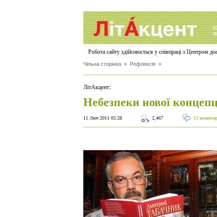
Робота сайту здійснюється у співпраці з Центром д
Чільна сторінка
»
Рефлексія
»
:
ЛітАкцент
Небезпеки нової концепці
11 Лют 2011 05:28
2,467
13 комента