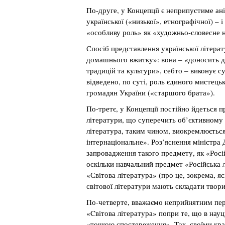
По-друге, у Концепції є неприпустиме ані
української («низької», етнографічної) – і
«особливу роль» як «художньо-словесне н
Спосіб представлення української літерат
домашнього вжитку»: вона – «доносить д
традицій та культури», себто – виконує с
відведено, по суті, роль єдиного мистец
громадян України («старшого брата»).
По-третє, у Концепції постійно йдеться пр
літератури, що суперечить об’єктивному
література, таким чином, виокремлюється
інтернаціональне». Роз’яснення міністра
запровадження такого предмету, як «Росі
оскільки навчальний предмет «Російська 
«Світова література» (про це, зокрема, я
світової літератури мають складати твори
По-четверте, вважаємо неприйнятним пер
«Cвітова література» попри те, що в науц
«точкою спостереження». Так, своїми кр