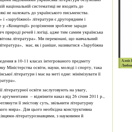
шій національній систематиці не входить до
 які не належать до українського письменства.
» і «зарубіжної» літератури є другорядним і
 у «Концепції» розрізнення зроблене заради
еч природі речей і логіці, адже тим самим українська
вітова література». Ми переконані, що навчальний
література», має, як і раніше, називатися «Зарубіжна
ведення в 10-11 класах інтегрованого предмету
Алоїз 
Любов 
ку Міністерства освіти, науки, молоді і спорту, така
ької літератури і має на меті одне: мінімізувати її
ратура».
ї літературної освіти заслуговують на увагу,
 аргументами – відмінити наказ від 26 січня 2011 р.,
глянути її змістову суть, звільнити літературну
сского мира». Для цього необхідна конструктивна
хівцями-літературознавцями, з науковими й