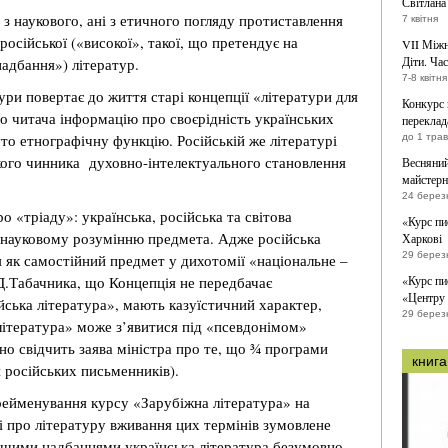
Світлана
 з наукового, ані з етичного погляду протиставлення
7 квітня
 російської («високої», такої, що претендує на
VII Міжн
Діти. Час
адбання») літератур.
7-8 квітня
ури повертає до життя старі концепції «літератури для
Конкурс
о читача інформацію про своєрідність українських
переклад
уто етнографічну функцію. Російській же літературі
до 1 тра
ького чинника духовно-інтелектуального становлення
Весняний
майстерн
24 березн
о «тріаду»: українська, російська та світова
«Курс пи
 науковому розумінню предмета. Адже російська
Харкові
29 березн
 як самостійний предмет у дихотомії «національне –
 Д.Табачника, що Концепція не передбачає
«Курс пи
«Центру 
йська література», мають казуїстичний характер,
29 березн
література» може з’явитися під «псевдонімом»
сно свідчить заява міністра про те, що ¾ програми
книга
 російських письменників).
ейменування курсу «Зарубіжна література» на
і про літературу вживання цих термінів зумовлене
ащими надбаннями українська література безумовно