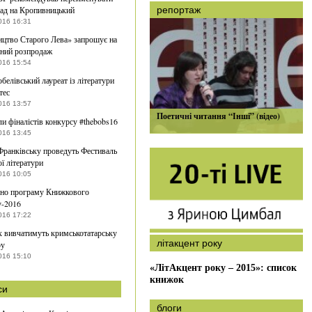
ад на Кропивницький
репортаж
016 16:31
цтво Старого Лева» запрошує на
нний розпродаж
016 15:54
белівський лауреат із літератури
тес
016 13:57
Поетичні читання “Інші” (відео)
и фіналістів конкурсу #thebobs16
016 13:45
Франківську проведуть Фестиваль
ої літератури
016 10:05
но програму Книжкового
у-2016
016 17:22
 вивчатимуть кримськотатарську
літакцент року
ру
016 15:10
«ЛітАкцент року – 2015»: список
книжок
си
блоги