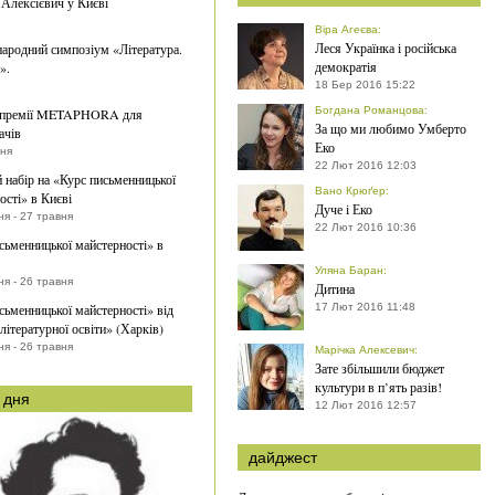
 Алексієвич у Києві
Віра Агеєва
:
Леся Українка і російська
ародний симпозіум «Література.
демократія
».
18 Бер 2016 15:22
Богдана Романцова
:
 премії METAPHORA для
За що ми любимо Умберто
ачів
Еко
вня
22 Лют 2016 12:03
 набір на «Курс письменницької
Вано Крюґер
:
ості» в Києві
Дуче і Еко
я - 27 травня
22 Лют 2016 10:36
сьменницької майстерності» в
Уляна Баран
:
я - 26 травня
Дитина
сьменницької майстерності» від
17 Лют 2016 11:48
літературної освіти» (Харків)
я - 26 травня
Марічка Алексевич
:
Зате збільшили бюджет
культури в п’ять разів!
 дня
12 Лют 2016 12:57
дайджест