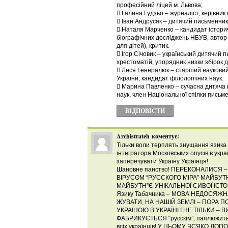
професійний ліцей м. Львова;
 Галина Гудзьо – журналіст, керівник
 Іван Андрусяк – дитячий письменник,
 Наталя Марченко – кандидат історич
біографічних досліджень НБУВ, автор
для дітей), критик.
 Ігор Січовик – український дитячий п
хрестоматій, упорядник низки збірок 
 Леся Генералюк – старший науковий 
України, кандидат філологічних наук.
 Марина Павленко – сучасна дитяча 
наук, член Національної спілки письме
ВІДПОВІCТИ
Archistrateh
коментує:
Тільки воли терплять знущання язика 
інтегратора Московських опусів в укра
заперечувати Україну Українця!
Шановне панство! ПЕРЕКОНАЛИСЯ 
ВІРУСОМ “РУССКОГО МІРА” МАЙБУТНЄ
МАЙБУТН”Є УНІКАЛЬНОЇ СИВОЇ ІСТОРІ
Язику Табачника – МОВА НЕДОСЯЖНА
ЖУВАТИ, НА НАШІЙ ЗЕМЛІ – ПОРА 
УКРАЇНОЮ В УКРАЇНІ І НЕ ТІЛЬКИ –
ФАБРИКУЄТЬСЯ “русскім”; паплюжиться
всіх українців! У ЦЬОМУ ВСЯКО Д