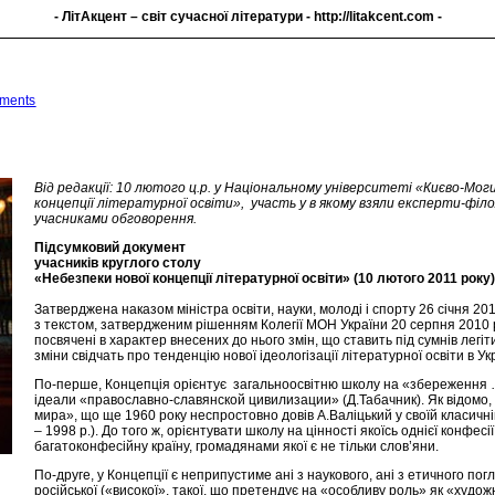
- ЛітАкцент – світ сучасної літератури -
http://litakcent.com
-
и
ments
Від редакції: 10 лютого ц.р. у Національному університеті «Києво-Мог
концепції літературної освіти», участь у в якому взяли експерти-фі
учасниками обговорення.
Підсумковий документ
учасників круглого столу
«Небезпеки нової концепції літературної освіти» (10 лютого 2011 року
Затверджена наказом міністра освіти, науки, молоді і спорту 26 січня 20
з текстом, затвердженим рішенням Колегії МОН України 20 серпня 2010 
посвячені в характер внесених до нього змін, що ставить під сумнів легі
зміни свідчать про тенденцію нової ідеологізації літературної освіти в Укр
По-перше, Концепція орієнтує загальноосвітню школу на «збереження … д
ідеали «православно-славянской цивилизации» (Д.Табачник). Як відомо, ц
мира», що ще 1960 року неспростовно довів А.Валіцький у своїй класичні
– 1998 р.). До того ж, орієнтувати школу на цінності якоїсь однієї конфе
багатоконфесійну країну, громадянами якої є не тільки слов’яни.
По-друге, у Концепції є неприпустиме ані з наукового, ані з етичного пог
російської («високої», такої, що претендує на «особливу роль» як «худо