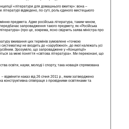
онцепції «літератури для домашнього вжитку»: вона –
е літературі відведено, по суті, роль єдиного мистецького
зумінню предмета. Адже російська література, таким чином,
 передбачає запровадження такого предмету, як «Російська
ітература» (про це, зокрема, ясно свідчить заява міністра про
ратуру вживання цих термінів зумовлене «точкою
систематиці не входить до «зарубіжної», до якої належать усі
скусійним. Зрозуміло, що запроваджене у «Концепції»
диться за межі поняття «світова література». Ми переконані, що
тва освіти, науки, молоді і спорту, така новація спрямована
– відмінити наказ від 26 січня 2011 р., яким затверджено
ідна конструктивна співпраця з провідними освітянами та