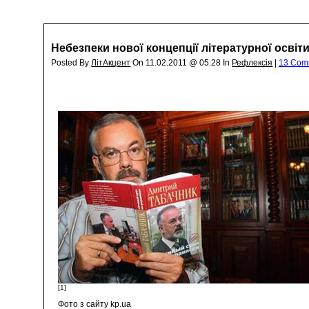
Небезпеки нової концепції літературної освіт
Posted By
ЛітАкцент
On 11.02.2011 @ 05:28 In
Рефлексія
|
13 Com
[1]
Фото з сайту kp.ua