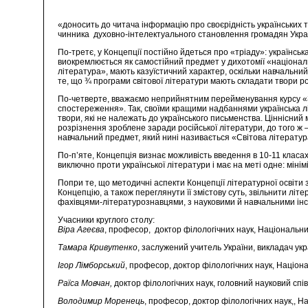
«доносить до читача інформацію про своєрідність українських тр
чинника духовно-інтелектуального становлення громадян Укра
По-третє, у Концепції постійно йдеться про «тріаду»: українсь
виокремлюється як самостійний предмет у дихотомії «націонал
література», мають казуїстичний характер, оскільки навчальний
те, що ¾ програми світової літератури мають складати твори ро
По-четверте, вважаємо неприйнятним перейменування курсу «За
спостереження». Так, своїми кращими надбаннями українська літ
твори, які не належать до українського письменства. Ціннісний
розрізнення зроблене заради російської літератури, до того ж 
навчальний предмет, який нині називається «Світова літератур
По-п’яте, Концепція визнає можливість введення в 10-11 класах
виключно проти української літератури і має на меті одне: мінім
Попри те, що методичні аспекти Концепції літературної освіти 
Концепцію, а також переглянути її змістову суть, звільнити літ
фахівцями-літературознавцями, з науковими й навчальними інс
Учасники круглого столу:
Віра Агеєва
, професор, доктор філологічних наук, Національн
Тамара Кривутенко
, заслужений учитель України, викладач укр
Ігор Лімборський
, професор, доктор філологічних наук, Націо
Раїса Мовчан,
доктор філологічних наук, головний науковий спів
Володимир Моренець
, професор, доктор філологічних наук,, 