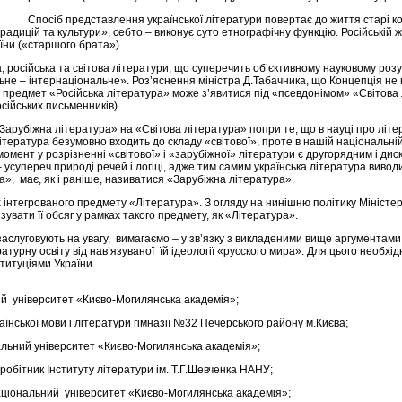
Спосіб представлення української літератури повертає до життя старі к
адицій та культури», себто – виконує суто етнографічну функцію. Російській ж
їни («старшого брата»).
ка, російська та світова літератури, що суперечить об’єктивному науковому ро
ьне – інтернаціональне». Роз’яснення міністра Д.Табачника, що Концепція не
 предмет «Російська література» може з’явитися під «псевдонімом» «Світова л
сійських письменників).
рубіжна література» на «Cвітова література» попри те, що в науці про літе
ература безумовно входить до складу «світової», проте в нашій національній 
 момент у розрізненні «світової» і «зарубіжної» літератури є другорядним і ди
– усупереч природі речей і логіці, адже тим самим українська література виво
а», має, як і раніше, називатися «Зарубіжна література».
 інтегрованого предмету «Література». З огляду на нинішню політику Міністерс
ізувати її обсяг у рамках такого предмету, як «Література».
заслуговують на увагу, вимагаємо – у зв’язку з викладеними вище аргументами 
ературну освіту від нав’язуваної їй ідеології «русского мира». Для цього необх
титуціями України.
ий університет «Києво-Могилянська академія»;
аїнської мови і літератури гімназії №32 Печерського району м.Києва;
нальний університет «Києво-Могилянська академія»;
робітник Інституту літератури ім. Т.Г.Шевченка НАНУ;
Національний університет «Києво-Могилянська академія»;