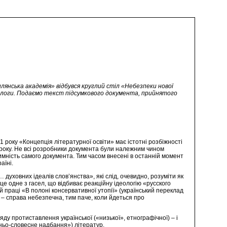
илянська академія» відбувся круглий стіл «Небезпеки нової
лологи. Подаємо текст підсумкового документа, прийнятого
)
11 року «Концепція літературної освіти» має істотні розбіжності
року. Не всі розробники документа були належним чином
тимність самого документа. Тим часом внесені в останній момент
аїні.
уховних ідеалів слов’янства», які слід, очевидно, розуміти як
е одне з гасел, що відбиває реакційну ідеологію «русского
й праці «В полоні консервативної утопії» (український переклад
сії – справа небезпечна, тим паче, коли йдеться про
ляду протиставлення української («низької», етнографічної) – і
жньо-словесне надбання») літератур.