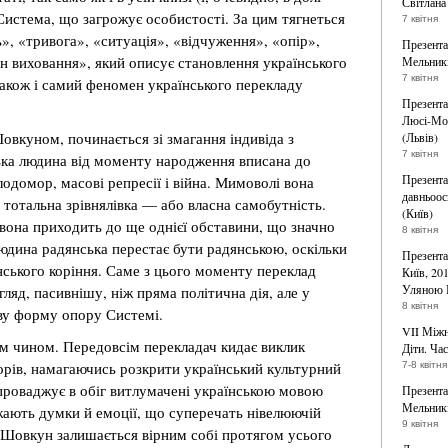
Світлана
 Система, що загрожує особистості. За цим тягнеться
7 квітня
», «тривога», «ситуація», «відчуження», «опір»,
Презента
н виховання», який описує становлення українського
Мельникі
7 квітня
акож і самий феномен українського перекладу
Презента
Люсі-Мод
овкуном, починається зі змагання індивіда з
(Львів)
7 квітня
ька людина від моменту народження вписана до
Презента
одомор, масові репресії і війна. Мимоволі вона
давньоос
тотальна зрівнялівка — або власна самобутність.
(Київ)
вона приходить до ще однієї обставини, що значно
8 квітня
людина радянська перестає бути радянською, оскільки
Презента
ського коріння. Саме з цього моменту переклад
Київ, 20
Уляною 
ляд, пасивнішу, ніж пряма політична дія, але у
8 квітня
єву форму опору Системі.
VII Міжн
им чином. Передовсім перекладач кидає виклик
Діти. Час
рів, намагаючись розкрити український культурний
7-8 квітня
проваджує в обіг витлумачені українською мовою
Презента
Мельникі
ажають думки й емоції, що суперечать нівелюючій
9 квітня
 Шовкун залишається вірним собі протягом усього