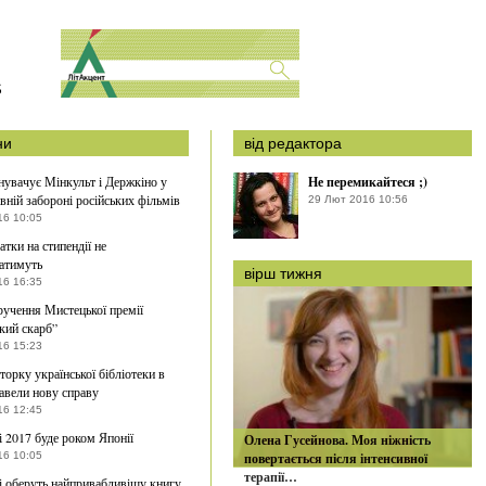
S
ни
від редактора
увачує Мінкульт і Держкіно у
Не перемикайтеся ;)
авній забороні російських фільмів
29 Лют 2016 10:56
16 10:05
атки на стипендії не
атимуть
вірш тижня
16 16:35
ручення Мистецької премії
кий скарб”
16 15:23
торку української бібліотеки в
авели нову справу
16 12:45
і 2017 буде роком Японії
Олена Гусейнова. Моя ніжність
16 10:05
повертається після інтенсивної
терапії…
і оберуть найпривабливішу книгу