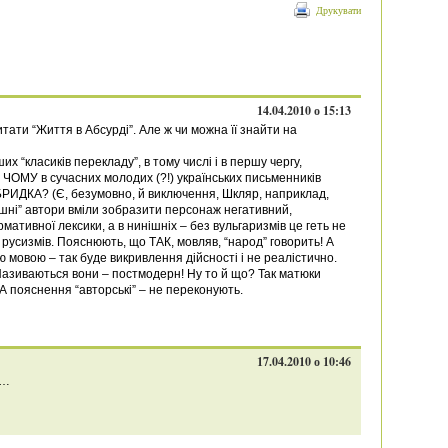
Друкувати
14.04.2010 о 15:13
тати “Життя в Абсурді”. Але ж чи можна її знайти на
х “класиків перекладу”, в тому числі і в першу чергу,
, ЧОМУ в сучасних молодих (?!) українських письменників
– БРИДКА? (Є, безумовно, й виключення, Шкляр, наприклад,
ні” автори вміли зобразити персонаж негативний,
ативної лексики, а в нинішніх – без вульгаризмів це геть не
 русизмів. Пояснюють, що ТАК, мовляв, “народ” говорить! А
мовою – так буде викривлення дійсності і не реалістично.
Називаються вони – постмодерн! Ну то й що? Так матюки
 А пояснення “авторські” – не переконують.
17.04.2010 о 10:46
к…