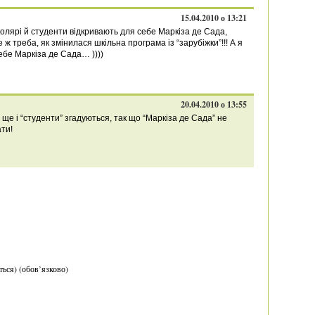
15.04.2010 о 13:21
колярі й студенти відкривають для себе Маркіза де Сада,
ж треба, як змінилася шкільна програма із “зарубіжки”!!! А я
ебе Маркіза де Сада… ))))
20.04.2010 о 13:55
 ще і “студенти” згадуються, так що “Маркіза де Сада” не
ти!
ться) (обов’язково)
.