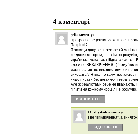
4 коментарі
gelia
коментує:
Прекрасна рецензія! Захотілося прочи
Петрівці?
Я завжди дивуюся прекрасній мові наши
згаданих автором, і зовсім не розумію
українська мова така бідна, а часто 
але ж це ВИКЛЮЧЕННЯ!!!) Чому “колиш
маргінесний, не використовуючи ненорм
виходить!? Я вже не кажу про засилля
якщо писати бездоганню літературною 
Але ж реалістами себе не вважають. 
ліпити на кожному кроці? Не розумію.
ВІДПОВІCТИ
D.Tchystiak
коментує:
І не “виключення”, а винято
ВІДПОВІCТИ