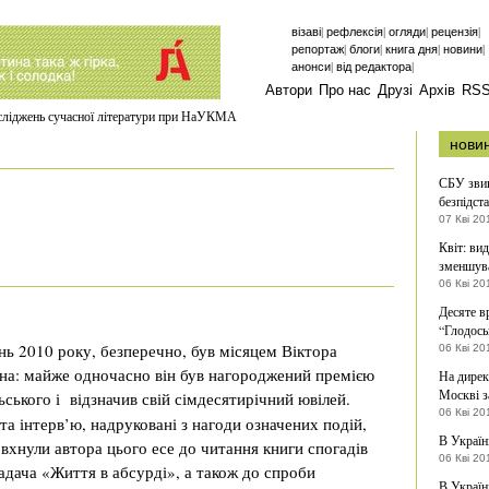
|
|
|
|
візаві
рефлексія
огляди
рецензія
|
|
|
|
репортаж
блоги
книга дня
новини
|
|
анонси
від редактора
Автори
Про нас
Друзі
Архів
RS
осліджень сучасної літератури при НаУКМА
нови
СБУ звин
безпідст
07 Кві 20
Квіт: вид
зменшув
06 Кві 20
Десяте в
“Глодось
нь 2010 року, безперечно, був місяцем Віктора
06 Кві 20
а: майже одночасно він був нагороджений премією
На дирек
Москві з
ьського і відзначив свій сімдесятирічний ювілей.
06 Кві 20
 та інтерв’ю, надруковані з нагоди означених подій,
В Україн
вхнули автора цього есе до читання книги спогадів
06 Кві 20
адача «Життя в абсурді», а також до спроби
В Україн