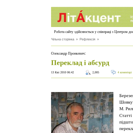
Робота сайту здійснюється у співпраці з Центром д
Чільна сторінка
»
Рефлексія
»
:
Олександр Пронкевич
Переклад і абсурд
13 Кві 2010 06:42
2,005
4 коментарі
Березе
Шовкун
М. Рил
Статті
підшто
перекл