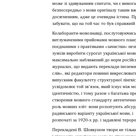
може зі здивуванням спитати, чи є вимог
безпосередньо з мови оригіналу таким вж
досягненням, адже це очевидна істина. П
забувати, що на той час то був справжній
Колаборанти-мовознавці, послуговуючись
витлумаченими прийомами мовного план
поєднаними з практиками «зачистки» нез
зуміли виробити сурогат української мов
максимально наближений до норм російсь
журналах, що видають переклади іноземн
слів», які редактори повинні викреслюват
випускник факультету структурної лінгві
усвідомлює той зв’язок, який існує між м
ідентичністю, і тому разом з багатьма п
створення мовного стандарту автентичної
роль мовних еліт: вони розхитують абсур
радянського варіанту української мови, 
розпочаті за 1920-х рр. і задавлені терор
Перекладені В. Шовкуном твори не тільки