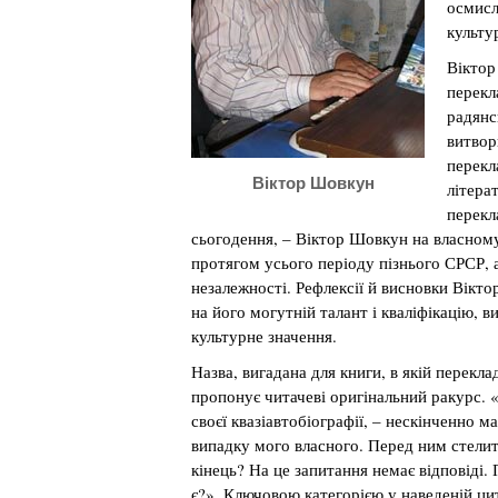
осмисл
культу
Віктор
перекл
радянс
витвор
перекл
Віктор Шовкун
літера
перекл
сьогодення, – Віктор Шовкун на власному
протягом усього періоду пізнього СРСР, 
незалежності. Рефлексії й висновки Вікт
на його могутній талант і кваліфікацію, в
культурне значення.
Назва, вигадана для книги, в якій перекла
пропонує читачеві оригінальний ракурс. 
своєї квазіавтобіографії, – нескінченно 
випадку мого власного. Перед ним стелит
кінець? На це запитання немає відповіді. 
є?». Ключовою категорією у наведеній цитат