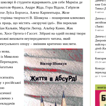
Дитяча с
 школярі й студенти відкривають для себе Маркіза де
книг Елі
Анатоля Франса, Андре Жіда, Гора Відала, Габріеля
Тимка (Д
рхе Луїса Борхеса, Алехо Карпентьєра, Жозе
9 квітня
 сторінка творчості В. Шовкуна – поширення ключових
Дитяча с
 праць, що містять «незручні ідеї». Він переклав
англійськ
(Львів)
 Жан Кальвін, Мартін Лютер, Альбер Камю, Жак
9 квітня
, Хосе Ортега-і-Гассет. Зібрані на одній полиці твори
Дитяча с
ожні виховати неупередженого читача, який
Джеронім
лектуального опору – вмінням критично мислити.
майстер-
дітей (Ки
а мова,
9 квітня
 із Миколою
Книгарня
 Перепадею,
20-24 кві
багатьма
Конкурс
переклад
есятиліть
до 1 тра
 з російської
вою
книга
ксичної
ключно з
екладачів