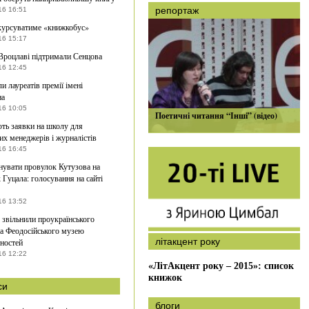
репортаж
16 16:51
курсуватиме «книжкобус»
16 15:17
Вроцлаві підтримали Сенцова
16 12:45
и лауреатів премії імені
на
16 10:05
Поетичні читання “Інші” (відео)
ь заявки на школу для
их менеджерів і журналістів
16 16:45
увати провулок Кутузова на
 Гуцала: голосування на сайті
16 13:52
звільнили проукраїнського
а Феодосійського музею
літакцент року
ностей
16 12:22
«ЛітАкцент року – 2015»: список
книжок
си
блоги