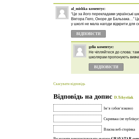
al_mishka
коментує:
“Це за його перекладами українські ш
Віктора Гюго, Оноре де Бальзака…” Це 
у школі не мала нагоди відкрити для с
ВІДПОВІCТИ
gelia
коментує:
Не чіпляйтеся до слова: там
школярам пропонують вивча
ВІДПОВІCТИ
Скасувати відповідь
Відповідь на допис
D.Tchystiak
Ім’я (обов’язково)
Скринька (не публікує
Власна веб-сторінка
Ви можете використовувати аватари
GRAVATAR.com