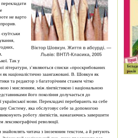
а перекладати
е
роте не варто
 прорив.
 єзуїтськи
ування,
годних,
Віктор Шовкун. Життя в абсурді. —
и,
Львів: ВНТЛ-Класика, 2005
кої. Так у
Белад
ої літератури, з’являються списки «проскрибованих
років
и як націоналістично заангажовані. В. Шовкун як
стики та редактор з багаторічним стажем чітко
овою і мисленням, між лінгвістикою і національною
редставниками його покоління долучається до
 української мови. Перекладачі перебирають на себе
дну Систему, яка обслуговує себе за допомогою
і виконують роботу лінгвістів, намагаючись завершити
ом лексикографічні революції.
 знайомлять читача з іноземним текстом, а й рятують