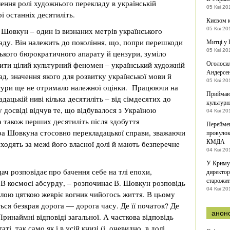
ення ролі художнього перекладу в українській
05 Кві 20
рі останніх десятиліть.
Києвом 
 Шовкун – один із визнаних метрів українського
05 Кві 20
аду. Він належить до покоління, що, попри перешкоди
Митці у 
05 Кві 20
ького бюрократичного апарату й цензури, зуміло
Оголосил
ити цілий культурний феномен – український художній
Андерсе
ад, значення якого для розвитку української мови й
05 Кві 20
тури ще не отримало належної оцінки. Працюючи на
Приймают
адацькій ниві кілька десятиліть – від сімдесятих до
культурн
 досвіді відчув те, що відбувалося з Україною
04 Кві 20
а також перших десятиліть після здобуття
Переймен
ора Шовкуна стосовно перекладацької справи, зважаючи
провулок
КМДА
иходять за межі його власної долі й мають безперечне
04 Кві 20
У Криму 
дач розповідає про бачення себе на тлі епохи,
директор
старожит
«В космосі абсурду, – розпочинає В. Шовкун розповідь
04 Кві 20
малою цяткою жевріє вогник чийогось життя. В цьому
ься безкрая дорога — дорога часу. Де її початок? Де
анон
Принаймні відповіді загальної. А часткова відповідь
і, так само як і в усій книзі (і, очевидно, в долі