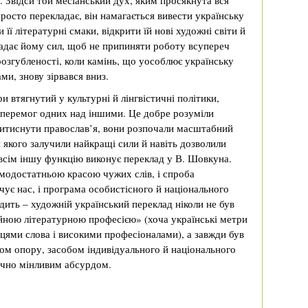
у. Звідси той месіанський дух, яким просякнута вся
росто перекладає, він намагається вивести українську
 її літературні смаки, відкрити їй нові художні світи й
ї надає йому сил, щоб не припиняти роботу всупереч
озгубленості, коли камінь, що уособлює українську
ми, знову зірвався вниз.
 втягнутий у культурні й лінгвістичні політики,
 перемог одних над іншими. Це добре розуміли
витиснути православ’я, вони розпочали масштабний
 якого залучили найкращі сили й навіть дозволили
всім іншу функцію виконує переклад у В. Шовкуна.
амодостатньою красою чужих слів, і спроба
ує нас, і програма особистісного й національного
ить – художній український переклад ніколи не був
ною літературною професією» (хоча українські метри
цями слова і високими професіоналами), а завжди був
хом опору, засобом індивідуального й національного
ічно мінливим абсурдом.