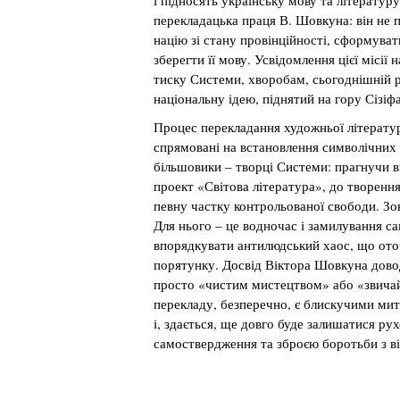
і підносять українську мову та літератур
перекладацька праця В. Шовкуна: він не п
націю зі стану провінційності, сформувати
зберегти її мову. Усвідомлення цієї місі
тиску Системи, хворобам, сьогоднішній р
національну ідею, піднятий на гору Сізіфа
Процес перекладання художньої літератури
спрямовані на встановлення символічних
більшовики – творці Системи: прагнучи 
проект «Світова література», до творення
певну частку контрольованої свободи. Зо
Для нього – це водночас і замилування с
впорядкувати антилюдський хаос, що оточ
порятунку. Досвід Віктора Шовкуна довод
просто «чистим мистецтвом» або «звичай
перекладу, безперечно, є блискучими мит
і, здається, ще довго буде залишатися ру
самоствердження та зброєю боротьби з в