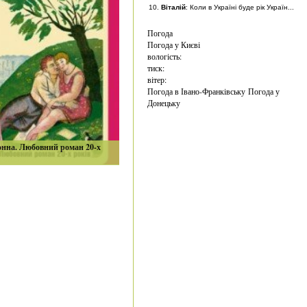
Віталій
: Коли в Україні буде рік Україн...
Погода
Погода у
Києві
вологість:
тиск:
вітер:
Погода в Івано-Франківську
Погода у
Донецьку
онна. Любовний роман 20-х