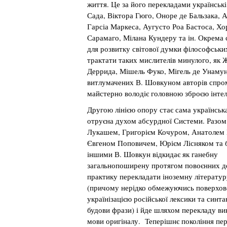
життя. Це за його перекладами українські
Сада, Віктора Гюго, Оноре де Бальзака, 
Гарсіа Маркеса, Аугусто Роа Бастоса, Хо
Сарамаго, Мілана Кундеру та ін. Окрема
для розвитку світової думки філософських
трактати таких мислителів минулого, як
Деррида, Мішель Фуко, Мігель де Унамуно
витлумачених В. Шовкуном авторів спром
майстерно володіє головною зброєю інте
Другою лінією опору стає сама українськ
отруєна духом абсурдної Системи. Разом
Лукашем, Григорієм Кочуром, Анатолем
Євгеном Поповичем, Юрієм Лісняком та 
іншими В. Шовкун відкидає як ганебну
загальнопоширену протягом повоєнних д
практику перекладати іноземну літературу
(причому нерідко обмежуючись поверхо
українізацією російської лексики та синта
будови фрази) і йде шляхом перекладу ви
мови оригіналу. Теперішнє покоління пер