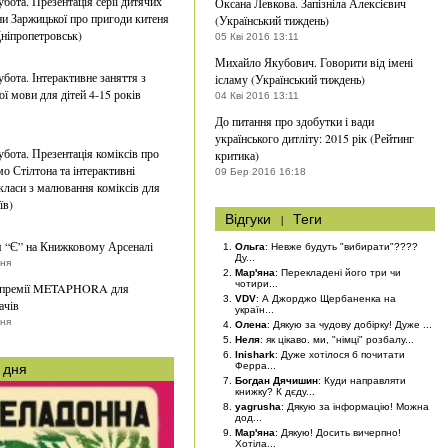
убота. Презентація серії дитячих
Оксана Левкова. Запізніла Алексієвич
ни Заржицької про пригоди китеня
(Український тиждень)
ніпропетровськ)
05 Кві 2016 13:11
Михайло Якубович. Говорити від імені
убота. Інтерактивне заняття з
ісламу (Український тиждень)
ої мови для дітей 4-15 років
04 Кві 2016 13:11
До питання про здобутки і вади
українського дитліту: 2015 рік (Рейтинг
убота. Презентація коміксів про
критика)
о Стілтона та інтерактивні
09 Бер 2016 16:18
класи з малювання коміксів для
їв)
Відгуки
|
Теги
 “Є” на Книжковому Арсеналі
Ольга
: Невже будуть "вибирати"????
Ду...
тня
Мар'яна
: Перекладені його три чи
чотири...
 премії METAPHORA для
VDV
: А Джорджо Щербаненка на
ачів
україн...
вня
Олена
: Дякую за чудову добірку! Дуже ...
Неля
: як цікаво. ми, "німці" розбалу...
Inishark
: Дуже хотілося б почитати
Ферра...
 дня
Богдан Дячишин
: Куди направляти
книжку? К дєду...
yagrusha
: Дякую за інформацію! Можна
дод...
Мар'яна
: Дякую! Досить вичерпно!
Хотіла...