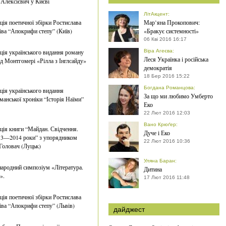
 Алексієвич у Києві
ЛітАкцент
:
ція поетичної збірки Ростислава
Мар’яна Прокопович:
ва “Апокрифи степу” (Київ)
«Бракує системності»
06 Кві 2016 16:17
ція українського видання роману
Віра Агеєва
:
Леся Українка і російська
 Монтгомері «Рілла з Інглсайду»
демократія
18 Бер 2016 15:22
Богдана Романцова
:
ція українського видання
За що ми любимо Умберто
манської хроніки “Історія Наїми”
Еко
22 Лют 2016 12:03
Вано Крюґер
:
ція книги “Майдан. Свідчення.
Дуче і Еко
13—2014 роки” з упорядником
22 Лют 2016 10:36
Головач (Луцьк)
Уляна Баран
:
ародний симпозіум «Література.
Дитина
».
17 Лют 2016 11:48
ція поетичної збірки Ростислава
ва “Апокрифи степу” (Львів)
дайджест