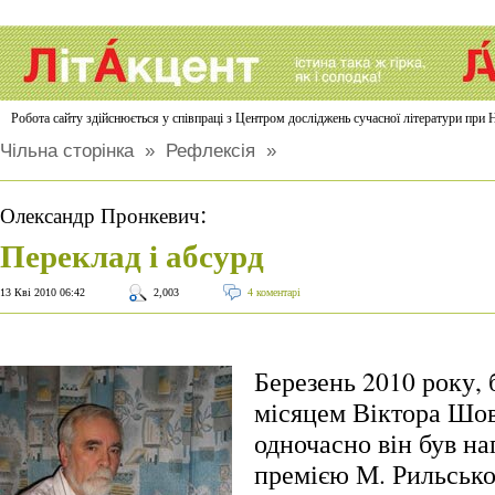
Робота сайту здійснюється у співпраці з Центром досліджень сучасної літератури п
Чільна сторінка
»
Рефлексія
»
:
Олександр Пронкевич
Переклад і абсурд
13 Кві 2010 06:42
2,003
4 коментарі
Березень 2010 року, 
місяцем Віктора Шо
одночасно він був н
премією М. Рильсько