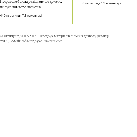
Петровської стала успішною ще до того,
//
788 перегляди
3 коментарі
як була повністю написана
//
440 перегляди
2 коментарі
© Літакцент, 2007-2016
.
Передрук матеріалів тільки з дозволу редакції.
тел.:
,
, е-маіl:
redaktor(вухо)litakcent.com