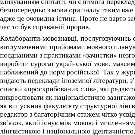
здивуванням спитати, чи є вимога переклад
безпосередньо з мови оригіналу таким вже
адже це очевидна істина. Проте не варто за
час то був справжній прорив.
Колаборанти-мовознавці, послуговуючись є
витлумаченими прийомами мовного планув
поєднаними з практиками «зачистки» незго
виробити сурогат української мови, макси
наближений до норм російської. Так у жур
видають переклади іноземної літератури, з
списки «проскрибованих слів», які редакт
викреслювати як націоналістично заангажо
як випускник факультету структурної лінгв
редактор з багаторічним стажем чітко усві
зв’язок, який існує між мовою і мисленням
лінгвістикою і національною ідентичністю, 