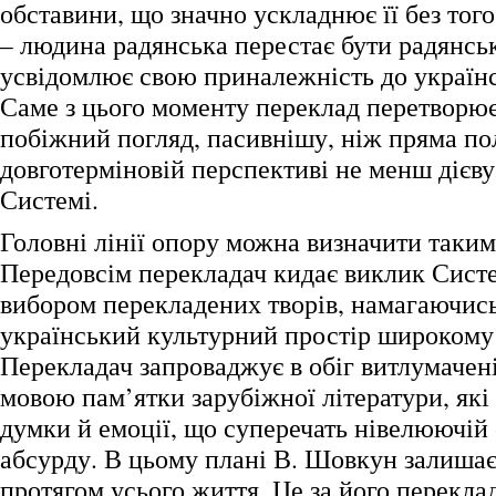
обставини, що значно ускладнює її без тог
– людина радянська перестає бути радянсь
усвідомлює свою приналежність до українс
Саме з цього моменту переклад перетворює
побіжний погляд, пасивнішу, ніж пряма пол
довготерміновій перспективі не менш дієв
Системі.
Головні лінії опору можна визначити таки
Передовсім перекладач кидає виклик Сист
вибором перекладених творів, намагаючис
український культурний простір широкому 
Перекладач запроваджує в обіг витлумачен
мовою пам’ятки зарубіжної літератури, як
думки й емоції, що суперечать нівелюючій
абсурду. В цьому плані В. Шовкун залишає
протягом усього життя. Це за його перекла