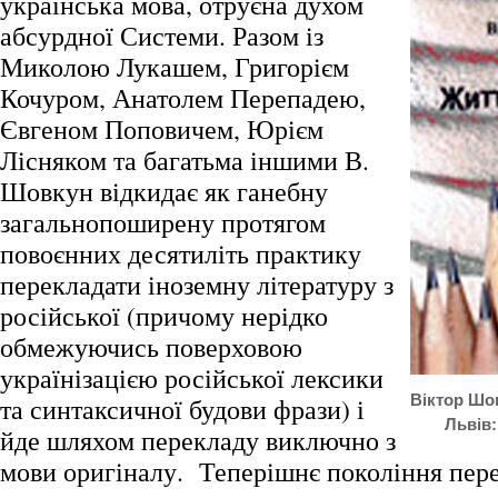
українська мова, отруєна духом
абсурдної Системи. Разом із
Миколою Лукашем, Григорієм
Кочуром, Анатолем Перепадею,
Євгеном Поповичем, Юрієм
Лісняком та багатьма іншими В.
Шовкун відкидає як ганебну
загальнопоширену протягом
повоєнних десятиліть практику
перекладати іноземну літературу з
російської (причому нерідко
обмежуючись поверховою
українізацією російської лексики
Віктор Шов
та синтаксичної будови фрази) і
Львів:
йде шляхом перекладу виключно з
мови оригіналу. Теперішнє покоління пере