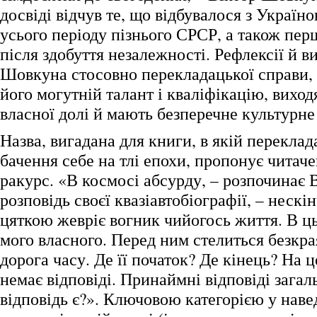
досвіді відчув те, що відбувалося з Україн
усього періоду пізнього СРСР, а також пер
після здобуття незалежності. Рефлексії й в
Шовкуна стосовно перекладацької справи,
його могутній талант і кваліфікацію, виход
власної долі й мають безперечне культурне
Назва, вигадана для книги, в якій переклад
бачення себе на тлі епохи, пропонує читач
ракурс. «В космосі абсурду, – розпочинає
розповідь своєї квазіавтобіографії, – неск
цяткою жевріє вогник чийогось життя. В ц
мого власного. Перед ним стелиться безкр
дорога часу. Де її початок? Де кінець? На 
немає відповіді. Принаймні відповіді загал
відповідь є?». Ключовою категорією у навед