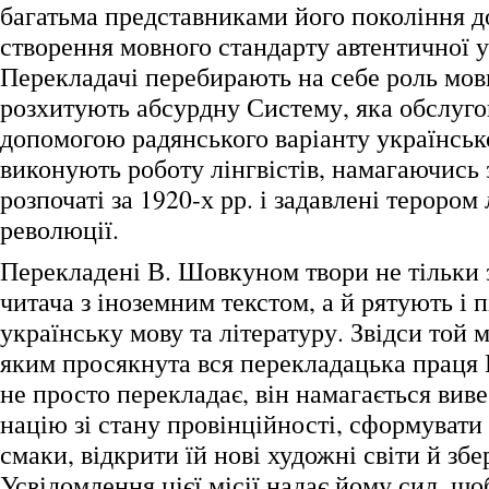
багатьма представниками його покоління д
створення мовного стандарту автентичної у
Перекладачі перебирають на себе роль мов
розхитують абсурдну Систему, яка обслугов
допомогою радянського варіанту українськ
виконують роботу лінгвістів, намагаючись
розпочаті за 1920-х рр. і задавлені терором
революції.
Перекладені В. Шовкуном твори не тільки
читача з іноземним текстом, а й рятують і 
українську мову та літературу. Звідси той 
яким просякнута вся перекладацька праця 
не просто перекладає, він намагається вив
націю зі стану провінційності, сформувати 
смаки, відкрити їй нові художні світи й збер
Усвідомлення цієї місії надає йому сил, щ