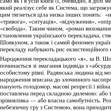
само як і в усій книзі (і, очевидно, в долі м
який реалізує себе як Система, що загрожує
цим тягнеться ціла низка інших понять: «н
«тривога», «ситуація», «відчуження», «опір
«свобода». Таким чином, «роман виховання
становлення українського перекладача, ств
Шовкуном, а також і самий феномен украї
перекладу набувають рис екзистенційного 
Народження перекладацького «я», за В. Ш
починається зі змагання індивіда з «абсурд
особистому рівні. Радянська людина від м
народження вписана до злочинного часопро
панують голодомор, масові репресії і війн
поставлена перед складною дилемою: або 
зрівнялівка — або власна самобутність. Р
небезпечну гру з Системою, вона приходить