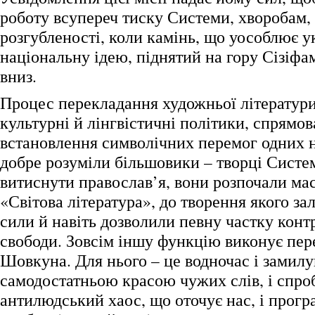
роботу всупереч тиску Системи, хворобам,
розгубленості, коли камінь, що уособлює у
національну ідею, піднятий на гору Сізіфам
вниз.
Процес перекладання художньої літератури
культурні й лінгвістичні політики, спрямов
встановлення символічних перемог одних 
добре розуміли більшовики – творці Систе
витиснути православ’я, вони розпочали м
«Світова література», до творення якого з
сили й навіть дозволили певну частку конт
свободи. Зовсім іншу функцію виконує пер
Шовкуна. Для нього – це водночас і замил
самодостатньою красою чужих слів, і спро
антилюдський хаос, що оточує нас, і прогр