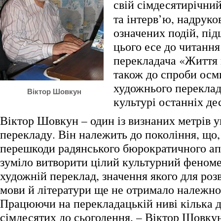
свій сімдесятирічни
та інтерв’ю, надруко
означених подій, пі
цього есе до читання
перекладача «Життя в
також до спроби осм
художнього переклад
Віктор Шовкун
культурі останніх де
Віктор Шовкун – один із визнаних метрів у
перекладу. Він належить до покоління, що
перешкоди радянського бюрократичного ап
зуміло витворити цілий культурний феноме
художній переклад, значення якого для роз
мови й літератури ще не отримало належно
Працюючи на перекладацькій ниві кілька де
сімдесятих до сьогодення, – Віктор Шовку