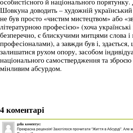
особистісного й національного порятунку.
Шовкуна доводить – художній український
не був просто «чистим мистецтвом» або «
літературною професією» (хоча українські
безперечно, є блискучими митцями слова і
професіоналами), а завжди був і, здається, 
залишатися рухом опору, засобом індивіду
національного самоствердження та зброєю 
мінливим абсурдом.
4 коментарі
gelia
коментує:
Прекрасна рецензія! Захотілося прочитати “Життя в Абсурді”. Але ж