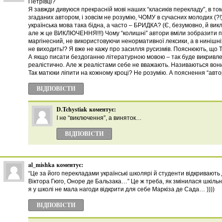
Петрівці?
Я завжди дивуюся прекрасній мові наших “класиків перекладу”, в тому
згаданих автором, і зовсім не розумію, ЧОМУ в сучасних молодих (?!
українська мова така бідна, а часто – БРИДКА? (Є, безумовно, й ви
але ж це ВИКЛЮЧЕННЯ!!!) Чому “колишні” автори вміли зобразити 
маргінесний, не використовуючи ненормативної лексики, а в нинішніх
не виходить!? Я вже не кажу про засилля русизмів. Пояснюють, що Т
А якщо писати бездоганню літературною мовою – так буде викривлен
реалістично. Але ж реалістами себе не вважають. Називаються вон
Так матюки ліпити на кожному кроці? Не розумію. А пояснення “авто
ВІДПОВІCТИ
D.Tchystiak
коментує:
І не “виключення”, а виняток…
ВІДПОВІCТИ
al_mishka
коментує:
“Це за його перекладами українські школярі й студенти відкривають
Віктора Гюго, Оноре де Бальзака…” Це ж треба, як змінилася шкільна 
я у школі не мала нагоди відкрити для себе Маркіза де Сада… ))))
ВІДПОВІCТИ