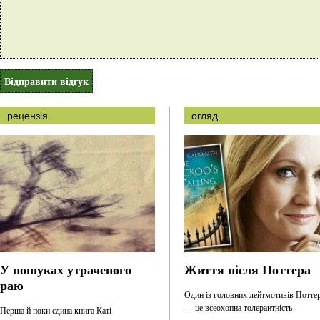
рецензія
огляд
У пошуках утраченого
Життя після Поттера
раю
Один із головних лейтмотивів Потте
— це всеохопна толерантність
Перша й поки єдина книга Каті