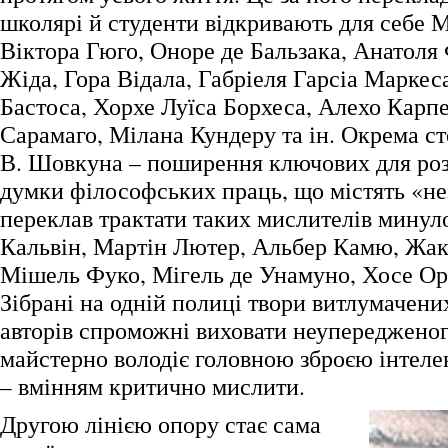
школярі й студенти відкривають для себе М
Віктора Гюго, Оноре де Бальзака, Анатоля
Жіда, Гора Відала, Габріеля Гарсіа Маркес
Бастоса, Хорхе Луїса Борхеса, Алехо Карп
Сарамаго, Мілана Кундеру та ін. Окрема ст
В. Шовкуна – поширення ключових для роз
думки філософських праць, що містять «нез
переклав трактати таких мислителів минул
Кальвін, Мартін Лютер, Альбер Камю, Жак
Мішель Фуко, Мігель де Унамуно, Хосе Орт
Зібрані на одній полиці твори витлумачен
авторів спроможні виховати неупередженог
майстерно володіє головною зброєю інтеле
– вмінням критично мислити.
Другою лінією опору стає сама