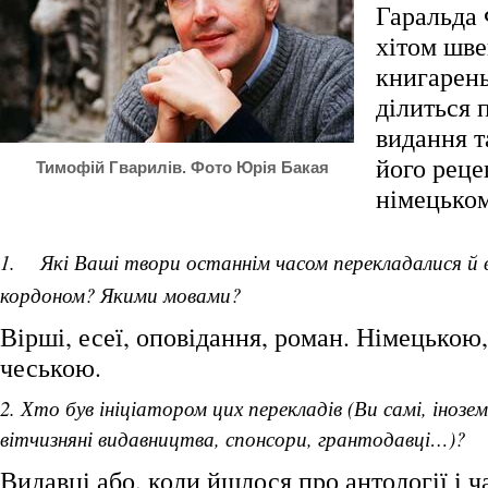
Гаральда
хітом шв
книгарен
ділиться 
видання т
його реце
Тимофій Гварилів. Фото Юрія Бакая
німецьком
1. Які Ваші твори останнім часом перекладалися й 
кордоном? Якими мовами?
Вірші, есеї, оповідання, роман. Німецькою
чеською.
2. Хто був ініціатором цих перекладів (Ви самі, інозе
вітчизняні видавництва, спонсори, грантодавці…)?
Видавці або, коли йшлося про антології і ч