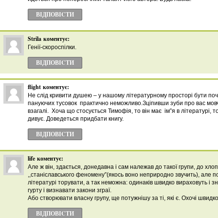
ВІДПОВІCТИ
Strila
коментує:
Генії-скороспілки.
ВІДПОВІCТИ
flight
коментує:
Не слід кривити душею – у нашому літературному просторі бути поч
пануючих тусовок практично неможливо.Зціпивши зуби про вас мовча
взагалі. Хоча що стосується Тимофія, то він має ім”я в літературі,
дивує. Доведеться придбати книгу.
ВІДПОВІCТИ
life
коментує:
Але ж він, здається, донедавна і сам належав до такої групи, до хлопц
,,станіславського феномену”(якось воно неприродно звучить), але по
літературі торувати, а так неможна: одинаків швидко вираховуть і 
гурту і визнавати закони зграї.
Або створювати власну групу, ще потужнішу за ті, які є. Охочі швидк
ВІДПОВІCТИ