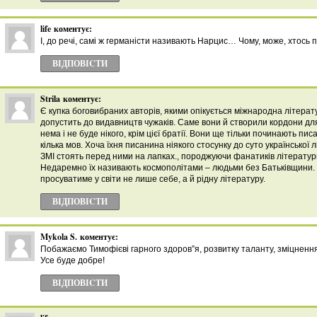
life
коментує:
І, до речі, самі ж германісти називають Нарцис… Чому, може, хтось 
ВІДПОВІCТИ
Strila
коментує:
Є купка боговибраних авторів, якими опікується міжнародна літерат
допустить до видавництв чужаків. Саме вони й створили кордони для
нема і не буде нікого, крім цієї братії. Вони ще тільки починають пис
кілька мов. Хоча їхня писанина ніякого стосунку до суто української 
ЗМІ стоять перед ними на лапках., породжуючи фанатиків літературн
Недаремно їх називають космополітами – людьми без Батьківщини.
просуватиме у світи не лише себе, а й рідну літературу.
ВІДПОВІCТИ
Mykola S.
коментує:
Побажаємо Тимофієві гарного здоров”я, розвитку таланту, зміцнення 
Усе буде добре!
ВІДПОВІCТИ