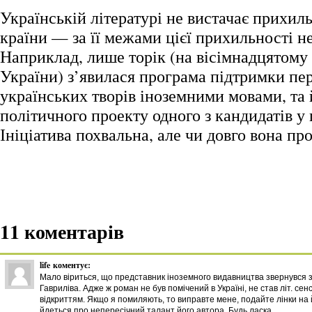
Українській літературі не вистачає прихиль
країни — за її межами цієї прихильності не
Наприклад, лише торік (на вісімнадцятому 
України) з’явилася програма підтримки пе
українських творів іноземними мовами, та 
політичного проекту одного з кандидатів у
Ініціатива похвальна, але чи довго вона пр
11 коментарів
life
коментує:
Мало віриться, що представник іноземного видавництва звернувся 
Гавриліва. Адже ж роман не був помічений в Україні, не став літ. се
відкриттям. Якщо я помиляють, то виправте мене, подайте лінки на йо
йдеться про непересічний талант його автора. Будь ласка.