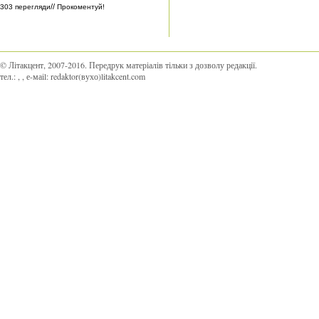
//
303 перегляди
Прокоментуй!
© Літакцент, 2007-2016
.
Передрук матеріалів тільки з дозволу редакції.
тел.:
,
, е-маіl:
redaktor(вухо)litakcent.com