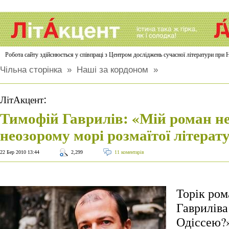
Робота сайту здійснюється у співпраці з Центром досліджень сучасної літератури п
Чільна сторінка
»
Наші за кордоном
»
:
ЛітАкцент
Тимофій Гаврилів: «Мій роман не
неозорому морі розмаїтої літерат
22 Бер 2010 13:44
2,299
11 коментарів
Торік ро
Гавриліва
Одіссею?»