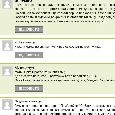
life
коментує:
Щоб про Гавриліва почали ,,говорити”, він має на телебаченні та в З
творчість – це протест проти загального несмаку, який захарастив с
що вийшов за кордоном ,- це взагалі перша прозова річ із України, за
Гаврилів ств би відомим, бо фактично оголосив би війну нездарам, лі
сватівству. А так він мовчить. І вони всі мовчать і мовчатимуть.
ВІДПОВІCТИ
Strila
коментує:
Казала мама: не спи на чужих подушках, так не послухав…
ВІДПОВІCТИ
SS.
коментує:
фани Юрка Прохаська не сплять :)
Для тих, хто не в курсі – http://www.zaxid.net/article/36104/
Отже Гаврилів не мовчить, за це йому і заздрять, “людьми без Бать
ВІДПОВІCТИ
Людмила
коментує:
Зичу натхнення і нових творів . Пам”ятайте ! Собаки гавкають , а кара
заздрю ( білою заздрістю) , бо друкую свої твори у Львові , а продаю
теренах і більше на різних презентаціях , ніж у книгарнях . Люди ра