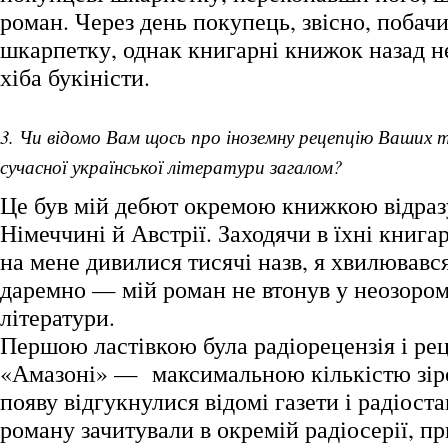
роман. Через день покупець, звісно, побач
шкарпетку, однак книгарні книжок назад 
хіба букіністи.
3. Чи відомо Вам щось про іноземну рецепцію Ваших 
сучасної української літератури загалом?
Це був мій дебют окремою книжкою відраз
Німеччині й Австрії. Заходячи в їхні книгар
на мене дивилися тисячі назв, я хвилювався
даремно — мій роман не втонув у неозором
літератури.
Першою ластівкою була радіорецензія і рец
«Амазоні» — максимальною кількістю зіроч
появу відгукнулися відомі газети і радіост
роману зачитували в окремій радіосерії, п