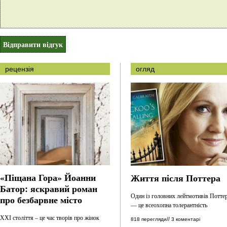
рецензія
огляд
«Піщана Гора» Йоанни
Життя після Поттера
Батор: яскравий роман
Один із головних лейтмотивів Потте
про безбарвне місто
— це всеохопна толерантність
ХХІ століття – це час творів про жінок
//
818 перегляди
3 коментарі