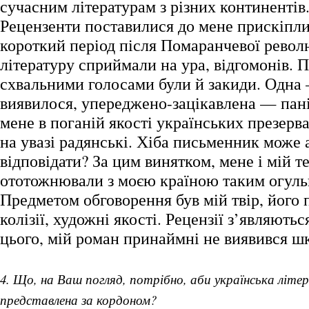
сучасним літературам з різних континентів
Рецензенти поставилися до мене прискіпл
короткий період після Помаранчевої револ
літературу сприймали на ура, відгомонів. П
схвальними голосами були й закиди. Одна
виявилося, упереджено-зацікавлена — пані
мене в поганій якості українських презерва
на увазі радянські. Хіба письменник може а
відповідати? За цим винятком, мене і мій т
ототожнювали з моєю країною таким огул
Предметом обговорення був мій твір, його п
колізії, художні якості. Рецензії з’являютьс
цього, мій роман принаймні не виявився ш
4. Що, на Ваш погляд, потрібно, аби українська літе
представлена за кордоном?