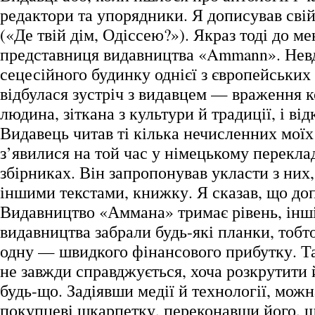
редактори та упорядники. Я дописував сві
(«Де твій дім, Одіссею?»). Якраз тоді до м
представниця видавництва «Ammann». Невд
сецесійного будинку однієї з європейських
відбулася зустріч з видавцем — враження к
людина, зіткана з культури й традиції, і від
Видавець читав ті кілька нечисленних моїх
з’явилися на той час у німецькому переклад
збірниках. Він запропонував укласти з ни
іншими текстами, книжку. Я сказав, що до
Видавництво «Аммана» тримає рівень, інш
видавництва забрали будь-які планки, тоб
одну — швидкого фінансового прибутку. Т
не завжди справджується, хоча розкрутити
будь-що. Задіявши медії й технології, мож
покупцеві шкарпетку, переконавши його, щ