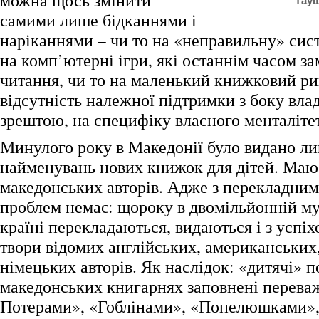
можна щось змінити
Тау
самими лише бідканнями і
наріканнями – чи то на «неправильну» сист
на комп’ютерні ігри, які останнім часом з
читання, чи то на маленький книжковий рин
відсутність належної підтримки з боку влад
зрештою, на специфіку власного менталітет
Минулого року в Македонії було видано ли
найменувань нових книжок для дітей. Маю 
македонських авторів. Адже з перекладни
проблем немає: щороку в двомільйонній му
країні перекладаються, видаються і з успі
твори відомих англійських, американських
німецьких авторів. Як наслідок: «дитячі» 
македонських книгарнях заповнені перева
Потерами», «Гоблінами», «Попелюшками»