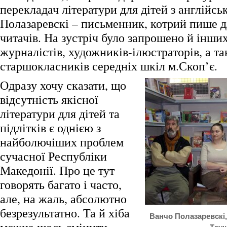
перекладач літератури для дітей з англійсь
Полазаревскі – письменник, котрий пише 
читачів. На зустріч було запрошено й інших
журналістів, художників-ілюстраторів, а та
старшокласників середніх шкіл м.Скоп’є.
Одразу хочу сказати, що
відсутність якісної
літератури для дітей та
підлітків є однією з
найболючіших проблем
сучасної Республіки
Македонії. Про це тут
говорять багато і часто,
але, на жаль, абсолютно
безрезультатно. Та й хіба
Ванчо Полазаревскі,