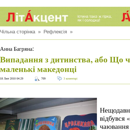
Чільна сторінка
»
Рефлексія
»
:
Анна Багряна
Випадання з дитинства, або Що 
маленькі македонці
18 Лют 2010 04:29
709
3 коментарі
Нещодавн
відбувся 
чаювання 