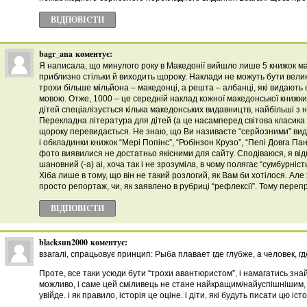
ВІДПОВІCТИ
bagr_ana
коментує:
Я написала, що минулого року в Македонії вийшло лише 5 книжок ма
приблизно стільки й виходить щороку. Наклади не можуть бути вели
трохи більше мільйона – македонці, а решта – албанці, які видають
мовою. Отже, 1000 – це середній наклад кожної македонської книжки
дітей спеціалізується кілька македонських видавництв, найбільші з ни
Перекладна література для дітей (а це насамперед світова класика 
щороку перевидається. Не знаю, що Ви називаєте “серйозними” ви
і обкладинки книжок “Мері Попінс”, “Робінзон Крузо”, “Пепі Довга Панч
фото виявилися не достатньо якісними для сайту. Сподіваюся, я від
шановний (-а) ai, хоча так і не зрозуміла, в чому полягає “сумбурніс
Хіба лише в тому, що він не такий розлогий, як Вам би хотілося. Але
просто репортаж, чи, як заявлено в рубриці “рефлексії”. Тому переп
ВІДПОВІCТИ
blacksun2000
коментує:
взагалі, спрацьовує принцип: Рыба плавает где глубже, а человек, гд
Проте, все таки усюди бути “трохи авантюристом”, і намагатись зна
можливо, і саме цей сміливець не стане найкращим/найуспішнішим, п
увійде. і як правило, історія це оціне. і діти, які будуть писати цю іст