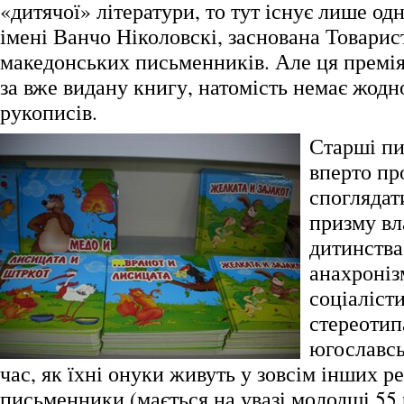
«дитячої» літератури, то тут існує лише од
імені Ванчо Ніколовскі, заснована Товари
македонських письменників. Але ця премі
за вже видану книгу, натомість немає жодн
рукописів.
Старші п
вперто п
споглядати
призму вл
дитинства
анахроніз
соціаліст
стереоти
югославсь
час, як їхні онуки живуть у зовсім інших р
письменники (мається на увазі молодші 55 