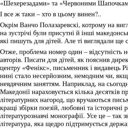
«Шехерезадами» та «Червоними Шапочкам
І все ж таки – хто в цьому винен?..
Окрім Ванчо Полазаревскі, котрому на вигл
на зустрічі були присутні й інші македонс
які пишуть для дітей. Але ті виглядали ще
Отже, проблема номер один – відсутність н
авторів. Писати для дітей, як пояснив дире
центру «Фенікс», письменник і видавець Рі
нині стало несерйозним, немодним чи, якщ
невдячним заняттям. Наприклад, на сьогодн
Македонії нараховується кілька десятків 
літературних нагород, що вручаються пись
кращі збірки поезій, любовні та історичні 
літературознавчі монографії. Усе це – так 
література, яка щедро підтримується держ