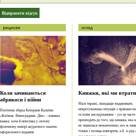
рецензія
огляд
Коли зачинаються
Книжки, які ми втрат
абрикоси і війни
Малі тиражі, ліквідація видавництв,
неврегульована ситуація з правами на
Поетична збірка Катерини Калитко
та їхнім наслідуванням – усе це часто
«Катівня. Виноградник. Дім» – книжка
призводить до того, що книжка, яка 
важка, хоча й невелика у своєму
не лишилася непоміченою, все ж зник
фізичному вимірі акуратного ошатно
тільки з полиць книгарень, а й із рід-
оформленого видання
пересічного читача