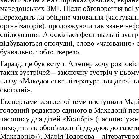
македонських ЗМІ. Після обговорення всі у
переходять на обіцяне чаювання (частуванн
організаторів), продовжуючи так зване не
спілкування. А оскільки фестивальні зустр
відбуваються ополудні, слово «чаювання» 
буквально, тобто тверезо.
Гаразд, це був вступ. А тепер хочу розповіс
таких зустрічей – заключну зустріч у цьому
назву «Македонська література для дітей т
сьогодні».
Експертами заявленої теми виступили Мар
головний редактор єдиного в Македонії пе
часопису для дітей «Колібрі» (часопис уже
виходить як обов’язковий додадок до газет
Македонія»); Марія Тодорова – літературоз