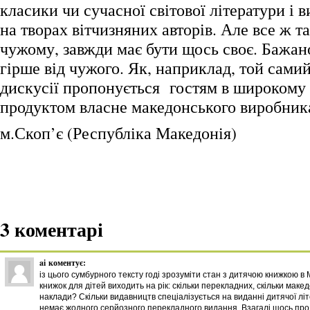
класики чи сучасної світової літератури і 
на творах вітчизняних авторів. Але все ж т
чужому, завжди має бути щось своє. Бажан
гірше від чужого. Як, наприклад, той самий
дискусії пропонується гостям в широкому 
продуктом власне македонського виробник
м.Скоп’є (Республіка Македонія)
3 коментарі
ai
коментує:
із цього сумбурного тексту годі зрозуміти стан з дитячою книжкою в 
книжок для дітей виходить на рік: скільки перекладних, скільки маке
наклади? Скільки видавництв спеціалізується на виданні дитячої лі
немає жодного серйозного перекладного видання. Взагалі щось пр