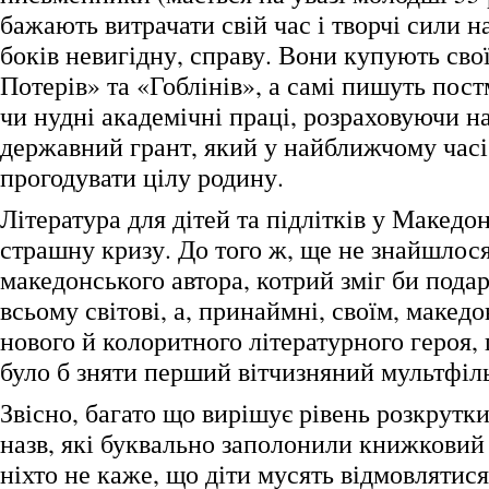
бажають витрачати свій час і творчі сили на
боків невигідну, справу. Вони купують сво
Потерів» та «Гоблінів», а самі пишуть пос
чи нудні академічні праці, розраховуючи н
державний грант, який у найближчому час
прогодувати цілу родину.
Література для дітей та підлітків у Македо
страшну кризу. До того ж, ще не знайшлос
македонського автора, котрий зміг би подар
всьому світові, а, принаймні, своїм, макед
нового й колоритного літературного героя,
було б зняти перший вітчизняний мультфіл
Звісно, багато що вирішує рівень розкрутк
назв, які буквально заполонили книжковий 
ніхто не каже, що діти мусять відмовлятис