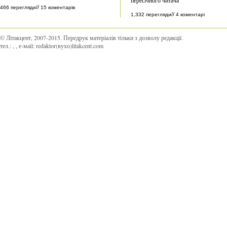
//
466 перегляди
15 коментарів
//
1,332 перегляди
4 коментарі
© Літакцент, 2007-2015
.
Передрук матеріалів тільки з дозволу редакції.
тел.:
,
, е-маіl:
redaktor(вухо)litakcent.com