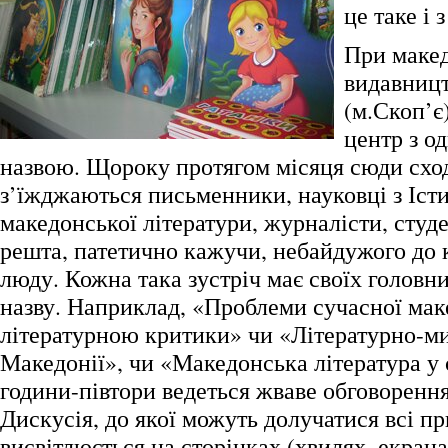
це таке і 
При маке
видавницт
(м.Скоп’є
центр з 
назвою. Щороку протягом місяця сюди схо
з’їжджаються письменники, науковці з Іст
македонської літератури, журналісти, студ
решта, патетично кажучи, небайдужого до 
люду. Кожна така зустріч має своїх головни
назву. Наприклад, «Проблеми сучасної мак
літературною критики» чи «Літературно-м
Македонії», чи «Македонська література у 
години-півтори ведеться жваве обговорення
Дискусія, до якої можуть долучатися всі пр
висвітлюється на сторінках (хвилях, екран