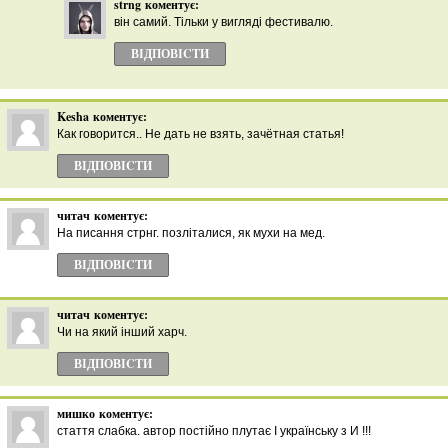
strng
коментує:
він самий. Тільки у вигляді фестивалю.
ВІДПОВІCТИ
Kesha
коментує:
Как говорится.. Не дать не взять, зачётная статья!
ВІДПОВІCТИ
читач
коментує:
На писання стрнг. позліталися, як мухи на мед.
ВІДПОВІCТИ
читач
коментує:
Чи на який інший харч.
ВІДПОВІCТИ
мишко
коментує:
стаття слабка. автор постійно плутає І українську з И !!!