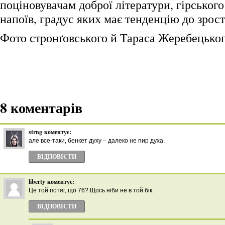
поціновувачам доброї літератури, гірського
напоїв, градус яких має тенденцію до зрос
Фото стронґовського й Тараса Жеребецько
8 коментарів
strng
коментує:
але все-таки, бенкет духу – далеко не пир духа.
ВІДПОВІCТИ
liberty
коментує:
Це той потяг, що 76? Щось ніби не в той бік.
ВІДПОВІCТИ