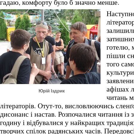
гадаю, комфорту було б значно менше.
Наступно
літератор
залишили
затишних
готелю, 
пішли сн
того сам
культури
заявлени
афішах л
Юрій Іздрик
читань м
літераторів. Отут-то, висловлюючись сленґ
дисонанс і настав. Розпочалися читання із 
годину і відбувалися у найкращих традиція
творчих спілок радянських часів. Передовсі