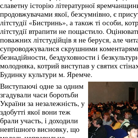
славетну історію літературної яремчанщин
продовжувачами якої, безсумнівно, є присут
літстудії «Бистринь», а також ті особи, кот
літстудії втрапити не пощастило. Оцінюват
поважних літстудійців я не беруся, але чит
супроводжувалися скрушними коментарями
безнадійности, бездуховности і безкультур
молодняка, котрий виступав у святих стіна
Будинку культури м. Яремче.
Виступаючі одне за одним
згадували часи боротьби
України за незалежність, у
здобутті якої вони теж
брали участь, і доходили
невтішного висновку, що
молодь неправильно