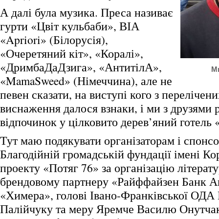
А далі була музика. Преса називає
гурти «Цвіт кульбаби», ВІА
«Apriori» (Білорусія),
«Очеретяний кіт», «Коралі»,
«ДримбаДаДзига», «АнтитілА»,
М
«MamaSweed» (Німеччина), але не
певен сказати, на виступі кого з перелічен
виснаження далося взнаки, і ми з друзями
відпочинок у цілковито дерев’яний готель 
Тут маю подякувати організаторам і спонс
Благодійній громадській фундації імені Ко
проекту «Потяг 76» за організацію літерату
брендовому партнеру «Райффайзен Банк Ав
«Химера», голові Івано-Франківської ОДА
Палійчуку та меру Яремче Василю Онутчак