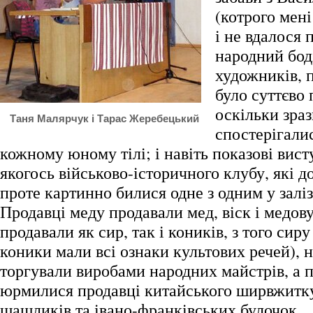
(котрого мені
і не вдалося 
народний бод
художників, 
було суттєво 
оскільки зраз
Таня Малярчук і Тарас Жеребецький
спостерігалис
кожному юному тілі; і навіть показові вис
якогось військово-історичного клубу, які д
проте картинно билися одне з одним у залі
Продавці меду продавали мед, віск і медову
продавали як сир, так і коників, з того сиру
коники мали всі ознаки культових речей), 
торгували виробами народних майстрів, а 
юрмилися продавці китайського ширвжитку
шашликів та івано-франківських булочок.