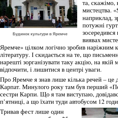
та, скажімо,
мистецтва.
«
наприклад, з
потужні гур
зосередився 
Будинок культури в Яремче
виявах мисте
Яремче» цілком логічно зробив наріжним 
літературу. І скидається на те, що письме
нарешті зорганізувати таку акцію, на якій 
відпочити, і лишитися в центрі уваги.
Про Яремче я знав лише кілька речей – це 
Карпат. Минулого року там був перший «По
сестри Карпи. Що я там виступаю, довідавс
п’ятниці, а що їхати туди автобусом 12 годи
Тривав фест лише один