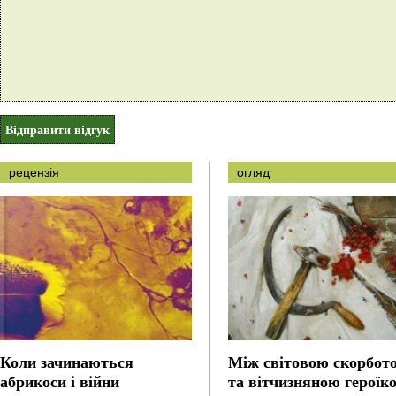
рецензія
огляд
Коли зачинаються
Між світовою скорбот
абрикоси і війни
та вітчизняною героїк