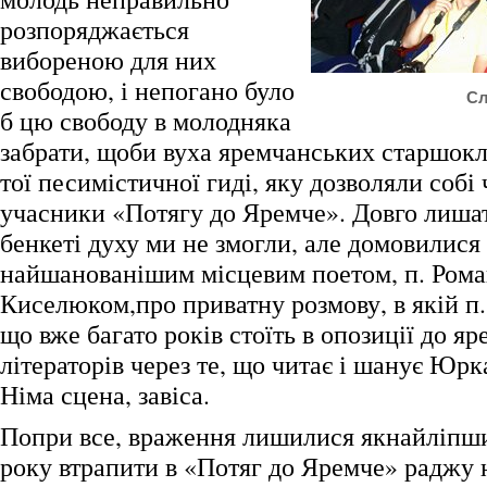
розпоряджається
вибореною для них
свободою, і непогано було
Сл
б цю свободу в молодняка
забрати, щоби вуха яремчанських старшокл
тої песимістичної гиді, яку дозволяли собі
учасники «Потягу до Яремче». Довго лиша
бенкеті духу ми не змогли, але домовилися 
найшанованішим місцевим поетом, п. Ром
Киселюком,про приватну розмову, в якій п.
що вже багато років стоїть в опозиції до я
літераторів через те, що читає і шанує Юр
Німа сцена, завіса.
Попри все, враження лишилися якнайліпши
року втрапити в «Потяг до Яремче» раджу 