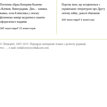
Поетична збірка Катерини Калитко
Перелік імен, що асоціюються з
«Катівня. Виноградник. Дім» – книжка
українською літературою про Другу
важка, хоча й невелика у своєму
світову війну, доволі обмежени
фізичному вимірі акуратного ошатно
//
306 перегляди
4 коментарі
оформленого видання
//
385 перегляди
15 коментарів
© Літакцент, 2007-2015
.
Передрук матеріалів тільки з дозволу редакції.
тел.:
,
, е-маіl:
redaktor(вухо)litakcent.com