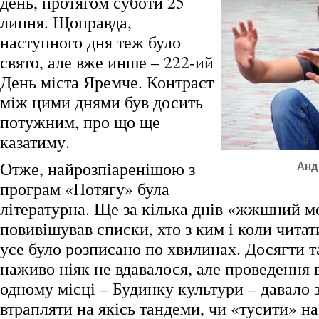
день, протягом суботи 25
липня. Щоправда,
наступного дня теж було
свято, але вже инше – 222-ий
День міста Яремче. Контраст
між цими днями був досить
потужним, про що ще
казатиму.
Отже, найрозпіаренішою з
Анд
програм «Потягу» була
літературна. Ще за кілька днів «жжшний 
повивішував списки, хто з ким і коли читат
усе було розписано по хвилинах. Досягти т
наживо ніяк не вдавалося, але проведення в
одному місці – Будинку культури – давало 
втрапляти на якісь тандеми, чи «тусити» на