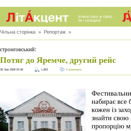
Чільна сторінка
»
Репортаж
»
:
стронґовський
Потяг до Яремче, другий рейс
30 Лип 2009 03:40
1,803
8 коментарів
Фестивальний
набирає все 
кожен із зах
знайти свою 
пропорцію му