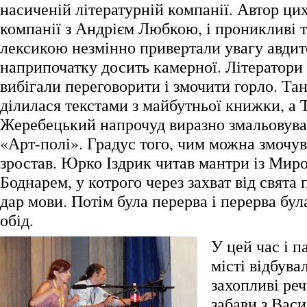
насиченій літературній компанії. Автор цих
компанії з Андрієм Любкою, і проникливі 
лексикою незмінно привертали увагу авдито
наприпочатку досить камерної. Літератори 
вибігали переговорити і змочити горло. Та
ділилася текстами з майбутньої книжки, а 
Жеребецький напрочуд виразно змальовував
«Арт-полі». Градус того, чим можна змочув
зростав. Юрко Іздрик читав мантри із Мир
Боднарем, у котрого через захват від свята
дар мови. Потім була перерва і перерва бул
обід.
У цей час і п
місті відбув
захопливі реч
забави з Вас