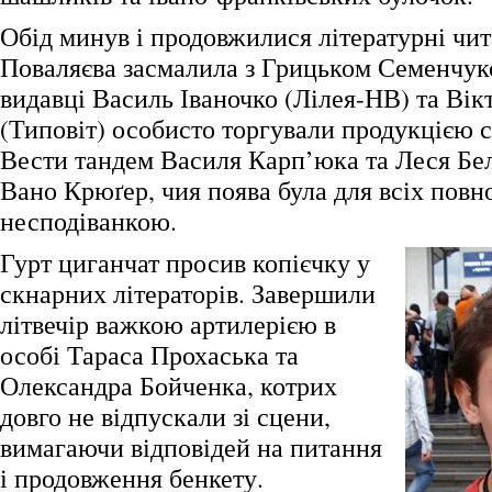
Обід минув і продовжилися літературні чит
Поваляєва засмалила з Грицьком Семенчук
видавці Василь Іваночко (Лілея-НВ) та Вік
(Типовіт) особисто торгували продукцією с
Вести тандем Василя Карп’юка та Леся Бел
Вано Крюґер, чия поява була для всіх пов
несподіванкою.
Гурт циганчат просив копієчку у
скнарних літераторів. Завершили
літвечір важкою артилерією в
особі Тараса Прохаська та
Олександра Бойченка, котрих
довго не відпускали зі сцени,
вимагаючи відповідей на питання
і продовження бенкету.